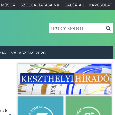
MŰSOR
SZOLGÁLTATÁSAINK
GALÉRIÁK
KAPCSOLAT
MIA
VÁLASZTÁS 2026
nak