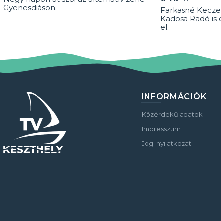
Gyenesdiáson.
Farkasné Keczel
Kadosa Radó is 
el.
INFORMÁCIÓK
Közérdekű adatok
Impresszum
Jogi nyilatkozat