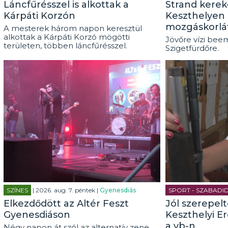
Láncfűrésszel is alkottak a
Strand kerek
Kárpáti Korzón
Keszthelyen 
mozgáskorlá
A mesterek három napon keresztül
alkottak a Kárpáti Korzó mögötti
Jövőre vízi beem
területen, többen láncfűrésszel.
Szigetfürdőre.
SZÍNES
| 2026. aug. 7. péntek |
Gyenesdiás
SPORT - SZABADI
Elkezdődött az Altér Feszt
Jól szerepel
Gyenesdiáson
Keszthelyi E
a vb-n
Négy napon át szól az alternatív zene