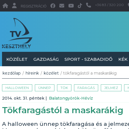
+36 83 / 320 200
REGISZTRÁCIÓ
KÖZÉLET
GAZDASÁG
SPORT - SZABADIDŐ
KÉK
kezdőlap
/
híreink
/
közélet
/ tökfaragástól a maskarákig
HALLOWEEN
ÜNNEP
TÖK
FARAGÁS
JELMEZ
2014. okt. 31. péntek
|
Balatongyörök-Hévíz
Tökfaragástól a maskarákig
A halloween ünnep tökfaragása és a jelme