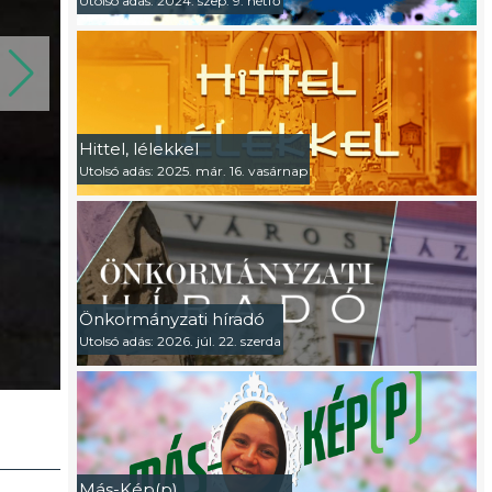
Utolsó adás: 2024. szep. 9. hétfő
Hittel, lélekkel
Utolsó adás: 2025. már. 16. vasárnap
Önkormányzati híradó
Utolsó adás: 2026. júl. 22. szerda
Más-Kép(p)