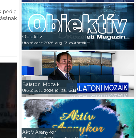
k pedig
kásának
Objektív
Utolsó adás: 2026. aug. 13. csütörtök
Balatoni Mozaik
Utolsó adás: 2026. júl. 28. kedd
Aktív Aranykor