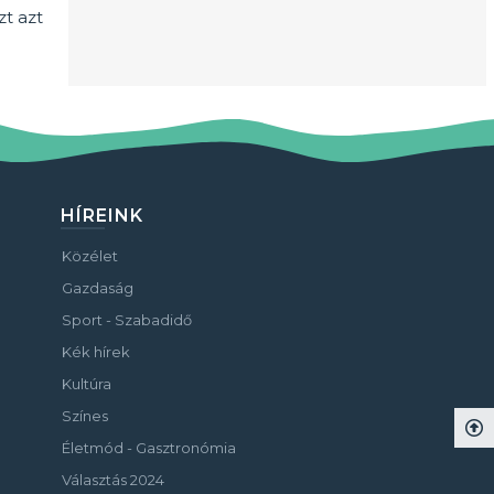
t azt
HÍREINK
Közélet
Gazdaság
Sport - Szabadidő
Kék hírek
Kultúra
Színes
Életmód - Gasztronómia
Választás 2024