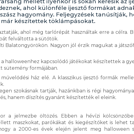
sang mellett ilyenkor is sokan keresik az ij
eznek, ahol különféle ijesztő formákat adna
szász hagyomány. Feljegyzések tanúsítják, 
 már készítettek töklámpásokat.
tatják, ahol még tarlórépát használtak erre a célra. Bri
t felváltotta a sütőtök.
ölti Balatongyörökön. Nagyon jól érzik magukat a játsz
 a halloweenhez kapcsolódó játékokat készítettek a gy
ett sütemény formájában.
művelődési ház elé. A klasszikus ijesztő formák melle
k.
degen szokásnak tartják, hazánkban is régi hagyománya
s, hanem díszítés gyanánt készítették el eleink.
or a jelmezbe öltözés. Ebben a hévízi kölcsönzőbe
ett maszkokat, parókákat és kiegészítőket is lehet tal
 hogy a 2000-es évek elején jelent meg halloween 