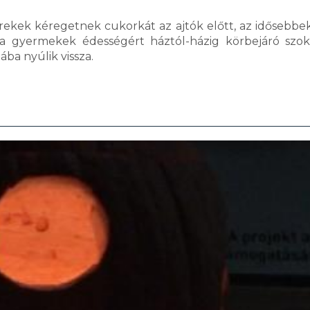
ekek kéregetnek cukorkát az ajtók előtt, az idősebbe
a gyermekek édességért háztól-házig körbejáró szo
ába nyúlik vissza.