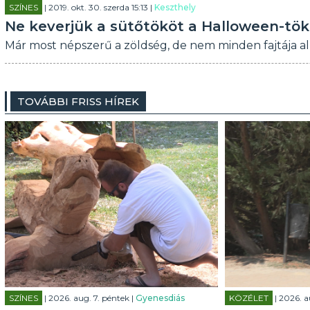
SZÍNES
| 2019. okt. 30. szerda 15:13 |
Keszthely
Ne keverjük a sütőtököt a Halloween-tök
Már most népszerű a zöldség, de nem minden fajtája al
TOVÁBBI FRISS HÍREK
SZÍNES
| 2026. aug. 7. péntek |
Gyenesdiás
KÖZÉLET
| 2026. a