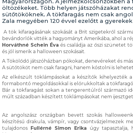
Magyarországon. A jelmezkölcsönzőkben a far
öltözékeket. Több helyen játszóházakat rend
sütőtököknek. A tökfaragás nem csak angol
Zala megyében 120 évvel ezelőtt a gyerekek
A tök kifaragásának szokását a Brit szigetekről származ
bevándorlók vitték a hagyományt Amerikába, ahol a répá
Horváthné Schein Éva
és családja az őszi szünetet t
és jól ismerik a halloween szokásait.
A Tökölődő játszóházban pókokat, denevéreket és más
A sütőtököt nem csak faragni, hanem kóstolni is lehet
Az elkészült töklámpásokat a készítők kihelyezték a 
formabontó megoldásokkal is előrukkoltak a tökfaragó
Bár a tökfaragást sokan a tengerentúlról származó i
múlt században készített töklámpásokat nem ijesztgeté
Az angolszász országban bevett szokás halloweenk
készítésű drakula, vámpír, vagy csontvázjelmezek mell
tulajdonos
Fullérné Simon Erika
úgy tapasztalja,