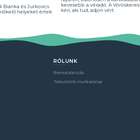
kevesebb a véradó. A Vöröskeresz
i Bianka és Jurkovics
kéri, aki tud, adjon vért.
előkelő helyeket értek
RÓLUNK
Bemutatkozás
Televíziónk munkatársai