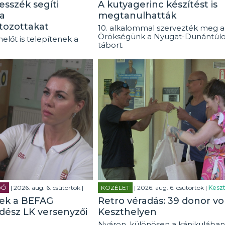
esszék segíti
A kutyagerinc készítést is
a
megtanulhatták
tozottakat
10. alkalommal szervezték meg a
Örökségünk a Nyugat-Dunántúl
előt is telepítenek a
tábort.
DŐ
| 2026. aug. 6. csütörtök |
KÖZÉLET
| 2026. aug. 6. csütörtök |
Keszt
tek a BEFAG
Retro véradás: 39 donor vo
rdész LK versenyzői
Keszthelyen
Nyáron, különösen a kánikulában