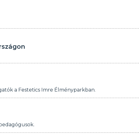
országon
gatók a Festetics Imre Élményparkban.
a pedagógusok.