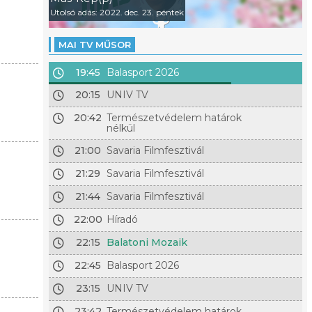
Utolsó adás: 2022. dec. 23. péntek
MAI TV MŰSOR
19:45
Balasport 2026
20:15
UNIV TV
20:42
Természetvédelem határok
nélkül
21:00
Savaria Filmfesztivál
21:29
Savaria Filmfesztivál
21:44
Savaria Filmfesztivál
22:00
Híradó
22:15
Balatoni Mozaik
22:45
Balasport 2026
23:15
UNIV TV
23:42
Természetvédelem határok