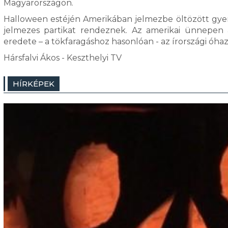
Magyarországon.
Halloween estéjén Amerikában jelmezbe öltözött gyer
jelmezes partikat rendeznek. Az amerikai ünnepen 
eredete – a tökfaragáshoz hasonlóan - az írországi óhaz
Hársfalvi Ákos - Keszthelyi TV
HÍRKÉPEK