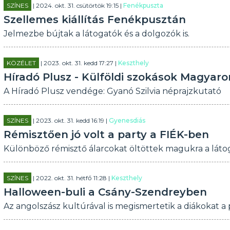
SZÍNES
| 2024. okt. 31. csütörtök 19:15 |
Fenékpuszta
Szellemes kiállítás Fenékpusztán
Jelmezbe bújtak a látogatók és a dolgozók is.
KÖZÉLET
| 2023. okt. 31. kedd 17:27 |
Keszthely
Híradó Plusz - Külföldi szokások Magyar
A Híradó Plusz vendége: Gyanó Szilvia néprajzkutató
SZÍNES
| 2023. okt. 31. kedd 16:19 |
Gyenesdiás
Rémisztően jó volt a party a FIÉK-ben
Különböző rémisztő álarcokat öltöttek magukra a láto
SZÍNES
| 2022. okt. 31. hétfő 11:28 |
Keszthely
Halloween-buli a Csány-Szendreyben
Az angolszász kultúrával is megismertetik a diákokat 