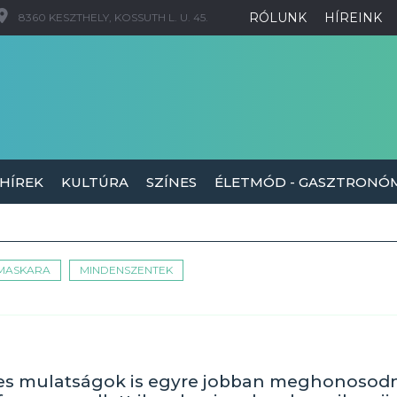
RÓLUNK
HÍREINK
8360 KESZTHELY, KOSSUTH L. U. 45.
 HÍREK
KULTÚRA
SZÍNES
ÉLETMÓD - GASZTRONÓ
MASKARA
MINDENSZENTEK
zes mulatságok is egyre jobban meghonosod