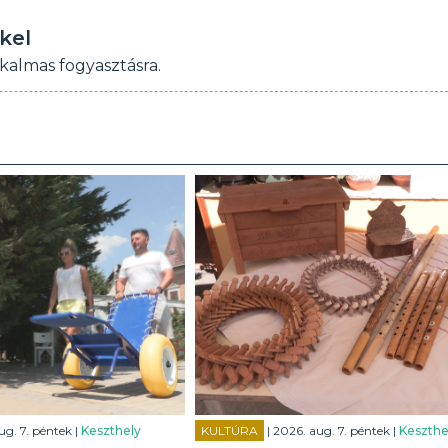
kel
kalmas fogyasztásra.
ug. 7. péntek |
Keszthely
KULTÚRA
| 2026. aug. 7. péntek |
Keszthe