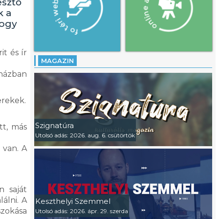
esztő
k a
hogy
t és ír
MAGAZIN
óházban
erekek.
Szignatúra
tt, más
Utolsó adás: 2026. aug. 6. csütörtök
 van. A
n saját
álni. A
Keszthelyi Szemmel
szokása
Utolsó adás: 2026. ápr. 29. szerda