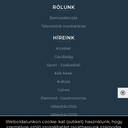
RÓLUNK
Bemutatkozás
Televíziónk munkatársai
HÍREINK
Közélet
Gazdaság
Sport - Szabadidő
Kék hírek
Kultúra
Színes
Életmód - Gasztronómia
Választás 2024
Választás 2026
Weboldalunkon cookie-kat (sütiket) használunk, hogy
személyre szóló szolgáltatást nyújthassunk számodra.