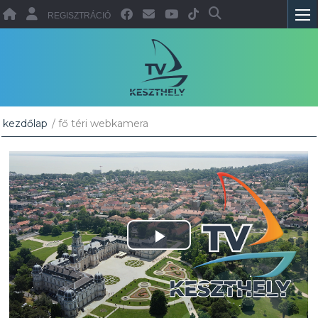
REGISZTRÁCIÓ
kezdőlap
/ fő téri webkamera