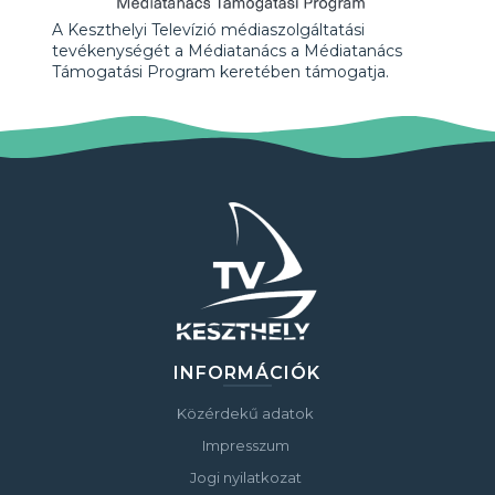
A Keszthelyi Televízió médiaszolgáltatási
tevékenységét a Médiatanács a Médiatanács
Támogatási Program keretében támogatja.
INFORMÁCIÓK
Közérdekű adatok
Impresszum
Jogi nyilatkozat