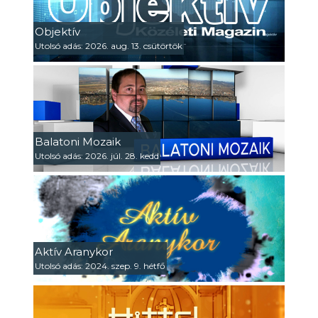
Objektív
Utolsó adás: 2026. aug. 13. csütörtök
Balatoni Mozaik
Utolsó adás: 2026. júl. 28. kedd
Aktív Aranykor
Utolsó adás: 2024. szep. 9. hétfő