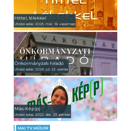
Hittel, lélekkel
Utolsó adás: 2025. már. 16. vasárnap
Önkormányzati híradó
Utolsó adás: 2026. júl. 22. szerda
Más-Kép(p)
Utolsó adás: 2022. dec. 23. péntek
MAI TV MŰSOR