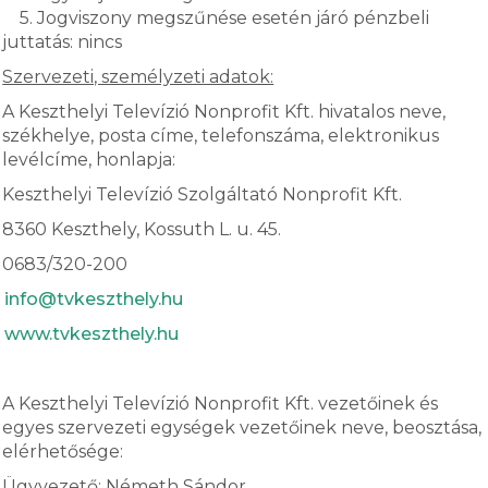
5. Jogviszony megszűnése esetén járó pénzbeli
juttatás: nincs
Szervezeti, személyzeti adatok:
A Keszthelyi Televízió Nonprofit Kft. hivatalos neve,
székhelye, posta címe, telefonszáma, elektronikus
levélcíme, honlapja:
Keszthelyi Televízió Szolgáltató Nonprofit Kft.
8360 Keszthely, Kossuth L. u. 45.
0683/320-200
info@tvkeszthely.hu
www.tvkeszthely.hu
A Keszthelyi Televízió Nonprofit Kft. vezetőinek és
egyes szervezeti egységek vezetőinek neve, beosztása,
elérhetősége:
Ügyvezető: Németh Sándor