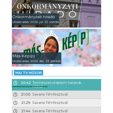
Önkormányzati híradó
Utolsó adás: 2026. júl. 22. szerda
Más-Kép(p)
Utolsó adás: 2022. dec. 23. péntek
MAI TV MŰSOR
20:42
Természetvédelem határok
nélkül
21:00
Savaria Filmfesztivál
21:29
Savaria Filmfesztivál
21:44
Savaria Filmfesztivál