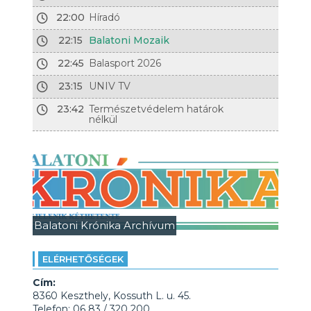
22:00
Híradó
22:15
Balatoni Mozaik
22:45
Balasport 2026
23:15
UNIV TV
23:42
Természetvédelem határok
nélkül
Balatoni Krónika Archívum
ELÉRHETŐSÉGEK
Cím:
8360 Keszthely, Kossuth L. u. 45.
Telefon: 06 83 / 320 200