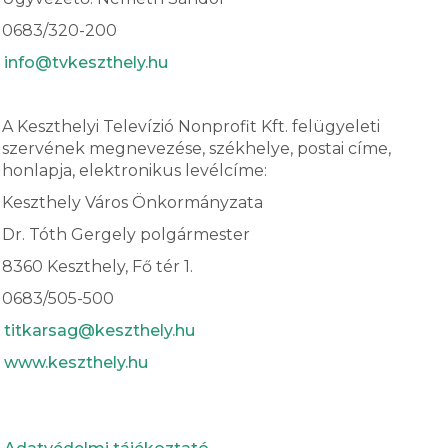
0683/320-200
info@tvkeszthely.hu
A Keszthelyi Televízió Nonprofit Kft. felügyeleti
szervének megnevezése, székhelye, postai címe,
honlapja, elektronikus levélcíme:
Keszthely Város Önkormányzata
Dr. Tóth Gergely polgármester
8360 Keszthely, Fő tér 1.
0683/505-500
titkarsag@keszthely.hu
www.keszthely.hu