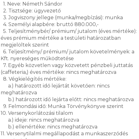
1. Neve: Németh Sándor
2. Tisztsége: ügyvezető
3. Jogviszony jellege (munka/megbízási): munka
4. Személyi alapbére: bruttó 880.000,-
5. Teljesítménybér/ prémium/ jutalom (éves mértéke):
éves prémium mértéke a testületi határozatban
megjelöltek szerint
6. Teljesítmény/ prémium/ jutalom követelmények: a
Kft. nyereséges működtetése
7. Egyéb közvetlen vagy közvetett pénzbeli juttatás
(caffeteria,) éves mértéke: nincs meghatározva
8. Végkielégítés mértéke:
a.) határozott idő lejártát követően: nincs
meghatározva
b.) határozott idő lejárta előtt: nincs meghatározva
9. Felmondási idő: Munka Törvénykönyve szerint
10. Versenykorlátozási tilalom
a.) ideje: nincs meghatározva
b.) ellenértéke: nincs meghatározva
11. Versenytilalmi megállapodást a munkaszerződés