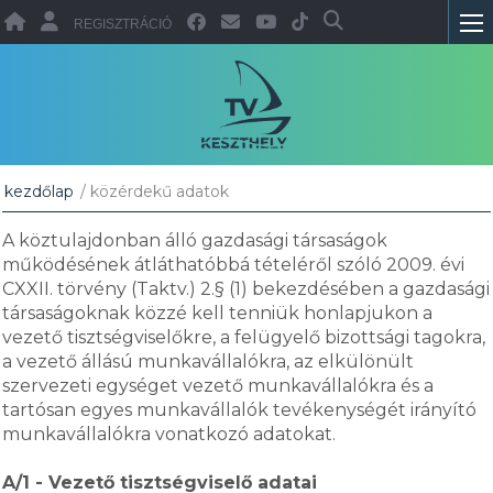
REGISZTRÁCIÓ
kezdőlap
/ közérdekű adatok
A köztulajdonban álló gazdasági társaságok
működésének átláthatóbbá tételéről szóló 2009. évi
CXXII. törvény (Taktv.) 2.§ (1) bekezdésében a gazdasági
társaságoknak közzé kell tenniük honlapjukon a
vezető tisztségviselőkre, a felügyelő bizottsági tagokra,
a vezető állású munkavállalókra, az elkülönült
szervezeti egységet vezető munkavállalókra és a
tartósan egyes munkavállalók tevékenységét irányító
munkavállalókra vonatkozó adatokat.
A/1 - Vezető tisztségviselő adatai