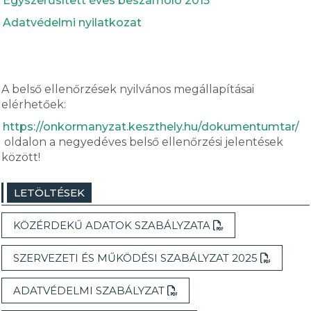
Egyszerűsített éves beszámoló 2015
Adatvédelmi nyilatkozat
A belső ellenőrzések nyilvános megállapításai
elérhetőek:
https://onkormanyzat.keszthely.hu/dokumentumtar/
oldalon a negyedéves belső ellenőrzési jelentések
között!
LETÖLTÉSEK
KÖZÉRDEKŰ ADATOK SZABÁLYZATA
SZERVEZETI ÉS MŰKÖDÉSI SZABÁLYZAT 2025
ADATVÉDELMI SZABÁLYZAT