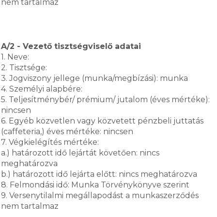
nem tartalmaz
A/2 - Vezető tisztségviselő adatai
1. Neve:
2. Tisztsége:
3. Jogviszony jellege (munka/megbízási): munka
4. Személyi alapbére:
5. Teljesítménybér/ prémium/ jutalom (éves mértéke):
nincsen
6. Egyéb közvetlen vagy közvetett pénzbeli juttatás
(caffeteria,) éves mértéke: nincsen
7. Végkielégítés mértéke:
a.) határozott idő lejártát követően: nincs
meghatározva
b.) határozott idő lejárta előtt: nincs meghatározva
8. Felmondási idő: Munka Törvénykönyve szerint
9. Versenytilalmi megállapodást a munkaszerződés
nem tartalmaz