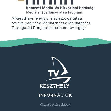
A Keszthelyi Televízió médiaszolgáltatási
tevékenységét a Médiatanács a Médiatanács
Támogatási Program keretében támogatja.
INFORMÁCIÓK
Közérdekű adatok