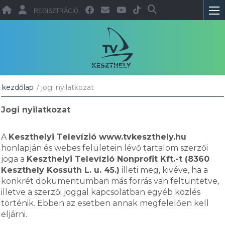
REGISZTRÁCIÓ
kezdőlap
/ jogi nyilatkozat
Jogi nyilatkozat
A
Keszthelyi Televízió www.tvkeszthely.hu
honlapján és webes felületein lévő tartalom szerzői
joga a
Keszthelyi Televízió Nonprofit Kft.-t (8360
Keszthely Kossuth L. u. 45.)
illeti meg, kivéve, ha a
konkrét dokumentumban más forrás van feltüntetve,
illetve a szerzői joggal kapcsolatban egyéb közlés
történik. Ebben az esetben annak megfelelően kell
eljárni.