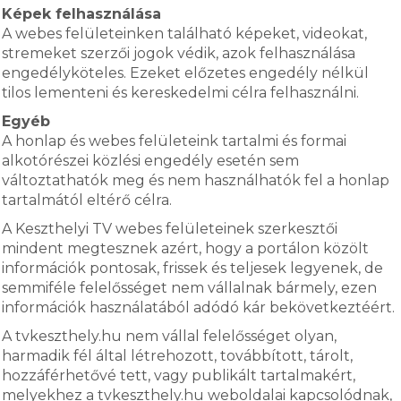
Képek felhasználása
A webes felületeinken található képeket, videokat,
stremeket szerzői jogok védik, azok felhasználása
engedélyköteles. Ezeket előzetes engedély nélkül
tilos lementeni és kereskedelmi célra felhasználni.
Egyéb
A honlap és webes felületeink tartalmi és formai
alkotórészei közlési engedély esetén sem
változtathatók meg és nem használhatók fel a honlap
tartalmától eltérő célra.
A Keszthelyi TV webes felületeinek szerkesztői
mindent megtesznek azért, hogy a portálon közölt
információk pontosak, frissek és teljesek legyenek, de
semmiféle felelősséget nem vállalnak bármely, ezen
információk használatából adódó kár bekövetkeztéért.
A tvkeszthely.hu nem vállal felelősséget olyan,
harmadik fél által létrehozott, továbbított, tárolt,
hozzáférhetővé tett, vagy publikált tartalmakért,
melyekhez a tvkeszthely.hu weboldalai kapcsolódnak,