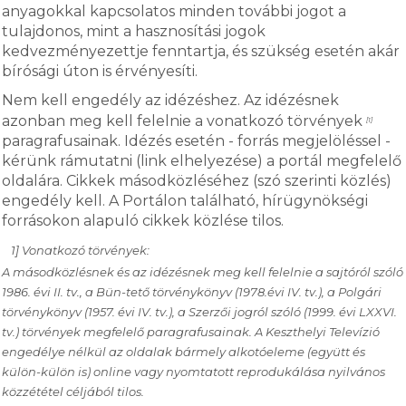
anyagokkal kapcsolatos minden további jogot a
tulajdonos, mint a hasznosítási jogok
kedvezményezettje fenntartja, és szükség esetén akár
bírósági úton is érvényesíti.
Nem kell engedély az idézéshez. Az idézésnek
azonban meg kell felelnie a vonatkozó törvények
[1]
paragrafusainak. Idézés esetén - forrás megjelöléssel -
kérünk rámutatni (link elhelyezése) a portál megfelelő
oldalára. Cikkek másodközléséhez (szó szerinti közlés)
engedély kell. A Portálon található, hírügynökségi
forrásokon alapuló cikkek közlése tilos.
1] Vonatkozó törvények:
A másodközlésnek és az idézésnek meg kell felelnie a sajtóról szóló
1986. évi II. tv., a Bün-tető törvénykönyv (1978.évi IV. tv.), a Polgári
törvénykönyv (1957. évi IV. tv.), a Szerzői jogról szóló (1999. évi LXXVI.
tv.) törvények megfelelő paragrafusainak. A Keszthelyi Televízió
engedélye nélkül az oldalak bármely alkotóeleme (együtt és
külön-külön is) online vagy nyomtatott reprodukálása nyilvános
közzététel céljából tilos.