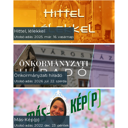
Hittel, lélekkel
Utolsó adás: 2025. már. 16. vasárnap
Önkormányzati híradó
Utolsó adás: 2026. júl. 22. szerda
Más-Kép(p)
Utolsó adás: 2022. dec. 23. péntek