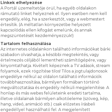
Linkek elhelyezése
A Portál üzemeltetője örül, ha egyéb oldalakon
rámutató linket helyeznek el. Ilyen esetben nem kell
engedély, elég, ha a szerkesztőt, vagy a webmestert
értesítik. (A méltatlan környezetbe helyezett
kapcsolódás ellen kifogást emelünk, és annak
megszüntetését kezdeményezzük!)
Tartalom felhasználása
Az internetes oldalainkon található információkat bárki
szabadon olvashatja, a későbbi megtekintés, vagy
értelmezés céljából lementheti számítógépére, vagy
kinyomtathatja. Kivételt képeznek a TV adások, stream
folyamok, ezek rögzítése tilos! Tilos a jogtulajdonosok
engedélye nélkül az oldalon található információk
továbbhasznosítása, bármilyen formában történő
megváltoztatása és engedély nélküli megjelenítése. A
honlap és más webes felületeink eredeti tartalma,
illetve oldalainak bármilyen alkotóeleme (szöveg, kép,
hang, videó, animáció stb.) csak előzetes írásbeli
engedéllyel használható fel. A megjelenített