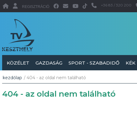
+36 83 / 320 200
REGISZTRÁCIÓ
KÖZÉLET
GAZDASÁG
SPORT - SZABADIDŐ
KÉK
kezdőlap
/ 404 - az oldal nem található
404 - az oldal nem található