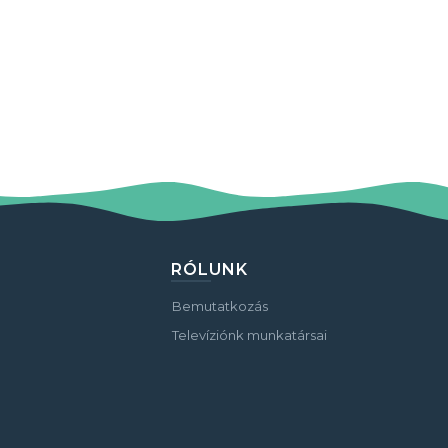
RÓLUNK
Bemutatkozás
Televíziónk munkatársai