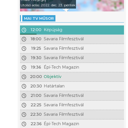
Utolsó adás: 2022. dec. 23. péntek
MAI TV MŰSOR
12:00
Képújság
18:00
Savaria Filmfesztivál
19:25
Savaria Filmfesztivál
19:30
Savaria Filmfesztivál
19:36
Épí-Tech Magazin
20:00
Objektív
20:30
Határtalan
21:00
Savaria Filmfesztivál
22:25
Savaria Filmfesztivál
22:30
Savaria Filmfesztivál
22:36
Épí-Tech Magazin