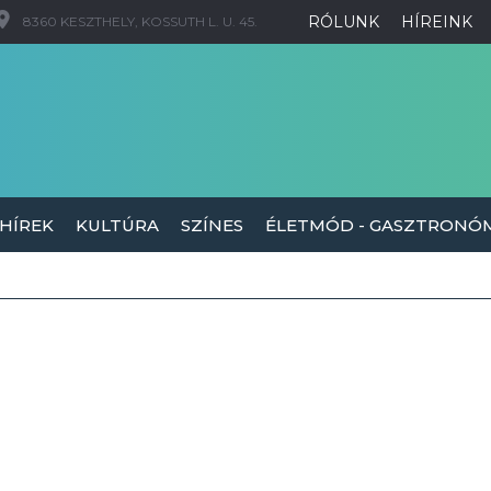
RÓLUNK
HÍREINK
8360 KESZTHELY, KOSSUTH L. U. 45.
 HÍREK
KULTÚRA
SZÍNES
ÉLETMÓD - GASZTRONÓ