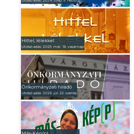
Utolsó adás: 2024. szep. 9. hétfő
Hittel, lélekkel
Utolsó adás: 2025. már. 16. vasárnap
Önkormányzati híradó
Utolsó adás: 2026. júl. 22. szerda
Más-Kép(p)