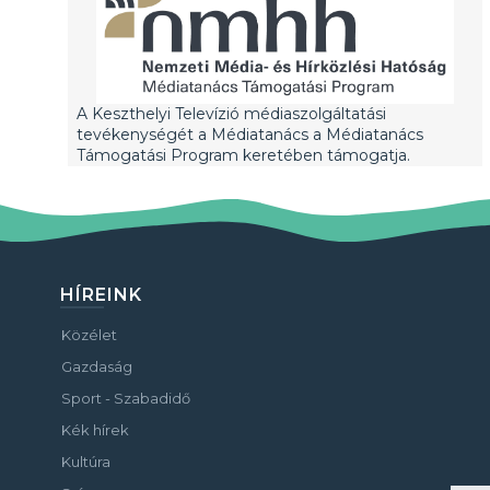
A Keszthelyi Televízió médiaszolgáltatási
tevékenységét a Médiatanács a Médiatanács
Támogatási Program keretében támogatja.
HÍREINK
Közélet
Gazdaság
Sport - Szabadidő
Kék hírek
Kultúra