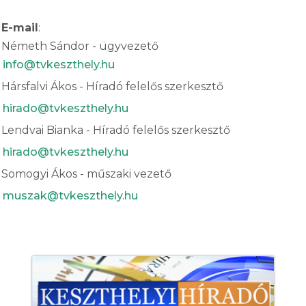
E-mail
:
Németh Sándor - ügyvezető
info@tvkeszthely.hu
Hársfalvi Ákos - Híradó felelős szerkesztő
hirado@tvkeszthely.hu
Lendvai Bianka - Híradó felelős szerkesztő
hirado@tvkeszthely.hu
Somogyi Ákos - műszaki vezető
muszak@tvkeszthely.hu