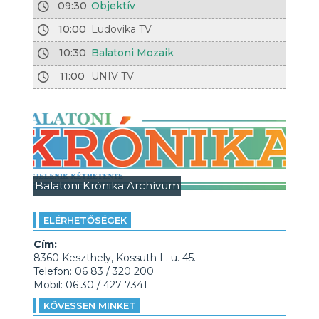
09:30
Objektív
10:00
Ludovika TV
10:30
Balatoni Mozaik
11:00
UNIV TV
Balatoni Krónika Archívum
ELÉRHETŐSÉGEK
Cím:
8360 Keszthely, Kossuth L. u. 45.
Telefon: 06 83 / 320 200
Mobil: 06 30 / 427 7341
KÖVESSEN MINKET