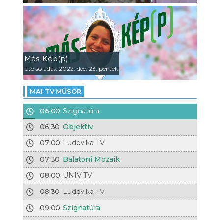
Más-Kép(p)
Utolsó adás: 2022. dec. 23. péntek
MAI TV MŰSOR
06:00
Szignatúra
06:30
Objektív
07:00
Ludovika TV
07:30
Balatoni Mozaik
08:00
UNIV TV
08:30
Ludovika TV
09:00
Szignatúra