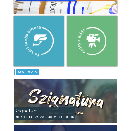
MAGAZIN
Szignatúra
Utolsó adás: 2026. aug. 6. csütörtök