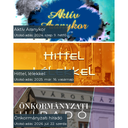
Aktív Aranykor
Utolsó adás: 2024. szep. 9. hétfő
Hittel, lélekkel
Utolsó adás: 2025. már. 16. vasárnap
Önkormányzati híradó
Utolsó adás: 2026. júl. 22. szerda