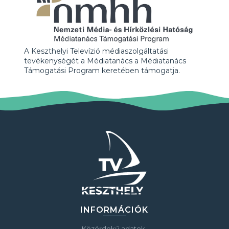
A Keszthelyi Televízió médiaszolgáltatási
tevékenységét a Médiatanács a Médiatanács
Támogatási Program keretében támogatja.
INFORMÁCIÓK
Közérdekű adatok