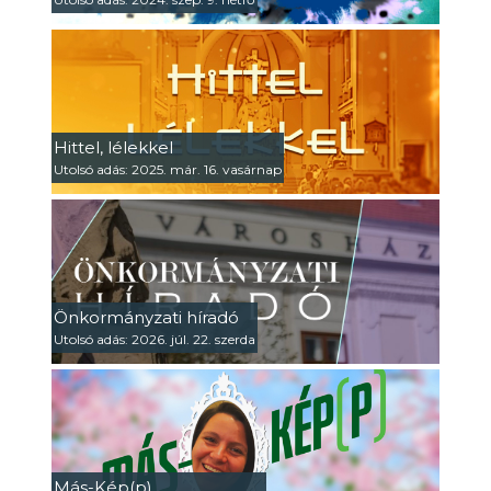
Hittel, lélekkel
Utolsó adás: 2025. már. 16. vasárnap
Önkormányzati híradó
Utolsó adás: 2026. júl. 22. szerda
Más-Kép(p)