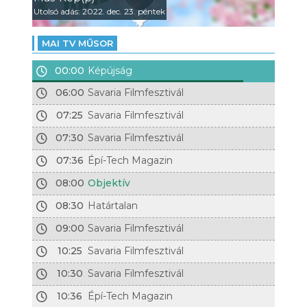
Utolsó adás: 2022. dec. 23. péntek
MAI TV MŰSOR
00:00
Képújság
06:00
Savaria Filmfesztivál
07:25
Savaria Filmfesztivál
07:30
Savaria Filmfesztivál
07:36
Épí-Tech Magazin
08:00
Objektív
08:30
Határtalan
09:00
Savaria Filmfesztivál
10:25
Savaria Filmfesztivál
10:30
Savaria Filmfesztivál
10:36
Épí-Tech Magazin