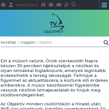
REGISZTRÁCIÓ
kezdőlap
/
magazin
/ objektív
Ezt a műsort velünk, Önök szerkesztik! Napra
készen 30 percben tájékoztatjuk a nézőket és
olyan témákkal foglalkozunk, amelyek leginkább
érdekelhetik a térség lakosságát. Felhívjuk a
figyelmet az aktualitásokra, a köztünk élő érdekes
emberekre. A műsor készítésénél figyelembe
vesszük nézőink témajavaslatait és hívjuk meg
stúdióvendégeinket.
Az Objektív minden csütörtökön a Híradó után,
19:15-kor jelentkezik. Ismétlés szombatonként 20