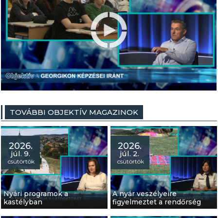
TOVÁBBI OBJEKTÍV MAGAZINOK
2026.
2026.
júl. 9.
júl. 2.
csütörtök
csütörtök
Nyári programok a
A nyár veszélyeire
kastélyban
figyelmeztet a rendőrség