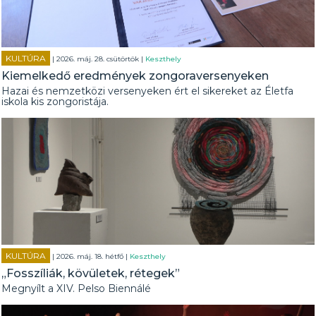
KULTÚRA
| 2026. máj. 28. csütörtök |
Keszthely
Kiemelkedő eredmények zongoraversenyeken
Hazai és nemzetközi versenyeken ért el sikereket az Életfa
iskola kis zongoristája.
KULTÚRA
| 2026. máj. 18. hétfő |
Keszthely
„Fosszíliák, kövületek, rétegek”
Megnyílt a XIV. Pelso Biennálé