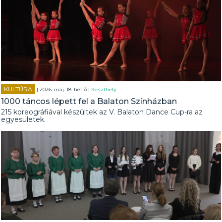
KULTÚRA
| 2026. máj. 18. hétfő |
Keszthely
1000 táncos lépett fel a Balaton Színházban
215 koreográfiával készültek az V. Balaton Dance Cup-ra az
egyesületek.