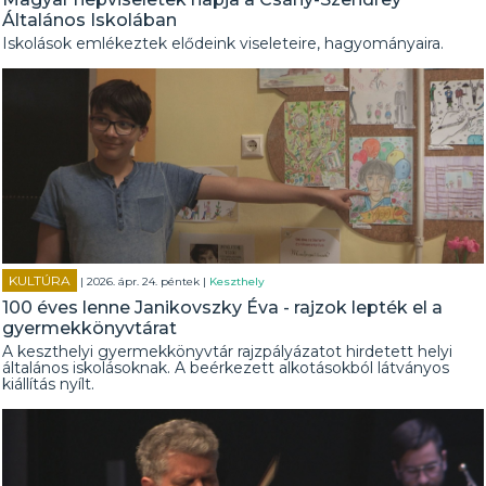
Általános Iskolában
Iskolások emlékeztek elődeink viseleteire, hagyományaira.
KULTÚRA
| 2026. ápr. 24. péntek |
Keszthely
100 éves lenne Janikovszky Éva - rajzok lepték el a
gyermekkönyvtárat
A keszthelyi gyermekkönyvtár rajzpályázatot hirdetett helyi
általános iskolásoknak. A beérkezett alkotásokból látványos
kiállítás nyílt.