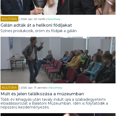
KULTÚRA
| 2026. ápr. 20. hétfő |
Keszthely
Gálán adták át a helikoni fődíjakat
Színes produkciók, öröm és fődíjak a gálán.
KULTÚRA
| 2026. ápr. 17. péntek |
Keszthely
Múlt és jelen találkozása a múzeumban
Több év kihagyás után tavaly indult újra a szabadegyetemi
előadássorozat a Balatoni Múzeumban. Idén is folytatódik a
népszerű kezdeményezés.