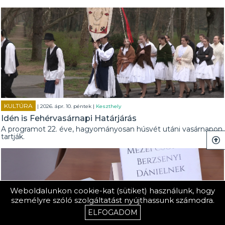
KULTÚRA
| 2026. ápr. 10. péntek |
Keszthely
Idén is Fehérvasárnapi Határjárás
A programot 22. éve, hagyományosan húsvét utáni vasárnapon
tartják.
Weboldalunkon cookie-kat (sütiket) használunk, hogy
személyre szóló szolgáltatást nyújthassunk számodra.
ELFOGADOM