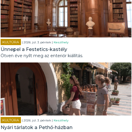
KULTÚRA
| 2026. júl. 3. péntek |
Keszthely
Ünnepel a Festetics-kastély
Ötven éve nyílt meg az enteriőr kiállítás.
KULTÚRA
| 2026. júl. 3. péntek |
Keszthely
Nyári tárlatok a Pethő-házban