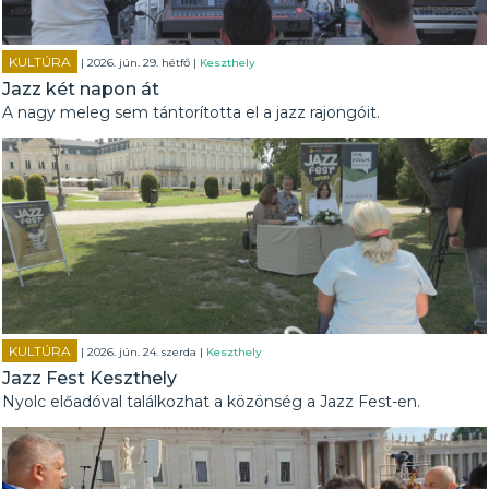
KULTÚRA
| 2026. jún. 29. hétfő |
Keszthely
Jazz két napon át
A nagy meleg sem tántorította el a jazz rajongóit.
KULTÚRA
| 2026. jún. 24. szerda |
Keszthely
Jazz Fest Keszthely
Nyolc előadóval találkozhat a közönség a Jazz Fest-en.