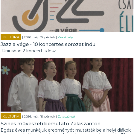
KULTÚRA
| 2026. máj. 15. péntek |
Keszthely
Jazz a vége - 10 koncertes sorozat indul
Júniusban 2 koncert is lesz.
KULTÚRA
| 2026. máj. 15. péntek |
Zalaszántó
Színes művészeti bemutató Zalaszántón
Egész éves munkájuk eredményét mutatták be a helyi diákok