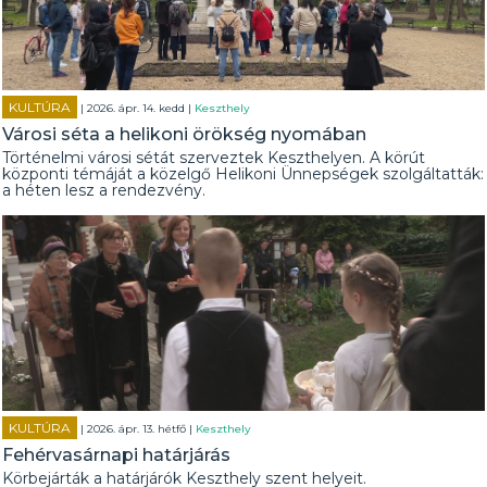
KULTÚRA
| 2026. ápr. 14. kedd |
Keszthely
Városi séta a helikoni örökség nyomában
Történelmi városi sétát szerveztek Keszthelyen. A körút
központi témáját a közelgő Helikoni Ünnepségek szolgáltatták:
a héten lesz a rendezvény.
KULTÚRA
| 2026. ápr. 13. hétfő |
Keszthely
Fehérvasárnapi határjárás
Körbejárták a határjárók Keszthely szent helyeit.