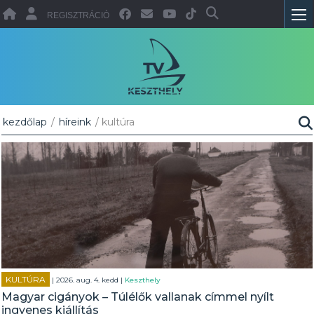
REGISZTRÁCIÓ
kezdőlap
/
híreink
/ kultúra
KULTÚRA
| 2026. aug. 4. kedd |
Keszthely
Magyar cigányok – Túlélők vallanak címmel nyílt
ingyenes kiállítás