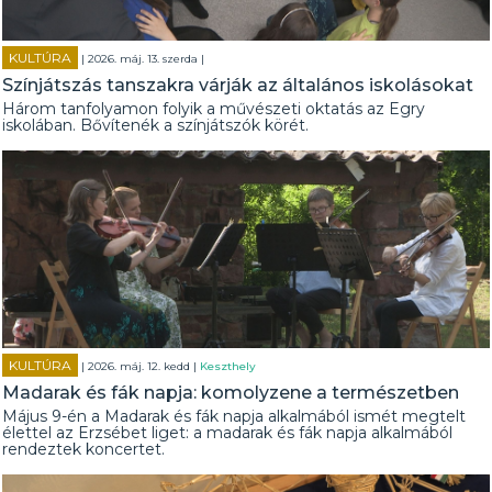
KULTÚRA
| 2026. máj. 13. szerda |
Színjátszás tanszakra várják az általános iskolásokat
Három tanfolyamon folyik a művészeti oktatás az Egry
iskolában. Bővítenék a színjátszók körét.
KULTÚRA
| 2026. máj. 12. kedd |
Keszthely
Madarak és fák napja: komolyzene a természetben
Május 9-én a Madarak és fák napja alkalmából ismét megtelt
élettel az Erzsébet liget: a madarak és fák napja alkalmából
rendeztek koncertet.