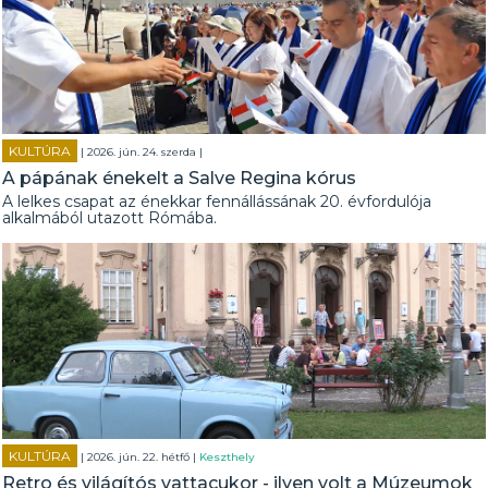
KULTÚRA
| 2026. jún. 24. szerda |
A pápának énekelt a Salve Regina kórus
A lelkes csapat az énekkar fennállássának 20. évfordulója
alkalmából utazott Rómába.
KULTÚRA
| 2026. jún. 22. hétfő |
Keszthely
Retro és világítós vattacukor - ilyen volt a Múzeumok