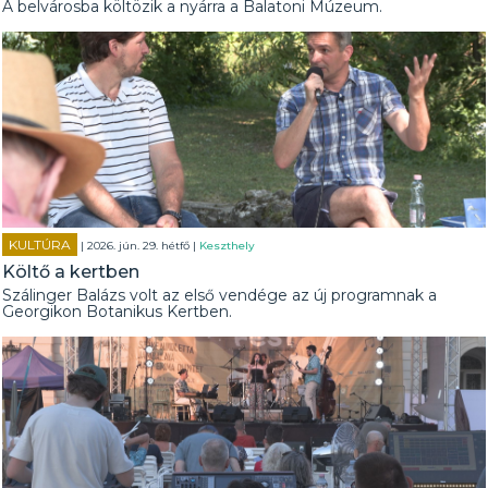
A belvárosba költözik a nyárra a Balatoni Múzeum.
KULTÚRA
| 2026. jún. 29. hétfő |
Keszthely
Költő a kertben
Szálinger Balázs volt az első vendége az új programnak a
Georgikon Botanikus Kertben.