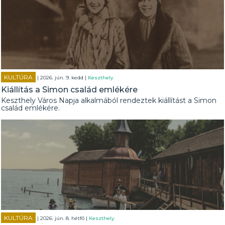
KULTÚRA
| 2026. jún. 9. kedd |
Keszthely
Kiállítás a Simon család emlékére
Keszthely Város Napja alkalmából rendeztek kiállítást a Simon
család emlékére.
KULTÚRA
| 2026. jún. 8. hétfő |
Keszthely