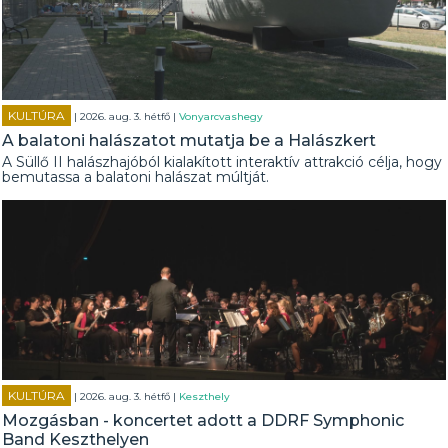
KULTÚRA
| 2026. aug. 3. hétfő |
Vonyarcvashegy
A balatoni halászatot mutatja be a Halászkert
A Süllő II halászhajóból kialakított interaktív attrakció célja, hogy
bemutassa a balatoni halászat múltját.
KULTÚRA
| 2026. aug. 3. hétfő |
Keszthely
Mozgásban - koncertet adott a DDRF Symphonic
Band Keszthelyen