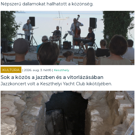
Népszerű dallamokat hallhatott a közönség.
KULTÚRA
| 2026. aug. 3. hétfő |
Keszthely
Sok a közös a jazzben és a vitorlázásában
Jazzkoncert volt a Keszthelyi Yacht Club kikötőjében.