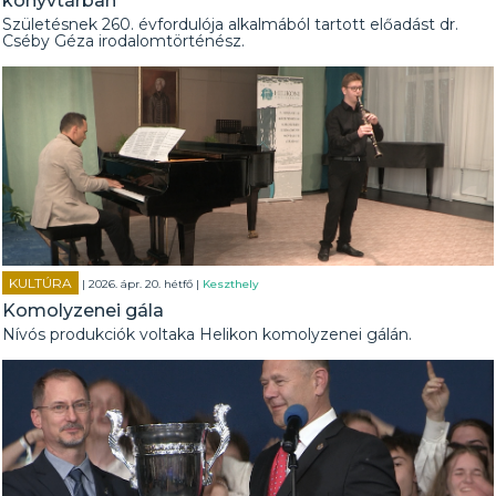
könyvtárban
Születésnek 260. évfordulója alkalmából tartott előadást dr.
Cséby Géza irodalomtörténész.
KULTÚRA
| 2026. ápr. 20. hétfő |
Keszthely
Komolyzenei gála
Nívós produkciók voltaka Helikon komolyzenei gálán.