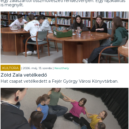
egy zalaszántói összművészeti rendezvényen. Egy rajzkiállítás
is megnyílt.
KULTÚRA
| 2026. máj. 13. szerda |
Keszthely
Zöld Zala vetélkedő
Hat csapat vetélkedett a Fejér György Városi Könyvtárban.