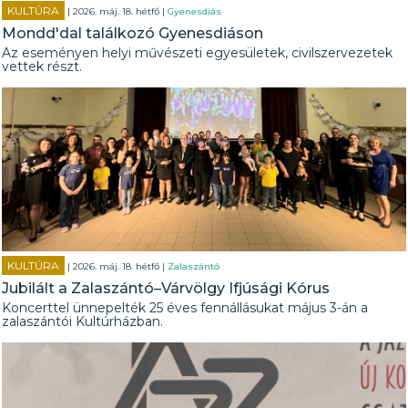
KULTÚRA
| 2026. máj. 18. hétfő |
Gyenesdiás
Mondd'dal találkozó Gyenesdiáson
Az eseményen helyi művészeti egyesületek, civilszervezetek
vettek részt.
KULTÚRA
| 2026. máj. 18. hétfő |
Zalaszántó
Jubilált a Zalaszántó–Várvölgy Ifjúsági Kórus
Koncerttel ünnepelték 25 éves fennállásukat május 3-án a
zalaszántói Kultúrházban.