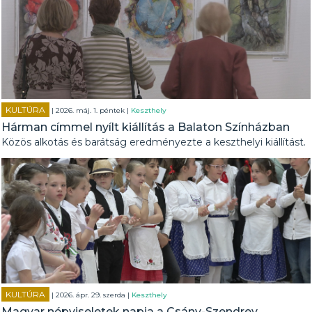
KULTÚRA
| 2026. máj. 1. péntek |
Keszthely
Hárman címmel nyílt kiállítás a Balaton Színházban
Közös alkotás és barátság eredményezte a keszthelyi kiállítást.
KULTÚRA
| 2026. ápr. 29. szerda |
Keszthely
Magyar népviseletek napja a Csány-Szendrey