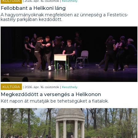
KULTÚRA
| 2026. ápr. 16. csütörtök |
Keszthely
Fellobbant a Helikoni láng
A hagyományoknak megfelelően az ünnepség a Festetics-
kastély parkjában kezdődött.
KULTÚRA
| 2026. ápr. 16. csütörtök |
Keszthely
Megkezdődött a versengés a Helikonon
Két napon át mutatják be tehetségüket a fiatalok.