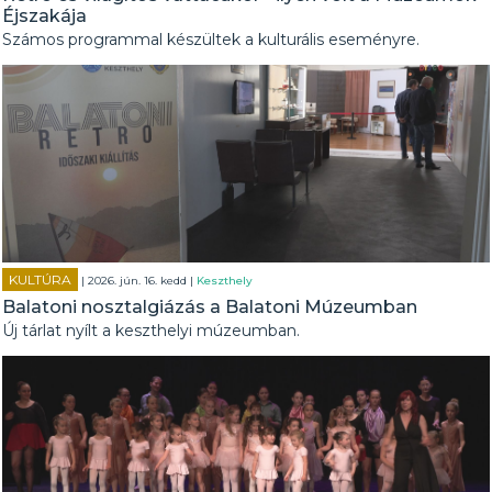
Éjszakája
Számos programmal készültek a kulturális eseményre.
KULTÚRA
| 2026. jún. 16. kedd |
Keszthely
Balatoni nosztalgiázás a Balatoni Múzeumban
Új tárlat nyílt a keszthelyi múzeumban.