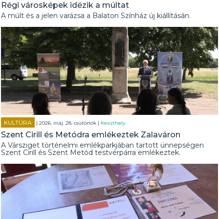
Régi városképek idézik a múltat
A múlt és a jelen varázsa a Balaton Színház új kiállításán.
KULTÚRA
| 2026. máj. 28. csütörtök |
Keszthely
Szent Cirill és Metódra emlékeztek Zalaváron
A Vársziget történelmi emlékparkjában tartott ünnepségen
Szent Cirill és Szent Metód testvérpárra emlékeztek.