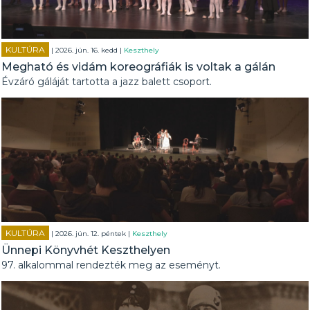
KULTÚRA
| 2026. jún. 16. kedd |
Keszthely
Megható és vidám koreográfiák is voltak a gálán
Évzáró gáláját tartotta a jazz balett csoport.
KULTÚRA
| 2026. jún. 12. péntek |
Keszthely
Ünnepi Könyvhét Keszthelyen
97. alkalommal rendezték meg az eseményt.