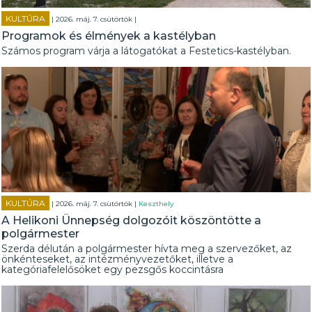
KULTÚRA
| 2026. máj. 7. csütörtök |
Programok és élmények a kastélyban
Számos program várja a látogatókat a Festetics-kastélyban.
KULTÚRA
| 2026. máj. 7. csütörtök |
Keszthely
A Helikoni Ünnepség dolgozóit köszöntötte a
polgármester
Szerda délután a polgármester hívta meg a szervezőket, az
önkénteseket, az intézményvezetőket, illetve a
kategóriafelelősöket egy pezsgős koccintásra