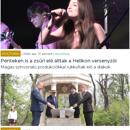
KULTÚRA
| 2026. ápr. 17. péntek |
Keszthely
Pénteken is a zsűri elé álltak a Helikon versenyzői
Magas színvonalú produkciókkal rukkoltak elő a diákok.