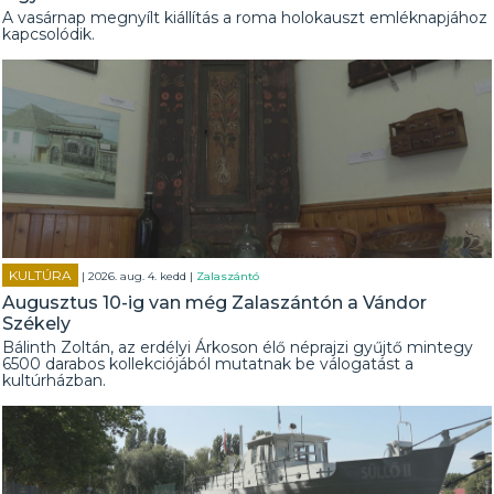
A vasárnap megnyílt kiállítás a roma holokauszt emléknapjához
kapcsolódik.
KULTÚRA
| 2026. aug. 4. kedd |
Zalaszántó
Augusztus 10-ig van még Zalaszántón a Vándor
Székely
Bálinth Zoltán, az erdélyi Árkoson élő néprajzi gyűjtő mintegy
6500 darabos kollekciójából mutatnak be válogatást a
kultúrházban.