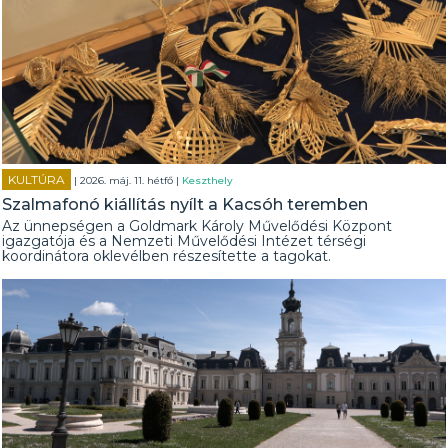
KULTÚRA
| 2026. máj. 11. hétfő |
Keszthely
Szalmafonó kiállítás nyílt a Kacsóh teremben
Az ünnepségen a Goldmark Károly Művelődési Központ
igazgatója és a Nemzeti Művelődési Intézet térségi
koordinátora oklevélben részesítette a tagokat.