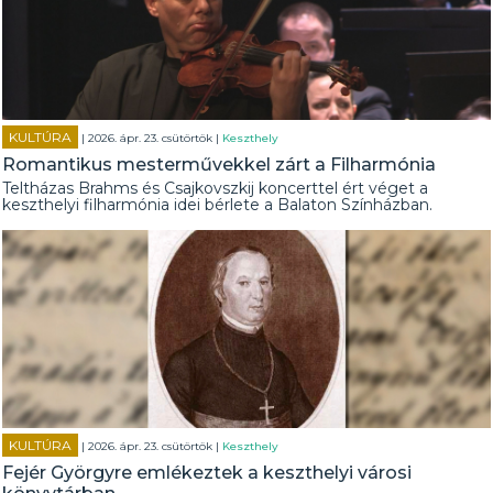
KULTÚRA
| 2026. ápr. 23. csütörtök |
Keszthely
Romantikus mesterművekkel zárt a Filharmónia
Teltházas Brahms és Csajkovszkij koncerttel ért véget a
keszthelyi filharmónia idei bérlete a Balaton Színházban.
KULTÚRA
| 2026. ápr. 23. csütörtök |
Keszthely
Fejér Györgyre emlékeztek a keszthelyi városi