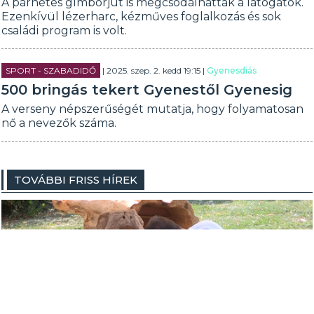
A párhetes gímborjút is megcsodálhattak a látogatók.
Ezenkívül lézerharc, kézműves foglalkozás és sok
családi program is volt.
SPORT - SZABADIDŐ
| 2025. szep. 2. kedd 19:15 |
Gyenesdiás
500 bringás tekert Gyenestől Gyenesig
A verseny népszerűségét mutatja, hogy folyamatosan
nő a nevezők száma.
TOVÁBBI FRISS HÍREK