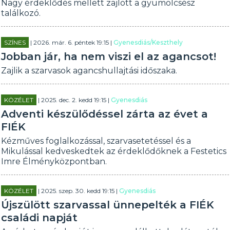
Nagy érdeklődés mellett zajlott a gyümölcsész
találkozó.
SZÍNES
| 2026. már. 6. péntek 19:15 |
Gyenesdiás/Keszthely
Jobban jár, ha nem viszi el az agancsot!
Zajlik a szarvasok agancshullajtási időszaka.
KÖZÉLET
| 2025. dec. 2. kedd 19:15 |
Gyenesdiás
Adventi készülődéssel zárta az évet a
FIÉK
Kézműves foglalkozással, szarvasetetéssel és a
Mikulással kedveskedtek az érdeklődőknek a Festetics
Imre Élményközpontban.
KÖZÉLET
| 2025. szep. 30. kedd 19:15 |
Gyenesdiás
Újszülött szarvassal ünnepelték a FIÉK
családi napját