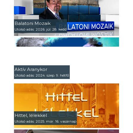
Balatoni Mozaik
Utolsó adás: 2026. júl. 28. kedd
Aktív Aranykor
Utolsó adás: 2024. szep. 9. hétfő
Hittel, lélekkel
Utolsó adás: 2025. már. 16. vasárnap