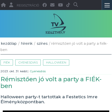
REGISZTRÁCIÓ
kezdőlap
/
híreink
/
színes
/ rémisztően jó volt a party a fiék-
ben
FIÉK
GYENESDIÁS
HALLOWEEN
2023. okt. 31. kedd
|
Gyenesdiás
Rémisztően jó volt a party a FIÉK-
ben
Halloween party-t tartottak a Festetics Imre
Élményközpontban.