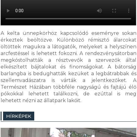
A kelta ünnepkörhöz kapcsolódó eseményre sokan
érkeztek beöltözve. Különböző rémisztő álarcokat
öltöttek magukra a látogatók, melyeket a helyszínen
arcfestéssel is lehetett fokozni. A rendezvénysátorban
megkóstolhatták a résztvevők a szervezők által
elkészített bájitalokat és finomságokat. A bátorság
barlangba is bedughatták kezüket a legbátrabbak és
szellemvadászatra is várták a jelentkezőket. A
Természet Házában többféle nagyságú és fajtájú élő
pókokkal lehetett találkozni, de ezúttal is meg
lehetett nézni az állatpark lakóit.
HÍRKÉPEK