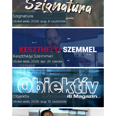
Szignatúra
Utolsó adás: 2026. aug. 6. csütörtök
Keszthelyi Szemmel
Utolsó adás: 2026. ápr. 29. szerda
Objektív
Utolsó adás: 2026. aug. 13. csütörtök