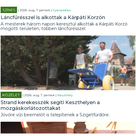
SZÍNES
| 2026. aug. 7. péntek |
Gyenesdiás
Láncfűrésszel is alkottak a Kárpáti Korzón
A mesterek három napon keresztül alkottak a Kárpáti Korzó
mögötti területen, többen láncfűrésszel.
KÖZÉLET
| 2026. aug. 7. péntek |
Keszthely
Strand kerekesszék segíti Keszthelyen a
mozgáskorlátozottakat
Jövőre vízi beemelőt is telepítenek a Szigetfürdőre.