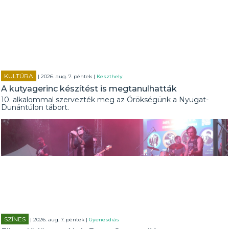
KULTÚRA
| 2026. aug. 7. péntek |
Keszthely
A kutyagerinc készítést is megtanulhatták
10. alkalommal szervezték meg az Örökségünk a Nyugat-
Dunántúlon tábort.
SZÍNES
| 2026. aug. 7. péntek |
Gyenesdiás