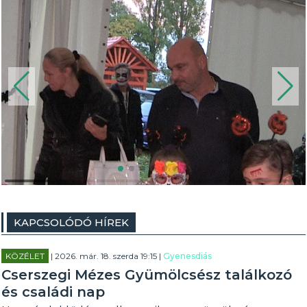
KAPCSOLÓDÓ HÍREK
KÖZÉLET
| 2026. már. 18. szerda 19:15 |
Gyenesdiás
Cserszegi Mézes Gyümölcsész találkozó
és családi nap