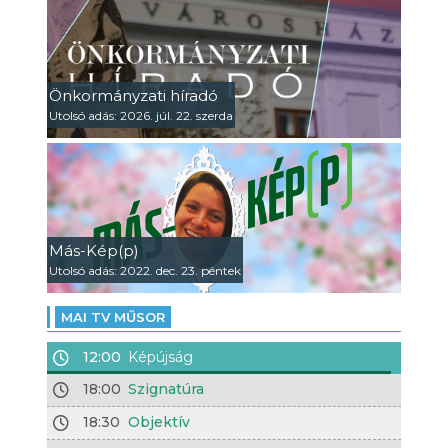
Önkormányzati híradó
Utolsó adás: 2026. júl. 22. szerda
Más-Kép(p)
Utolsó adás: 2022. dec. 23. péntek
MAI TV MŰSOR
12:00
Képújság
18:00
Szignatúra
18:30
Objektív