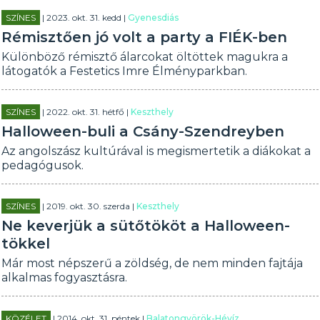
SZÍNES
| 2023. okt. 31. kedd |
Gyenesdiás
Rémisztően jó volt a party a FIÉK-ben
Különböző rémisztő álarcokat öltöttek magukra a
látogatók a Festetics Imre Élményparkban.
SZÍNES
| 2022. okt. 31. hétfő |
Keszthely
Halloween-buli a Csány-Szendreyben
Az angolszász kultúrával is megismertetik a diákokat a
pedagógusok.
SZÍNES
| 2019. okt. 30. szerda |
Keszthely
Ne keverjük a sütőtököt a Halloween-
tökkel
Már most népszerű a zöldség, de nem minden fajtája
alkalmas fogyasztásra.
KÖZÉLET
| 2014. okt. 31. péntek |
Balatongyörök-Hévíz