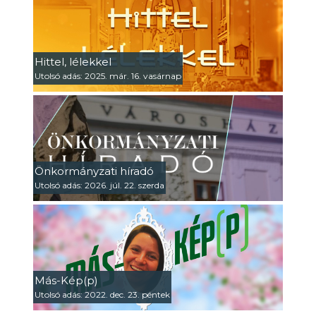
Hittel, lélekkel
Utolsó adás: 2025. már. 16. vasárnap
Önkormányzati híradó
Utolsó adás: 2026. júl. 22. szerda
Más-Kép(p)
Utolsó adás: 2022. dec. 23. péntek