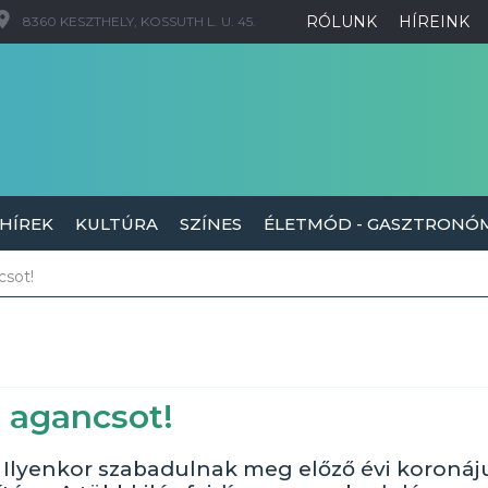
RÓLUNK
HÍREINK
8360 KESZTHELY, KOSSUTH L. U. 45.
 HÍREK
KULTÚRA
SZÍNES
ÉLETMÓD - GASZTRONÓ
csot!
z agancsot!
a. Ilyenkor szabadulnak meg előző évi koronáj