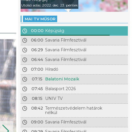
Utolsó adás: 2022. dec. 23. péntek
MAI TV MŰSOR
00:00
Képújság
06:00
Savaria Filmfesztivál
06:29
Savaria Filmfesztivál
06:44
Savaria Filmfesztivál
07:00
Híradó
07:15
Balatoni Mozaik
07:45
Balasport 2026
08:15
UNIV TV
08:42
Természetvédelem határok
nélkül
09:00
Savaria Filmfesztivál
09:29
Savaria Filmfesztivál