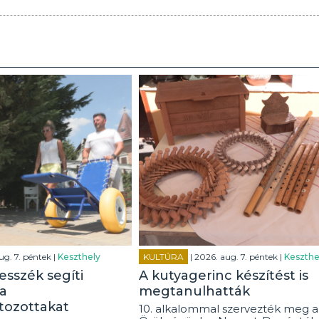
ug. 7. péntek |
Keszthely
KULTÚRA
| 2026. aug. 7. péntek |
Keszthe
esszék segíti
A kutyagerinc készítést is
a
megtanulhatták
tozottakat
10. alkalommal szervezték meg a