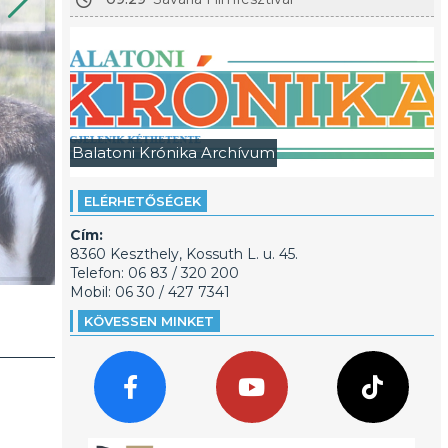
Balatoni Krónika Archívum
ELÉRHETŐSÉGEK
Cím:
8360 Keszthely, Kossuth L. u. 45.
Telefon: 06 83 / 320 200
Mobil: 06 30 / 427 7341
KÖVESSEN MINKET