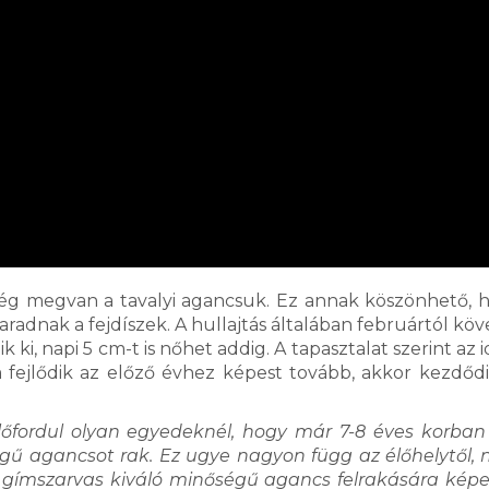
még megvan a tavalyi agancsuk. Ez annak köszönhető, h
adnak a fejdíszek. A hullajtás általában februártól köv
k ki, napi 5 cm-t is nőhet addig. A tapasztalat szerint az
fejlődik az előző évhez képest tovább, akkor kezdődi
lőfordul olyan egyedeknél, hogy már 7-8 éves korban 
ű agancsot rak. Ez ugye nagyon függ az élőhelytől,
 gímszarvas kiváló minőségű agancs felrakására képe