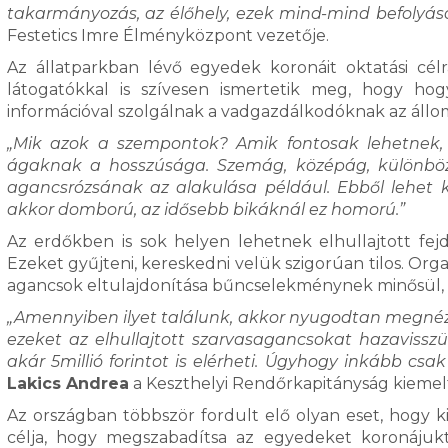
takarmányozás, az élőhely, ezek mind-mind befolyás
Festetics Imre Élményközpont vezetője.
Az állatparkban lévő egyedek koronáit oktatási célra
látogatókkal is szívesen ismertetik meg, hogy hog
információval szolgálnak a vadgazdálkodóknak az áll
„Mik azok a szempontok? Amik fontosak lehetnek, 
ágaknak a hosszúsága. Szemág, középág, különbö
agancsrózsának az alakulása például. Ebből lehet k
akkor domború, az idősebb bikáknál ez homorú.”
Az erdőkben is sok helyen lehetnek elhullajtott fe
Ezeket gyűjteni, kereskedni velük szigorúan tilos. Org
agancsok eltulajdonítása bűncselekménynek minősül,
„Amennyiben ilyet találunk, akkor nyugodtan megnéz
ezeket az elhullajtott szarvasagancsokat hazaviss
akár 5millió forintot is elérheti. Úgyhogy inkább csa
Lakics Andrea
a Keszthelyi Rendőrkapitányság kiemel
Az országban többször fordult elő olyan eset, hogy ki
célja, hogy megszabadítsa az egyedeket koronájukt