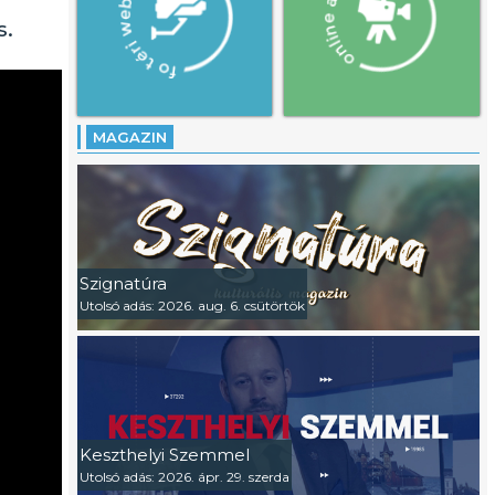
s.
MAGAZIN
Szignatúra
Utolsó adás: 2026. aug. 6. csütörtök
Keszthelyi Szemmel
Utolsó adás: 2026. ápr. 29. szerda