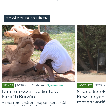
TOVÁBBI FRISS HÍREK
SZÍNES
| 2026. aug. 7. péntek |
Gyenesdiás
KÖZÉLET
| 2026. a
Láncfűrésszel is alkottak a
Strand kerek
Kárpáti Korzón
Keszthelyen 
mozgáskorlá
A mesterek három napon keresztül