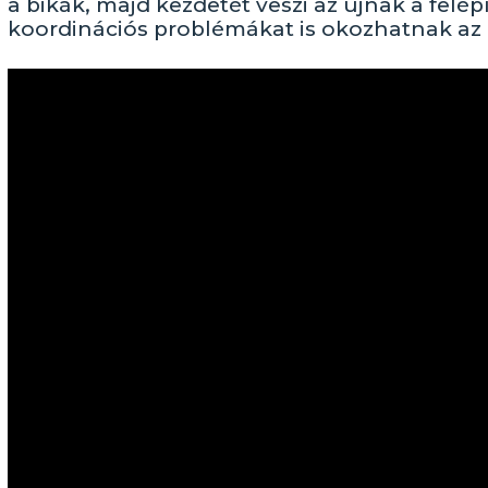
a bikák, majd kezdetét veszi az újnak a felé
koordinációs problémákat is okozhatnak az ál