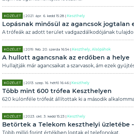
KÖZÉLET
| 2021. ápr. 6. kedd 15:28 |
Keszthely
Lopásnak minősül az agancsok jogtalan 
A trófeák az adott terület vadgazdálkodójának tulajdoná
KÖZÉLET
| 2019. feb. 20. szerda 16:54 |
Keszthely, Alsópáhok
A hullott agancsnak az erdőben a helye
Hullajtják már agancsaikat a szarvasok, ám ezek gyűjt
KÖZÉLET
| 2013. szep. 16. hétfő 16:46 |
Keszthely
Több mint 600 trófea Keszthelyen
620 különféle trófeát állítottak ki a második alkalom
KÖZÉLET
| 2023. okt. 3. kedd 15:23 |
Keszthely
Betörtek a Telekom keszthelyi üzletébe
Több millió forint értékben loptak el telefonokat.