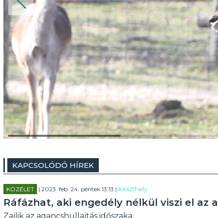
KAPCSOLÓDÓ HÍREK
KÖZÉLET
| 2023. feb. 24. péntek 13:13 |
Keszthely
Ráfázhat, aki engedély nélkül viszi el az
Zajlik az agancshullajtás időszaka.