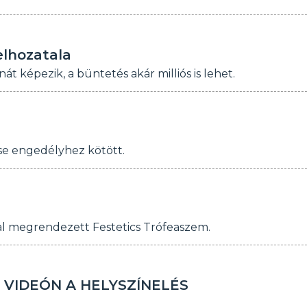
elhozatala
t képezik, a büntetés akár milliós is lehet.
ése engedélyhez kötött.
mal megrendezett Festetics Trófeaszem.
 - VIDEÓN A HELYSZÍNELÉS