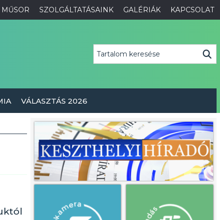
MŰSOR
SZOLGÁLTATÁSAINK
GALÉRIÁK
KAPCSOLAT
MIA
VÁLASZTÁS 2026
uktól