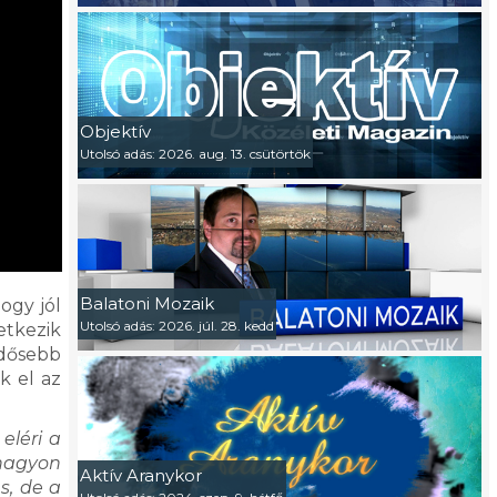
Objektív
Utolsó adás: 2026. aug. 13. csütörtök
Balatoni Mozaik
ogy jól
Utolsó adás: 2026. júl. 28. kedd
etkezik
 idősebb
k el az
eléri a
 nagyon
Aktív Aranykor
s, de a