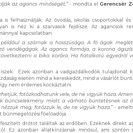
olják az agancs minőségét.”
- mondta el
Gerencsér Z
 is felhasználják. Az óvodás, iskolás csoportokkal és
yan is néz ki a szarvasok fejdísze. Az agancsok r
ománnyal kapcsolatban.
például a szárnak a hosszúsága. A fő ágak meglét
ző vendégágak. Az agancs formája, a korona ágszá
övetkeztetni a bika korára. Ha fiatalkorú egyedről v
jdíszek. Ezek azonban a vadgazdálkodók tulajdonát k
azdaság esetén mind a kereskedőt, mind a vásárlót bünte
 így nem érdemes kockáztatni.
hetjük, fotózkodhatunk vele, de ne vigyük haza. Ame
zük bűncselekmény miatt a várható büntetésnek az 
k nézzük meg, fotózzuk le, de ne vigyük haza.”
- emelt
t bűnmegelőzési főelőadója.
feszített drótot találtak az erdőben. Ezeknek direkt az
ól. Ez azonban állatkínzásnak minősül, ami szintén 