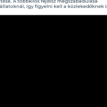
pítése. A többkilós fejdísz megszabadulása
latoknál, így figyelni kell a közlekedőknek i