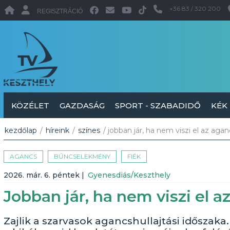
+36 83 / 320 200
REGISZTRÁCIÓ
KÖZÉLET
GAZDASÁG
SPORT - SZABADIDŐ
KÉK
kezdőlap
/
híreink
/
színes
/ jobban jár, ha nem viszi el az agan
AGANCS
BŰNCSELEKMÉNY
FIÉK
2026. már. 6. péntek
|
Gyenesdiás/Keszthely
Jobban jár, ha nem viszi el a
Zajlik a szarvasok agancshullajtási időszak