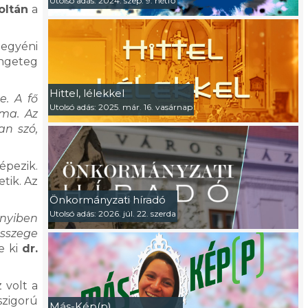
Utolsó adás: 2024. szep. 9. hétfő
oltán
a
 egyéni
engeteg
Hittel, lélekkel
e. A fő
Utolsó adás: 2025. már. 16. vasárnap
ma. Az
an szó,
épezik.
tik. Az
Önkormányzati híradó
Utolsó adás: 2026. júl. 22. szerda
nnyiben
összege
e ki
dr.
 volt a
szigorú
Más-Kép(p)