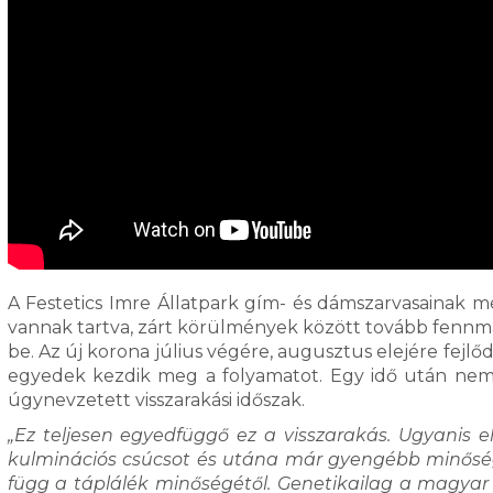
A Festetics Imre Állatpark gím- és dámszarvasainak 
vannak tartva, zárt körülmények között tovább fennmar
be. Az új korona július végére, augusztus elejére fejlődi
egyedek kezdik meg a folyamatot. Egy idő után nem 
úgynevzetett visszarakási időszak.
„Ez teljesen egyedfüggő ez a visszarakás. Ugyanis e
kulminációs csúcsot és utána már gyengébb minőség
függ a táplálék minőségétől. Genetikailag a magyar