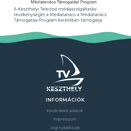
A Keszthelyi Televízió médiaszolgáltatási
tevékenységét a Médiatanács a Médiatanács
Támogatási Program keretében támogatja.
INFORMÁCIÓK
Közérdekű adatok
Impresszum
Jogi nyilatkozat