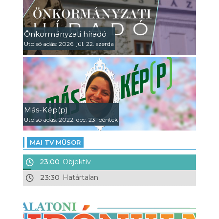
Önkormányzati híradó
Utolsó adás: 2026. júl. 22. szerda
Más-Kép(p)
Utolsó adás: 2022. dec. 23. péntek
MAI TV MŰSOR
23:00
Objektív
23:30
Határtalan