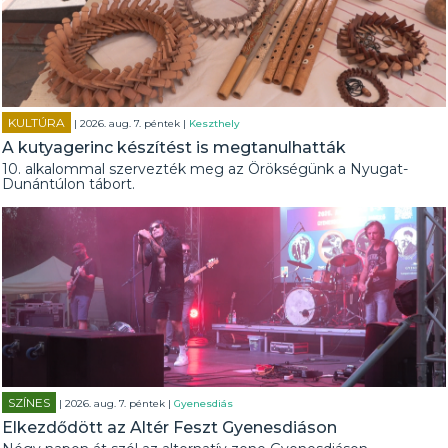
KULTÚRA
| 2026. aug. 7. péntek |
Keszthely
A kutyagerinc készítést is megtanulhatták
10. alkalommal szervezték meg az Örökségünk a Nyugat-
Dunántúlon tábort.
SZÍNES
| 2026. aug. 7. péntek |
Gyenesdiás
Elkezdődött az Altér Feszt Gyenesdiáson