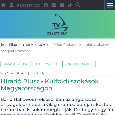
REGISZTRÁCIÓ
kezdőlap
/
híreink
/
közélet
/ híradó plusz - külföldi szokások
magyarországon
HÍRADÓ PLUSZ
HALLOWEEN
MINDENSZENTEK
2023. okt. 31. kedd
|
Keszthely
Híradó Plusz - Külföldi szokások
Magyarországon
Bár a Halloween elsősorban az angolszász
országok ünnepe, a világ számos pontján, köztük
hazánkban is sokan megtartják. De hogy hogy fér
meg a magyar szokásokkal, arról Gyanó Szilvia