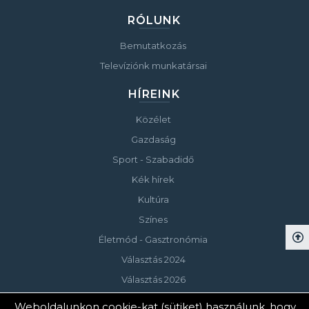
RÓLUNK
Bemutatkozás
Televíziónk munkatársai
HÍREINK
Közélet
Gazdaság
Sport - Szabadidő
Kék hírek
Kultúra
Színes
Életmód - Gasztronómia
Választás 2024
Választás 2026
Weboldalunkon cookie-kat (sütiket) használunk, hogy