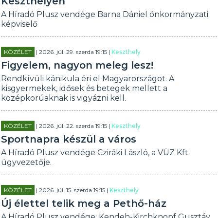
Keszthelyen
A Híradó Plusz vendége Barna Dániel önkormányzati
képviselő
KÖZÉLET
| 2026. júl. 29. szerda 19:15 |
Keszthely
Figyelem, nagyon meleg lesz!
Rendkívüli kánikula éri el Magyarországot. A
kisgyermekek, idősek és betegek mellett a
középkorúaknak is vigyázni kell.
KÖZÉLET
| 2026. júl. 22. szerda 19:15 |
Keszthely
Sportnapra készül a város
A Híradó Plusz vendége Cziráki László, a VÜZ Kft.
ügyvezetője.
KÖZÉLET
| 2026. júl. 15. szerda 19:15 |
Keszthely
Új élettel telik meg a Pethő-ház
A Híradó Plusz vendége: Kendeh-Kirchknopf Gusztáv