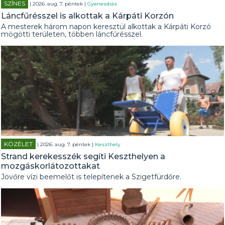
SZÍNES
| 2026. aug. 7. péntek |
Gyenesdiás
Láncfűrésszel is alkottak a Kárpáti Korzón
A mesterek három napon keresztül alkottak a Kárpáti Korzó
mögötti területen, többen láncfűrésszel.
KÖZÉLET
| 2026. aug. 7. péntek |
Keszthely
Strand kerekesszék segíti Keszthelyen a
mozgáskorlátozottakat
Jövőre vízi beemelőt is telepítenek a Szigetfürdőre.