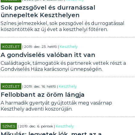
Sok pezsgővel és durranással
ünnepeltek Keszthelyen
Színes jelmezekkel, sok pezsgővel és durrogatással
köszöntötték az új évet a keszthelyi főtéren.
KÖZÉLET
| 2019. dec. 23. hétfő |
Keszthely
A gondviselés valóban itt van
Családtagok, támogatók és partnerek vettek részt a
Gondviselés Háza karácsonyi ünnepségén.
KÖZÉLET
| 2019. dec. 16. hétfő |
Keszthely
Fellobbant az öröm lángja
A harmadik gyertyát gyújtották meg vasárnap
Keszthely adventi koszorúján.
SZÍNES
| 2019. dec. 6. péntek |
Keszthely
Mikulás: legyetek jók, mert az a