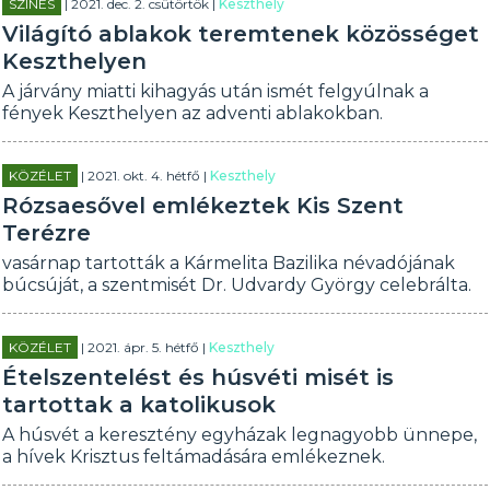
SZÍNES
| 2021. dec. 2. csütörtök |
Keszthely
Világító ablakok teremtenek közösséget
Keszthelyen
A járvány miatti kihagyás után ismét felgyúlnak a
fények Keszthelyen az adventi ablakokban.
KÖZÉLET
| 2021. okt. 4. hétfő |
Keszthely
Rózsaesővel emlékeztek Kis Szent
Terézre
vasárnap tartották a Kármelita Bazilika névadójának
búcsúját, a szentmisét Dr. Udvardy György celebrálta.
KÖZÉLET
| 2021. ápr. 5. hétfő |
Keszthely
Ételszentelést és húsvéti misét is
tartottak a katolikusok
A húsvét a keresztény egyházak legnagyobb ünnepe,
a hívek Krisztus feltámadására emlékeznek.