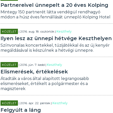
Partnereivel ünnepelt a 20 éves Kolping
Mintegy 150 partnerét látta vendégül rendhagyó
módon a húsz éves fennállását ünneplő Kolping Hotel
KÖZÉLET
| 2016. aug. 18. csütörtök |
Keszthely
Ilyen lesz az ünnepi hétvége Keszthelyen
Színvonalas koncertekkel, tűzijátékkal és az új kenyér
megáldásával is készülnek a hétvégi ünnepre.
KÖZÉLET
| 2016. jún. 7. kedd |
Keszthely
Elismerések, értékelések
Átadták a város által alapított legrangosabb
elismeréseket, értékelt a polgármester és a
magiszterek
KÖZÉLET
| 2016. ápr. 22. péntek |
Keszthely
Felgyúlt a láng