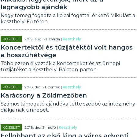
legnagyobb ajándék
Nagy tömeg fogadta a lipicai fogattal érkező Mikulást a
keszthelyi Fő téren.
KÖZÉLET
| 2019. aug. 21. szerda |
Keszthely
Koncertektől és tűzijátéktól volt hangos
a hosszúhétvége
Több ezren élvezték a koncerteket és az ünnepi
tűzijátékot a Keszthelyi Balaton-parton.
KÖZÉLET
| 2018. dec. 21. péntek |
Keszthely
Karácsony a Zöldmezőben
Számos támogató ajándéka tette szebbé az intézmény
diákjainak ünnepét.
KÖZÉLET
| 2018. dec. 3. hétfő |
Keszthely
Fellobbant az első láng a város adventi