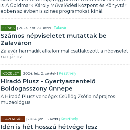
is. A Goldmark Károly Művelődési Központ és Könyvtár
ebben az évben is színes programokat kínál.
SZÍNES
| 2024. ápr. 23. kedd |
Zalavár
Számos népviseletet mutattak be
Zalaváron
Zalavár harmadik alkalommal csatlakozott a népviselet
napjához.
KÖZÉLET
| 2024. feb. 2. péntek |
Keszthely
Híradó Plusz - Gyertyaszentelő
Boldogasszony ünnepe
A Híradó Plusz vendége: Csüllög Zsófia néprajzos-
muzeológus
GAZDASÁG
| 2024. jan. 16. kedd |
Keszthely
Idén is hét hosszú hétvége lesz