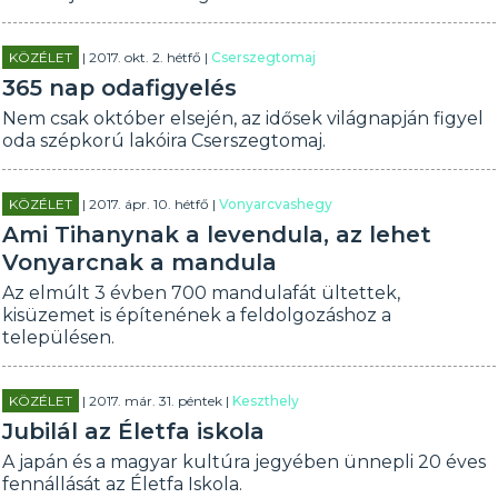
KÖZÉLET
| 2017. okt. 2. hétfő |
Cserszegtomaj
365 nap odafigyelés
Nem csak október elsején, az idősek világnapján figyel
oda szépkorú lakóira Cserszegtomaj.
KÖZÉLET
| 2017. ápr. 10. hétfő |
Vonyarcvashegy
Ami Tihanynak a levendula, az lehet
Vonyarcnak a mandula
Az elmúlt 3 évben 700 mandulafát ültettek,
kisüzemet is építenének a feldolgozáshoz a
településen.
KÖZÉLET
| 2017. már. 31. péntek |
Keszthely
Jubilál az Életfa iskola
A japán és a magyar kultúra jegyében ünnepli 20 éves
fennállását az Életfa Iskola.