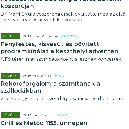
koszorúján
Dr. Márfi Gyula veszprémi érsek gyújtotta meg az első
gyertyát a város adventi koszorúján.
KÖZÉLET
| 2018. nov. 30. péntek |
Keszthely
Fényfestés, kisvasút és bővített
programkínálat a keszthelyi adventen
A Fő téren már szombatonként is lesznek koncertek.
KÖZÉLET
| 2018. nov. 6. kedd |
Hévíz
Rekordforgalomra számítanak a
szállodákban
2-3 éve egyre több a vendég a karácsonyi időszakban.
KÖZÉLET
| 2018. jún. 19. kedd |
Zalavár
Cirill és Metód 1155. ünnepén