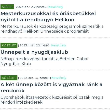
SZÍNES
| 2023. ápr. 28. péntek |
Keszthely
Mesterkurzusokkal és óriásbetűkkel
nyitott a rendhagyó Helikon
Mesterkurzusok és közösségi programok színesítik a
rendhagyó Helikoni Ünnepségek programját
KÖZÉLET
| 2023. már. 20. hétfő |
Keszthely
Ünnepelt a nyugdíjasklub
Nőnapi rendezvényt tartott a Bethlen Gábor
Nyugdíjas Klub.
KÖZÉLET
| 2022. dec. 23. péntek |
Keszthely
A két ünnep között is vigyáznak ránk a
rendőrök
Gyorshajtók, ittas vezetők kiszűrését célozzák meg a
rendőri intézkedések.