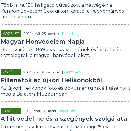
Több mint 150 hallgató búcsúzott a hétvégén a
Pannon Egyetem Georgikon Karától a hagyományos
ünnepségen.
KÖZÉLET
| 2014. máj. 23. péntek |
Keszthely
Magyar Honvédelem Napja
Buda várának 1849-es visszavételének évfordulóján
tisztelegtek a magyar honvédek előtt.
KÖZÉLET
| 2014. ápr. 19. szombat |
Keszthely
Pillanatok az újkori Helikonokból
Az újkori Helikonok fotó és dokumentumkiállítása nyílt
meg a Balatoni Múzeumban.
KÖZÉLET
| 2014. már. 25. kedd |
Keszthely
A hit védelme és a szegények szolgálata
Örömmel és sok munkával telt az eddigi 25 éve a