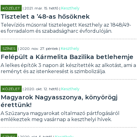
KÖZÉLET
| 2021. már. 15. hétfő |
Keszthely
Tisztelet a ’48-as hősöknek
Televíziós műsorral tisztelegett Keszthely az 1848/49-
es forradalom és szabadságharc évfordulóján.
SZÍNES
| 2020. nov. 27. péntek |
Keszthely
Felépült a Kármelita Bazilika betlehemje
A lelkes építők 3 napon át készítették az alkotást, ami a
reményt és az istenkeresést is szimbolizálja.
KÖZÉLET
| 2020. okt. 12. hétfő |
Keszthely
Magyarok Nagyasszonya, könyörögj
érettünk!
A Szűzanya magyarokat oltalmazó pártfogásáról
emlékeztek meg vasárnap a keszthelyi hívek.
SZÍNES
| 2020. okt. 5. hétfő |
Keszthely