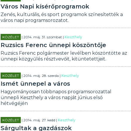
Város Napi kísérőprogramok
Zenés, kulturális, és sport programok színesítették a
város napi programsorozatot.
KÖZÉLET
| 2014. máj. 31. szombat |
Keszthely
Ruzsics Ferenc ünnepi köszöntője
Ruzsics Ferenc polgármester levélben köszöntötte az
ünnepi közgyűlés résztvevőit, kitüntetettjeit.
KÖZÉLET
| 2014. máj. 28. szerda |
Keszthely
Ismét ünnepel a város
Hagyományosan többnapos programsorozattal
ünnepli Keszthely a város napját június első
hétvégéjén
KÖZÉLET
| 2014. máj. 27. kedd |
Keszthely
Sárgultak a gazdászok