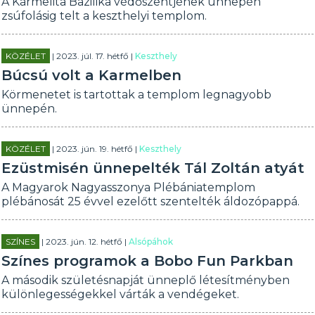
A Kármelita Bazilika védőszentjének ünnepén
zsúfolásig telt a keszthelyi templom.
KÖZÉLET
| 2023. júl. 17. hétfő |
Keszthely
Búcsú volt a Karmelben
Körmenetet is tartottak a templom legnagyobb
ünnepén.
KÖZÉLET
| 2023. jún. 19. hétfő |
Keszthely
Ezüstmisén ünnepelték Tál Zoltán atyát
A Magyarok Nagyasszonya Plébániatemplom
plébánosát 25 évvel ezelőtt szentelték áldozópappá.
SZÍNES
| 2023. jún. 12. hétfő |
Alsópáhok
Színes programok a Bobo Fun Parkban
A második születésnapját ünneplő létesítményben
különlegességekkel várták a vendégeket.