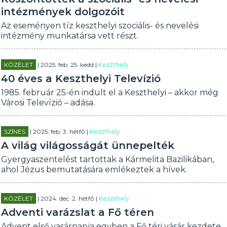
intézmények dolgozóit
Az eseményen tíz keszthelyi szociális- és nevelési
intézmény munkatársa vett részt.
KÖZÉLET
| 2025. feb. 25. kedd |
Keszthely
40 éves a Keszthelyi Televízió
1985. február 25-én indult el a Keszthelyi – akkor még
Városi Televízió – adása.
SZÍNES
| 2025. feb. 3. hétfő |
Keszthely
A világ világosságát ünnepelték
Gyergyaszentelést tartottak a Kármelita Bazilikában,
ahol Jézus bemutatására emlékeztek a hívek.
KÖZÉLET
| 2024. dec. 2. hétfő |
Keszthely
Adventi varázslat a Fő téren
Advent első vasárnapja egyben a Fő téri vásár kezdete