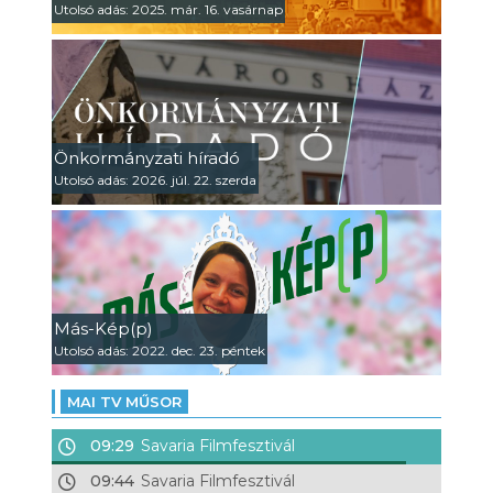
Utolsó adás: 2025. már. 16. vasárnap
Önkormányzati híradó
Utolsó adás: 2026. júl. 22. szerda
Más-Kép(p)
Utolsó adás: 2022. dec. 23. péntek
MAI TV MŰSOR
09:29
Savaria Filmfesztivál
09:44
Savaria Filmfesztivál