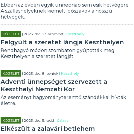
Ebben az évben egyik ünnepnap sem esik hétvégére.
A szálláshelyeknek kiemelt időszakok a hosszú
hétvégék.
KÖZÉLET
| 2023. dec. 23. szombat |
Keszthely
Felgyúlt a szeretet lángja Keszthelyen
Rendhagyó módon szombaton gyújtották meg
Keszthelyen a szeretet lángját.
KÖZÉLET
| 2023. dec. 8. péntek |
Keszthely
Adventi ünnepséget szervezett a
Keszthelyi Nemzeti Kör
Az eseményt hagyományteremtő szándékkal hívták
életre.
KÖZÉLET
| 2023. dec. 5. kedd |
Zalavár
Elkészült a zalavári betlehem