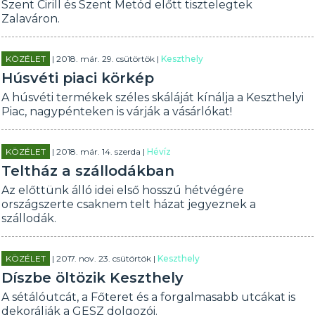
Szent Cirill és Szent Metód előtt tisztelegtek
Zalaváron.
KÖZÉLET
| 2018. már. 29. csütörtök |
Keszthely
Húsvéti piaci körkép
A húsvéti termékek széles skáláját kínálja a Keszthelyi
Piac, nagypénteken is várják a vásárlókat!
KÖZÉLET
| 2018. már. 14. szerda |
Hévíz
Teltház a szállodákban
Az előttünk álló idei első hosszú hétvégére
országszerte csaknem telt házat jegyeznek a
szállodák.
KÖZÉLET
| 2017. nov. 23. csütörtök |
Keszthely
Díszbe öltözik Keszthely
A sétálóutcát, a Főteret és a forgalmasabb utcákat is
dekorálják a GESZ dolgozói.