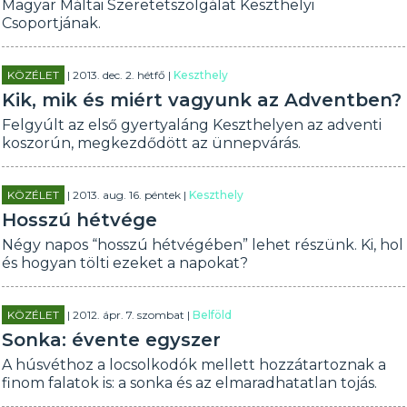
Magyar Máltai Szeretetszolgálat Keszthelyi
Csoportjának.
KÖZÉLET
| 2013. dec. 2. hétfő |
Keszthely
Kik, mik és miért vagyunk az Adventben?
Felgyúlt az első gyertyaláng Keszthelyen az adventi
koszorún, megkezdődött az ünnepvárás.
KÖZÉLET
| 2013. aug. 16. péntek |
Keszthely
Hosszú hétvége
Négy napos “hosszú hétvégében” lehet részünk. Ki, hol
és hogyan tölti ezeket a napokat?
KÖZÉLET
| 2012. ápr. 7. szombat |
Belföld
Sonka: évente egyszer
A húsvéthoz a locsolkodók mellett hozzátartoznak a
finom falatok is: a sonka és az elmaradhatatlan tojás.