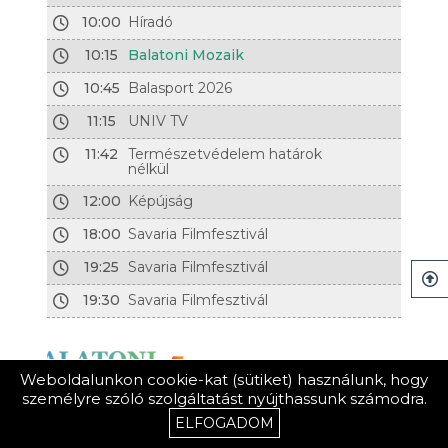
10:00
Híradó
10:15
Balatoni Mozaik
10:45
Balasport 2026
11:15
UNIV TV
11:42
Természetvédelem határok
nélkül
12:00
Képújság
18:00
Savaria Filmfesztivál
19:25
Savaria Filmfesztivál
19:30
Savaria Filmfesztivál
Weboldalunkon cookie-kat (sütiket) használunk, hogy
személyre szóló szolgáltatást nyújthassunk számodra.
ELFOGADOM