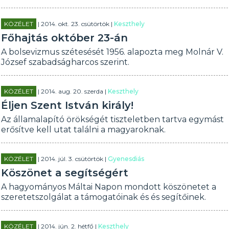
KÖZÉLET
| 2014. okt. 23. csütörtök |
Keszthely
Főhajtás október 23-án
A bolsevizmus szétesését 1956. alapozta meg Molnár V.
József szabadságharcos szerint.
KÖZÉLET
| 2014. aug. 20. szerda |
Keszthely
Éljen Szent István király!
Az államalapító örökségét tiszteletben tartva egymást
erősítve kell utat találni a magyaroknak.
KÖZÉLET
| 2014. júl. 3. csütörtök |
Gyenesdiás
Köszönet a segítségért
A hagyományos Máltai Napon mondott köszönetet a
szeretetszolgálat a támogatóinak és és segítőinek.
KÖZÉLET
| 2014. jún. 2. hétfő |
Keszthely