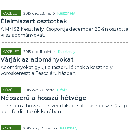
KÖZÉLET
| 2015. dec. 28. hétfő |
Keszthely
Élelmiszert osztottak
A MMSZ Keszthelyi Csoportja december 23-án osztotta
ki az adományokat.
KÖZÉLET
| 2015. dec. 11. péntek |
Keszthely
Várják az adományokat
Adományokat gyűjt a rászorulóknak a keszthelyi
vöröskereszt a Tesco áruházban.
KÖZÉLET
| 2015. okt. 26. hétfő |
Hévíz
Népszerű a hosszú hétvége
Töretlen a hosszú hétvégi kikapcsolódás népszerűsége
a belföldi utazók körében.
KÖZÉLET
| 2015. aug. 21. péntek |
Keszthely