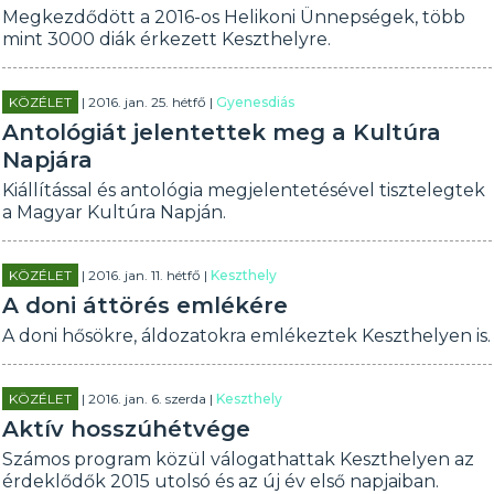
Megkezdődött a 2016-os Helikoni Ünnepségek, több
mint 3000 diák érkezett Keszthelyre.
KÖZÉLET
| 2016. jan. 25. hétfő |
Gyenesdiás
Antológiát jelentettek meg a Kultúra
Napjára
Kiállítással és antológia megjelentetésével tisztelegtek
a Magyar Kultúra Napján.
KÖZÉLET
| 2016. jan. 11. hétfő |
Keszthely
A doni áttörés emlékére
A doni hősökre, áldozatokra emlékeztek Keszthelyen is.
KÖZÉLET
| 2016. jan. 6. szerda |
Keszthely
Aktív hosszúhétvége
Számos program közül válogathattak Keszthelyen az
érdeklődők 2015 utolsó és az új év első napjaiban.