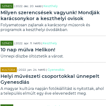
SZÍNES
| 2022. dec. 20. kedd |
Keszthely
Milyen szerencsések vagyunk! Mondják
karácsonykor a keszthelyi ovisok
Folyamatosan zajlanak a karácsonyi műsorok és
programok a keszthelyi óvodákban.
SZÍNES
| 2022. ápr. 11. hétfő |
Keszthely
10 nap múlva Helikon!
Ünnepi díszbe öltöztetik a várost.
KULTÚRA
| 2022. jan. 24. hétfő |
Gyenesdiás
Helyi művészeti csoportokkal ünnepelt
Gyenesdiás
A magyar kultúra napján fotókiállítást is nyitottak, ahol
a település elmúlt egy éve elevenedett meg.