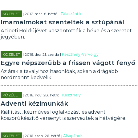
KÖZÉLET
| 2017. már. 6. hétfő |
Zalaszántó
Imamalmokat szenteltek a sztúpánál
A tibeti Holdújévet köszöntötték a béke és a szeretet
jegyében.
KÖZÉLET
| 2016. dec. 21. szerda |
Keszthely-Várvölgy
Egyre népszerűbb a frissen vágott fenyő
Az árak a tavalyihoz hasonlóak, sokan a drágább
nordmannt kedvelik.
KÖZÉLET
| 2016. nov. 28. hétfő |
Keszthely
Adventi kézimunkák
Kiállítást, kézműves foglalkozást és adventi
koszorúkészítő versenyt is szerveztek a hétvégére.
KÖZÉLET
| 2016. szep. 26. hétfő |
Alsópáhok