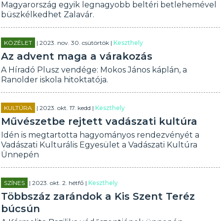
Magyarország egyik legnagyobb beltéri betlehemével
büszkélkedhet Zalavár.
KÖZÉLET
| 2023. nov. 30. csütörtök |
Keszthely
Az advent maga a várakozás
A Híradó Plusz vendége: Mokos János káplán, a
Ranolder iskola hitoktatója.
KULTÚRA
| 2023. okt. 17. kedd |
Keszthely
Művészetbe rejtett vadászati kultúra
Idén is megtartotta hagyományos rendezvényét a
Vadászati Kulturális Egyesület a Vadászati Kultúra
Ünnepén
SZÍNES
| 2023. okt. 2. hétfő |
Keszthely
Többszáz zarándok a Kis Szent Teréz
búcsún