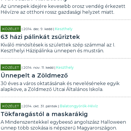
Az ünnepek idejére kevesebb orosz vendég érkezett
Hévízre az otthoni rossz gazdasági helyzet miatt.
KÖZÉLET
| 2014. dec. 9. kedd |
Keszthely
63 házi pálinkát zsűriztek
Kiváló minősítések is születtek szép számmal az I.
Keszthelyi Házipálinka ünnepen és mustrán.
KÖZÉLET
| 2014. nov. 11. kedd |
Keszthely
Ünnepelt a Zöldmező
30 éves a város oktatásának és neveléséneke egyik
alapköve, a Zöldmező Utcai Általános Iskola.
KÖZÉLET
| 2014. okt. 31. péntek |
Balatongyörök-Hévíz
Tökfaragástól a maskarákig
A Mindenszentekkel egybeeső angolszász Halloween
ünnep több szokása is népszerű Magyarországon.