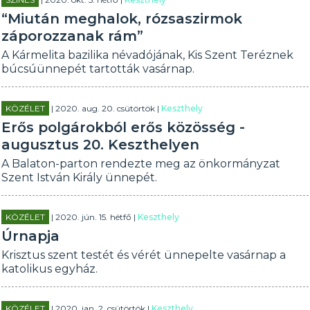
“Miután meghalok, rózsaszirmok
záporozzanak rám”
A Kármelita bazilika névadójának, Kis Szent Teréznek
búcsúünnepét tartották vasárnap.
KÖZÉLET
| 2020. aug. 20. csütörtök |
Keszthely
Erős polgárokból erős közösség -
augusztus 20. Keszthelyen
A Balaton-parton rendezte meg az önkormányzat
Szent István Király ünnepét.
KÖZÉLET
| 2020. jún. 15. hétfő |
Keszthely
Úrnapja
Krisztus szent testét és vérét ünnepelte vasárnap a
katolikus egyház.
KÖZÉLET
| 2020. jan. 2. csütörtök |
Keszthely