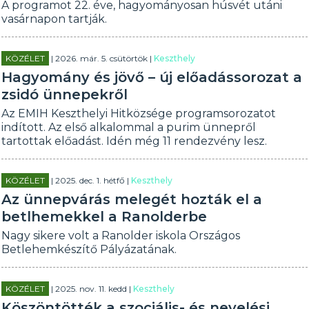
A programot 22. éve, hagyományosan húsvét utáni
vasárnapon tartják.
KÖZÉLET
| 2026. már. 5. csütörtök |
Keszthely
Hagyomány és jövő – új előadássorozat a
zsidó ünnepekről
Az EMIH Keszthelyi Hitközsége programsorozatot
indított. Az első alkalommal a purim ünnepről
tartottak előadást. Idén még 11 rendezvény lesz.
KÖZÉLET
| 2025. dec. 1. hétfő |
Keszthely
Az ünnepvárás melegét hozták el a
betlhemekkel a Ranolderbe
Nagy sikere volt a Ranolder iskola Országos
Betlehemkészítő Pályázatának.
KÖZÉLET
| 2025. nov. 11. kedd |
Keszthely
Köszöntötték a szociális- és nevelési