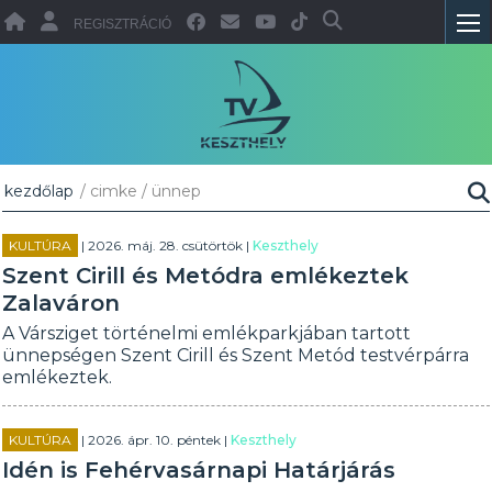
REGISZTRÁCIÓ
kezdőlap
/ cimke / ünnep
KULTÚRA
| 2026. máj. 28. csütörtök |
Keszthely
Szent Cirill és Metódra emlékeztek
Zalaváron
A Vársziget történelmi emlékparkjában tartott
ünnepségen Szent Cirill és Szent Metód testvérpárra
emlékeztek.
KULTÚRA
| 2026. ápr. 10. péntek |
Keszthely
Idén is Fehérvasárnapi Határjárás