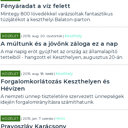
Fényáradat a víz felett
Mintegy 800 lövedékkel varázsoltak fantasztikus
tűzijátékot a keszthelyi Balaton-parton.
KÖZÉLET
| 2015. aug. 20. csütörtök |
Keszthely
A múltunk és a jövőnk záloga ez a nap
A mai napig erőt gyűjthet az ország az államalapító
tetteiből - hangzott el Keszthelyen, augusztus 20-án.
KÖZÉLET
| 2015. aug. 18. kedd |
Keszthely
Forgalomkorlátozás Keszthelyen és
Hévízen
A nemzeti ünnep tiszteletére szervezett ünnepségek
idején forgalomirányításra számíthatunk.
KÖZÉLET
| 2015. jan. 7. szerda |
Hévíz
Pravoszláv Karácsony