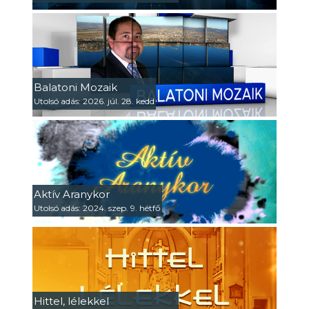
Balatoni Mozaik
Utolsó adás: 2026. júl. 28. kedd
Aktív Aranykor
Utolsó adás: 2024. szep. 9. hétfő
Hittel, lélekkel