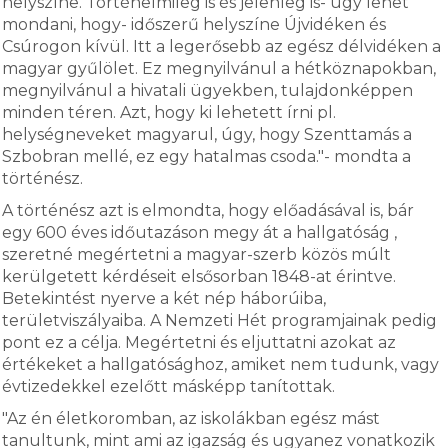
helyszíne. Történelmileg is és jelenleg is- úgy lehet
mondani, hogy- időszerű helyszíne Újvidéken és
Csúrogon kívül. Itt a legerősebb az egész délvidéken a
magyar gyűlölet. Ez megnyilvánul a hétköznapokban,
megnyilvánul a hivatali ügyekben, tulajdonképpen
minden téren. Azt, hogy ki lehetett írni pl.
helységneveket magyarul, úgy, hogy Szenttamás a
Szbobran mellé, ez egy hatalmas csoda."- mondta a
történész.
A történész azt is elmondta, hogy előadásával is, bár
egy 600 éves időutazáson megy át a hallgatóság ,
szeretné megértetni a magyar-szerb közös múlt
kerülgetett kérdéseit elsősorban 1848-at érintve.
Betekintést nyerve a két nép háborúiba,
területviszályaiba. A Nemzeti Hét programjainak pedig
pont ez a célja. Megértetni és eljuttatni azokat az
értékeket a hallgatósághoz, amiket nem tudunk, vagy
évtizedekkel ezelőtt másképp tanítottak.
"Az én életkoromban, az iskolákban egész mást
tanultunk, mint ami az igazság és ugyanez vonatkozik