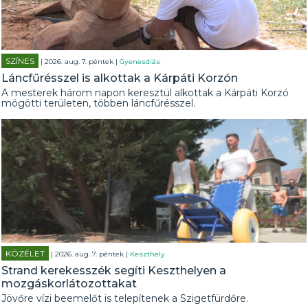
SZÍNES
| 2026. aug. 7. péntek |
Gyenesdiás
Láncfűrésszel is alkottak a Kárpáti Korzón
A mesterek három napon keresztül alkottak a Kárpáti Korzó
mögötti területen, többen láncfűrésszel.
KÖZÉLET
| 2026. aug. 7. péntek |
Keszthely
Strand kerekesszék segíti Keszthelyen a
mozgáskorlátozottakat
Jövőre vízi beemelőt is telepítenek a Szigetfürdőre.