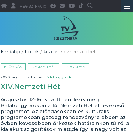
REGISZTRÁCIÓ
kezdőlap
/
híreink
/
közélet
/ xiv.nemzeti hét
ELŐADÁS
NEMZETI HÉT
PROGRAM
2020. aug. 13. csütörtök
|
Balatongyörök
XIV.Nemzeti Hét
Augusztus 12-16. között rendezik meg
Balatongyörökön a 14. Nemzeti Hét elnevezésű
programot. Az előadásokban és kulturális
programokban gazdag rendezvényre ebben az
évben kevesebben érkeztek határainkon túlról a
kialakult szigorítások miatt,de így is nagy volt az