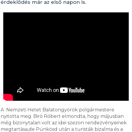
érdeklődés már az első napon is.
A Nemzeti Hetet Balatongyörök polgármestere
nyitotta meg. Biró Róbert elmondta, hogy májusban
még bizonytalan volt az idei szezon rendezvényeinek
megtartása,de Pünkösd után a turisták bizalma és a