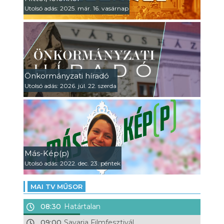
Utolsó adás: 2025. már. 16. vasárnap
Önkormányzati híradó
Utolsó adás: 2026. júl. 22. szerda
Más-Kép(p)
Utolsó adás: 2022. dec. 23. péntek
MAI TV MŰSOR
08:30
Határtalan
09:00
Savaria Filmfesztivál