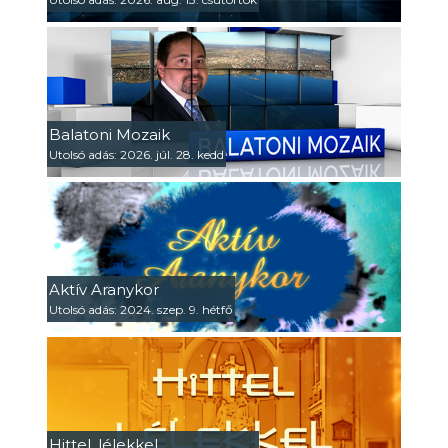
Balatoni Mozaik
Utolsó adás: 2026. júl. 28. kedd
Aktív Aranykor
Utolsó adás: 2024. szep. 9. hétfő
Hittel, lélekkel