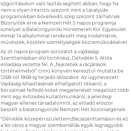
szigorításokon való lazítás segített abban, hogy ha
nem is olyan intenzív szezont mint a tavalyi,de
programokban bővelkedő, szép szezont zárhatnak.
Bizonyíték erre a Nemzeti Hét 5 napos programja
is,melyet a Balatongyöröki Honismereti Kör Egyesület
immár 14.alkalommal rendezett meg irodalmárok,
művészek, közéleti személyiségek közreműködésével.
Az öt napos program sorozatot a vajdasági
Szenttamásban élő történész, Délvidéki S. Attila
előadása vezette fel. A „fejezetek a rácjárások
történelméből" című könyvén keresztül mutatta be
1268-tól 1868-ig terjedő időszakot. Az úgynevezett
Vajdaság kihasításának elhallgatott titkairól, a
borzalmait felfedő kötet megjelenését megelőző több
mint egy évtizedes kutatómunkáról, a jelenlegi
magyar ellenes társadalomról, az előadó először
beszélt a balatongyöröki Nemzeti Hét közönségének.
"Délvidék közepén születtem,Bácsszenttamáson és ez
a kis város a magyar szembenállás egyik legnagyobb