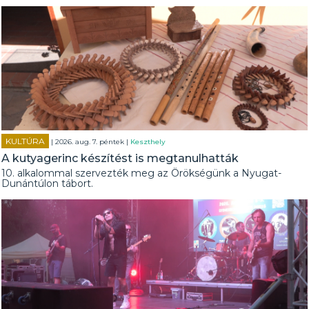
KULTÚRA
| 2026. aug. 7. péntek |
Keszthely
A kutyagerinc készítést is megtanulhatták
10. alkalommal szervezték meg az Örökségünk a Nyugat-
Dunántúlon tábort.