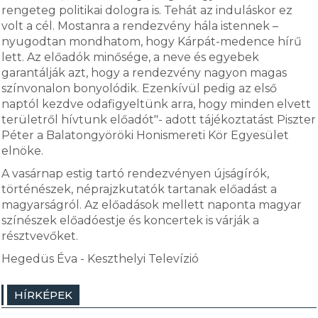
rengeteg politikai dologra is. Tehát az induláskor ez
volt a cél. Mostanra a rendezvény hála istennek –
nyugodtan mondhatom, hogy Kárpát-medence hírű
lett. Az előadók minősége, a neve és egyebek
garantálják azt, hogy a rendezvény nagyon magas
színvonalon bonyolódik. Ezenkívül pedig az első
naptól kezdve odafigyeltünk arra, hogy minden elvett
területről hívtunk előadót"- adott tájékoztatást Piszter
Péter a Balatongyöröki Honismereti Kör Egyesület
elnöke.
A vasárnap estig tartó rendezvényen újságírók,
történészek, néprajzkutatók tartanak előadást a
magyarságról. Az előadások mellett naponta magyar
színészek előadóestje és koncertek is várják a
résztvevőket.
Hegedüs Éva - Keszthelyi Televízió
HÍRKÉPEK