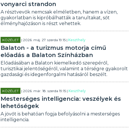
vonyarci strandon
A résztvevők nemcsak elméletben, hanem a vízen,
gyakorlatban is kipróbálhatták a tanultakat, sőt
élményhajózáson is részt vehettek.
KÖZÉLET
| 2026. máj. 27. szerda 19:15 |
Keszthely
Balaton - a turizmus motorja című
előadás a Balaton Színházban
Előadásában a Balaton kiemelkedő szerepéről,
turisztikai jelentőségéről, valamint a térségre gyakorolt
gazdasági és idegenforgalmi hatásáról beszélt.
KÖZÉLET
| 2026. már. 18. szerda 19:15 |
Keszthely
Mesterséges intelligencia: veszélyek és
lehetőségek
A jövőt is behatóan fogja befolyásolni a mesterséges
intelligencia.