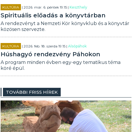
KULTÚRA
| 2026. már. 6. péntek 19:15 |
Keszthely
Spirituális előadás a könyvtárban
A rendezvényt a Nemzeti Kör könyvklub és a könyvtár
közösen szervezte.
KULTÚRA
| 2026. feb. 18. szerda 19:15 |
Alsópáhok
Húshagyó rendezvény Páhokon
A program minden évben egy-egy tematikus téma
köré épül.
TOVÁBBI FRISS HÍREK