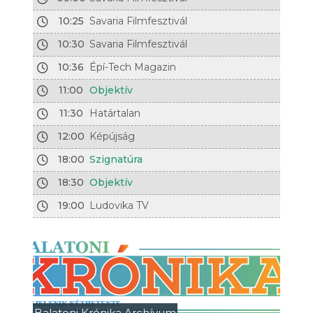
10:25
Savaria Filmfesztivál
10:30
Savaria Filmfesztivál
10:36
Épí-Tech Magazin
11:00
Objektív
11:30
Határtalan
12:00
Képújság
18:00
Szignatúra
18:30
Objektív
19:00
Ludovika TV
Balatoni Krónika Archívum