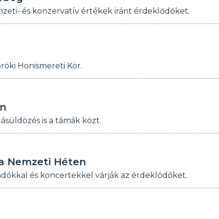
zeti- és konzervatív értékek iránt érdeklődőket.
röki Honismereti Kör.
ön
ásüldözés is a támák közt.
 a Nemzeti Héten
őadókkal és koncertekkel várják az érdeklődőket.