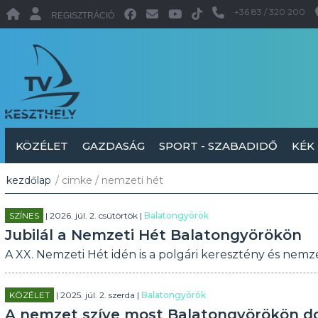
+36 83 / 320 200
REGISZTRÁCIÓ
KÖZÉLET
GAZDASÁG
SPORT - SZABADIDŐ
KÉK
kezdőlap
/ cimke / nemzeti hét
SZÍNES
| 2026. júl. 2. csütörtök |
Balatongyörök
Jubilál a Nemzeti Hét Balatongyörökön
A XX. Nemzeti Hét idén is a polgári keresztény és nemze
KÖZÉLET
| 2025. júl. 2. szerda |
Balatongyörök
A nemzet szíve most Balatongyörökön d