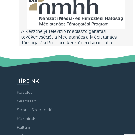
A Keszthelyi Televízió médiaszolgáltatási
tevékenységét a Médiatanács a Médiatanács
Támogatási Program keretében támogatja.
HÍREINK
Közélet
Gazdaság
Sport - Szabadidő
Kék hírek
Kultúra