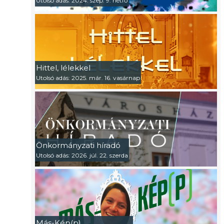
Utolsó adás: 2024. szep. 9. hétfő
Hittel, lélekkel
Utolsó adás: 2025. már. 16. vasárnap
Önkormányzati híradó
Utolsó adás: 2026. júl. 22. szerda
Más-Kép(p)