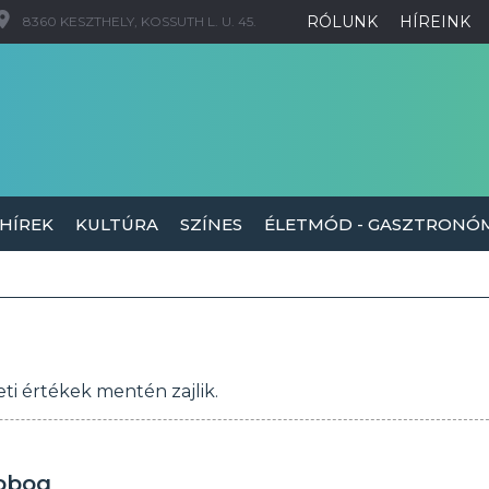
RÓLUNK
HÍREINK
8360 KESZTHELY, KOSSUTH L. U. 45.
 HÍREK
KULTÚRA
SZÍNES
ÉLETMÓD - GASZTRONÓ
ti értékek mentén zajlik.
obog