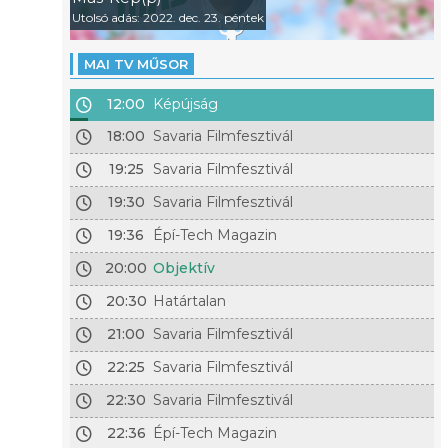
Utolsó adás: 2022. dec. 23. péntek
MAI TV MŰSOR
12:00
Képújság
18:00
Savaria Filmfesztivál
19:25
Savaria Filmfesztivál
19:30
Savaria Filmfesztivál
19:36
Épí-Tech Magazin
20:00
Objektív
20:30
Határtalan
21:00
Savaria Filmfesztivál
22:25
Savaria Filmfesztivál
22:30
Savaria Filmfesztivál
22:36
Épí-Tech Magazin