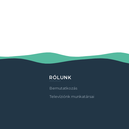
RÓLUNK
Bemutatkozás
Televíziónk munkatársai