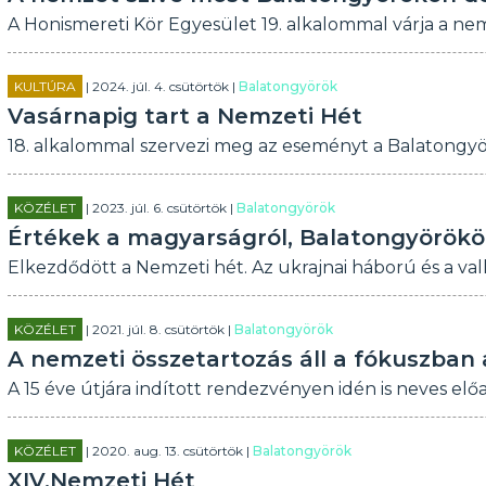
A Honismereti Kör Egyesület 19. alkalommal várja a nem
KULTÚRA
| 2024. júl. 4. csütörtök |
Balatongyörök
Vasárnapig tart a Nemzeti Hét
18. alkalommal szervezi meg az eseményt a Balatongyö
KÖZÉLET
| 2023. júl. 6. csütörtök |
Balatongyörök
Értékek a magyarságról, Balatongyörök
Elkezdődött a Nemzeti hét. Az ukrajnai háború és a vall
KÖZÉLET
| 2021. júl. 8. csütörtök |
Balatongyörök
A nemzeti összetartozás áll a fókuszban
A 15 éve útjára indított rendezvényen idén is neves el
KÖZÉLET
| 2020. aug. 13. csütörtök |
Balatongyörök
XIV.Nemzeti Hét