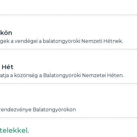
ökön
ségek a vendégei a balatongyöröki Nemzeti Hétnek.
 Hét
lhatja a közönség a Balatongyöröki Nemzetei Héten.
rsrendezvénye Balatongyörökön
telekkel.