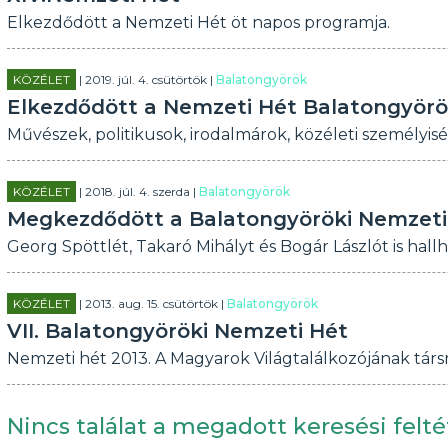
Elkezdődött a Nemzeti Hét öt napos programja.
KÖZÉLET
| 2019. júl. 4. csütörtök |
Balatongyörök
Elkezdődött a Nemzeti Hét Balatongyör
Művészek, politikusok, irodalmárok, közéleti személyi
KÖZÉLET
| 2018. júl. 4. szerda |
Balatongyörök
Megkezdődött a Balatongyöröki Nemzeti
Georg Spöttlét, Takaró Mihályt és Bogár Lászlót is hal
KÖZÉLET
| 2013. aug. 15. csütörtök |
Balatongyörök
VII. Balatongyöröki Nemzeti Hét
Nemzeti hét 2013. A Magyarok Világtalálkozójának tá
Nincs találat a megadott keresési felté