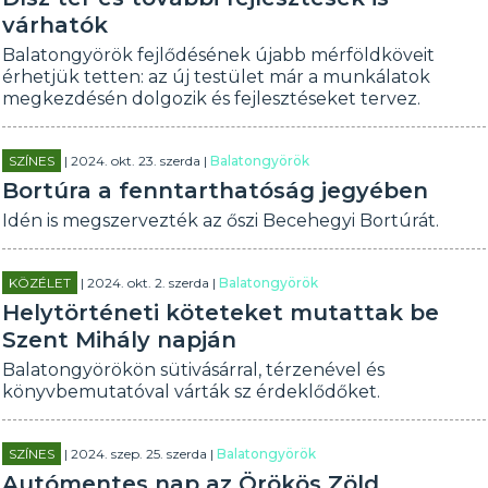
várhatók
Balatongyörök fejlődésének újabb mérföldköveit
érhetjük tetten: az új testület már a munkálatok
megkezdésén dolgozik és fejlesztéseket tervez.
SZÍNES
| 2024. okt. 23. szerda |
Balatongyörök
Bortúra a fenntarthatóság jegyében
Idén is megszervezték az őszi Becehegyi Bortúrát.
KÖZÉLET
| 2024. okt. 2. szerda |
Balatongyörök
Helytörténeti köteteket mutattak be
Szent Mihály napján
Balatongyörökön sütivásárral, térzenével és
könyvbemutatóval várták sz érdeklődőket.
SZÍNES
| 2024. szep. 25. szerda |
Balatongyörök
Autómentes nap az Örökös Zöld