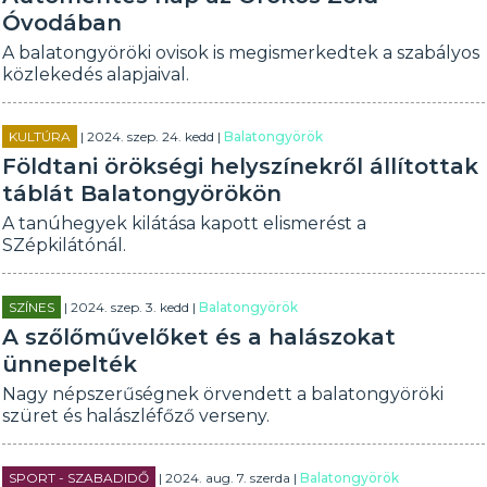
Óvodában
A balatongyöröki ovisok is megismerkedtek a szabályos
közlekedés alapjaival.
KULTÚRA
| 2024. szep. 24. kedd |
Balatongyörök
Földtani örökségi helyszínekről állítottak
táblát Balatongyörökön
A tanúhegyek kilátása kapott elismerést a
SZépkilátónál.
SZÍNES
| 2024. szep. 3. kedd |
Balatongyörök
A szőlőművelőket és a halászokat
ünnepelték
Nagy népszerűségnek örvendett a balatongyöröki
szüret és halászléfőző verseny.
SPORT - SZABADIDŐ
| 2024. aug. 7. szerda |
Balatongyörök