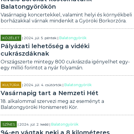
Balatongyörökön
Vasárnapig koncertekkel, valamint helyi és környékbeli
borházakkal várnak mindenkit a Györöki Borkorzóra.
KÖZÉLET
| 2024. júl. 5. péntek |
Balatongyörök
Pályázati lehetőség a vidéki
cukrászdáknak
Országszerte mintegy 800 cukrászda igényelhet egy-
egy millió forintot a nyár folyamán.
KULTÚRA
| 2024. júl. 4. csütörtök |
Balatongyörök
Vasárnapig tart a Nemzeti Hét
18. alkalommal szervezi meg az eseményt a
Balatongyöröki Honismereti Kör.
SZÍNES
| 2024. júl. 2. kedd |
Balatongyörök
94-en vágtak neki a 8 kilométeres