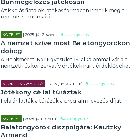
Bűnmegelőzés játékosan
Az iskolás fiatalok játékos formában ismerik meg a
rendőrség munkáját
KÖZÉLET
| 2025. júl. 2. szerda |
Balatongyörök
A nemzet szíve most Balatongyörökön
dobog
A Honismereti Kör Egyesület 19. alkalommal várja a
nemzeti- és konzervatív értékek iránt érdeklődőket.
SPORT - SZABADIDŐ
| 2025. jún. 30. hétfő |
Balatongyörök
Jótékony céllal túráztak
Felajánlották a túrázók a program nevezési díját.
KÖZÉLET
| 2025. jún. 9. hétfő |
Balatongyörök
Balatongyörök díszpolgára: Kautzky
Armand