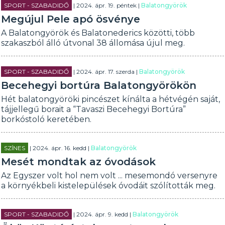
SPORT - SZABADIDŐ
| 2024. ápr. 19. péntek |
Balatongyörök
Megújul Pele apó ösvénye
A Balatongyörök és Balatonederics közötti, több
szakaszból álló útvonal 38 állomása újul meg.
SPORT - SZABADIDŐ
| 2024. ápr. 17. szerda |
Balatongyörök
Becehegyi bortúra Balatongyörökön
Hét balatongyöröki pincészet kínálta a hétvégén saját,
tájjellegű borait a “Tavaszi Becehegyi Bortúra”
borkóstoló keretében.
SZÍNES
| 2024. ápr. 16. kedd |
Balatongyörök
Mesét mondtak az óvodások
Az Egyszer volt hol nem volt ... mesemondó versenyre
a környékbeli kistelepülések óvodáit szólították meg.
SPORT - SZABADIDŐ
| 2024. ápr. 9. kedd |
Balatongyörök