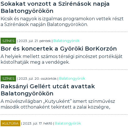
Sokakat vonzott a Szirénások napja
Balatongyörökön
Kicsik és nagyok is izgalmas programokon vettek részt
a Szirénások napján Balatongyörökön.
SZÍNES
| 2023. júl. 21. péntek |
Balatongyörök
Bor és koncertek a Györöki BorKorzón
A helyiek mellett számos térségi pincészet portékáját
kóstolhatják meg a vendégek.
SZÍNES
| 2023. júl. 20. csütörtök |
Balatongyörök
Raksányi Gellért utcát avattak
Balatongyörökön
A művészvilágban „Kutyuként” ismert színművész
második otthonaként tekintett a zalai községre,.
KULTÚRA
| 2023. júl. 17. hétfő |
Balatongyörök