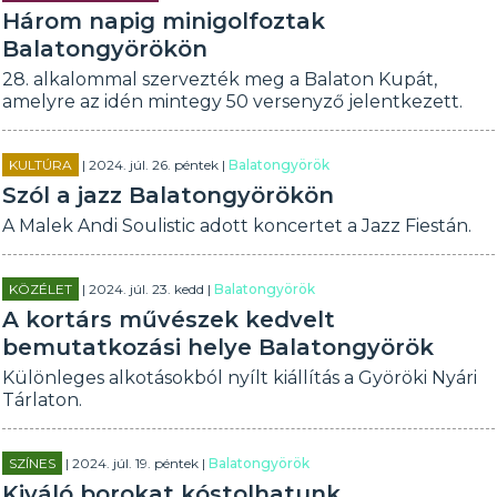
Három napig minigolfoztak
Balatongyörökön
28. alkalommal szervezték meg a Balaton Kupát,
amelyre az idén mintegy 50 versenyző jelentkezett.
KULTÚRA
| 2024. júl. 26. péntek |
Balatongyörök
Szól a jazz Balatongyörökön
A Malek Andi Soulistic adott koncertet a Jazz Fiestán.
KÖZÉLET
| 2024. júl. 23. kedd |
Balatongyörök
A kortárs művészek kedvelt
bemutatkozási helye Balatongyörök
Különleges alkotásokból nyílt kiállítás a Györöki Nyári
Tárlaton.
SZÍNES
| 2024. júl. 19. péntek |
Balatongyörök
Kiváló borokat kóstolhatunk