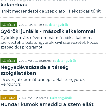
kalandnak
Ismét megrendezték a Szépkilátó Tájékozódási túrát.
KÖZÉLET
| 2024. jún. 18. kedd |
Balatongyörök
Györöki juniális - második alkalommal
Györöki juniális néven immár második alkalommal
szerveztek a balatongyöröki civil szervezetek közös
szabadidős programot.
KÖZÉLET
| 2024. máj. 23. csütörtök |
Balatongyörök
Negyedévszázada a térség
szolgálatában
25 éves jubileumát ünnepli a Balatongyöröki
Rendőrőrs.
KULTÚRA
| 2024. máj. 22. szerda |
Balatongyörök
Hungarikumok ameddig a szem ellát