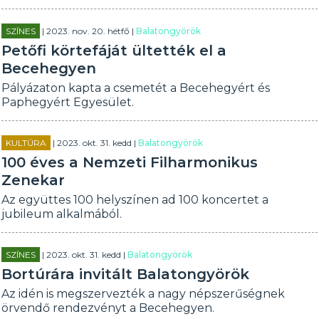
SZÍNES
| 2023. nov. 20. hétfő |
Balatongyörök
Petőfi körtefáját ültették el a
Becehegyen
Pályázaton kapta a csemetét a Becehegyért és
Paphegyért Egyesület.
KULTÚRA
| 2023. okt. 31. kedd |
Balatongyörök
100 éves a Nemzeti Filharmonikus
Zenekar
Az együttes 100 helyszínen ad 100 koncertet a
jubileum alkalmából.
SZÍNES
| 2023. okt. 31. kedd |
Balatongyörök
Bortúrára invitált Balatongyörök
Az idén is megszervezték a nagy népszerűségnek
örvendő rendezvényt a Becehegyen.