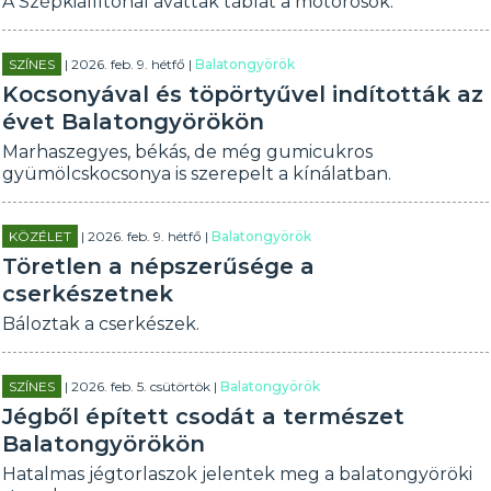
A Szépkiállítónál avattak táblát a motorosok.
SZÍNES
| 2026. feb. 9. hétfő |
Balatongyörök
Kocsonyával és töpörtyűvel indították az
évet Balatongyörökön
Marhaszegyes, békás, de még gumicukros
gyümölcskocsonya is szerepelt a kínálatban.
KÖZÉLET
| 2026. feb. 9. hétfő |
Balatongyörök
Töretlen a népszerűsége a
cserkészetnek
Báloztak a cserkészek.
SZÍNES
| 2026. feb. 5. csütörtök |
Balatongyörök
Jégből épített csodát a természet
Balatongyörökön
Hatalmas jégtorlaszok jelentek meg a balatongyöröki