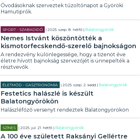
Óvodásoknak szerveztek tűzoltónapot a Györöki
Hamutiprók.
SPORT - SZABADIDŐ
| 2025. szep. 8. hétfő |
Balatongyörök
Nemes Istvánt köszöntötték a
kismotorfecskendő-szerelő bajnokságon
A rendezvény különlegessége, hogy a tizenöt éve
életre hívott bajnokság szervezőjét is ünnepelték a
résztvevők.
ÉLETMÓD - GASZTRONÓMIA
| 2025. szep. 2. kedd |
Balatongyörök
Festetics halászlé is készült
Balatongyörökön
Halászléfőző versenyt rendeztek Balatongyörökön
SZÍNES
| 2025. júl. 21. hétfő |
Balatongyörök
A 100 éve született Raksányi Gellértre