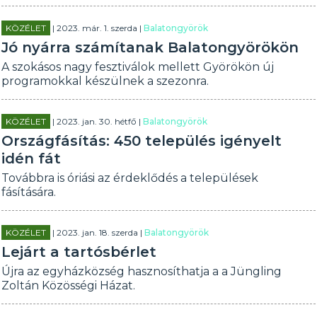
KÖZÉLET
| 2023. már. 1. szerda |
Balatongyörök
Jó nyárra számítanak Balatongyörökön
A szokásos nagy fesztiválok mellett Györökön új
programokkal készülnek a szezonra.
KÖZÉLET
| 2023. jan. 30. hétfő |
Balatongyörök
Országfásítás: 450 település igényelt
idén fát
Továbbra is óriási az érdeklődés a települések
fásítására.
KÖZÉLET
| 2023. jan. 18. szerda |
Balatongyörök
Lejárt a tartósbérlet
Újra az egyházközség hasznosíthatja a a Jüngling
Zoltán Közösségi Házat.