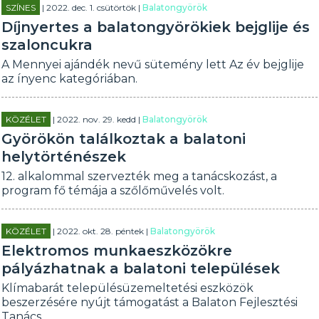
SZÍNES
| 2022. dec. 1. csütörtök |
Balatongyörök
Díjnyertes a balatongyörökiek bejglije és
szaloncukra
A Mennyei ajándék nevű sütemény lett Az év bejglije
az ínyenc kategóriában.
KÖZÉLET
| 2022. nov. 29. kedd |
Balatongyörök
Györökön találkoztak a balatoni
helytörténészek
12. alkalommal szervezték meg a tanácskozást, a
program fő témája a szőlőművelés volt.
KÖZÉLET
| 2022. okt. 28. péntek |
Balatongyörök
Elektromos munkaeszközökre
pályázhatnak a balatoni települések
Klímabarát településüzemeltetési eszközök
beszerzésére nyújt támogatást a Balaton Fejlesztési
Tanács.