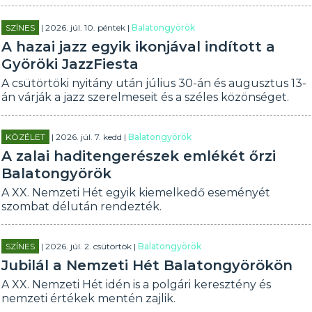
SZÍNES
| 2026. júl. 10. péntek |
Balatongyörök
A hazai jazz egyik ikonjával indított a
Györöki JazzFiesta
A csütörtöki nyitány után július 30-án és augusztus 13-
án várják a jazz szerelmeseit és a széles közönséget.
KÖZÉLET
| 2026. júl. 7. kedd |
Balatongyörök
A zalai haditengerészek emlékét őrzi
Balatongyörök
A XX. Nemzeti Hét egyik kiemelkedő eseményét
szombat délután rendezték.
SZÍNES
| 2026. júl. 2. csütörtök |
Balatongyörök
Jubilál a Nemzeti Hét Balatongyörökön
A XX. Nemzeti Hét idén is a polgári keresztény és
nemzeti értékek mentén zajlik.