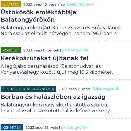
KULTÚRA
| 2023. szep. 10. vasárnap |
Balatongyörök
Üstökösök emléktáblája
Balatongyörökön
Balatongyörökön járt Koncz Zsuzsa és Bródy János.
Nem csak az elmúlt hétvégén, hanem 1963-ban is.
KÖZÉLET
| 2023. szep. 8. péntek |
Balatongyörök
Kerékpárutakat újítanak fel
A legújabb beruházásból Balatonudvari és
Vonyarcvashegy között újul meg 10,5 kilométer.
ÉLETMÓD - GASZTRONÓMIA
| 2023. szep. 5. kedd |
Balatongyörök
Borban és halászlében az igazság
Balatongyörökön nagy sikert aratott a szüreti
felvonulással összekötött halászléfőző verseny
KÉK HÍREK
| 2023. aug. 29. kedd |
Balatongyörök