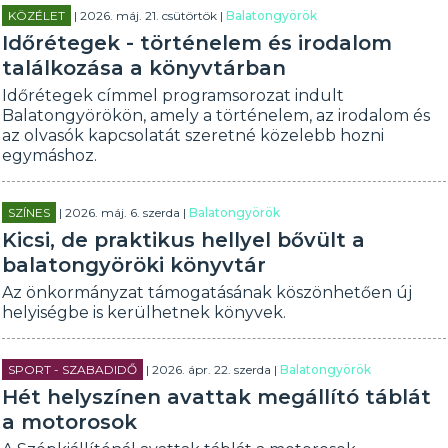
KÖZÉLET
| 2026. máj. 21. csütörtök |
Balatongyörök
Időrétegek - történelem és irodalom
találkozása a könyvtárban
Időrétegek címmel programsorozat indult
Balatongyörökön, amely a történelem, az irodalom és
az olvasók kapcsolatát szeretné közelebb hozni
egymáshoz.
SZÍNES
| 2026. máj. 6. szerda |
Balatongyörök
Kicsi, de praktikus hellyel bővült a
balatongyöröki könyvtár
Az önkormányzat támogatásának köszönhetően új
helyiségbe is kerülhetnek könyvek.
SPORT - SZABADIDŐ
| 2026. ápr. 22. szerda |
Balatongyörök
Hét helyszínen avattak megállító táblát
a motorosok