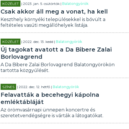
KÖZÉLET
| 2023. jan. 5. csütörtök |
Balatongyörök
Csak akkor áll meg a vonat, ha kell
Keszthely környéki településekkel is bővült a
feltételes vasúti megállóhelyek listája.
KÖZÉLET
| 2022. dec. 13. kedd |
Balatongyörök
Új tagokat avatott a Da Bibere Zalai
Borlovagrend
A Da Bibere Zalai Borlovagrend Balatongyörökön
tartotta közgyűlését.
SZÍNES
| 2022. dec. 12. hétfő |
Balatongyörök
Felavatták a becehegyi kápolna
emléktábláját
Az örömvasárnapi ünnepen koncertre és
szeretetvendégségre is várták a látogatókat.