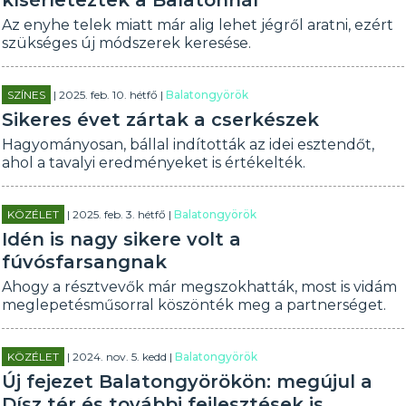
kísérleteztek a Balatonnál
Az enyhe telek miatt már alig lehet jégről aratni, ezért
szükséges új módszerek keresése.
SZÍNES
| 2025. feb. 10. hétfő |
Balatongyörök
Sikeres évet zártak a cserkészek
Hagyományosan, bállal indították az idei esztendőt,
ahol a tavalyi eredményeket is értékelték.
KÖZÉLET
| 2025. feb. 3. hétfő |
Balatongyörök
Idén is nagy sikere volt a
fúvósfarsangnak
Ahogy a résztvevők már megszokhatták, most is vidám
meglepetésműsorral köszönték meg a partnerséget.
KÖZÉLET
| 2024. nov. 5. kedd |
Balatongyörök
Új fejezet Balatongyörökön: megújul a
Dísz tér és további fejlesztések is