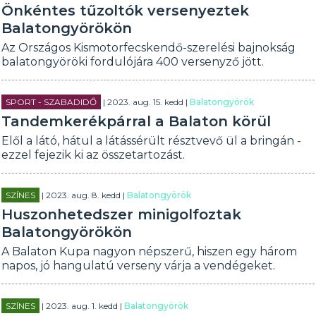
Önkéntes tűzoltók versenyeztek
Balatongyörökön
Az Országos Kismotorfecskendő-szerelési bajnokság
balatongyöröki fordulójára 400 versenyző jött.
SPORT - SZABADIDŐ
| 2023. aug. 15. kedd |
Balatongyörök
Tandemkerékpárral a Balaton körül
Elől a látó, hátul a látássérült résztvevő ül a bringán -
ezzel fejezik ki az összetartozást.
SZÍNES
| 2023. aug. 8. kedd |
Balatongyörök
Huszonhetedszer minigolfoztak
Balatongyörökön
A Balaton Kupa nagyon népszerű, hiszen egy három
napos, jó hangulatú verseny várja a vendégeket.
SZÍNES
| 2023. aug. 1. kedd |
Balatongyörök