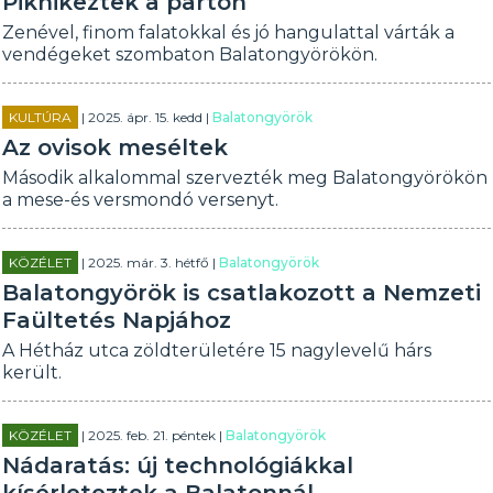
Piknikeztek a parton
Zenével, finom falatokkal és jó hangulattal várták a
vendégeket szombaton Balatongyörökön.
KULTÚRA
| 2025. ápr. 15. kedd |
Balatongyörök
Az ovisok meséltek
Második alkalommal szervezték meg Balatongyörökön
a mese-és versmondó versenyt.
KÖZÉLET
| 2025. már. 3. hétfő |
Balatongyörök
Balatongyörök is csatlakozott a Nemzeti
Faültetés Napjához
A Hétház utca zöldterületére 15 nagylevelű hárs
került.
KÖZÉLET
| 2025. feb. 21. péntek |
Balatongyörök
Nádaratás: új technológiákkal