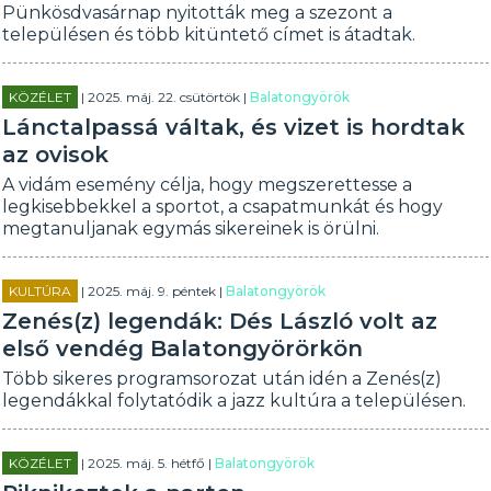
Pünkösdvasárnap nyitották meg a szezont a
településen és több kitüntető címet is átadtak.
KÖZÉLET
| 2025. máj. 22. csütörtök |
Balatongyörök
Lánctalpassá váltak, és vizet is hordtak
az ovisok
A vidám esemény célja, hogy megszerettesse a
legkisebbekkel a sportot, a csapatmunkát és hogy
megtanuljanak egymás sikereinek is örülni.
KULTÚRA
| 2025. máj. 9. péntek |
Balatongyörök
Zenés(z) legendák: Dés László volt az
első vendég Balatongyörörkön
Több sikeres programsorozat után idén a Zenés(z)
legendákkal folytatódik a jazz kultúra a településen.
KÖZÉLET
| 2025. máj. 5. hétfő |
Balatongyörök