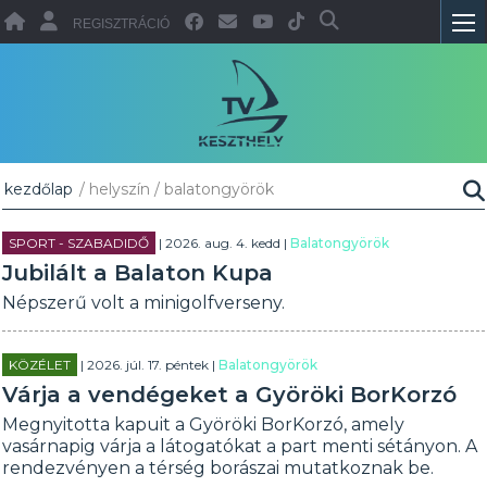
REGISZTRÁCIÓ
kezdőlap
/ helyszín / balatongyörök
SPORT - SZABADIDŐ
| 2026. aug. 4. kedd |
Balatongyörök
Jubilált a Balaton Kupa
Népszerű volt a minigolfverseny.
KÖZÉLET
| 2026. júl. 17. péntek |
Balatongyörök
Várja a vendégeket a Györöki BorKorzó
Megnyitotta kapuit a Györöki BorKorzó, amely
vasárnapig várja a látogatókat a part menti sétányon. A
rendezvényen a térség borászai mutatkoznak be.