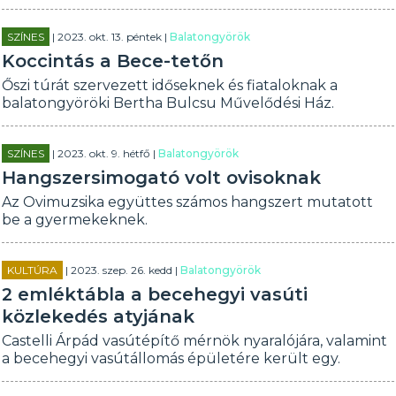
SZÍNES
| 2023. okt. 13. péntek |
Balatongyörök
Koccintás a Bece-tetőn
Őszi túrát szervezett időseknek és fiataloknak a
balatongyöröki Bertha Bulcsu Művelődési Ház.
SZÍNES
| 2023. okt. 9. hétfő |
Balatongyörök
Hangszersimogató volt ovisoknak
Az Ovimuzsika együttes számos hangszert mutatott
be a gyermekeknek.
KULTÚRA
| 2023. szep. 26. kedd |
Balatongyörök
2 emléktábla a becehegyi vasúti
közlekedés atyjának
Castelli Árpád vasútépítő mérnök nyaralójára, valamint
a becehegyi vasútállomás épületére került egy.