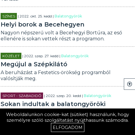
SZÍNES
| 2022. okt. 25. kedd |
Balatongyörök
Helyi borok a Becehegyen
Nagyon népszerű volt a Becehegyi Bortúra, az eső
ellenére is sokan vettek részt a programon.
KÖZÉLET
| 2022. szep. 27. kedd |
Balatongyörök
Megújul a Szépkilátó
A beruházást a Festetics-örökség programból
valósítják meg.
SPORT - SZABADIDŐ
| 2022. szep. 20. kedd |
Balatongyörök
Sokan indultak a balatongyöröki
Tájékozódási Kalandtúrán
Weboldalunkon cookie-kat (sütiket) használunk, hogy
Három különböző nehézségi szintű pályát
személyre szóló szolgáltatást nyújthassunk számodra.
választhattak a nevezők a Tájékozódási Kalandtúrán.
ELFOGADOM