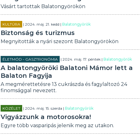
Vásárt tartottak Balatongyörökön
KULTÚRA
| 2024. máj. 21. kedd |
Balatongyörök
Biztonság és turizmus
Megnyitották a nyári szezont Balatongyörökön
ÉLETMÓD - GASZTRONÓMIA
| 2024. máj. 17. péntek |
Balatongyörök
A balatongyöröki Balatoni Mámor lett a
Balaton Fagyija
A megmérettetésre 13 cukrászda és fagylaltozó 24
finomsággal nevezett.
KÖZÉLET
| 2024. máj. 15. szerda |
Balatongyörök
Vigyázzunk a motorosokra!
Egyre több vasparipás jelenik meg az utakon.