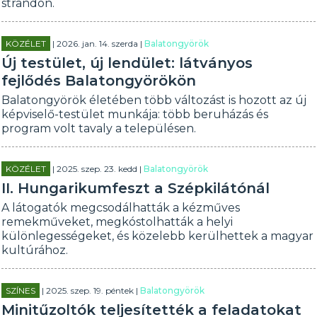
strandon.
KÖZÉLET
| 2026. jan. 14. szerda |
Balatongyörök
Új testület, új lendület: látványos
fejlődés Balatongyörökön
Balatongyörök életében több változást is hozott az új
képviselő-testület munkája: több beruházás és
program volt tavaly a településen.
KÖZÉLET
| 2025. szep. 23. kedd |
Balatongyörök
II. Hungarikumfeszt a Szépkilátónál
A látogatók megcsodálhatták a kézműves
remekműveket, megkóstolhatták a helyi
különlegességeket, és közelebb kerülhettek a magyar
kultúrához.
SZÍNES
| 2025. szep. 19. péntek |
Balatongyörök
Minitűzoltók teljesítették a feladatokat