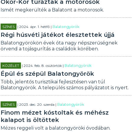
Ökör-Kör túráztak a motorosok
Ismét megkerülték a Balatont a motorosok.
SZÍNES
| 2024. ápr. 1. hétfő |
Balatongyörök
Régi húsvéti játékot élesztettek újjá
Balatongyörökön évek óta nagy népszerűségnek
örvend a tojásgurítás a családok körében.
KÖZÉLET
| 2024. feb. 8. csütörtök |
Balatongyörök
Épül és szépül Balatongyörök
Több, jelentős turisztikai fejlesztésen van túl
Balatongyörök. A település számos pályázatot is nyert.
SZÍNES
| 2023. dec. 20. szerda |
Balatongyörök
Finom mézet kóstoltak és méhész
kalapot is öltöttek
Mézes reggeli volt a balatongyöröki óvodában.