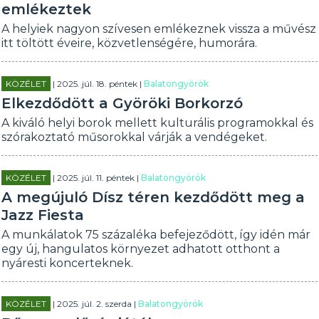
emlékeztek
A helyiek nagyon szívesen emlékeznek vissza a művész
itt töltött éveire, közvetlenségére, humorára.
KÖZÉLET
| 2025. júl. 18. péntek |
Balatongyörök
Elkezdődött a Györöki Borkorzó
A kiváló helyi borok mellett kulturális programokkal és
szórakoztató műsorokkal várják a vendégeket.
KÖZÉLET
| 2025. júl. 11. péntek |
Balatongyörök
A megújuló Dísz téren kezdődött meg a
Jazz Fiesta
A munkálatok 75 százaléka befejeződött, így idén már
egy új, hangulatos környezet adhatott otthont a
nyáresti koncerteknek.
KÖZÉLET
| 2025. júl. 2. szerda |
Balatongyörök