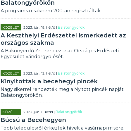
Balatongyörökön
A programra csaknem 200-an regisztráltak.
KÖZÉLET
| 2023. jún. 19. hétfő |
Balatongyörök
A Keszthelyi Erdészettel ismerkedett az
országos szakma
A Bakonyerdő Zrt. rendezte az Országos Erdészeti
Egyesület vándorgyűlését.
KÖZÉLET
| 2023. jún. 12. hétfő |
Balatongyörök
Kinyitottak a becehegyi pincék
Nagy sikerrel rendezték meg a Nyitott pincék napját
Balatongyörökön.
KÖZÉLET
| 2023. jún. 6. kedd |
Balatongyörök
Búcsú a Becehegyen
Több településről érkeztek hívek a vasárnapi misére.