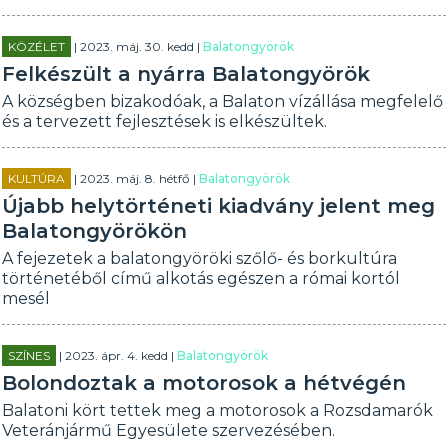
KÖZÉLET
| 2023. máj. 30. kedd |
Balatongyörök
Felkészült a nyárra Balatongyörök
A községben bizakodóak, a Balaton vízállása megfelelő
és a tervezett fejlesztések is elkészültek.
KULTÚRA
| 2023. máj. 8. hétfő |
Balatongyörök
Újabb helytörténeti kiadvány jelent meg
Balatongyörökön
A fejezetek a balatongyöröki szőlő- és borkultúra
történetéből című alkotás egészen a római kortól
mesél
SZÍNES
| 2023. ápr. 4. kedd |
Balatongyörök
Bolondoztak a motorosok a hétvégén
Balatoni kört tettek meg a motorosok a Rozsdamarók
Veteránjármű Egyesülete szervezésében.