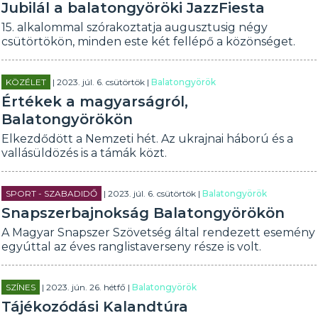
Jubilál a balatongyöröki JazzFiesta
15. alkalommal szórakoztatja augusztusig négy
csütörtökön, minden este két fellépő a közönséget.
KÖZÉLET
| 2023. júl. 6. csütörtök |
Balatongyörök
Értékek a magyarságról,
Balatongyörökön
Elkezdődött a Nemzeti hét. Az ukrajnai háború és a
vallásüldözés is a támák közt.
SPORT - SZABADIDŐ
| 2023. júl. 6. csütörtök |
Balatongyörök
Snapszerbajnokság Balatongyörökön
A Magyar Snapszer Szövetség által rendezett esemény
egyúttal az éves ranglistaverseny része is volt.
SZÍNES
| 2023. jún. 26. hétfő |
Balatongyörök
Tájékozódási Kalandtúra