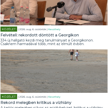
KÖZÉLET
| 2026. aug. 6. csütörtök |
Keszthely
Felvételi: rekordott döntött a Georgikon
334 új hallgató kezdi meg tanulmányait a Georgikonon.
Csaknem harmadával több, mint az elmúlt évben.
KÖZÉLET
| 2026. aug. 6. csütörtök |
Keszthely
Rekord melegben kritikus a vízhiány
A tartós melegben súlyos az aszályhelyzet, kritikus a vízhiány.