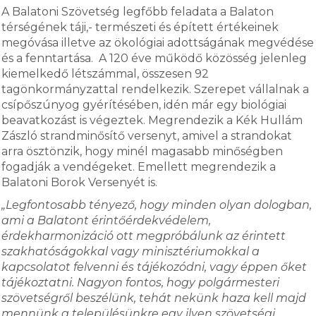
A Balatoni Szövetség legfőbb feladata a Balaton
térségének táji,- természeti és épített értékeinek
megóvása illetve az ökológiai adottságának megvédése
és a fenntartása. A 120 éve működő közösség jelenleg
kiemelkedő létszámmal, összesen 92
tagönkormányzattal rendelkezik. Szerepet vállalnak a
csípőszúnyog gyérítésében, idén már egy biológiai
beavatkozást is végeztek. Megrendezik a Kék Hullám
Zászló strandminősítő versenyt, amivel a strandokat
arra ösztönzik, hogy minél magasabb minőségben
fogadják a vendégeket. Emellett megrendezik a
Balatoni Borok Versenyét is.
„Legfontosabb tényező, hogy minden olyan dologban,
ami a Balatont érintőérdekvédelem,
érdekharmonizáció ott megpróbálunk az érintett
szakhatóságokkal vagy minisztériumokkal a
kapcsolatot felvenni és tájékozódni, vagy éppen őket
tájékoztatni. Nagyon fontos, hogy polgármesteri
szövetségről beszélünk, tehát nekünk haza kell majd
mennünk a településünkre egy ilyen szövetségi