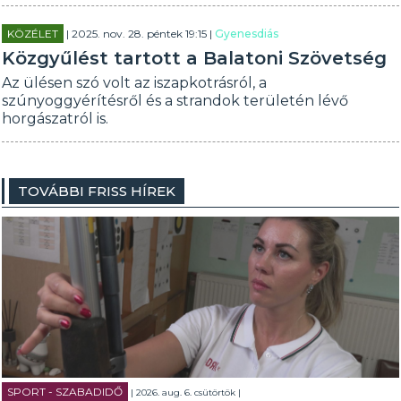
KÖZÉLET
| 2025. nov. 28. péntek 19:15 |
Gyenesdiás
Közgyűlést tartott a Balatoni Szövetség
Az ülésen szó volt az iszapkotrásról, a
szúnyoggyérítésről és a strandok területén lévő
horgászatról is.
TOVÁBBI FRISS HÍREK
SPORT - SZABADIDŐ
| 2026. aug. 6. csütörtök |