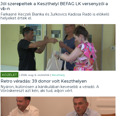
Jól szerepeltek a Keszthelyi BEFAG LK versenyzői a
vb-n
Farkasné Keczeli Bianka és Jurkovics Kadosa Radó is előkelő
helyeket értek el.
KÖZÉLET
| 2026. aug. 6. csütörtök |
Keszthely
Retro véradás: 39 donor volt Keszthelyen
Nyáron, különösen a kánikulában kevesebb a véradó. A
Vöröskereszt azt kéri, aki tud, adjon vért.