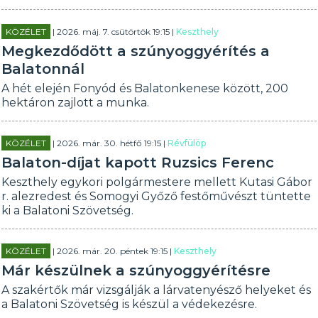
KÖZÉLET
| 2026. máj. 7. csütörtök 19:15 |
Keszthely
Megkezdődött a szúnyoggyérítés a
Balatonnál
A hét elején Fonyód és Balatonkenese között, 200
hektáron zajlott a munka.
KÖZÉLET
| 2026. már. 30. hétfő 19:15 |
Révfülöp
Balaton-díjat kapott Ruzsics Ferenc
Keszthely egykori polgármestere mellett Kutasi Gábor
r. alezredest és Somogyi Győző festőművészt tüntette
ki a Balatoni Szövetség.
KÖZÉLET
| 2026. már. 20. péntek 19:15 |
Keszthely
Már készülnek a szúnyoggyérítésre
A szakértők már vizsgálják a lárvatenyésző helyeket és
a Balatoni Szövetség is készül a védekezésre.