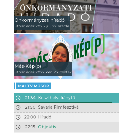
Önkormányzati híradó
Utolsó adás: 2026. júl. 22. szerda
Más-Kép(p)
Utolsó adás: 2022. dec. 23. péntek
MAI TV MŰSOR
21:34
Keszthelyi Iránytű
21:50
Savaria Filmfesztivál
22:00
Híradó
22:15
Objektív