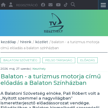
REGISZTRÁCIÓ
kezdőlap
/
híreink
/
közélet
/ balaton - a turizmus motorja
című előadás a balaton színházban
BALATONI SZÖVETSÉG
PELSO TÁRSASÁG
ELŐADÁS
2026. máj. 27. szerda
|
Keszthely
Balaton - a turizmus motorja című
előadás a Balaton Színházban
A Balatoni Szövetség elnöke, Pali Róbert volt a
„Nyitott szemmel a nagyvilágban”
ismeretterjesztő előadássorozat vendége.
Előadásában a Balaton kiemelkedő szerepéről,