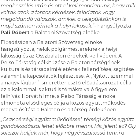
megbeszélés után és ott el kell mondanunk, hogy mik
voltak azok a fontos kérdések, feladatok vagy
megoldandó válaszok, amiket a településünkön is
majd számon kérnek a helyi lakosok.”
- hangsúlyozta
Pali Róbert
a Balatoni Szövetség elnöke
Előadásában a Balatoni Szövetség elnöke
hangsúlyozta, nekik polgármestereknek a helyi
lakosság és az Összbalaton érdekeit kell védeni. A
Pelso Társaság célkitűzése a Balaton térségének
kulturális és társadalmi életének fellendítése, segítése
valamint a kapcsolatok fejlesztése. A „Nyitott szemmel
a nagyvilágban” ismeretterjesztő előadássorozat célja
ez alkalommal is aktuális témákra való figyelem
felhívás. Horváth Imre, a Pelso Társaság elnöke
elmondta elsődleges célja a közös együttműködés
megvalósítása a Balaton és a térség érdekében.
„Csak térségi együttműködéssel, térségi közös együtt
gondolkodással lehet előbbre menni. Mit jelent ez? Oly
sokszor halljuk már, hogy négyévszakossá tenni a