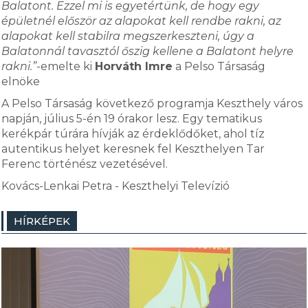
Balatont. Ezzel mi is egyetértünk, de hogy egy
épületnél először az alapokat kell rendbe rakni, az
alapokat kell stabilra megszerkeszteni, úgy a
Balatonnál tavasztól őszig kellene a Balatont helyre
rakni.”
-emelte ki
Horváth Imre
a Pelso Társaság
elnöke
A Pelso Társaság következő programja Keszthely város
napján, július 5-én 19 órakor lesz. Egy tematikus
kerékpár túrára hívják az érdeklődőket, ahol tíz
autentikus helyet keresnek fel Keszthelyen Tar
Ferenc történész vezetésével.
Kovács-Lenkai Petra - Keszthelyi Televízió
HÍRKÉPEK