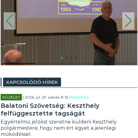
KAPCSOLÓDÓ HÍREK
KÖZÉLET
| 2026. júl. 29. szerda 19:15 |
Keszthely
Balatoni Szövetség: Keszthely
felfüggesztette tagságát
Egyértelmű jelzést szeretne küldeni Keszthely
polgármestere, hogy nem ért egyet a jelenlegi
működéssel.