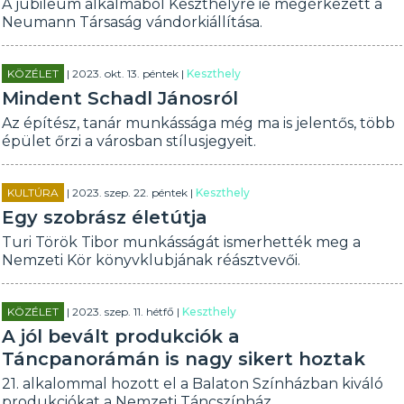
A jubileum alkalmából Keszthelyre ie megérkezett a
Neumann Társaság vándorkiállítása.
KÖZÉLET
| 2023. okt. 13. péntek |
Keszthely
Mindent Schadl Jánosról
Az építész, tanár munkássága még ma is jelentős, több
épület őrzi a városban stílusjegyeit.
KULTÚRA
| 2023. szep. 22. péntek |
Keszthely
Egy szobrász életútja
Turi Török Tibor munkásságát ismerhették meg a
Nemzeti Kör könyvklubjának réásztvevői.
KÖZÉLET
| 2023. szep. 11. hétfő |
Keszthely
A jól bevált produkciók a
Táncpanorámán is nagy sikert hoztak
21. alkalommal hozott el a Balaton Színházban kiváló
produkciókat a Nemzeti Táncszínház.