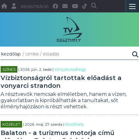
REGISZTRÁCIÓ
kezdőlap
/ cimke / előadás
SZÍNES
| 2026. jún. 2. kedd |
Vonyarcvashegy
Vízbiztonságról tartottak előadást a
vonyarci strandon
A résztvevők nemcsak elméletben, hanem a vízen,
gyakorlatban is kipróbálhatták a tanultakat, sőt
élményhajózáson is részt vehettek.
KÖZÉLET
| 2026. máj. 27. szerda |
Keszthely
Balaton - a turizmus motorja című