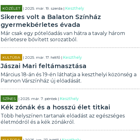
KÖZÉLET
| 2025. már. 19. szerda |
Keszthely
Sikeres volt a Balaton Színház
gyermekbérletes évada
Már csak egy pótelőadás van hátra a tavaly három
bérletesre bővített sorozatból.
KULTÚRA
| 2025. már. 17. hétfő |
Keszthely
Jászai Mari feltámasztása
Március 18-án és 19-én láthatja a keszthelyi közönség a
Pannon Várszínház új előadását.
SZÍNES
| 2025. már. 7. péntek |
Keszthely
Kék zónák és a hosszú élet titkai
Több helyszínen tartanak előadást az egészséges
életmódról és a kék zónákról.
KULTÚRA
| 2025. jan. 27. hétfő |
Keszthely