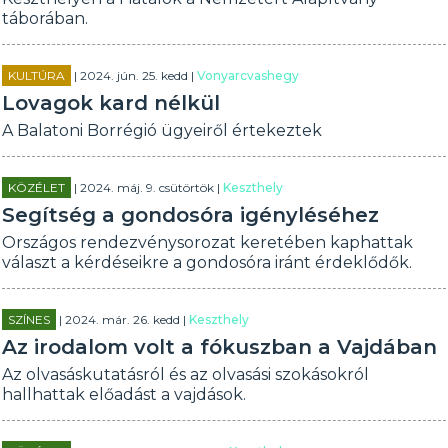
táborában.
KULTÚRA
| 2024. jún. 25. kedd |
Vonyarcvashegy
Lovagok kard nélkül
A Balatoni Borrégió ügyeiről értekeztek
KÖZÉLET
| 2024. máj. 9. csütörtök |
Keszthely
Segítség a gondosóra igényléséhez
Országos rendezvénysorozat keretében kaphattak
választ a kérdéseikre a gondosóra iránt érdeklődők.
SZÍNES
| 2024. már. 26. kedd |
Keszthely
Az irodalom volt a fókuszban a Vajdában
Az olvasáskutatásról és az olvasási szokásokról
hallhattak előadást a vajdások.