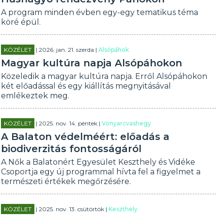
A program minden évben egy-egy tematikus téma
köré épül.
KÖZÉLET
| 2026. jan. 21. szerda |
Alsópáhok
Magyar kultúra napja Alsópáhokon
Közeledik a magyar kultúra napja. Erről Alsópáhokon
két előadással és egy kiállítás megnyitásával
emlékeztek meg.
KÖZÉLET
| 2025. nov. 14. péntek |
Vonyarcvashegy
A Balaton védelméért: előadás a
biodiverzitás fontosságáról
A Nők a Balatonért Egyesület Keszthely és Vidéke
Csoportja egy új programmal hívta fel a figyelmet a
természeti értékek megőrzésére.
KÖZÉLET
| 2025. nov. 13. csütörtök |
Keszthely