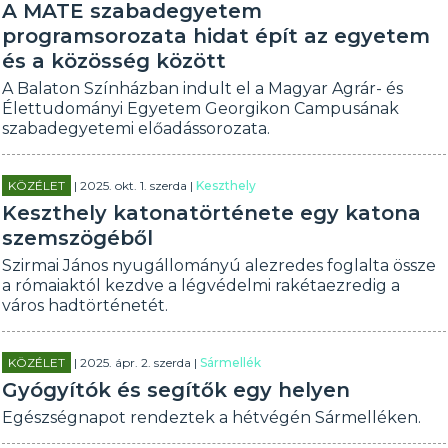
A MATE szabadegyetem
programsorozata hidat épít az egyetem
és a közösség között
A Balaton Színházban indult el a Magyar Agrár- és
Élettudományi Egyetem Georgikon Campusának
szabadegyetemi előadássorozata.
KÖZÉLET
| 2025. okt. 1. szerda |
Keszthely
Keszthely katonatörténete egy katona
szemszögéből
Szirmai János nyugállományú alezredes foglalta össze
a rómaiaktól kezdve a légvédelmi rakétaezredig a
város hadtörténetét.
KÖZÉLET
| 2025. ápr. 2. szerda |
Sármellék
Gyógyítók és segítők egy helyen
Egészségnapot rendeztek a hétvégén Sármelléken.