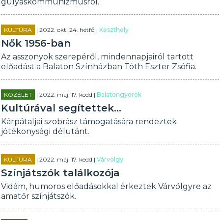
gulyáskommunizmusról.
KULTÚRA
| 2022. okt. 24. hétfő |
Keszthely
Nők 1956-ban
Az asszonyok szerepéről, mindennapjairól tartott
előadást a Balaton Színházban Tóth Eszter Zsófia.
KÖZÉLET
| 2022. máj. 17. kedd |
Balatongyörök
Kultúrával segítettek...
Kárpátaljai szobrász támogatására rendeztek
jótékonysági délutánt.
KULTÚRA
| 2022. máj. 17. kedd |
Várvölgy
Színjátszók találkozója
Vidám, humoros előadásokkal érkeztek Várvölgyre az
amatőr színjátszók.