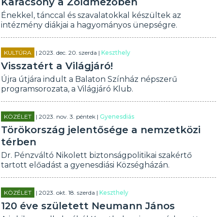
Karácsony a Zöldmezőben
Énekkel, tánccal és szavalatokkal készültek az
intézmény diákjai a hagyományos ünepségre.
KULTÚRA
| 2023. dec. 20. szerda |
Keszthely
Visszatért a Világjáró!
Újra útjára indult a Balaton Színház népszerű
programsorozata, a Világjáró Klub.
KÖZÉLET
| 2023. nov. 3. péntek |
Gyenesdiás
Törökország jelentősége a nemzetközi
térben
Dr. Pénzváltó Nikolett biztonságpolitikai szakértő
tartott előadást a gyenesdiási Községházán.
KÖZÉLET
| 2023. okt. 18. szerda |
Keszthely
120 éve született Neumann János