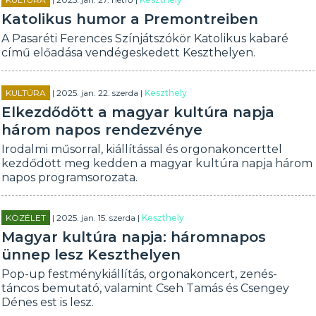
Katolikus humor a Premontreiben
A Pasaréti Ferences Színjátszókör Katolikus kabaré
című előadása vendégeskedett Keszthelyen.
KULTÚRA
| 2025. jan. 22. szerda |
Keszthely
Elkezdődött a magyar kultúra napja
három napos rendezvénye
Irodalmi műsorral, kiállítással és orgonakoncerttel
kezdődött meg kedden a magyar kultúra napja három
napos programsorozata.
KÖZÉLET
| 2025. jan. 15. szerda |
Keszthely
Magyar kultúra napja: háromnapos
ünnep lesz Keszthelyen
Pop-up festménykiállítás, orgonakoncert, zenés-
táncos bemutató, valamint Cseh Tamás és Csengey
Dénes est is lesz.