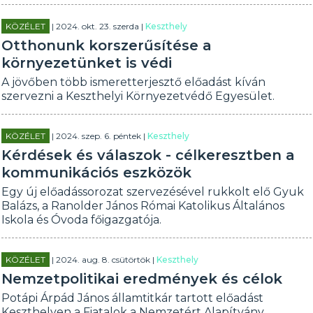
KÖZÉLET
| 2024. okt. 23. szerda |
Keszthely
Otthonunk korszerűsítése a
környezetünket is védi
A jövőben több ismeretterjesztő előadást kíván
szervezni a Keszthelyi Környezetvédő Egyesület.
KÖZÉLET
| 2024. szep. 6. péntek |
Keszthely
Kérdések és válaszok - célkeresztben a
kommunikációs eszközök
Egy új előadássorozat szervezésével rukkolt elő Gyuk
Balázs, a Ranolder János Római Katolikus Általános
Iskola és Óvoda főigazgatója.
KÖZÉLET
| 2024. aug. 8. csütörtök |
Keszthely
Nemzetpolitikai eredmények és célok
Potápi Árpád János államtitkár tartott előadást
Keszthelyen a Fiatalok a Nemzetért Alapítvány