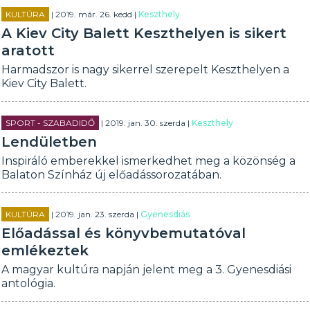
KULTÚRA
| 2019. már. 26. kedd |
Keszthely
A Kiev City Balett Keszthelyen is sikert
aratott
Harmadszor is nagy sikerrel szerepelt Keszthelyen a
Kiev City Balett.
SPORT - SZABADIDŐ
| 2019. jan. 30. szerda |
Keszthely
Lendületben
Inspiráló emberekkel ismerkedhet meg a közönség a
Balaton Színház új előadássorozatában.
KULTÚRA
| 2019. jan. 23. szerda |
Gyenesdiás
Előadással és könyvbemutatóval
emlékeztek
A magyar kultúra napján jelent meg a 3. Gyenesdiási
antológia.