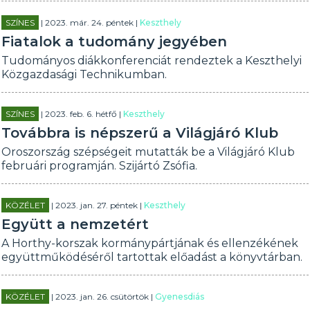
SZÍNES
| 2023. már. 24. péntek |
Keszthely
Fiatalok a tudomány jegyében
Tudományos diákkonferenciát rendeztek a Keszthelyi
Közgazdasági Technikumban.
SZÍNES
| 2023. feb. 6. hétfő |
Keszthely
Továbbra is népszerű a Világjáró Klub
Oroszország szépségeit mutatták be a Világjáró Klub
februári programján. Szijártó Zsófia.
KÖZÉLET
| 2023. jan. 27. péntek |
Keszthely
Együtt a nemzetért
A Horthy-korszak kormánypártjának és ellenzékének
együttműködéséről tartottak előadást a könyvtárban.
KÖZÉLET
| 2023. jan. 26. csütörtök |
Gyenesdiás