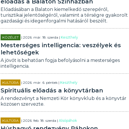
előadás a Balaton Színházban
Előadásában a Balaton kiemelkedő szerepéről,
turisztikai jelentőségéről, valamint a térségre gyakorolt
gazdasági és idegenforgalmi hatásáról beszélt.
KÖZÉLET
| 2026. már. 18. szerda |
Keszthely
Mesterséges intelligencia: veszélyek és
lehetőségek
A jövőt is behatóan fogja befolyásolni a mesterséges
intelligencia.
KULTÚRA
| 2026. már. 6. péntek |
Keszthely
Spirituális előadás a könyvtárban
A rendezvényt a Nemzeti Kör könyvklub és a könyvtár
közösen szervezte.
KULTÚRA
| 2026. feb. 18. szerda |
Alsópáhok
Húshagyó rendezvény Páhokon