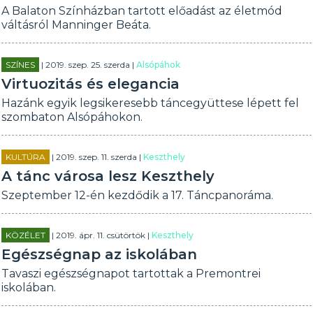
A Balaton Színházban tartott előadást az életmód
váltásról Manninger Beáta.
SZÍNES
| 2019. szep. 25. szerda |
Alsópáhok
Virtuozitás és elegancia
Hazánk egyik legsikeresebb táncegyüttese lépett fel
szombaton Alsópáhokon.
KULTÚRA
| 2019. szep. 11. szerda |
Keszthely
A tánc városa lesz Keszthely
Szeptember 12-én kezdődik a 17. Táncpanoráma.
KÖZÉLET
| 2019. ápr. 11. csütörtök |
Keszthely
Egészségnap az iskolában
Tavaszi egészségnapot tartottak a Premontrei
iskolában.