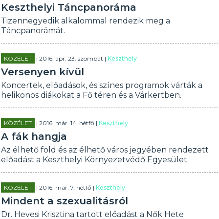
Keszthelyi Táncpanoráma
Tizennegyedik alkalommal rendezik meg a
Táncpanorámát.
KÖZÉLET
| 2016. ápr. 23. szombat |
Keszthely
Versenyen kívül
Koncertek, előadások, és színes programok várták a
helikonos diákokat a Fő téren és a Várkertben.
KÖZÉLET
| 2016. már. 14. hétfő |
Keszthely
A fák hangja
Az élhető föld és az élhető város jegyében rendezett
előadást a Keszthelyi Környezetvédő Egyesület.
KÖZÉLET
| 2016. már. 7. hétfő |
Keszthely
Mindent a szexualitásról
Dr. Hevesi Krisztina tartott előadást a Nők Hete