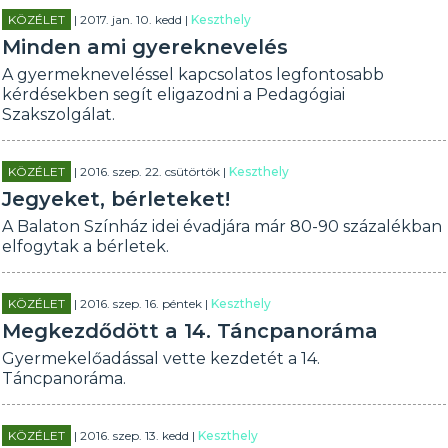
KÖZÉLET
| 2017. jan. 10. kedd |
Keszthely
Minden ami gyereknevelés
A gyermekneveléssel kapcsolatos legfontosabb
kérdésekben segít eligazodni a Pedagógiai
Szakszolgálat.
KÖZÉLET
| 2016. szep. 22. csütörtök |
Keszthely
Jegyeket, bérleteket!
A Balaton Színház idei évadjára már 80-90 százalékban
elfogytak a bérletek.
KÖZÉLET
| 2016. szep. 16. péntek |
Keszthely
Megkezdődött a 14. Táncpanoráma
Gyermekelőadással vette kezdetét a 14.
Táncpanoráma.
KÖZÉLET
| 2016. szep. 13. kedd |
Keszthely