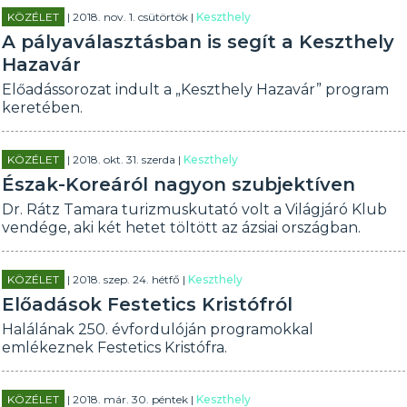
KÖZÉLET
| 2018. nov. 1. csütörtök |
Keszthely
A pályaválasztásban is segít a Keszthely
Hazavár
Előadássorozat indult a „Keszthely Hazavár” program
keretében.
KÖZÉLET
| 2018. okt. 31. szerda |
Keszthely
Észak-Koreáról nagyon szubjektíven
Dr. Rátz Tamara turizmuskutató volt a Világjáró Klub
vendége, aki két hetet töltött az ázsiai országban.
KÖZÉLET
| 2018. szep. 24. hétfő |
Keszthely
Előadások Festetics Kristófról
Halálának 250. évfordulóján programokkal
emlékeznek Festetics Kristófra.
KÖZÉLET
| 2018. már. 30. péntek |
Keszthely