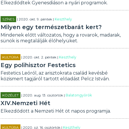
Elkezdődtek Gyenesdiáson a nyári programok.
SZÍNES
| 2020. okt. 9. péntek |
Keszthely
Milyen egy természetbarát kert?
Mindenek előtt változatos, hogy a rovarok, madarak,
sünök is megtalálják élőhelyüket.
KULTÚRA
| 2020. okt. 2. péntek |
Keszthely
Egy polihisztor Festetics
Festetics Leóról, az arisztokrata család kevésbé
közismert tagjáról tartott előadást Pelcz István.
KÖZÉLET
| 2020. aug. 13. csütörtök |
Balatongyörök
XIV.Nemzeti Hét
Elkezdődött a Nemzeti Hét öt napos programja.
KULTÚRA
| 2020. júl. 16. csütörtök |
Keszthely