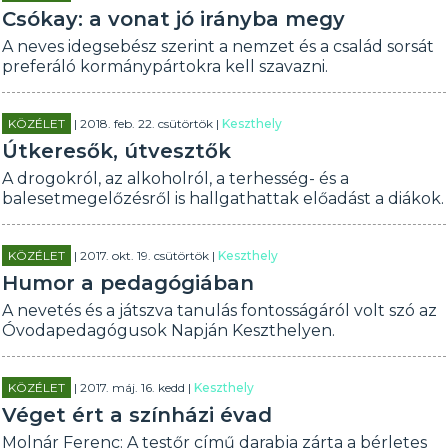
Csókay: a vonat jó irányba megy
A neves idegsebész szerint a nemzet és a család sorsát
preferáló kormánypártokra kell szavazni.
KÖZÉLET
| 2018. feb. 22. csütörtök |
Keszthely
Útkeresők, útvesztők
A drogokról, az alkoholról, a terhesség- és a
balesetmegelőzésről is hallgathattak előadást a diákok.
KÖZÉLET
| 2017. okt. 19. csütörtök |
Keszthely
Humor a pedagógiában
A nevetés és a játszva tanulás fontosságáról volt szó az
Óvodapedagógusok Napján Keszthelyen.
KÖZÉLET
| 2017. máj. 16. kedd |
Keszthely
Véget ért a színházi évad
Molnár Ferenc: A testőr című darabja zárta a bérletes