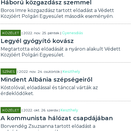
Háború közgazdász szemmel
Boros Imre közgazdász tartott előadást a Védett
Közjóért Polgári Egyesület második eseményén.
KÖZÉLET
| 2022. nov. 25. péntek |
Gyenesdiás
Legyél gyógyító kovász
Megtartotta első előadását a nyáron alakult Védett
Közjóért Polgári Egyesület.
SZÍNES
| 2022. nov. 24. csütörtök |
Keszthely
Mindent Albánia szépségeiről
Kóstolóval, előadással és tánccal várták az
érdeklődőket.
KÖZÉLET
| 2022. okt. 26. szerda |
Keszthely
A kommunista hálózat csapdájában
Borvendég Zsuzsanna tartott előadást a