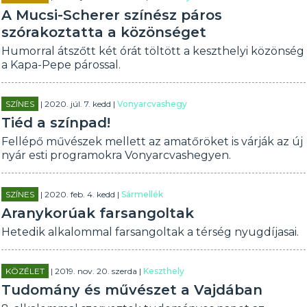
A Mucsi-Scherer színész páros
szórakoztatta a közönséget
Humorral átszőtt két órát töltött a keszthelyi közönség
a Kapa-Pepe párossal.
SZÍNES
| 2020. júl. 7. kedd |
Vonyarcvashegy
Tiéd a színpad!
Fellépő művészek mellett az amatőröket is várják az új
nyár esti programokra Vonyarcvashegyen.
SZÍNES
| 2020. feb. 4. kedd |
Sármellék
Aranykorúak farsangoltak
Hetedik alkalommal farsangoltak a térség nyugdíjasai.
KÖZÉLET
| 2019. nov. 20. szerda |
Keszthely
Tudomány és művészet a Vajdában