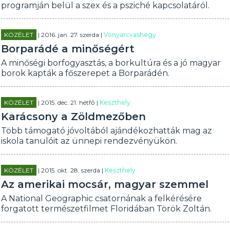
programján belül a szex és a psziché kapcsolatáról.
KÖZÉLET
| 2016. jan. 27. szerda |
Vonyarcvashegy
Borparádé a minőségért
A minőségi borfogyasztás, a borkultúra és a jó magyar
borok kapták a főszerepet a Borparádén.
KÖZÉLET
| 2015. dec. 21. hétfő |
Keszthely
Karácsony a Zöldmezőben
Több támogató jóvoltából ajándékozhatták mag az
iskola tanulóit az ünnepi rendezvényükön.
KÖZÉLET
| 2015. okt. 28. szerda |
Keszthely
Az amerikai mocsár, magyar szemmel
A National Geographic csatornának a felkérésére
forgatott természetfilmet Floridában Török Zoltán.