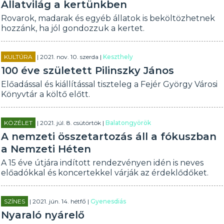
Állatvilág a kertünkben
Rovarok, madarak és egyéb állatok is beköltözhetnek
hozzánk, ha jól gondozzuk a kertet.
KULTÚRA
| 2021. nov. 10. szerda |
Keszthely
100 éve született Pilinszky János
Előadással és kiállítással tiszteleg a Fejér György Városi
Könyvtár a költő előtt.
KÖZÉLET
| 2021. júl. 8. csütörtök |
Balatongyörök
A nemzeti összetartozás áll a fókuszban
a Nemzeti Héten
A 15 éve útjára indított rendezvényen idén is neves
előadókkal és koncertekkel várják az érdeklődőket.
SZÍNES
| 2021. jún. 14. hétfő |
Gyenesdiás
Nyaraló nyárelő