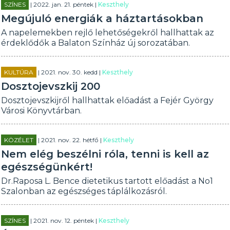
SZÍNES
| 2022. jan. 21. péntek |
Keszthely
Megújuló energiák a háztartásokban
A napelemekben rejlő lehetőségekről hallhattak az
érdeklődők a Balaton Színház új sorozatában.
KULTÚRA
| 2021. nov. 30. kedd |
Keszthely
Dosztojevszkij 200
Dosztojevszkijről hallhattak előadást a Fejér György
Városi Könyvtárban.
KÖZÉLET
| 2021. nov. 22. hétfő |
Keszthely
Nem elég beszélni róla, tenni is kell az
egészségünkért!
Dr.Raposa L. Bence dietetikus tartott előadást a No1
Szalonban az egészséges táplálkozásról.
SZÍNES
| 2021. nov. 12. péntek |
Keszthely