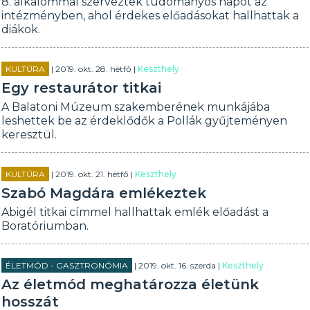
8. alkalommal szerveztek tudományos napot az
intézményben, ahol érdekes előadásokat hallhattak a
diákok.
KULTÚRA
| 2019. okt. 28. hétfő |
Keszthely
Egy restaurátor titkai
A Balatoni Múzeum szakemberének munkájába
leshettek be az érdeklődők a Pollák gyűjteményen
keresztül.
KULTÚRA
| 2019. okt. 21. hétfő |
Keszthely
Szabó Magdára emlékeztek
Abigél titkai címmel hallhattak emlék előadást a
Boratóriumban.
ÉLETMÓD - GASZTRONÓMIA
| 2019. okt. 16. szerda |
Keszthely
Az életmód meghatározza életünk
hosszát