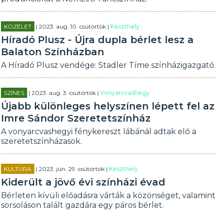
KÖZÉLET
| 2023. aug. 10. csütörtök |
Keszthely
Híradó Plusz - Újra dupla bérlet lesz a
Balaton Színházban
A Híradó Plusz vendége: Stadler Tíme színházigazgató.
SZÍNES
| 2023. aug. 3. csütörtök |
Vonyarcvashegy
Újabb különleges helyszínen lépett fel az
Imre Sándor Szeretetszínház
A vonyarcvashegyi fénykereszt lábánál adtak elő a
szeretetszínházasok.
KULTÚRA
| 2023. jún. 29. csütörtök |
Keszthely
Kiderült a jövő évi színházi évad
Bérleten kívüli előadásra várták a közönséget, valamint
sorsoláson talált gazdára egy páros bérlet.