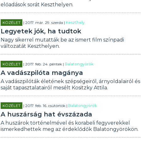
előadások sorát Keszthelyen.
KÖZÉLET
| 2017. már. 29. szerda |
Keszthely
Legyetek jók, ha tudtok
Nagy sikerrel mutatták be az ismert film színpadi
változatát Keszthelyen.
KÖZÉLET
| 2017. feb. 24. péntek |
Balatongyörök
A vadászpilóta magánya
A vadászpilóták életének szépségeiről, árnyoldalairól és
saját tapasztalatairól mesélt Kositzky Attila.
KÖZÉLET
| 2017. feb. 16. csütörtök |
Balatongyörök
A huszárság hat évszázada
A huszárok történelmével és korabeli fegyverekkel
ismerkedhettek meg az érdeklődők Balatongyörökön.