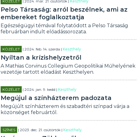
KÖZÉLET
| 2024. már. 21. csütörtök |
Keszthely
Pelso Társaság: arról beszélnek, ami az
embereket foglalkoztatja
Egészségügyi témával folytatódott a Pelso Társaság
februárban indult előadássorozata.
KÖZÉLET
| 2024. feb. 14. szerda |
Keszthely
Nyíltan a krízishelyzetről
A Mathias Corvinus Collegium Geopolitikai Műhelyének
vezetője tartott előadást Keszthelyen.
KÖZÉLET
| 2024. jan. 9. kedd |
Keszthely
Megújul a színházterem padozata
Megújúlt színházterem és szabadtéri színpad várja a
közönséget februártól.
SZÍNES
| 2023. dec. 21. csütörtök |
Keszthely