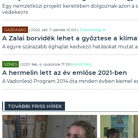
Egy nemzetközi projekt keretében dolgoznak azon a sz
védekezni.
GAZDASÁG
| 2022. okt. 7. péntek 12:00 |
Zalaszentgrót
A Zalai borvidék lehet a győztese a klím
A egyre szárazabb éghajlat kedvező hatásokat mutat a
SZÍNES
| 2021. feb. 4. csütörtök 17:09 |
Keszthely
A hermelin lett az év emlőse 2021-ben
A Vadonleső Program 2014 óta minden évben kiemel eg
TOVÁBBI FRISS HÍREK