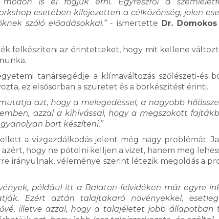
módon is el fogjuk érni. Egyrészről a szemléletf
rkshop esetében kifejezetten a célközönség, jelen es
knek szóló előadásokkal.”
- ismertette
Dr. Domokos
k felkészíteni az érintetteket, hogy mit kellene változt
 munka.
temi tanársegédje a klímaváltozás szőlészeti-és bo
zta, ez elsősorban a szüretet és a borkészítést érinti.
 mutatja azt, hogy a melegedéssel, a nagyobb hőössze
zemben, azzal a kihívással, hogy a megszokott fajták
yanolyan bort készíteni.”
mellett a vízgazdálkodás jelent még nagy problémát. Ja
 azért, hogy ne pótolni kelljen a vizet, hanem meg lehes
 erre irányulnak, véleménye szerint létezik megoldás a p
tvények, például itt a Balaton-felvidéken már egyre i
tják. Ezért aztán talajtakaró növényekkel, esetle
é, illetve azzal, hogy a talajéletet jobb állapotban t