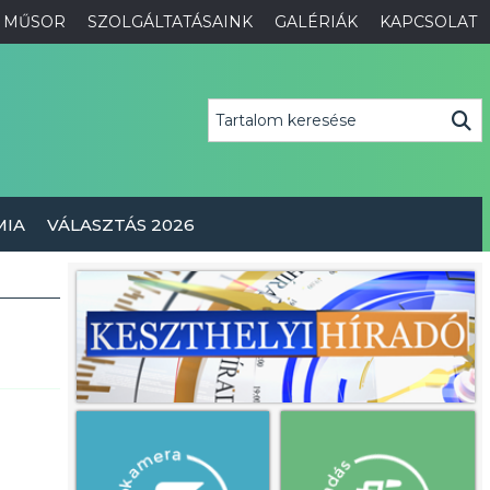
MŰSOR
SZOLGÁLTATÁSAINK
GALÉRIÁK
KAPCSOLAT
MIA
VÁLASZTÁS 2026