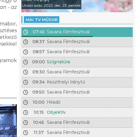
 hogy a
Utolsó adás: 2022. dec. 23. péntek
an - az
MAI TV MŰSOR
lmabor,
sztéses
07:45
Savaria Filmfesztivál
vetkező
08:37
Savaria Filmfesztivál
ésekkel
08:57
Savaria Filmfesztivál
ogramok
09:00
Szignatúra
09:30
Savaria Filmfesztivál
09:34
Keszthelyi Iránytű
09:50
Savaria Filmfesztivál
10:00
Híradó
10:15
Objektív
10:45
Savaria Filmfesztivál
11:37
Savaria Filmfesztivál