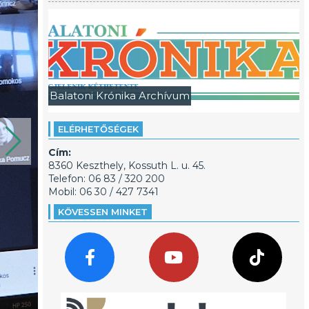
Balatoni Krónika Archívum
ELÉRHETŐSÉGEK
Cím:
8360 Keszthely, Kossuth L. u. 45.
Telefon: 06 83 / 320 200
Mobil: 06 30 / 427 7341
KÖVESSEN MINKET