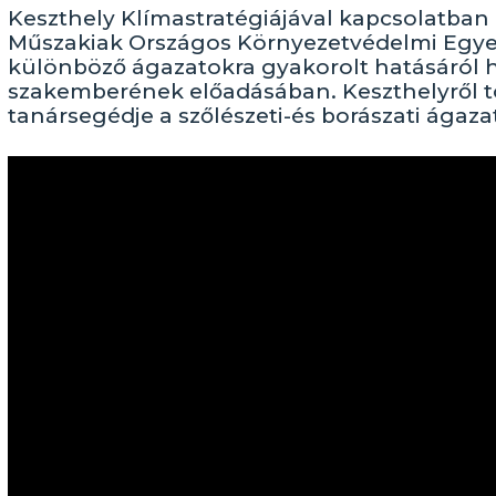
Keszthely Klímastratégiájával kapcsolatban
Műszakiak Országos Környezetvédelmi Egyes
különböző ágazatokra gyakorolt hatásáról h
szakemberének előadásában. Keszthelyről 
tanársegédje a szőlészeti-és borászati ágazat