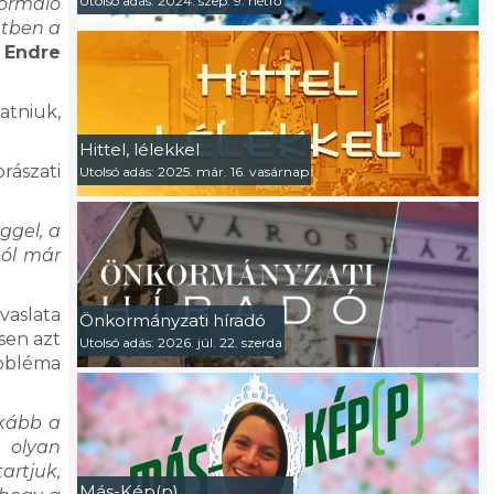
Utolsó adás: 2024. szep. 9. hétfő
ormáló
etben a
 Endre
atniuk,
Hittel, lélekkel
rászati
Utolsó adás: 2025. már. 16. vasárnap
ggel, a
ból már
vaslata
Önkormányzati híradó
sen azt
Utolsó adás: 2026. júl. 22. szerda
robléma
nkább a
g olyan
artjuk,
Más-Kép(p)