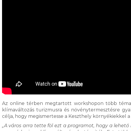
Az online térben megtartott workshopon több témak
klímaváltozás turizmusra és növénytermesztésre gyak
célja, hogy megismertesse a Keszthely környékiekkel 
„A város arra tette föl ezt a programot, hogy a lehet