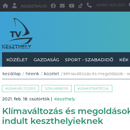
+36 83 / 320 200
REGISZTRÁCIÓ
KÖZÉLET
GAZDASÁG
SPORT - SZABADIDŐ
KÉK
kezdőlap
/
híreink
/
közélet
/ klímaváltozás és megoldások - o
KLÍMAVÁLTOZÁS
SZALMABOR
KLÍMASTRATÉGIA
2021. feb. 18. csütörtök
|
Keszthely
Klímaváltozás és megoldások
indult keszthelyieknek