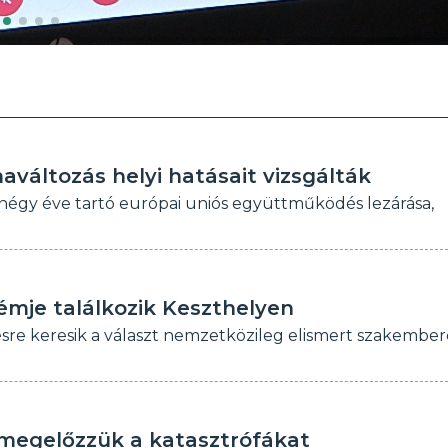
aváltozás helyi hatásait vizsgálták
 négy éve tartó európai uniós együttműködés lezárása,
émje találkozik Keszthelyen
ésre keresik a választ nemzetközileg elismert szakembe
 megelőzzük a katasztrófákat