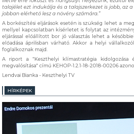
illetve erre fókuszt és hangsúlyt helyezünk, ezáltal el
talajélet ezt indukálja és a talajszerkezet is jobb, a
jobban elérhető lesz a növény számára.”
A borkészítési eljárások esetén is szükség lehet a meg
mellyel kapcsolatban kísérletet is folytat az intézm
eljárással előállított bor jó választás lehet a kés
előadása áprilisban várható. Akkor a helyi vállalkoz
foglalkoznak majd.
A riport a "Keszthelyi klímastratégia kidolgozása
megvalósítása" című KEHOP-1.2.1-18-2018-00206 azono
Lendvai Bianka - Keszthelyi TV
HÍRKÉPEK