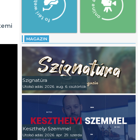
temi
MAGAZIN
Szignatúra
Utolsó adás: 2026. aug. 6. csütörtök
Keszthelyi Szemmel
Utolsó adás: 2026. ápr. 29. szerda