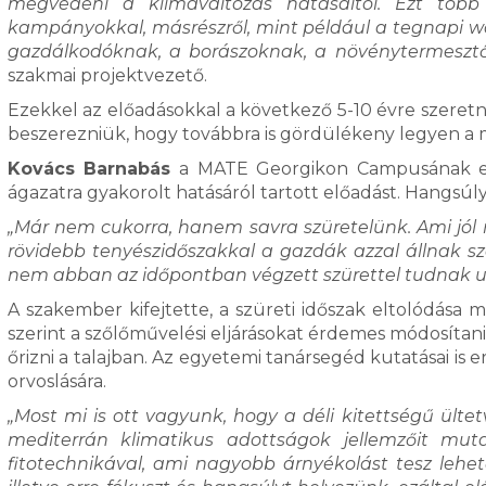
megvédeni a klímaváltozás hatásaitól. Ezt több 
kampányokkal, másrészről, mint például a tegnapi wo
gazdálkodóknak, a borászoknak, a növénytermesztő
szakmai projektvezető.
Ezekkel az előadásokkal a következő 5-10 évre szeretné
beszerezniük, hogy továbbra is gördülékeny legyen a
Kovács Barnabás
a MATE Georgikon Campusának egye
ágazatra gyakorolt hatásáról tartott előadást. Hangsúlyo
„Már nem cukorra, hanem savra szüretelünk. Ami jól
rövidebb tenyészidőszakkal a gazdák azzal állnak s
nem abban az időpontban végzett szürettel tudnak ug
A szakember kifejtette, a szüreti időszak eltolódása 
szerint a szőlőművelési eljárásokat érdemes módosítani
őrizni a talajban. Az egyetemi tanársegéd kutatásai is
orvoslására.
„Most mi is ott vagyunk, hogy a déli kitettségű ülte
mediterrán klimatikus adottságok jellemzőit muta
fitotechnikával, ami nagyobb árnyékolást tesz lehetőv