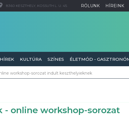
RÓLUNK
HÍREINK
8360 KESZTHELY, KOSSUTH L. U. 45.
 HÍREK
KULTÚRA
SZÍNES
ÉLETMÓD - GASZTRONÓ
nline workshop-sorozat indult keszthelyieknek
 - online workshop-sorozat