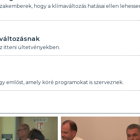
akemberek, hogy a klímaváltozás hatásai ellen lehesse
aváltozásnak
z itteni ültetvényekben.
y emlőst, amely köré programokat is szerveznek.