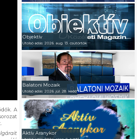
Objektív
Utolsó adás: 2026. aug. 13. csütörtök
Balatoni Mozaik
Utolsó adás: 2026. júl. 28. kedd
ődők. A
sorozat
.
Aktív Aranykor
lgárait