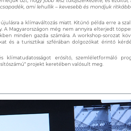
érhetjük azt, hogy jobb lesz talajszerkezete, és ezáltal,
z a csapadék, ami lehullik – kevesebb és mondjuk ritkább
újulásra a klímaváltozás miatt. Kitűnő példa erre a sza
ény. A Magyarországon még nem annyira elterjedt töppe
őbbiekben minden gazda számára. A workshop-sorozat kö
ókat és a turisztikai szférában dolgozókat érintő kérd
 és klímatudatosságot erősítő, szemléletformáló pr
sítószámú" projekt keretében valósult meg.