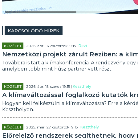
KAPCSOLÓDÓ HÍREK
KÖZÉLET
| 2026. ápr. 16. csütörtök 19:15 |
Rezi
Nemzetközi projekt zárult Reziben: a klím
Továbbra is tart a klímakonferencia. A rendezvény egy
amelyben több mint húsz partner vett részt.
KÖZÉLET
| 2026. ápr. 15. szerda 19:15 |
Keszthely
A klímaváltozással foglalkozó kutatók kr
Hogyan kell felkészülni a klímaváltozásra? Erre a kérd
Keszthelyen.
KÖZÉLET
| 2025. már. 27. csütörtök 19:15 |
Keszthely
Előrejelző rendszerek segíthetnek, hogy