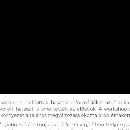
örben is hallhattak hasznos információkat az érdekl
orolt hatásait is ismertették az előadók. A workshop-
a környezet általános megváltozása okozta problémakört
ő legjobb módon tudjon védekezni, legjobban tudja a po