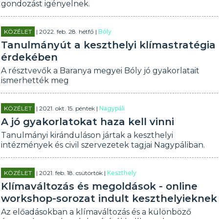
gondozást igényelnek.
KÖZÉLET
| 2022. feb. 28. hétfő |
Bóly
Tanulmányút a keszthelyi klímastratégia
érdekében
A résztvevők a Baranya megyei Bóly jó gyakorlatait
ismerhették meg
KÖZÉLET
| 2021. okt. 15. péntek |
Nagypáli
A jó gyakorlatokat haza kell vinni
Tanulmányi kiránduláson jártak a keszthelyi
intézmények és civil szervezetek tagjai Nagypáliban.
KÖZÉLET
| 2021. feb. 18. csütörtök |
Keszthely
Klímaváltozás és megoldások - online
workshop-sorozat indult keszthelyieknek
Az előadásokban a klímaváltozás és a különböző