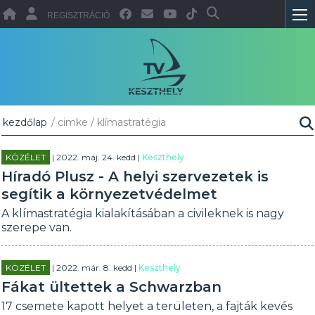
REGISZTRÁCIÓ
kezdőlap
/ cimke / klímastratégia
KÖZÉLET
| 2022. máj. 24. kedd |
Keszthely
Híradó Plusz - A helyi szervezetek is
segítik a környezetvédelmet
A klímastratégia kialakításában a civileknek is nagy
szerepe van.
KÖZÉLET
| 2022. már. 8. kedd |
Keszthely
Fákat ültettek a Schwarzban
17 csemete kapott helyet a területen, a fajták kevés