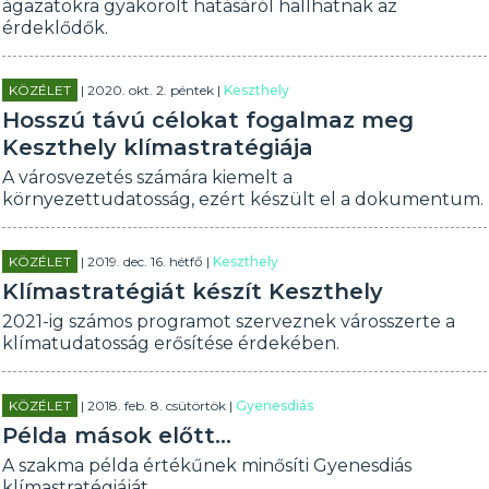
ágazatokra gyakorolt hatásáról hallhatnak az
érdeklődők.
KÖZÉLET
| 2020. okt. 2. péntek |
Keszthely
Hosszú távú célokat fogalmaz meg
Keszthely klímastratégiája
A városvezetés számára kiemelt a
környezettudatosság, ezért készült el a dokumentum.
KÖZÉLET
| 2019. dec. 16. hétfő |
Keszthely
Klímastratégiát készít Keszthely
2021-ig számos programot szerveznek városszerte a
klímatudatosság erősítése érdekében.
KÖZÉLET
| 2018. feb. 8. csütörtök |
Gyenesdiás
Példa mások előtt...
A szakma példa értékűnek minősíti Gyenesdiás
klímastratégiáját.