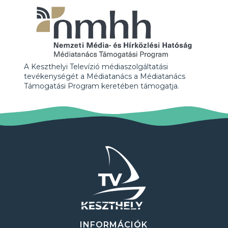
A Keszthelyi Televízió médiaszolgáltatási
tevékenységét a Médiatanács a Médiatanács
Támogatási Program keretében támogatja.
INFORMÁCIÓK