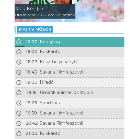
Más-Kép(p)
Utolsó adás: 2022. dec. 23. péntek
MAI TV MŰSOR
12:00
Képújság
18:00
Kukkantó
18:27
Keszthelyi Iránytű
18:43
Savaria Filmfesztivál
19:00
Híradó
19:15
Umatik animációs stúdió
19:26
Sporttárs
19:59
Savaria Filmfesztivál
20:42
Savaria Filmfesztivál
21:00
Kukkantó