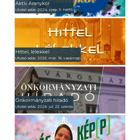
Aktív Aranykor
Utolsó adás: 2024. szep. 9. hétfő
Hittel, lélekkel
Utolsó adás: 2025. már. 16. vasárnap
Önkormányzati híradó
Utolsó adás: 2026. júl. 22. szerda