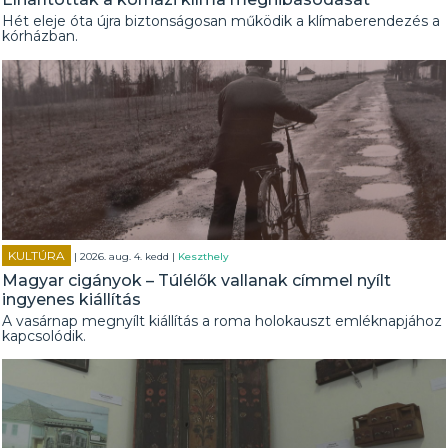
Hét eleje óta újra biztonságosan működik a klímaberendezés a
kórházban.
KULTÚRA
| 2026. aug. 4. kedd |
Keszthely
Magyar cigányok – Túlélők vallanak címmel nyílt
ingyenes kiállítás
A vasárnap megnyílt kiállítás a roma holokauszt emléknapjához
kapcsolódik.