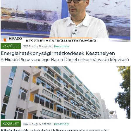
KÖZÉLET
| 2026. aug. 5. szerda |
Keszthely
Energiahatékonysági intézkedések Keszthelyen
A Híradó Plusz vendége Barna Dániel önkormányzati képviselő
KÖZÉLET
| 2026. aug. 5. szerda |
Keszthely
Elhárították a kórházi klíma meghibásodását