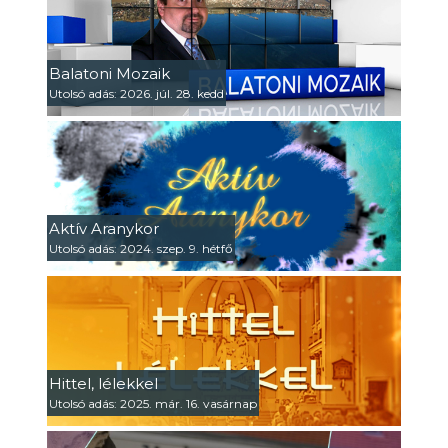
Balatoni Mozaik
Utolsó adás: 2026. júl. 28. kedd
Aktív Aranykor
Utolsó adás: 2024. szep. 9. hétfő
Hittel, lélekkel
Utolsó adás: 2025. már. 16. vasárnap