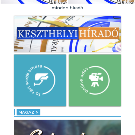
Városi Strandra!
minden híradó
- Örökségünk tábor: töretlen
a népszerűsége a
pásztorélet
hagyományainak!
- Altér Feszt: megkezdődött
a négynapos program
Gyenesdiáson!
MAGAZIN