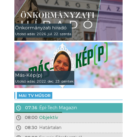
Önkormányzati híradó
Utolsó adás: 2026. júl. 22. szerda
Más-Kép(p)
Utolsó adás: 2022. dec. 23. péntek
MAI TV MŰSOR
07:36
Épí-Tech Magazin
08:00
Objektív
08:30
Határtalan