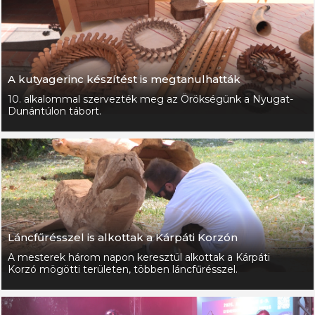
A kutyagerinc készítést is megtanulhatták
10. alkalommal szervezték meg az Örökségünk a Nyugat-
Dunántúlon tábort.
Láncfűrésszel is alkottak a Kárpáti Korzón
A mesterek három napon keresztül alkottak a Kárpáti
Korzó mögötti területen, többen láncfűrésszel.