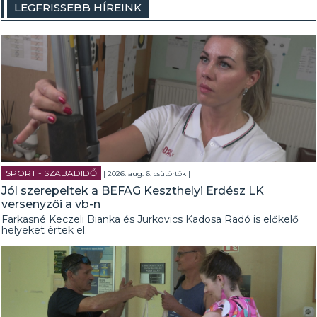
LEGFRISSEBB HÍREINK
SPORT - SZABADIDŐ
| 2026. aug. 6. csütörtök |
Jól szerepeltek a BEFAG Keszthelyi Erdész LK
versenyzői a vb-n
Farkasné Keczeli Bianka és Jurkovics Kadosa Radó is előkelő
helyeket értek el.