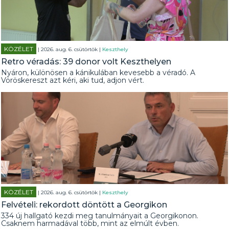
KÖZÉLET
| 2026. aug. 6. csütörtök |
Keszthely
Retro véradás: 39 donor volt Keszthelyen
Nyáron, különösen a kánikulában kevesebb a véradó. A
Vöröskereszt azt kéri, aki tud, adjon vért.
KÖZÉLET
| 2026. aug. 6. csütörtök |
Keszthely
Felvételi: rekordott döntött a Georgikon
334 új hallgató kezdi meg tanulmányait a Georgikonon.
Csaknem harmadával több, mint az elmúlt évben.