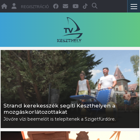
REGISZTRÁCIÓ
Strand kerekesszék segíti Keszthelyen a
mozgáskorlátozottakat
Jövőre vízi beemelőt is telepítenek a Szigetfürdőre.