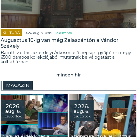
KULTÚRA
| 2026. aug. 4. kedd |
Zalaszántó
Augusztus 10-ig van még Zalaszántón a Vándor
Székely
Bálinth Zoltán, az erdélyi Árkoson élő néprajzi gyűjtő mintegy
6500 darabos kollekciójából mutatnak be válogatást a
kultúrházban.
minden hír
MAGAZIN
2026.
2026.
aug. 6.
aug. 6.
csütörtök
csütörtök
Nagy az érdeklődés a
Szignatúra 2026. augusztus