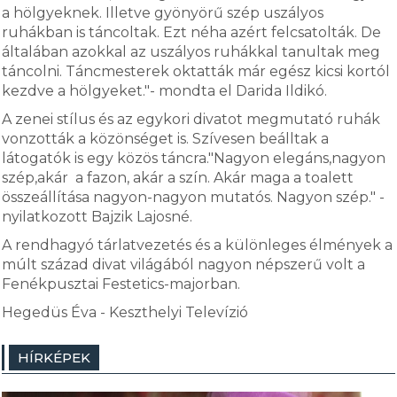
a hölgyeknek. Illetve gyönyörű szép uszályos
ruhákban is táncoltak. Ezt néha azért felcsatolták. De
általában azokkal az uszályos ruhákkal tanultak meg
táncolni. Táncmesterek oktatták már egész kicsi kortól
kezdve a hölgyeket."- mondta el Darida Ildikó.
A zenei stílus és az egykori divatot megmutató ruhák
vonzották a közönséget is. Szívesen beálltak a
látogatók is egy közös táncra."Nagyon elegáns,nagyon
szép,akár a fazon, akár a szín. Akár maga a toalett
összeállítása nagyon-nagyon mutatós. Nagyon szép." -
nyilatkozott Bajzik Lajosné.
A rendhagyó tárlatvezetés és a különleges élmények a
múlt század divat világából nagyon népszerű volt a
Fenékpusztai Festetics-majorban.
Hegedüs Éva - Keszthelyi Televízió
HÍRKÉPEK