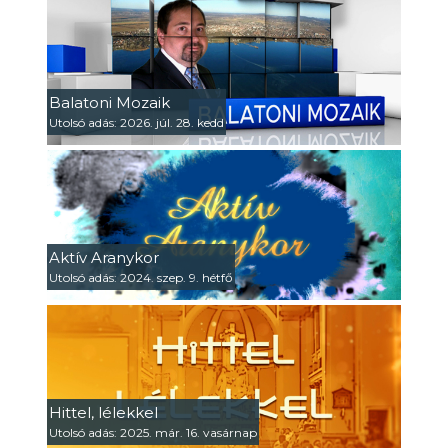
Balatoni Mozaik
Utolsó adás: 2026. júl. 28. kedd
Aktív Aranykor
Utolsó adás: 2024. szep. 9. hétfő
Hittel, lélekkel
Utolsó adás: 2025. már. 16. vasárnap