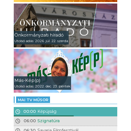
Önkormányzati híradó
Utolsó adás: 2026. júl. 22. szerda
Más-Kép(p)
Utolsó adás: 2022. dec. 23. péntek
MAI TV MŰSOR
00:00
Képújság
06:00
Szignatúra
06:30
Savaria Filmfesztivál