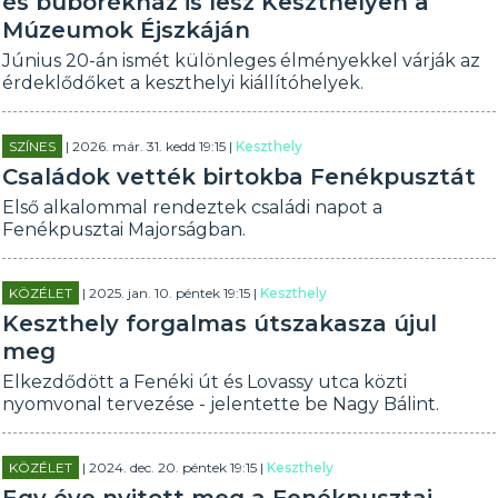
és buborékház is lesz Keszthelyen a
Múzeumok Éjszkáján
Június 20-án ismét különleges élményekkel várják az
érdeklődőket a keszthelyi kiállítóhelyek.
SZÍNES
| 2026. már. 31. kedd 19:15 |
Keszthely
Családok vették birtokba Fenékpusztát
Első alkalommal rendeztek családi napot a
Fenékpusztai Majorságban.
KÖZÉLET
| 2025. jan. 10. péntek 19:15 |
Keszthely
Keszthely forgalmas útszakasza újul
meg
Elkezdődött a Fenéki út és Lovassy utca közti
nyomvonal tervezése - jelentette be Nagy Bálint.
KÖZÉLET
| 2024. dec. 20. péntek 19:15 |
Keszthely