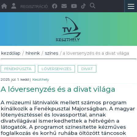
REGISZTRÁCIÓ
kezdőlap
/
híreink
/
színes
/ a lóversenyzés és a divat világa
FENÉKPUSZTA
LÓVERSENYZÉS
DIVAT
2025. júl. 1. kedd
|
Keszthely
A lóversenyzés és a divat világa
A múzeumi látnivalók mellett számos program
kínálkozik a Fenékpusztai Majorságban. A magyar
lótenyésztéssel és lovassporttal, annak
divatvilágával ismerkedhettek a hétvégén a
látogatók. A programot színesítette kézműves
foglalkozás és korhű ruhába öltözött táncosok