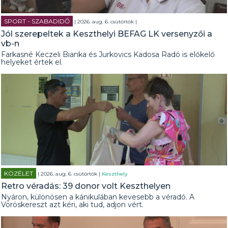
SPORT - SZABADIDŐ
| 2026. aug. 6. csütörtök |
Jól szerepeltek a Keszthelyi BEFAG LK versenyzői a
vb-n
Farkasné Keczeli Bianka és Jurkovics Kadosa Radó is előkelő
helyeket értek el.
KÖZÉLET
| 2026. aug. 6. csütörtök |
Keszthely
Retro véradás: 39 donor volt Keszthelyen
Nyáron, különösen a kánikulában kevesebb a véradó. A
Vöröskereszt azt kéri, aki tud, adjon vért.