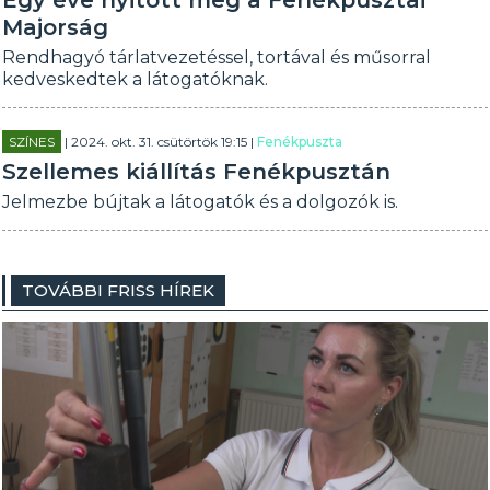
Egy éve nyitott meg a Fenékpusztai
Majorság
Rendhagyó tárlatvezetéssel, tortával és műsorral
kedveskedtek a látogatóknak.
SZÍNES
| 2024. okt. 31. csütörtök 19:15 |
Fenékpuszta
Szellemes kiállítás Fenékpusztán
Jelmezbe bújtak a látogatók és a dolgozók is.
TOVÁBBI FRISS HÍREK