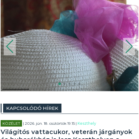
KAPCSOLÓDÓ HÍREK
KÖZÉLET
| 2026. jún. 18. csütörtök 19:15 |
Keszthely
Világítós vattacukor, veterán járgányok