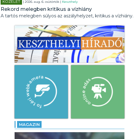
KÖZÉLET
| 2026. aug. 6. csütörtök |
Keszthely
Rekord melegben kritikus a vízhiány
A tartós melegben súlyos az aszályhelyzet, kritikus a vízhiány.
MAGAZIN