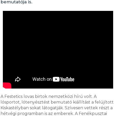
bemutatója is.
A Festetics lovas birtok nemzetközi hírű volt. A
lósportot, lótenyésztést bemutató kiállítást a felújított
Kiskastélyban sokat látogatják. Szívesen vettek részt a
hétvégi programban is az emberek. A Fenékpusztai