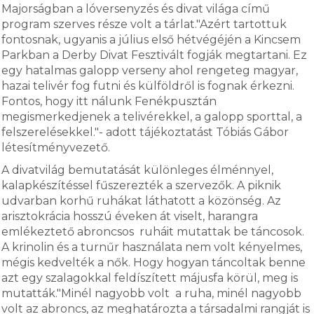
Majorságban a lóversenyzés és divat világa című
program szerves része volt a tárlat."Azért tartottuk
fontosnak, ugyanis a július első hétvégéjén a Kincsem
Parkban a Derby Divat Fesztivált fogják megtartani. Ez
egy hatalmas galopp verseny ahol rengeteg magyar,
hazai telivér fog futni és külföldről is fognak érkezni.
Fontos, hogy itt nálunk Fenékpusztán
megismerkedjenek a telivérekkel, a galopp sporttal, a
felszerelésekkel."- adott tájékoztatást Tóbiás Gábor
létesítményvezető.
A divatvilág bemutatását különleges élménnyel,
kalapkészítéssel fűszerezték a szervezők. A piknik
udvarban korhű ruhákat láthatott a közönség. Az
arisztokrácia hosszú éveken át viselt, harangra
emlékeztető abroncsos ruháit mutattak be táncosok.
A krinolin és a turnűr használata nem volt kényelmes,
mégis kedvelték a nők. Hogy hogyan táncoltak benne
azt egy szalagokkal feldíszített májusfa körül, meg is
mutatták."Minél nagyobb volt a ruha, minél nagyobb
volt az abroncs, az meghatározta a társadalmi rangját is