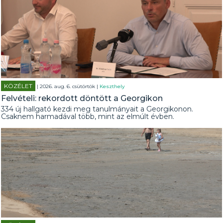
KÖZÉLET
| 2026. aug. 6. csütörtök |
Keszthely
Felvételi: rekordott döntött a Georgikon
334 új hallgató kezdi meg tanulmányait a Georgikonon.
Csaknem harmadával több, mint az elmúlt évben.