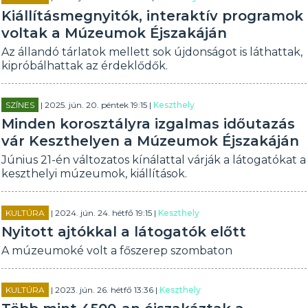
Kiállításmegnyitók, interaktív programok
voltak a Múzeumok Éjszakáján
Az állandó tárlatok mellett sok újdonságot is láthattak,
kipróbálhattak az érdeklődők.
SZÍNES
| 2025. jún. 20. péntek 19:15 |
Keszthely
Minden korosztályra izgalmas időutazás
vár Keszthelyen a Múzeumok Éjszakáján
Június 21-én változatos kínálattal várják a látogatókat a
keszthelyi múzeumok, kiállítások.
KULTÚRA
| 2024. jún. 24. hétfő 19:15 |
Keszthely
Nyitott ajtókkal a látogatók előtt
A múzeumoké volt a főszerep szombaton
KULTÚRA
| 2023. jún. 26. hétfő 13:36 |
Keszthely