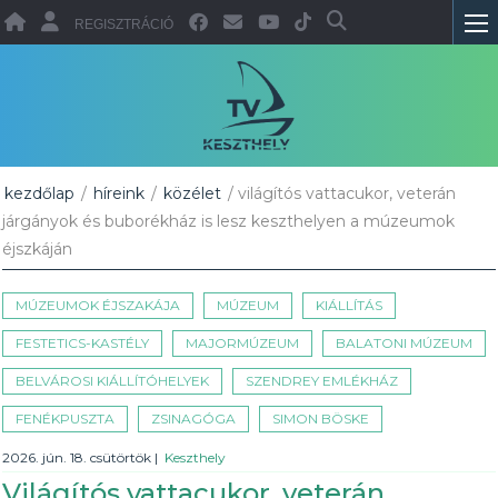
REGISZTRÁCIÓ
kezdőlap
/
híreink
/
közélet
/ világítós vattacukor, veterán
járgányok és buborékház is lesz keszthelyen a múzeumok
éjszkáján
MÚZEUMOK ÉJSZAKÁJA
MÚZEUM
KIÁLLÍTÁS
FESTETICS-KASTÉLY
MAJORMÚZEUM
BALATONI MÚZEUM
BELVÁROSI KIÁLLÍTÓHELYEK
SZENDREY EMLÉKHÁZ
FENÉKPUSZTA
ZSINAGÓGA
SIMON BÖSKE
2026. jún. 18. csütörtök
|
Keszthely
Világítós vattacukor, veterán