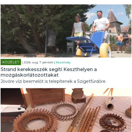
KÖZÉLET
| 2026. aug. 7. péntek |
Keszthely
Strand kerekesszék segíti Keszthelyen a
mozgáskorlátozottakat
Jövőre vízi beemelőt is telepítenek a Szigetfürdőre.