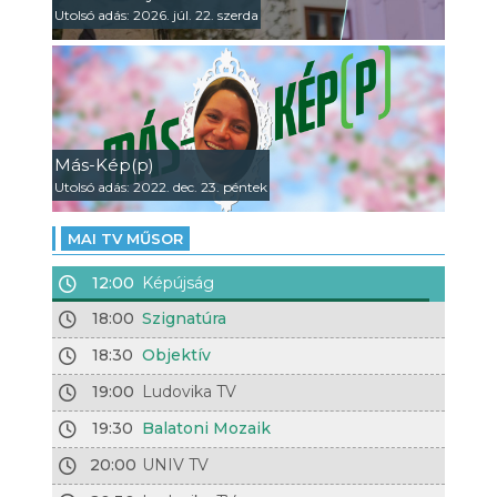
Utolsó adás: 2026. júl. 22. szerda
Más-Kép(p)
Utolsó adás: 2022. dec. 23. péntek
MAI TV MŰSOR
12:00
Képújság
18:00
Szignatúra
18:30
Objektív
19:00
Ludovika TV
19:30
Balatoni Mozaik
20:00
UNIV TV