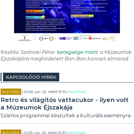
frissítés: Szolnoki Péter
betegsége miatt
a Múzeumok
Éjszakájára meghirdetett Bon-Bon koncert elmarad
KAPCSOLÓDÓ HÍREK
KULTÚRA
| 2026. jún. 22. hétfő 19:15 |
Keszthely
Retro és világítós vattacukor - ilyen volt
a Múzeumok Éjszakája
Számos programmal készültek a kulturális eseményre.
KULTÚRA
| 2025. jún. 23. hétfő 19:15 |
Keszthely