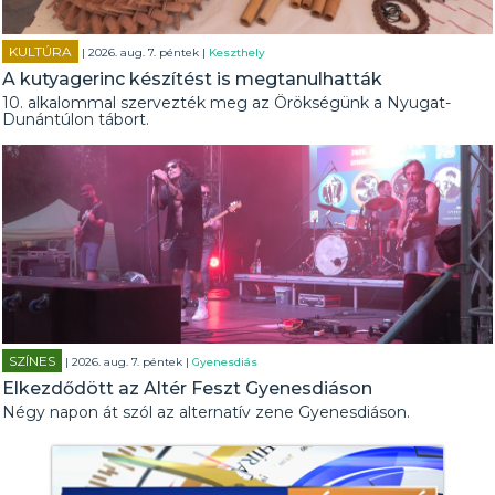
KULTÚRA
| 2026. aug. 7. péntek |
Keszthely
A kutyagerinc készítést is megtanulhatták
10. alkalommal szervezték meg az Örökségünk a Nyugat-
Dunántúlon tábort.
SZÍNES
| 2026. aug. 7. péntek |
Gyenesdiás
Elkezdődött az Altér Feszt Gyenesdiáson
Négy napon át szól az alternatív zene Gyenesdiáson.