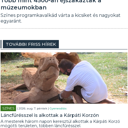
Több mint 4500-an éjszakáztak a
múzeumokban
Színes programkavalkád várta a kicsiket és nagyokat
egyaránt.
TOVÁBBI FRISS HÍREK
SZÍNES
| 2026. aug. 7. péntek |
Gyenesdiás
Láncfűrésszel is alkottak a Kárpáti Korzón
A mesterek három napon keresztül alkottak a Kárpáti Korzó
mögötti területen, többen láncfűrésszel.