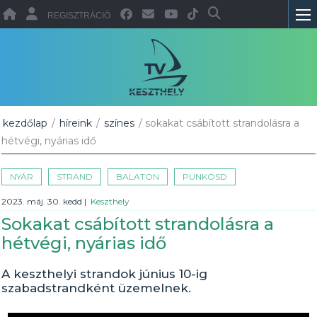
REGISZTRÁCIÓ
kezdőlap
/
híreink
/
színes
/ sokakat csábított strandolásra a
hétvégi, nyárias idő
NYÁR
STRAND
BALATON
PÜNKÖSD
2023. máj. 30. kedd
|
Keszthely
Sokakat csábított strandolásra a
hétvégi, nyárias idő
A keszthelyi strandok június 10-ig
szabadstrandként üzemelnek.