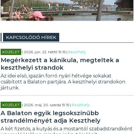
KAPCSOLÓDÓ HÍREK
KÖZÉLET
| 2026. jún. 22. hétfő 19:15 |
Keszthely
Megérkezett a kánikula, megteltek a
keszthelyi strandok
Az idei első, igazán forró nyári hétvége sokakat
csábított a Balaton partjára. A keszthelyi strandokon
jártunk.
KÖZÉLET
| 2026. máj. 20. szerda 19:15 |
Keszthely
A Balaton egyik legsokszínűbb
strandélményét adja Keszthely
A két fizetős, a kutyás és a mostantól szabadstrandként