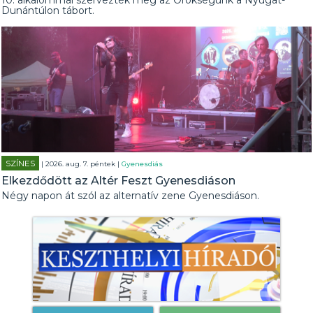
10. alkalommal szervezték meg az Örökségünk a Nyugat-
Dunántúlon tábort.
SZÍNES
| 2026. aug. 7. péntek |
Gyenesdiás
Elkezdődött az Altér Feszt Gyenesdiáson
Négy napon át szól az alternatív zene Gyenesdiáson.