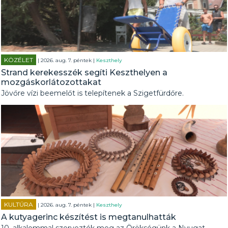
KÖZÉLET
| 2026. aug. 7. péntek |
Keszthely
Strand kerekesszék segíti Keszthelyen a
mozgáskorlátozottakat
Jövőre vízi beemelőt is telepítenek a Szigetfürdőre.
KULTÚRA
| 2026. aug. 7. péntek |
Keszthely
A kutyagerinc készítést is megtanulhatták