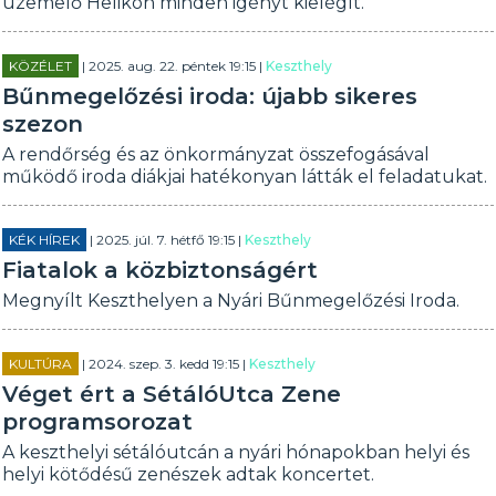
üzemelő Helikon minden igényt kielégít.
KÖZÉLET
| 2025. aug. 22. péntek 19:15 |
Keszthely
Bűnmegelőzési iroda: újabb sikeres
szezon
A rendőrség és az önkormányzat összefogásával
működő iroda diákjai hatékonyan látták el feladatukat.
KÉK HÍREK
| 2025. júl. 7. hétfő 19:15 |
Keszthely
Fiatalok a közbiztonságért
Megnyílt Keszthelyen a Nyári Bűnmegelőzési Iroda.
KULTÚRA
| 2024. szep. 3. kedd 19:15 |
Keszthely
Véget ért a SétálóUtca Zene
programsorozat
A keszthelyi sétálóutcán a nyári hónapokban helyi és
helyi kötődésű zenészek adtak koncertet.