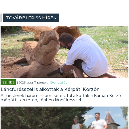
TOVÁBBI FRISS HÍREK
SZÍNES
| 2026. aug. 7. péntek |
Gyenesdiás
Láncfűrésszel is alkottak a Kárpáti Korzón
A mesterek három napon keresztül alkottak a Kárpáti Korzó
mögötti területen, többen láncfűrésszel.