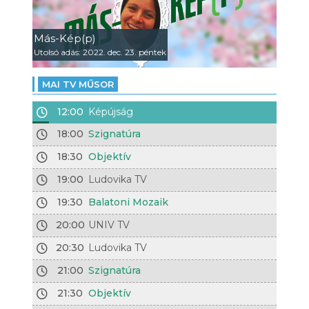
Más-Kép(p)
Utolsó adás: 2022. dec. 23. péntek
MAI TV MŰSOR
12:00
Képújság
18:00
Szignatúra
18:30
Objektív
19:00
Ludovika TV
19:30
Balatoni Mozaik
20:00
UNIV TV
20:30
Ludovika TV
21:00
Szignatúra
21:30
Objektív