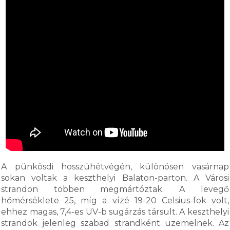
A pünkösdi hosszúhétvégén, különösen vasárnap
sokan voltak a keszthelyi Balaton-parton. A Városi
strandon többen megmártóztak. A levegő
hőmérséklete 25, míg a vízé 19-20 Celsius-fok volt,
ehhez magas, 7,4-es UV-b sugárzás társult. A keszthelyi
strandok jelenleg szabad strandként üzemelnek. Az