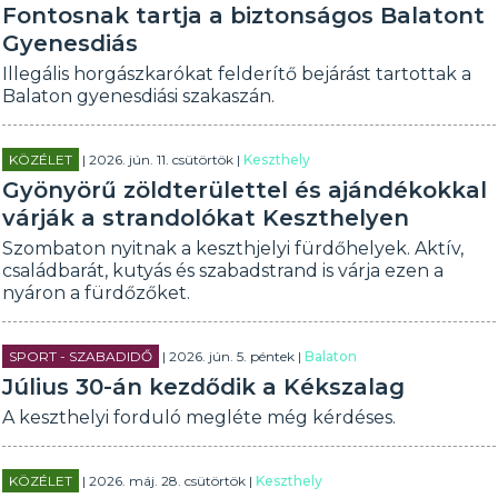
Fontosnak tartja a biztonságos Balatont
Gyenesdiás
Illegális horgászkarókat felderítő bejárást tartottak a
Balaton gyenesdiási szakaszán.
KÖZÉLET
| 2026. jún. 11. csütörtök |
Keszthely
Gyönyörű zöldterülettel és ajándékokkal
várják a strandolókat Keszthelyen
Szombaton nyitnak a keszthjelyi fürdőhelyek. Aktív,
családbarát, kutyás és szabadstrand is várja ezen a
nyáron a fürdőzőket.
SPORT - SZABADIDŐ
| 2026. jún. 5. péntek |
Balaton
Július 30-án kezdődik a Kékszalag
A keszthelyi forduló megléte még kérdéses.
KÖZÉLET
| 2026. máj. 28. csütörtök |
Keszthely