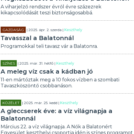
A viharjelző rendszer évről évre százezrek
kikapcsolódását teszi biztonságosabbá.
GAZDASÁG
| 2025. ápr. 2. szerda |
Keszthely
Tavasszal a Balatonnál
Programokkal teli tavasz vár a Balatonra.
SZÍNES
| 2025. már. 31. hétfő |
Keszthely
A meleg víz csak a kádban jó
11-en mártóztak meg a 10 fokos vízben a szombati
Tavaszköszöntő csobbanáson.
KÖZÉLET
| 2025. már. 25. kedd |
Keszthely
A gleccserek éve: a víz világnapja a
Balatonnál
Március 22. a víz világnapja. A Nők a Balatonért
Egyesület keszthelyi csoportja idén is színes programot