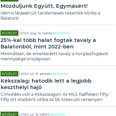
Mozduljunk Együtt, Egymásért!
Idén is látássérült tandemesek tekerték körbe a
Balatont.
KÖZÉLET
| 2024. aug. 14. szerda |
Keszthely
25%-kal több halat fogtak tavaly a
Balatonból, mint 2022-ben
Minimálisan, de emelkedett tavaly a horgászfogások
mennyisége országosan.
KÖZÉLET
| 2024. júl. 19. péntek |
Keszthely
Kékszalag: hatodik lett a legjobb
keszthelyi hajó
Címvédés volt a Kékszalagon. Az MLS Raiffeisen Fifty-
Fifty ért elsőként célba az 56. tókerülő versenyen.
KÖZÉLET
| 2024. júl. 15. hétfő |
Keszthely