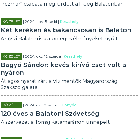
"rozmár" csapata megfürdött a hideg Balatonban.
KÖZÉLET
| 2024. nov. 5. kedd |
Keszthely
Két keréken és bakancsosan is Balaton
Az őszi Balaton is különleges élményeket nyújt.
KÖZÉLET
| 2024. okt. 16. szerda |
Keszthely
Bagyó Sándor: kevés kirívó eset volt a
nyáron
Átlagos nyarat zárt a Vízimentők Magyarországi
Szakszolgálata.
KÖZÉLET
| 2024. okt. 2. szerda |
Fonyód
120 éves a Balatoni Szövetség
A szervezet a Tomaj Katamaránon ünnepelt.