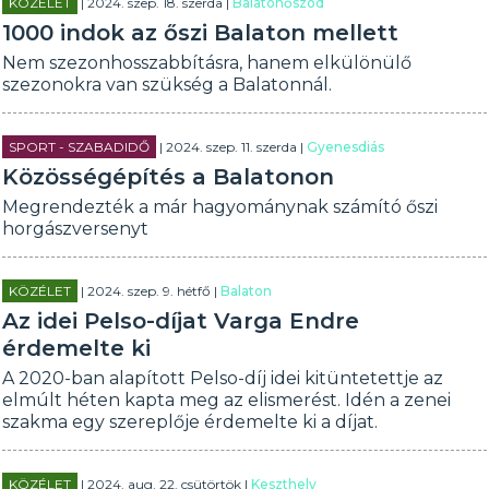
KÖZÉLET
| 2024. szep. 18. szerda |
Balatonőszöd
1000 indok az őszi Balaton mellett
Nem szezonhosszabbításra, hanem elkülönülő
szezonokra van szükség a Balatonnál.
SPORT - SZABADIDŐ
| 2024. szep. 11. szerda |
Gyenesdiás
Közösségépítés a Balatonon
Megrendezték a már hagyománynak számító őszi
horgászversenyt
KÖZÉLET
| 2024. szep. 9. hétfő |
Balaton
Az idei Pelso-díjat Varga Endre
érdemelte ki
A 2020-ban alapított Pelso-díj idei kitüntetettje az
elmúlt héten kapta meg az elismerést. Idén a zenei
szakma egy szereplője érdemelte ki a díjat.
KÖZÉLET
| 2024. aug. 22. csütörtök |
Keszthely