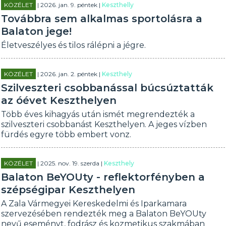
KÖZÉLET
| 2026. jan. 9. péntek |
Keszthelly
Továbbra sem alkalmas sportolásra a
Balaton jege!
Életveszélyes és tilos rálépni a jégre.
KÖZÉLET
| 2026. jan. 2. péntek |
Keszthely
Szilveszteri csobbanással búcsúztatták
az óévet Keszthelyen
Több éves kihagyás után ismét megrendezték a
szilveszteri csobbanást Keszthelyen. A jeges vízben
fürdés egyre több embert vonz.
KÖZÉLET
| 2025. nov. 19. szerda |
Keszthely
Balaton BeYOUty - reflektorfényben a
szépségipar Keszthelyen
A Zala Vármegyei Kereskedelmi és Iparkamara
szervezésében rendezték meg a Balaton BeYOUty
nevű eseményt, fodrász és kozmetikus szakmában