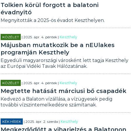
Tolkien körül forgott a balatoni
évadnyitó
Megnyitották a 2025-ös évadot Keszthelyen.
KÖZÉLET
| 2025. ápr. 4. péntek |
Keszthely
Májusban mutatkozik be a nEUlakes
programján Keszthely
Egyedüli magyarországi városként lett tagja Keszthely
az Európai Vidéki Tavak Hálózatának.
KÖZÉLET
| 2025. ápr. 4. péntek |
Keszthely
Megtette hatását márciusi bő csapadék
Kedvező a Balaton vízállása, a vízügyesek pedig
további vízszintemelkedésre számítanak.
KÉK HÍREK
| 2025. ápr. 2. szerda |
Keszthely
Megkezdődött a viharjelzés a Balatonon