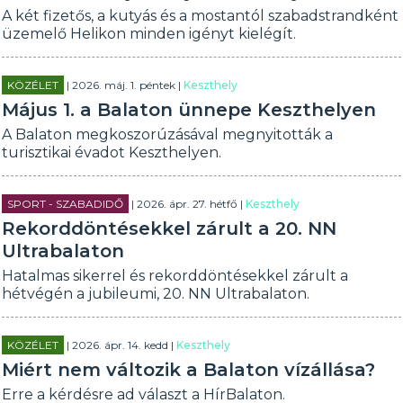
A két fizetős, a kutyás és a mostantól szabadstrandként
üzemelő Helikon minden igényt kielégít.
KÖZÉLET
| 2026. máj. 1. péntek |
Keszthely
Május 1. a Balaton ünnepe Keszthelyen
A Balaton megkoszorúzásával megnyitották a
turisztikai évadot Keszthelyen.
SPORT - SZABADIDŐ
| 2026. ápr. 27. hétfő |
Keszthely
Rekorddöntésekkel zárult a 20. NN
Ultrabalaton
Hatalmas sikerrel és rekorddöntésekkel zárult a
hétvégén a jubileumi, 20. NN Ultrabalaton.
KÖZÉLET
| 2026. ápr. 14. kedd |
Keszthely
Miért nem változik a Balaton vízállása?
Erre a kérdésre ad választ a HírBalaton.