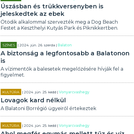
Úszásban és trükkversenyben is
jeleskedtek az ebek
Ötödik alkalommal szervezték meg a Dog Beach
Festet a Keszthelyi Kutyás Park és Piknikkertben.
SZÍNES
| 2024. jún. 26. szerda |
Balaton
A biztonság a legfontosabb a Balatonon
is
A vízimentők a balesetek megelőzésére hívják fel a
figyelmet.
KULTÚRA
| 2024. jún. 25. kedd |
Vonyarcvashegy
Lovagok kard nélkül
A Balatoni Borrégió ügyeiről értekeztek
KULTÚRA
| 2024. jún. 25. kedd |
Vonyarcvashegy
Ahol megfér egymás mellett tűz és víz