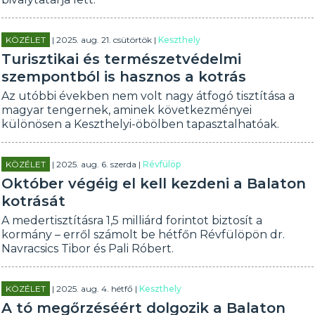
KÖZÉLET
| 2025. aug. 21. csütörtök |
Keszthely
Turisztikai és természetvédelmi
szempontból is hasznos a kotrás
Az utóbbi években nem volt nagy átfogó tisztítása a
magyar tengernek, aminek következményei
különösen a Keszthelyi-öbölben tapasztalhatóak.
KÖZÉLET
| 2025. aug. 6. szerda |
Révfülöp
Október végéig el kell kezdeni a Balaton
kotrását
A medertisztításra 1,5 milliárd forintot biztosít a
kormány – erről számolt be hétfőn Révfülöpön dr.
Navracsics Tibor és Pali Róbert.
KÖZÉLET
| 2025. aug. 4. hétfő |
Keszthely
A tó megőrzéséért dolgozik a Balaton