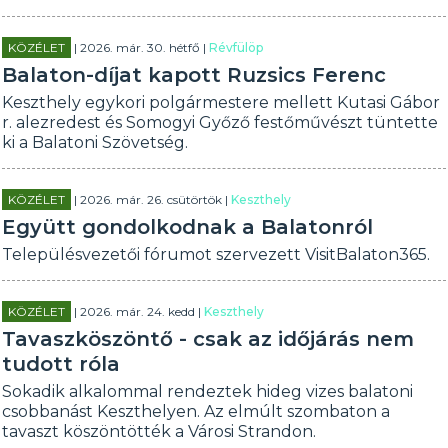
KÖZÉLET
| 2026. már. 30. hétfő |
Révfülöp
Balaton-díjat kapott Ruzsics Ferenc
Keszthely egykori polgármestere mellett Kutasi Gábor
r. alezredest és Somogyi Győző festőművészt tüntette
ki a Balatoni Szövetség.
KÖZÉLET
| 2026. már. 26. csütörtök |
Keszthely
Együtt gondolkodnak a Balatonról
Településvezetői fórumot szervezett VisitBalaton365.
KÖZÉLET
| 2026. már. 24. kedd |
Keszthely
Tavaszköszöntő - csak az időjárás nem
tudott róla
Sokadik alkalommal rendeztek hideg vizes balatoni
csobbanást Keszthelyen. Az elmúlt szombaton a
tavaszt köszöntötték a Városi Strandon.