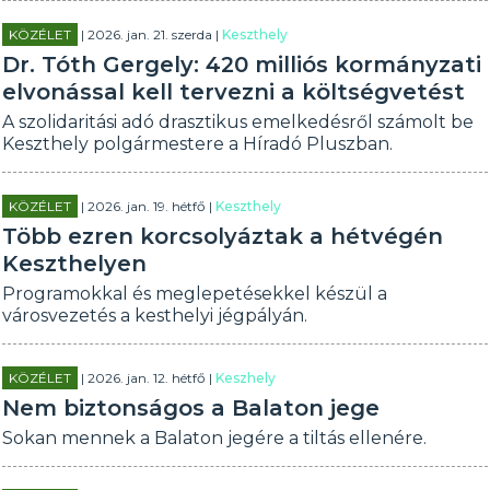
KÖZÉLET
| 2026. jan. 21. szerda |
Keszthely
Dr. Tóth Gergely: 420 milliós kormányzati
elvonással kell tervezni a költségvetést
A szolidaritási adó drasztikus emelkedésről számolt be
Keszthely polgármestere a Híradó Pluszban.
KÖZÉLET
| 2026. jan. 19. hétfő |
Keszthely
Több ezren korcsolyáztak a hétvégén
Keszthelyen
Programokkal és meglepetésekkel készül a
városvezetés a kesthelyi jégpályán.
KÖZÉLET
| 2026. jan. 12. hétfő |
Keszhely
Nem biztonságos a Balaton jege
Sokan mennek a Balaton jegére a tiltás ellenére.