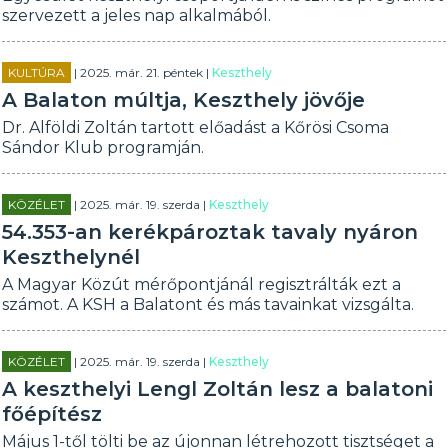
szervezett a jeles nap alkalmából.
KULTÚRA
| 2025. már. 21. péntek |
Keszthely
A Balaton múltja, Keszthely jövője
Dr. Alföldi Zoltán tartott előadást a Kőrösi Csoma
Sándor Klub programján.
KÖZÉLET
| 2025. már. 19. szerda |
Keszthely
54.353-an kerékpároztak tavaly nyáron
Keszthelynél
A Magyar Közút mérőpontjánál regisztrálták ezt a
számot. A KSH a Balatont és más tavainkat vizsgálta.
KÖZÉLET
| 2025. már. 19. szerda |
Keszthely
A keszthelyi Lengl Zoltán lesz a balatoni
főépítész
Május 1-től tölti be az újonnan létrehozott tisztséget a