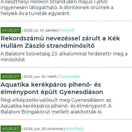
A keszthelyi Helikon Strand idén május 1-jétől
ingyenesen látogatható. A döntésnek örülnek a
helyiek és a turisták egyaránt.
KÖZÉLET
| 2026. júl. 10. péntek |
Fonyód
Rekordszámú nevezéssel zárult a Kék
Hullám Zászló strandminősítő
A Balatoni Szövetség 23. alkalommal hirdetettr meg a
minősítést.
KÖZÉLET
| 2026. jún. 29. hétfő |
Gyenesdiás
Aquatika kerékpáros pihenő- és
élménypont épült Gyenesdiáson
Régi elképzelés valósult meg Gyenesdiáson: az
Aquatika kerékpáros pihenő- és élménypont. A
Balatoni Bringakörút mellett alakították ki.
KÖZÉLET
| 2026. jún. 25. csütörtök |
Keszthely