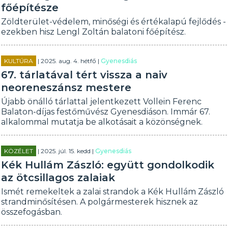
főépítésze
Zöldterület-védelem, minőségi és értékalapú fejlődés -
ezekben hisz Lengl Zoltán balatoni főépítész.
KULTÚRA
| 2025. aug. 4. hétfő |
Gyenesdiás
67. tárlatával tért vissza a naiv
neoreneszánsz mestere
Újabb önálló tárlattal jelentkezett Vollein Ferenc
Balaton-díjas festőművész Gyenesdiáson. Immár 67.
alkalommal mutatja be alkotásait a közönségnek.
KÖZÉLET
| 2025. júl. 15. kedd |
Gyenesdiás
Kék Hullám Zászló: együtt gondolkodik
az ötcsillagos zalaiak
Ismét remekeltek a zalai strandok a Kék Hullám Zászló
strandminősítésen. A polgármesterek hisznek az
összefogásban.