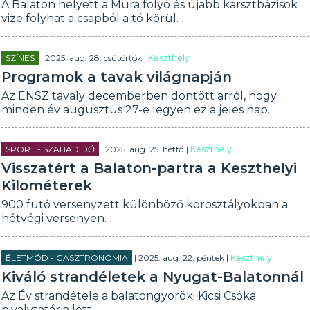
A Balaton helyett a Mura folyó és újabb karsztbázisok
vize folyhat a csapból a tó körül.
SZÍNES
| 2025. aug. 28. csütörtök |
Keszthely
Programok a tavak világnapján
Az ENSZ tavaly decemberben döntött arról, hogy
minden év augusztus 27-e legyen ez a jeles nap.
SPORT - SZABADIDŐ
| 2025. aug. 25. hétfő |
Keszthely
Visszatért a Balaton-partra a Keszthelyi
Kilométerek
900 futó versenyzett különböző korosztályokban a
hétvégi versenyen.
ÉLETMÓD - GASZTRONÓMIA
| 2025. aug. 22. péntek |
Keszthely
Kiváló strandéletek a Nyugat-Balatonnál
Az Év strandétele a balatongyöröki Kicsi Csóka
bivalytatárja lett.