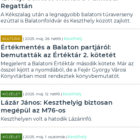
Regattán
A Kékszalag után a legnagyobb balatoni túraverseny
ezúttal is Balatonföldvár és Keszthely között zajlott.
KULTÚRA
| 2025. máj. 26. hétfő |
Keszthely
Értékmentés a Balaton partjáról:
bemutatták az Értéktár 2. kötetét
Megjelent a Balatoni Értéktár második kötete. Már az
ősszel kijött a nyomdából, de a Fejér György Városi
Könyvtárban most rendeztek könyvbemutatót.
KÖZÉLET
| 2025. máj. 12. hétfő |
Keszthely
Lázár János: Keszthelyig biztosan
megépül az M76-os
Keszthelyen volt a hatodik Lázárinfó.
KÖZÉLET
| 2025. máj. 1. csütörtök |
Keszthely