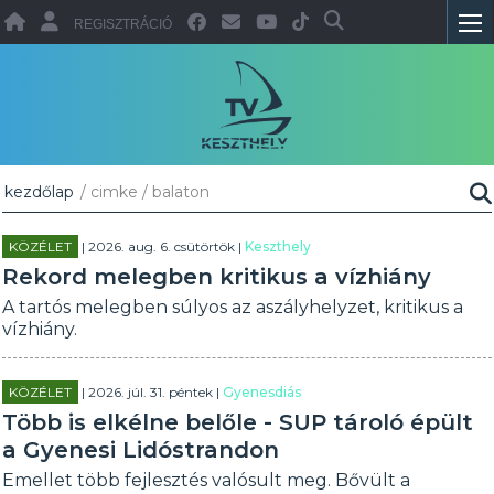
REGISZTRÁCIÓ
kezdőlap
/ cimke / balaton
KÖZÉLET
| 2026. aug. 6. csütörtök |
Keszthely
Rekord melegben kritikus a vízhiány
A tartós melegben súlyos az aszályhelyzet, kritikus a
vízhiány.
KÖZÉLET
| 2026. júl. 31. péntek |
Gyenesdiás
Több is elkélne belőle - SUP tároló épült
a Gyenesi Lidóstrandon
Emellet több fejlesztés valósult meg. Bővült a