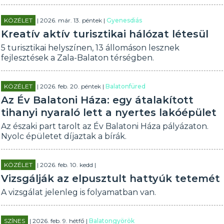
KÖZÉLET
| 2026. már. 13. péntek |
Gyenesdiás
Kreatív aktív turisztikai hálózat létesül
5 turisztikai helyszínen, 13 állomáson lesznek
fejlesztések a Zala-Balaton térségben.
KÖZÉLET
| 2026. feb. 20. péntek |
Balatonfüred
Az Év Balatoni Háza: egy átalakított
tihanyi nyaraló lett a nyertes lakóépület
Az északi part tarolt az Év Balatoni Háza pályázaton.
Nyolc épületet díjaztak a bírák.
KÖZÉLET
| 2026. feb. 10. kedd |
Vizsgálják az elpusztult hattyúk tetemét
A vizsgálat jelenleg is folyamatban van.
SZÍNES
| 2026. feb. 9. hétfő |
Balatongyörök