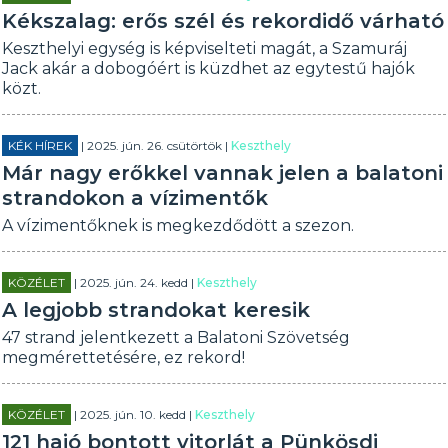
Kékszalag: erős szél és rekordidő várható
Keszthelyi egység is képviselteti magát, a Szamuráj
Jack akár a dobogóért is küzdhet az egytestű hajók
közt.
KÉK HÍREK
| 2025. jún. 26. csütörtök |
Keszthely
Már nagy erőkkel vannak jelen a balatoni
strandokon a vízimentők
A vízimentőknek is megkezdődött a szezon.
KÖZÉLET
| 2025. jún. 24. kedd |
Keszthely
A legjobb strandokat keresik
47 strand jelentkezett a Balatoni Szövetség
megmérettetésére, ez rekord!
KÖZÉLET
| 2025. jún. 10. kedd |
Keszthely
121 hajó bontott vitorlát a Pünkösdi