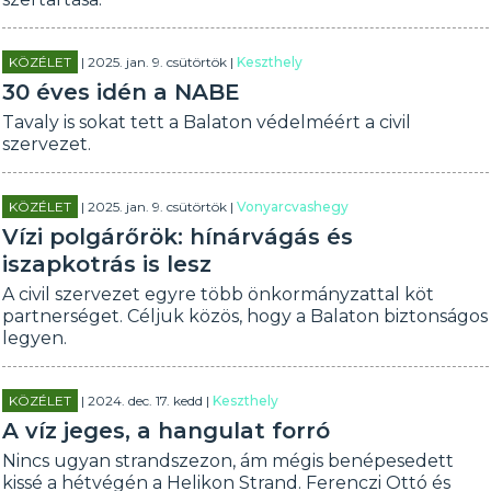
KÖZÉLET
| 2025. jan. 9. csütörtök |
Keszthely
30 éves idén a NABE
Tavaly is sokat tett a Balaton védelméért a civil
szervezet.
KÖZÉLET
| 2025. jan. 9. csütörtök |
Vonyarcvashegy
Vízi polgárőrök: hínárvágás és
iszapkotrás is lesz
A civil szervezet egyre több önkormányzattal köt
partnerséget. Céljuk közös, hogy a Balaton biztonságos
legyen.
KÖZÉLET
| 2024. dec. 17. kedd |
Keszthely
A víz jeges, a hangulat forró
Nincs ugyan strandszezon, ám mégis benépesedett
kissé a hétvégén a Helikon Strand. Ferenczi Ottó és