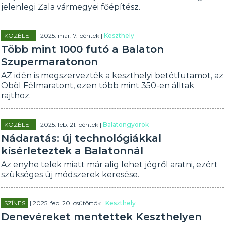
jelenlegi Zala vármegyei főépítész.
KÖZÉLET
| 2025. már. 7. péntek |
Keszthely
Több mint 1000 futó a Balaton
Szupermaratonon
AZ idén is megszervezték a keszthelyi betétfutamot, az
Öböl Félmaratont, ezen több mint 350-en álltak
rajthoz.
KÖZÉLET
| 2025. feb. 21. péntek |
Balatongyörök
Nádaratás: új technológiákkal
kísérleteztek a Balatonnál
Az enyhe telek miatt már alig lehet jégről aratni, ezért
szükséges új módszerek keresése.
SZÍNES
| 2025. feb. 20. csütörtök |
Keszthely
Denevéreket mentettek Keszthelyen