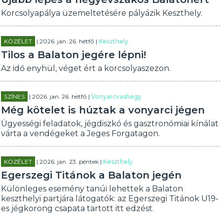
Korcsolyapálya üzemeltetésére pályázik Keszthely.
KÖZÉLET
| 2026. jan. 26. hétfő |
Keszthely
Tilos a Balaton jegére lépni!
Az idő enyhül, véget ért a korcsolyaszezon.
SZÍNES
| 2026. jan. 26. hétfő |
Vonyarcvashegy
Még kötelet is húztak a vonyarci jégen
Ügyességi feladatok, jégdiszkó és gasztronómiai kínálat
várta a vendégeket a Jeges Forgatagon.
KÖZÉLET
| 2026. jan. 23. péntek |
Keszthely
Egerszegi Titánok a Balaton jegén
Különleges esemény tanúi lehettek a Balaton
keszthelyi partjára látogatók: az Egerszegi Titánok U19-
es jégkorong csapata tartott itt edzést.