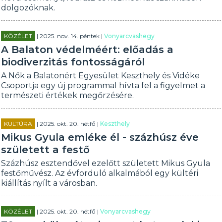
dolgozóknak.
KÖZÉLET
| 2025. nov. 14. péntek |
Vonyarcvashegy
A Balaton védelméért: előadás a
biodiverzitás fontosságáról
A Nők a Balatonért Egyesület Keszthely és Vidéke
Csoportja egy új programmal hívta fel a figyelmet a
természeti értékek megőrzésére.
KULTÚRA
| 2025. okt. 20. hétfő |
Keszthely
Mikus Gyula emléke él - százhúsz éve
született a festő
Százhúsz esztendővel ezelőtt született Mikus Gyula
festőművész. Az évforduló alkalmából egy kültéri
kiállítás nyílt a városban.
KÖZÉLET
| 2025. okt. 20. hétfő |
Vonyarcvashegy