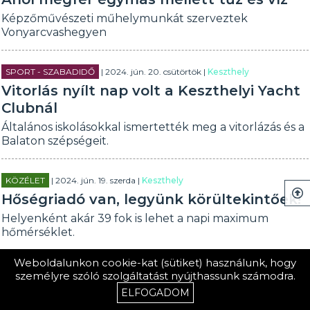
Képzőművészeti műhelymunkát szerveztek
Vonyarcvashegyen
SPORT - SZABADIDŐ
| 2024. jún. 20. csütörtök |
Keszthely
Vitorlás nyílt nap volt a Keszthelyi Yacht
Clubnál
Általános iskolásokkal ismertették meg a vitorlázás és a
Balaton szépségeit.
KÖZÉLET
| 2024. jún. 19. szerda |
Keszthely
Hőségriadó van, legyünk körültekintőek!
Helyenként akár 39 fok is lehet a napi maximum
hőmérséklet.
Weboldalunkon cookie-kat (sütiket) használunk, hogy
SZÍNES
| 2024. jún. 18. kedd |
Balaton
személyre szóló szolgáltatást nyújthassunk számodra.
Rekordidő alatt úsztak a Kis-Pingvinek
ELFOGADOM
Jótékonysági célt szolgált a 80 km-es kihívásuk.