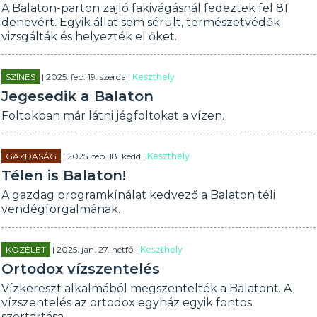
A Balaton-parton zajló fakivágásnál fedeztek fel 81
denevért. Egyik állat sem sérült, természetvédők
vizsgálták és helyezték el őket.
SZÍNES
| 2025. feb. 19. szerda |
Keszthely
Jegesedik a Balaton
Foltokban már látni jégfoltokat a vízen.
GAZDASÁG
| 2025. feb. 18. kedd |
Keszthely
Télen is Balaton!
A gazdag programkínálat kedvező a Balaton téli
vendégforgalmának.
KÖZÉLET
| 2025. jan. 27. hétfő |
Keszthely
Ortodox vízszentelés
Vízkereszt alkalmából megszentelték a Balatont. A
vízszentelés az ortodox egyház egyik fontos
szertartása.