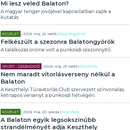
Mi lesz veled Balaton?
A magyar tenger jövőjével kapcsolatban zajlik a
kutatás.
KÖZÉLET
| 2026. máj. 25. hétfő |
Balatongyörök
Felkészült a szezonra Balatongyörök
A találkozás öröme volt a pünkösdi szezonnyitó.
SPORT - SZABADIDŐ
| 2026. máj. 25. hétfő |
Keszthely
Nem maradt vitorlásverseny nélkül a
Balaton
A Keszthelyi Túravitorlás Club szervezett színvonalas,
kétnapos versenyt a pünkösdi hétvégén.
KÖZÉLET
| 2026. máj. 20. szerda |
Keszthely
A Balaton egyik legsokszínűbb
strandélményét adja Keszthely