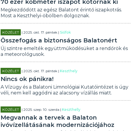
70 ezer köbméter iszapot kotornak ki
Megkezdődött az egész Balatont érintő iszapkotrás.
Most a Keszthelyi-öbölben dolgoznak.
KÖZÉLET
| 2025. okt. 17. péntek |
Siófok
Összefogás a biztonságos Balatonért
Új szintre emelték együttműködésüket a rendőrök és
a meteorológusok.
KÖZÉLET
| 2025. okt. 17. péntek |
Keszthely
Nincs ok pánikra!
A Vízügy és a Balatoni Limnológiai Kutatóintézet is úgy
véli, nem kell aggódni az alacsony vízállás miatt.
KÖZÉLET
| 2025. szep. 10. szerda |
Keszthelly
Megvannak a tervek a Balaton
ivóvízellátásának modernizációjához