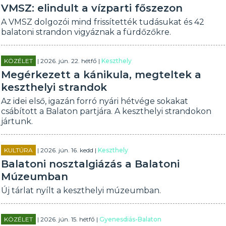
VMSZ: elindult a vízparti főszezon
A VMSZ dolgozói mind frissítették tudásukat és 42
balatoni strandon vigyáznak a fürdőzőkre.
KÖZÉLET
| 2026. jún. 22. hétfő |
Keszthely
Megérkezett a kánikula, megteltek a
keszthelyi strandok
Az idei első, igazán forró nyári hétvége sokakat
csábított a Balaton partjára. A keszthelyi strandokon
jártunk.
KULTÚRA
| 2026. jún. 16. kedd |
Keszthely
Balatoni nosztalgiázás a Balatoni
Múzeumban
Új tárlat nyílt a keszthelyi múzeumban.
KÖZÉLET
| 2026. jún. 15. hétfő |
Gyenesdiás-Balaton