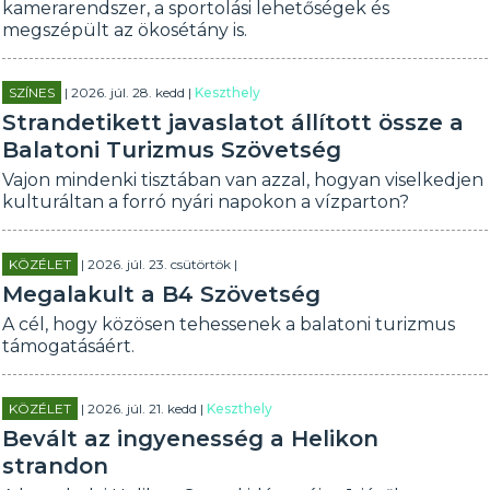
kamerarendszer, a sportolási lehetőségek és
megszépült az ökosétány is.
SZÍNES
| 2026. júl. 28. kedd |
Keszthely
Strandetikett javaslatot állított össze a
Balatoni Turizmus Szövetség
Vajon mindenki tisztában van azzal, hogyan viselkedjen
kulturáltan a forró nyári napokon a vízparton?
KÖZÉLET
| 2026. júl. 23. csütörtök |
Megalakult a B4 Szövetség
A cél, hogy közösen tehessenek a balatoni turizmus
támogatásáért.
KÖZÉLET
| 2026. júl. 21. kedd |
Keszthely
Bevált az ingyenesség a Helikon
strandon