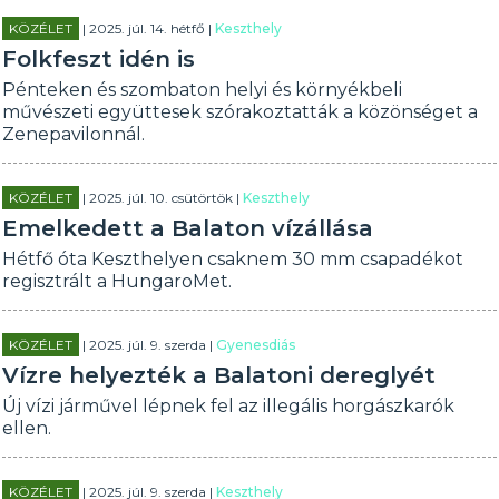
KÖZÉLET
| 2025. júl. 14. hétfő |
Keszthely
Folkfeszt idén is
Pénteken és szombaton helyi és környékbeli
művészeti együttesek szórakoztatták a közönséget a
Zenepavilonnál.
KÖZÉLET
| 2025. júl. 10. csütörtök |
Keszthely
Emelkedett a Balaton vízállása
Hétfő óta Keszthelyen csaknem 30 mm csapadékot
regisztrált a HungaroMet.
KÖZÉLET
| 2025. júl. 9. szerda |
Gyenesdiás
Vízre helyezték a Balatoni dereglyét
Új vízi járművel lépnek fel az illegális horgászkarók
ellen.
KÖZÉLET
| 2025. júl. 9. szerda |
Keszthely