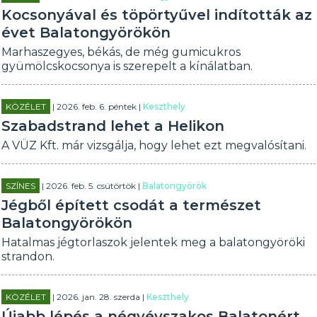
Kocsonyával és töpörtyűvel indították az
évet Balatongyörökön
Marhaszegyes, békás, de még gumicukros
gyümölcskocsonya is szerepelt a kínálatban.
KÖZÉLET
| 2026. feb. 6. péntek |
Keszthely
Szabadstrand lehet a Helikon
A VÜZ Kft. már vizsgálja, hogy lehet ezt megvalósítani.
SZÍNES
| 2026. feb. 5. csütörtök |
Balatongyörök
Jégből épített csodát a természet
Balatongyörökön
Hatalmas jégtorlaszok jelentek meg a balatongyöröki
strandon.
KÖZÉLET
| 2026. jan. 28. szerda |
Keszthely
Újabb lépés a négyévszakos Balatonért