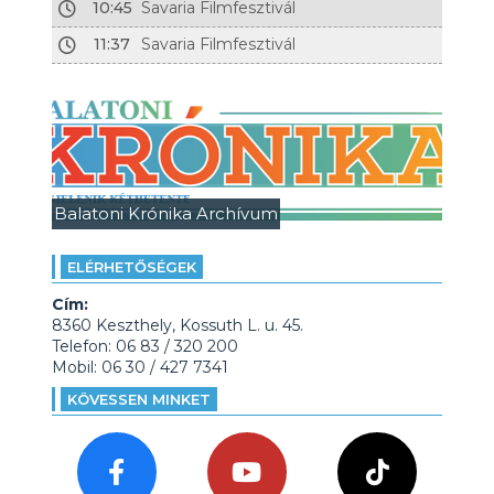
10:45
Savaria Filmfesztivál
11:37
Savaria Filmfesztivál
Balatoni Krónika Archívum
ELÉRHETŐSÉGEK
Cím:
8360 Keszthely, Kossuth L. u. 45.
Telefon: 06 83 / 320 200
Mobil: 06 30 / 427 7341
KÖVESSEN MINKET