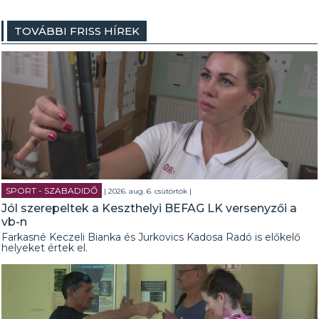
TOVÁBBI FRISS HÍREK
SPORT - SZABADIDŐ
| 2026. aug. 6. csütörtök |
Jól szerepeltek a Keszthelyi BEFAG LK versenyzői a
vb-n
Farkasné Keczeli Bianka és Jurkovics Kadosa Radó is előkelő
helyeket értek el.