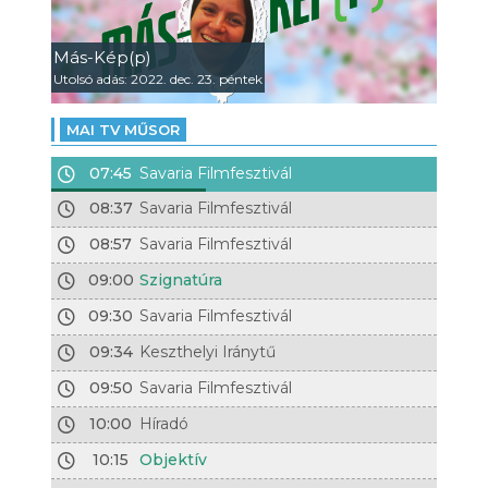
Más-Kép(p)
Utolsó adás: 2022. dec. 23. péntek
MAI TV MŰSOR
07:45
Savaria Filmfesztivál
08:37
Savaria Filmfesztivál
08:57
Savaria Filmfesztivál
09:00
Szignatúra
09:30
Savaria Filmfesztivál
09:34
Keszthelyi Iránytű
09:50
Savaria Filmfesztivál
10:00
Híradó
10:15
Objektív