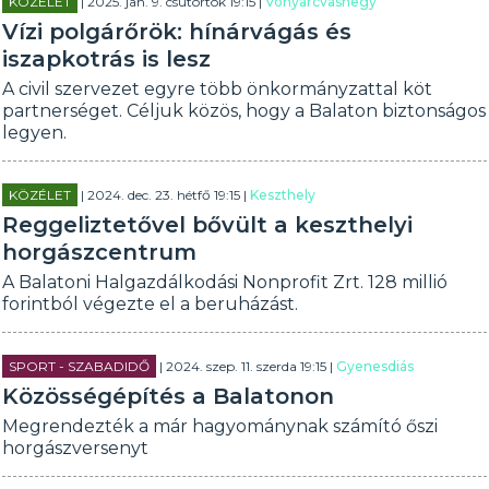
KÖZÉLET
| 2025. jan. 9. csütörtök 19:15 |
Vonyarcvashegy
Vízi polgárőrök: hínárvágás és
iszapkotrás is lesz
A civil szervezet egyre több önkormányzattal köt
partnerséget. Céljuk közös, hogy a Balaton biztonságos
legyen.
KÖZÉLET
| 2024. dec. 23. hétfő 19:15 |
Keszthely
Reggeliztetővel bővült a keszthelyi
horgászcentrum
A Balatoni Halgazdálkodási Nonprofit Zrt. 128 millió
forintból végezte el a beruházást.
SPORT - SZABADIDŐ
| 2024. szep. 11. szerda 19:15 |
Gyenesdiás
Közösségépítés a Balatonon
Megrendezték a már hagyománynak számító őszi
horgászversenyt