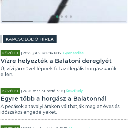
KAPCSOLÓDÓ HÍREK
KÖZÉLET
| 2025. júl. 9. szerda 19:15 |
Gyenesdiás
Vízre helyezték a Balatoni dereglyét
Új vízi járművel lépnek fel az illegális horgászkarók
ellen.
KÖZÉLET
| 2025. már. 31. hétfő 19:15 |
Keszthely
Egyre több a horgász a Balatonnál
A pecások a tavalyi árakon válthatják meg az éves és
időszakos engedélyeket.