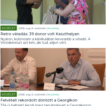
KÖZÉLET
| 2026. aug. 6. csütörtök |
Keszthely
Retro véradás: 39 donor volt Keszthelyen
Nyáron, különösen a kánikulában kevesebb a véradó. A
Vöröskereszt azt kéri, aki tud, adjon vért.
KÖZÉLET
| 2026. aug. 6. csütörtök |
Keszthely
Felvételi: rekordott döntött a Georgikon
334 új hallgató kezdi meg tanulmányait a Georgikonon.