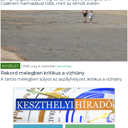
Csaknem harmadával több, mint az elmúlt évben.
KÖZÉLET
| 2026. aug. 6. csütörtök |
Keszthely
Rekord melegben kritikus a vízhiány
A tartós melegben súlyos az aszályhelyzet, kritikus a vízhiány.