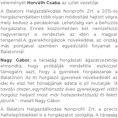
véleményét
Horváth Csaba
, az üzlet vezetője.
A Balatoni Halgazdálkodási Nonprofit Zrt. a 2015-ös
horgászrendjében több olyan módosítást hajtott végre
mely kedvez a pecásoknak. Lehetőség van a behúzós
horgászatra. Ennek köszönhetően két nemzetközi
nagyversenyt is rendeztek az idén a magyar
tengernél.A gyerekhorgászok növekedése, az ország
más pontjaival szemben egyedülálló folyamat a
Balatonnál.
Nagy Gábor
, a társaság horgászati ágazatvezetője
elmondta, hogy próbálják mindeféle eszközzel
támogatni aazt, hogy a gyerekek horgásszanak a
Balatonon. Az itt horgászó gyerekek növekedését az
idei év első hét hónapjának adatai is jól mutatják:
"A
tavalyi ötezer...egynéhánszáz éves gyerekjegyet váltó
horgász helyett most már hatezerkettőszáz fő felett
járunk."
- meséli Nagy Gábor.
A Balatoni Halgazdálkodási Nonprofit Zrt. a precíz
haltelepítésekkel is a horgászatot szolgálja. A társaság