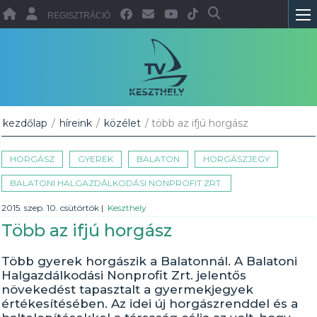
REGISZTRÁCIÓ
kezdőlap
/
híreink
/
közélet
/ több az ifjú horgász
HORGÁSZ
GYEREK
BALATON
HORGÁSZJEGY
BALATONI HALGAZDÁLKODÁSI NONPROFIT ZRT.
2015. szep. 10. csütörtök
|
Keszthely
Több az ifjú horgász
Több gyerek horgászik a Balatonnál. A Balatoni
Halgazdálkodási Nonprofit Zrt. jelentős
növekedést tapasztalt a gyermekjegyek
értékesítésében. Az idei új horgászrenddel és a