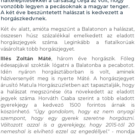
haltelepítésekkel a társaság célja az volt, hogy
vonzóbb legyen a pecásoknak a magyar tenger.
A két éve beszüntetett halászat is kedvezett a
horgászkedvnek.
Két év alatt, amióta megszűnt a Balatonon a halászat,
összesen húsz százalékkal emelkedett az eladott
horgászjegyek száma. Leginkább a fiatalkorúak
vásároltak több horgászjegyet.
Illés Zoltán Máté
, három éve horgászik. Főleg
édesapjával szokták lógatni a Balatonba a pecabotot.
Idén nyáron horgásztáborban is volt, aminek
háziversenyét meg is nyerte Máté. A horgászjegyet
árusító Matula Horgászüzletben azt tapasztalják, hogy
a halászat megszűnése óta növekedett az eladott
jegyek száma. Horváth Csaba szerint a több eladott
gyerekjegy a kedvező 1500 forintos árnak is
köszönhető.
"Úgy gondolom, hogy ez nem anyagi
szempont, hogy egy gyerek szeretne horgászni.
Változott azzal is a gyerekjegy, hogy 2015-től 20
nemeshal is elvihető ezzel az engedéllyel."
- mondja