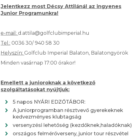
Jelentkezz most Décsy Attilánál az ingyenes
Junior Programunkra!
e-mail:
d.attila@golfclubimperial.hu
Tel.:
0036 30/ 940 58 30
Helyszín:
Golfclub Imperial Balaton, Balatongyörök
Minden vasárnap 17:00 órakor!
Emellett a junioroknak a következő
szolgáltatásokat nyújtjuk:
5 napos NYÁRI EDZŐTÁBOR:
A juniorprogramban résztvevő gyerekeknek
kedvezményes klubtagság
versenyzési lehetőség (kezdőknek,haladóknak)
országos felmérőverseny, junior tour részvétel