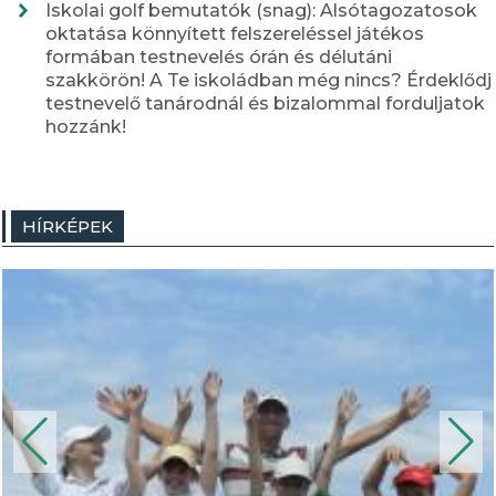
Iskolai golf bemutatók (snag): Alsótagozatosok
oktatása könnyített felszereléssel játékos
formában testnevelés órán és délutáni
szakkörön! A Te iskoládban még nincs? Érdeklődj
testnevelő tanárodnál és bizalommal forduljatok
hozzánk!
HÍRKÉPEK