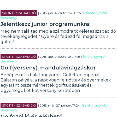
SPORT - SZABADIDŐ
| 2015. jún. 4. csütörtök 18:25 |
Balatongyörök,
Becehegy
Jelentkezz junior programunkra!
Még nem találtad meg a számodra tökéletes szabadidő
tevékenységedet? Gyere és fedezd fel magadnak a
golfot!
SPORT - SZABADIDŐ
| 2015. ápr. 9. csütörtök 17:18 |
Balatongyörök,
Becehegy
Golf(verseny) mandulavirágzáskor
Benépesült a balatongyöröki Golfclub Imperial
Balaton pályája, a napokban felnőttek és gyermekek
egyaránt összemérhették golftudásukat és
ügyességüket két verseny keretében
SPORT - SZABADIDŐ
| 2015. már. 27. péntek 17:24 |
Balatongyörök,
Becehegy
Golfozni jó és elérhető