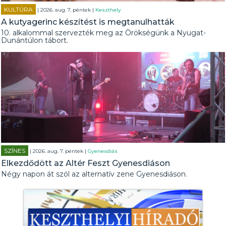
KULTÚRA
| 2026. aug. 7. péntek |
Keszthely
A kutyagerinc készítést is megtanulhatták
10. alkalommal szervezték meg az Örökségünk a Nyugat-
Dunántúlon tábort.
SZÍNES
| 2026. aug. 7. péntek |
Gyenesdiás
Elkezdődött az Altér Feszt Gyenesdiáson
Négy napon át szól az alternatív zene Gyenesdiáson.