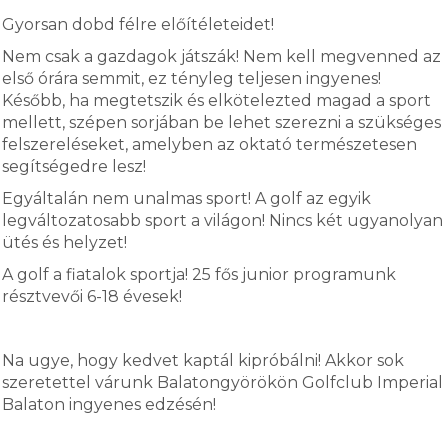
Gyorsan dobd félre előítéleteidet!
Nem csak a gazdagok játszák! Nem kell megvenned az
első órára semmit, ez tényleg teljesen ingyenes!
Később, ha megtetszik és elkötelezted magad a sport
mellett, szépen sorjában be lehet szerezni a szükséges
felszereléseket, amelyben az oktató természetesen
segítségedre lesz!
Egyáltalán nem unalmas sport! A golf az egyik
legváltozatosabb sport a világon! Nincs két ugyanolyan
ütés és helyzet!
A golf a fiatalok sportja! 25 fős junior programunk
résztvevői 6-18 évesek!
Na ugye, hogy kedvet kaptál kipróbálni! Akkor sok
szeretettel várunk Balatongyörökön Golfclub Imperial
Balaton ingyenes edzésén!