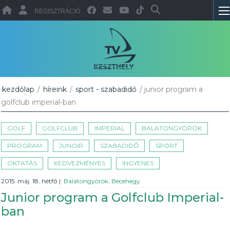
REGISZTRÁCIÓ
kezdőlap
/
híreink
/
sport - szabadidő
/ junior program a
golfclub imperial-ban
GOLF
GOLFCLUB
IMPERIAL
BALATONGYÖRÖK
PROGRAM
JUNOIR
SZABADIDŐ
SPORT
OKTATÁS
KEDVEZMÉNYES
INGYENES
2015. máj. 18. hétfő
|
Balatongyörök, Becehegy
Junior program a Golfclub Imperial-
ban