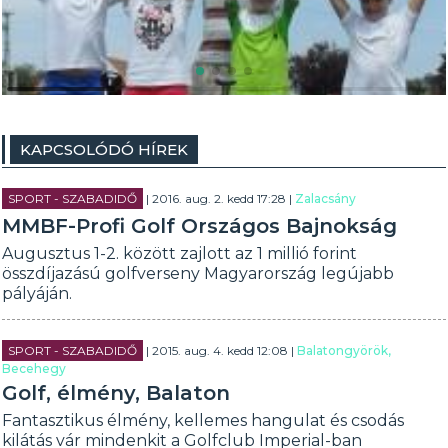
KAPCSOLÓDÓ HÍREK
SPORT - SZABADIDŐ
| 2016. aug. 2. kedd 17:28 |
Zalacsány
MMBF-Profi Golf Országos Bajnokság
Augusztus 1-2. között zajlott az 1 millió forint
összdíjazású golfverseny Magyarország legújabb
pályáján.
SPORT - SZABADIDŐ
| 2015. aug. 4. kedd 12:08 |
Balatongyörök,
Becehegy
Golf, élmény, Balaton
Fantasztikus élmény, kellemes hangulat és csodás
kilátás vár mindenkit a Golfclub Imperial-ban