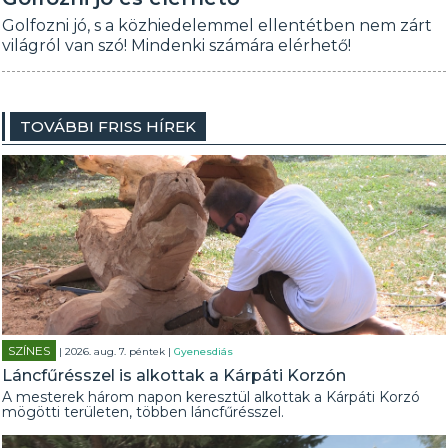
Golfozni jó, s a közhiedelemmel ellentétben nem zárt
világról van szó! Mindenki számára elérhető!
TOVÁBBI FRISS HÍREK
SZÍNES
| 2026. aug. 7. péntek |
Gyenesdiás
Láncfűrésszel is alkottak a Kárpáti Korzón
A mesterek három napon keresztül alkottak a Kárpáti Korzó
mögötti területen, többen láncfűrésszel.