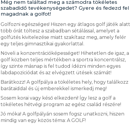
Még nem találtad meg a számodra tökéletes
szabadidő tevékenységedet? Gyere és fedezd fel
magadnak a golfot!
Golfozni egészséges! Hiszen egy átlagos golf játék alatt
több órát töltesz a szabadban sétálással, amelyet a
golfütés kivitelezése miatt szakítasz meg, amely felér
egy teljes gimnasztikai gyakorlattal.
Növeli a konzentrációképességet! Hihetetlen de igaz, a
golf közben teljes mértékben a sportra koncentrálsz,
így szinte másnap is fel tudod ídézni minden egyes
labdapoziciódat és az elvégzett ütések számát!
Barátkozz! A golfpálya a tökéletes hely, hogy találkozz
barátaiddal és új emberekkel ismerkedj meg!
Sosem korai vagy késő elkezdeni! Így lesz a golf a
tökéletes hétvégi program az egész család részére!
Jó móka! A golfpályán sosem fogsz unatkozni, hiszen
mindig van egy közös téma: A GOLF!