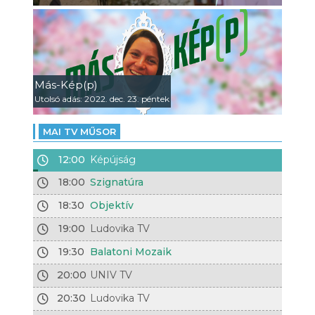
Más-Kép(p)
Utolsó adás: 2022. dec. 23. péntek
MAI TV MŰSOR
12:00
Képújság
18:00
Szignatúra
18:30
Objektív
19:00
Ludovika TV
19:30
Balatoni Mozaik
20:00
UNIV TV
20:30
Ludovika TV