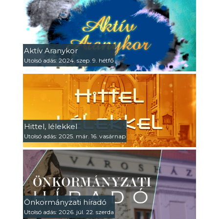
Aktív Aranykor
Utolsó adás: 2024. szep. 9. hétfő
Hittel, lélekkel
Utolsó adás: 2025. már. 16. vasárnap
Önkormányzati híradó
Utolsó adás: 2026. júl. 22. szerda