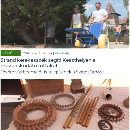
KÖZÉLET
| 2026. aug. 7. péntek |
Keszthely
Strand kerekesszék segíti Keszthelyen a
mozgáskorlátozottakat
Jövőre vízi beemelőt is telepítenek a Szigetfürdőre.