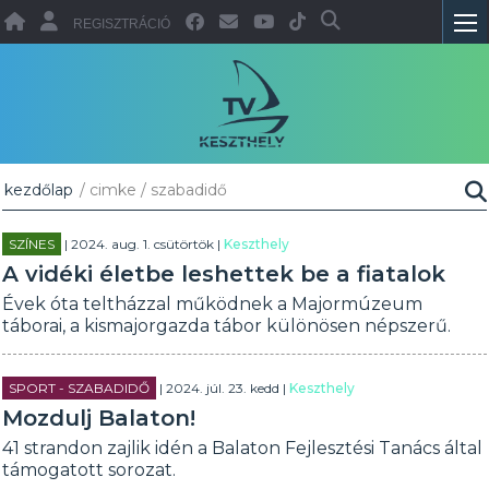
REGISZTRÁCIÓ
kezdőlap
/ cimke / szabadidő
SZÍNES
| 2024. aug. 1. csütörtök |
Keszthely
A vidéki életbe leshettek be a fiatalok
Évek óta teltházzal működnek a Majormúzeum
táborai, a kismajorgazda tábor különösen népszerű.
SPORT - SZABADIDŐ
| 2024. júl. 23. kedd |
Keszthely
Mozdulj Balaton!
41 strandon zajlik idén a Balaton Fejlesztési Tanács által
támogatott sorozat.