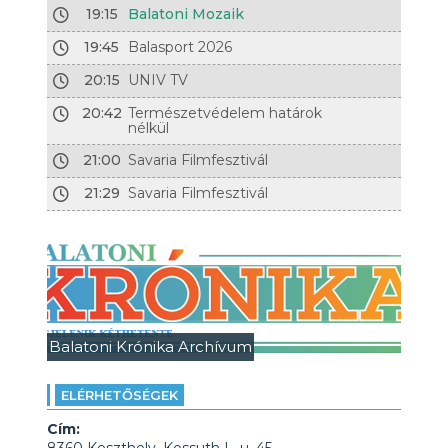
19:15
Balatoni Mozaik
19:45
Balasport 2026
20:15
UNIV TV
20:42
Természetvédelem határok
nélkül
21:00
Savaria Filmfesztivál
21:29
Savaria Filmfesztivál
Balatoni Krónika Archívum
ELÉRHETŐSÉGEK
Cím: