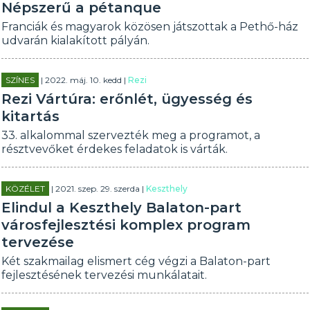
Népszerű a pétanque
Franciák és magyarok közösen játszottak a Pethő-ház
udvarán kialakított pályán.
SZÍNES
| 2022. máj. 10. kedd |
Rezi
Rezi Vártúra: erőnlét, ügyesség és
kitartás
33. alkalommal szervezték meg a programot, a
résztvevőket érdekes feladatok is várták.
KÖZÉLET
| 2021. szep. 29. szerda |
Keszthely
Elindul a Keszthely Balaton-part
városfejlesztési komplex program
tervezése
Két szakmailag elismert cég végzi a Balaton-part
fejlesztésének tervezési munkálatait.