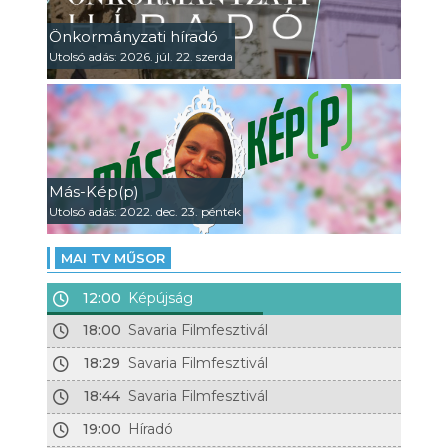
Önkormányzati híradó
Utolsó adás: 2026. júl. 22. szerda
Más-Kép(p)
Utolsó adás: 2022. dec. 23. péntek
MAI TV MŰSOR
12:00
Képújság
18:00
Savaria Filmfesztivál
18:29
Savaria Filmfesztivál
18:44
Savaria Filmfesztivál
19:00
Híradó