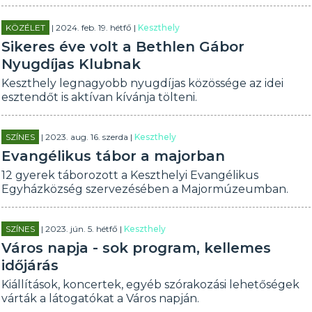
KÖZÉLET
| 2024. feb. 19. hétfő |
Keszthely
Sikeres éve volt a Bethlen Gábor
Nyugdíjas Klubnak
Keszthely legnagyobb nyugdíjas közössége az idei
esztendőt is aktívan kívánja tölteni.
SZÍNES
| 2023. aug. 16. szerda |
Keszthely
Evangélikus tábor a majorban
12 gyerek táborozott a Keszthelyi Evangélikus
Egyházközség szervezésében a Majormúzeumban.
SZÍNES
| 2023. jún. 5. hétfő |
Keszthely
Város napja - sok program, kellemes
időjárás
Kiállítások, koncertek, egyéb szórakozási lehetőségek
várták a látogatókat a Város napján.