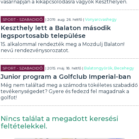
vasárnapján a kikapcsolódásra vágyók Keszthelyen.
SPORT - SZABADIDŐ
| 2019. aug. 26. hétfő |
Vonyarcvashegy
Keszthely lett a Balaton második
legsportosabb települése
15. alkalommal rendezték meg a Mozdulj Balaton!
nevű rendezvénysorozatot.
SPORT - SZABADIDŐ
| 2015. máj. 18. hétfő |
Balatongyörök, Becehegy
Junior program a Golfclub Imperial-ban
Még nem találtad meg a számodra tökéletes szabadidő
tevékenységedet? Gyere és fedezd fel magadnak a
golfot!
Nincs találat a megadott keresési
feltételekkel.