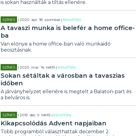
is sokan használták a tiltás ellenére.
SZÍNES
| 2020. ápr. 18. szombat |
Keszthely
A tavaszi munka is belefér a home office-
ba
Van előnye a home office-ban való munkaidő
beosztásnak.
SZÍNES
| 2020. már. 16. hétfő |
Keszthely
Sokan sétáltak a városban a tavaszias
időben
A járványhelyzet ellenére is megtelt a Balaton-part és
a belváros is.
SZÍNES
| 2019. dec. 9. hétfő |
Keszthely
Kikapcsolódás Advent napjaiban
Több programból választhattak december 2.