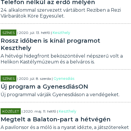
Telefon nélkül az erdő mélyén
24. alkalommal szervezett vártábort Reziben a Rezi
Várbarátok Köre Egyesület.
SZÍNES
| 2020. júl. 13. hétfő |
Keszthely
Rossz időben is kínál programot
Keszthely
A hétvégi hidegfront beköszöntével népszerű volt a
Helikon Kastélymúzeum és a belváros is.
SZÍNES
| 2020. júl. 8. szerda |
Gyenesdiás
Új program a GyenesdiásON
Új programmal várják Gyenesdiáson a vendégeket.
KÖZÉLET
| 2020. máj. 11. hétfő |
Keszthely
Megtelt a Balaton-part a hétvégén
A pavilonsor és a móló is a nyarat idézte, a játszótereket