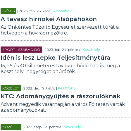
SZÍNES
| 2023. feb. 28. kedd |
Alsópáhok
A tavasz hírnökei Alsópáhokon
Az Önkéntes Tűzoltó Egyesület szervezett túrát a
hétvégén a hóvirágmezőkre.
SPORT - SZABADIDŐ
| 2023. feb. 24. péntek |
Keszthely
Idén is lesz Lepke Teljesítménytúra
15, 25 és 40 kilométeres távokon hódíthatják meg a
Keszthelyi-hegységet a túrázók.
KÖZÉLET
| 2022. dec. 19. hétfő |
Keszthely
KTC: Adománygyűjtés a rászorulóknak
Advent negyedik vasárnapján a város Fő terén várták
az adományozókat.
KÖZÉLET
| 2022. szep. 23. péntek |
Keszthely