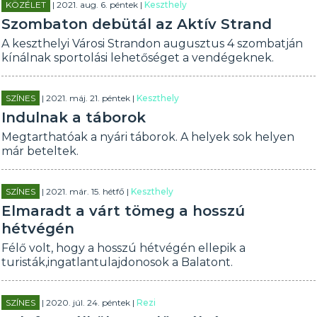
KÖZÉLET
| 2021. aug. 6. péntek |
Keszthely
Szombaton debütál az Aktív Strand
A keszthelyi Városi Strandon augusztus 4 szombatján
kínálnak sportolási lehetőséget a vendégeknek.
SZÍNES
| 2021. máj. 21. péntek |
Keszthely
Indulnak a táborok
Megtarthatóak a nyári táborok. A helyek sok helyen
már beteltek.
SZÍNES
| 2021. már. 15. hétfő |
Keszthely
Elmaradt a várt tömeg a hosszú
hétvégén
Félő volt, hogy a hosszú hétvégén ellepik a
turisták,ingatlantulajdonosok a Balatont.
SZÍNES
| 2020. júl. 24. péntek |
Rezi