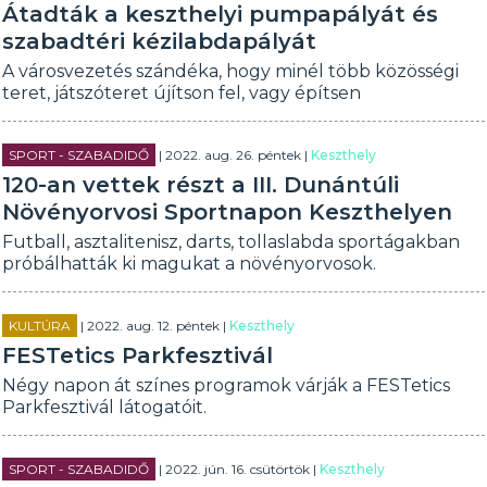
Átadták a keszthelyi pumpapályát és
szabadtéri kézilabdapályát
A városvezetés szándéka, hogy minél több közösségi
teret, játszóteret újítson fel, vagy építsen
SPORT - SZABADIDŐ
| 2022. aug. 26. péntek |
Keszthely
120-an vettek részt a III. Dunántúli
Növényorvosi Sportnapon Keszthelyen
Futball, asztalitenisz, darts, tollaslabda sportágakban
próbálhatták ki magukat a növényorvosok.
KULTÚRA
| 2022. aug. 12. péntek |
Keszthely
FESTetics Parkfesztivál
Négy napon át színes programok várják a FESTetics
Parkfesztivál látogatóit.
SPORT - SZABADIDŐ
| 2022. jún. 16. csütörtök |
Keszthely