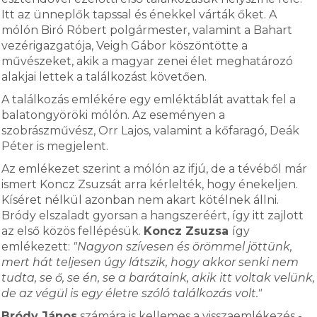
Itt az ünneplők tapssal és énekkel várták őket. A
mólón Biró Róbert polgármester, valamint a Bahart
vezérigazgatója, Veigh Gábor köszöntötte a
művészeket, akik a magyar zenei élet meghatározó
alakjai lettek a találkozást követően.
A találkozás emlékére egy emléktáblát avattak fel a
balatongyöröki mólón. Az eseményen a
szobrászművész, Orr Lajos, valamint a kőfaragó, Deák
Péter is megjelent.
Az emlékezet szerint a mólón az ifjú, de a tévéből már
ismert Koncz Zsuzsát arra kérlelték, hogy énekeljen.
Kíséret nélkül azonban nem akart kötélnek állni.
Bródy elszaladt gyorsan a hangszeréért, így itt zajlott
az első közös fellépésük.
Koncz Zsuzsa
így
emlékezett:
"Nagyon szívesen és örömmel jöttünk,
mert hát teljesen úgy látszik, hogy akkor senki nem
tudta, se ő, se én, se a barátaink, akik itt voltak velünk,
de az végül is egy életre szóló találkozás volt."
Bródy János
számára is kellemes a visszaemlékezés -