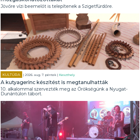
Jövőre vízi beemelőt is telepítenek a Szigetfürdőre.
KULTÚRA
| 2026. aug. 7. péntek |
Keszthely
A kutyagerinc készítést is megtanulhatták
10. alkalommal szervezték meg az Örökségünk a Nyugat-
Dunántúlon tábort.