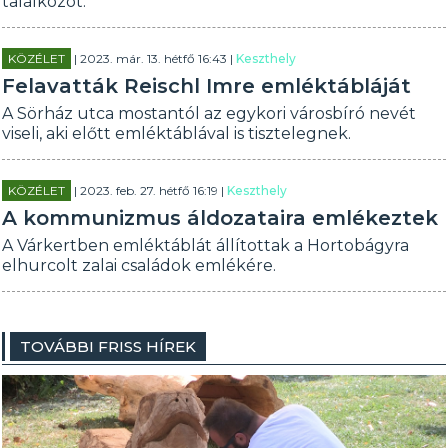
találkozót.
KÖZÉLET
| 2023. már. 13. hétfő 16:43 |
Keszthely
Felavatták Reischl Imre emléktábláját
A Sörház utca mostantól az egykori városbíró nevét
viseli, aki előtt emléktáblával is tisztelegnek.
KÖZÉLET
| 2023. feb. 27. hétfő 16:19 |
Keszthely
A kommunizmus áldozataira emlékeztek
A Várkertben emléktáblát állítottak a Hortobágyra
elhurcolt zalai családok emlékére.
TOVÁBBI FRISS HÍREK