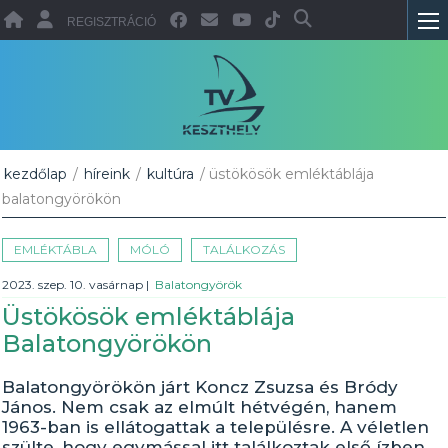
REGISZTRÁCIÓ
kezdőlap
/
híreink
/
kultúra
/ üstökösök emléktáblája
balatongyörökön
EMLÉKTÁBLA
MÓLÓ
TALÁLKOZÁS
2023. szep. 10. vasárnap
|
Balatongyörök
Üstökösök emléktáblája
Balatongyörökön
Balatongyörökön járt Koncz Zsuzsa és Bródy
János. Nem csak az elmúlt hétvégén, hanem
1963-ban is ellátogattak a településre. A véletlen
szülte, hogy egymással itt találkoztak első ízben,