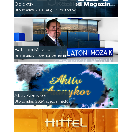
Objektív
Utolsó adás: 2026. aug. 13. csütörtök
Balatoni Mozaik
Utolsó adás: 2026. júl. 28. kedd
Aktív Aranykor
Utolsó adás: 2024. szep. 9. hétfő