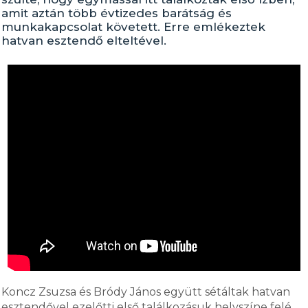
amit aztán több évtizedes barátság és
munkakapcsolat követett. Erre emlékeztek
hatvan esztendő elteltével.
Koncz Zsuzsa és Bródy János együtt sétáltak hatvan
esztendővel ezelőtti első találkozásuk helyszíne felé.