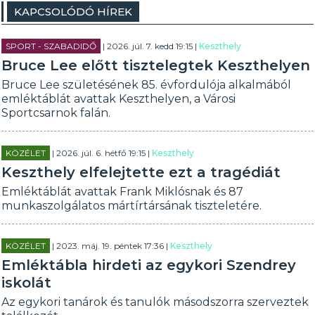
KAPCSOLÓDÓ HÍREK
SPORT - SZABADIDŐ
| 2026. júl. 7. kedd 19:15 |
Keszthely
Bruce Lee előtt tisztelegtek Keszthelyen
Bruce Lee születésének 85. évfordulója alkalmából
emléktáblát avattak Keszthelyen, a Városi
Sportcsarnok falán.
KÖZÉLET
| 2026. júl. 6. hétfő 19:15 |
Keszthely
Keszthely elfelejtette ezt a tragédiát
Emléktáblát avattak Frank Miklósnak és 87
munkaszolgálatos mártírtársának tiszteletére.
KÖZÉLET
| 2023. máj. 19. péntek 17:36 |
Keszthely
Emléktábla hirdeti az egykori Szendrey
iskolát
Az egykori tanárok és tanulók másodszorra szerveztek