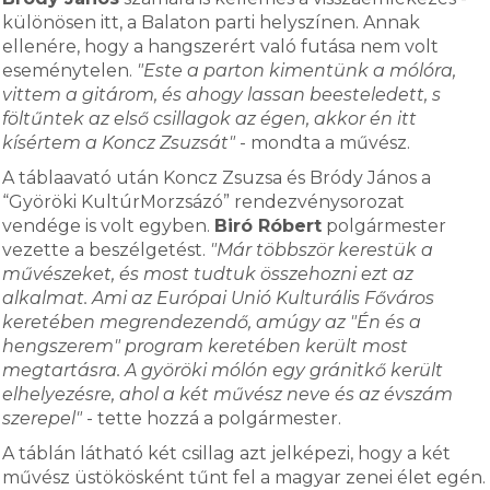
különösen itt, a Balaton parti helyszínen. Annak
ellenére, hogy a hangszerért való futása nem volt
eseménytelen.
"Este a parton kimentünk a mólóra,
vittem a gitárom, és ahogy lassan beesteledett, s
föltűntek az első csillagok az égen, akkor én itt
kísértem a Koncz Zsuzsát"
- mondta a művész.
A táblaavató után Koncz Zsuzsa és Bródy János a
“Györöki KultúrMorzsázó” rendezvénysorozat
vendége is volt egyben.
Biró Róbert
polgármester
vezette a beszélgetést.
"Már többször kerestük a
művészeket, és most tudtuk összehozni ezt az
alkalmat. Ami az Európai Unió Kulturális Főváros
keretében megrendezendő, amúgy az "Én és a
hengszerem" program keretében került most
megtartásra. A györöki mólón egy gránitkő került
elhelyezésre, ahol a két művész neve és az évszám
szerepel"
- tette hozzá a polgármester.
A táblán látható két csillag azt jelképezi, hogy a két
művész üstökösként tűnt fel a magyar zenei élet egén.