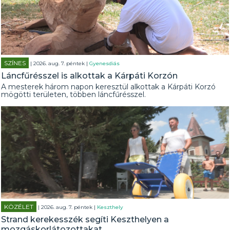
SZÍNES
| 2026. aug. 7. péntek |
Gyenesdiás
Láncfűrésszel is alkottak a Kárpáti Korzón
A mesterek három napon keresztül alkottak a Kárpáti Korzó
mögötti területen, többen láncfűrésszel.
KÖZÉLET
| 2026. aug. 7. péntek |
Keszthely
Strand kerekesszék segíti Keszthelyen a
mozgáskorlátozottakat