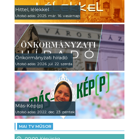
Hittel, lélekkel
Utolsó adás: 2025. már. 16. vasárnap
Önkormányzati híradó
Utolsó adás: 2026. júl. 22. szerda
Más-Kép(p)
Utolsó adás: 2022. dec. 23. péntek
MAI TV MŰSOR
00:00
Képújság