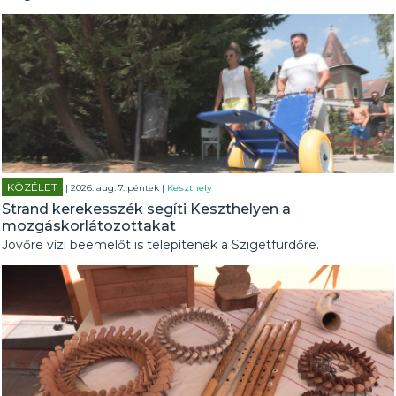
KÖZÉLET
| 2026. aug. 7. péntek |
Keszthely
Strand kerekesszék segíti Keszthelyen a
mozgáskorlátozottakat
Jövőre vízi beemelőt is telepítenek a Szigetfürdőre.