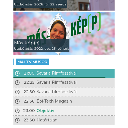
Utolsó adás: 2026. júl. 22. szerda
Más-Kép(p)
Utolsó adás: 2022. dec. 23. péntek
MAI TV MŰSOR
21:00
Savaria Filmfesztivál
22:25
Savaria Filmfesztivál
22:30
Savaria Filmfesztivál
22:36
Épí-Tech Magazin
23:00
Objektív
23:30
Határtalan