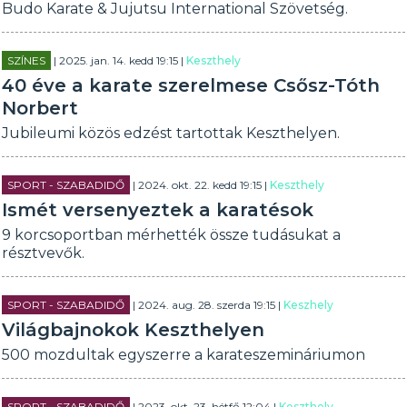
Budo Karate & Jujutsu International Szövetség.
SZÍNES
| 2025. jan. 14. kedd 19:15 |
Keszthely
40 éve a karate szerelmese Csősz-Tóth
Norbert
Jubileumi közös edzést tartottak Keszthelyen.
SPORT - SZABADIDŐ
| 2024. okt. 22. kedd 19:15 |
Keszthely
Ismét versenyeztek a karatésok
9 korcsoportban mérhették össze tudásukat a
résztvevők.
SPORT - SZABADIDŐ
| 2024. aug. 28. szerda 19:15 |
Keszhely
Világbajnokok Keszthelyen
500 mozdultak egyszerre a karateszemináriumon
SPORT - SZABADIDŐ
| 2023. okt. 23. hétfő 12:04 |
Keszthely