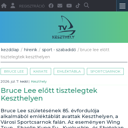
REGISZTRÁCIÓ
kezdőlap
/
híreink
/
sport - szabadidő
/ bruce lee előtt
tisztelegtek keszthelyen
BRUCE LEE
KARATE
EMLÉKTÁBLA
SPORTCSARNOK
2026. júl. 7. kedd
|
Keszthely
Bruce Lee előtt tisztelegtek
Keszthelyen
Bruce Lee születésének 85. évfordulója
alkalmából emléktáblát avattak Keszthelyen, a
Városi Sportcsarnok falán. Az eseményen Wing
Tsun-, Shaolin Kung Fu-, Kyokushin- és Shotokan-