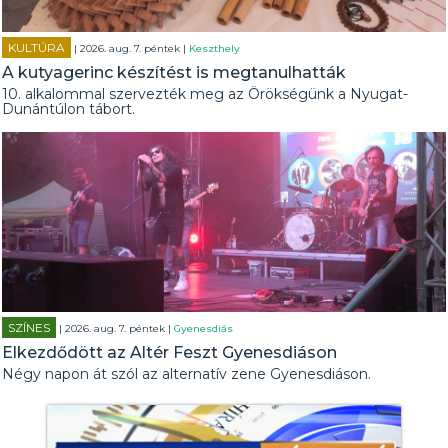
KULTÚRA
| 2026. aug. 7. péntek |
Keszthely
A kutyagerinc készítést is megtanulhatták
10. alkalommal szervezték meg az Örökségünk a Nyugat-
Dunántúlon tábort.
SZÍNES
| 2026. aug. 7. péntek |
Gyenesdiás
Elkezdődött az Altér Feszt Gyenesdiáson
Négy napon át szól az alternatív zene Gyenesdiáson.