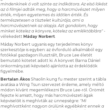
mindenkinek ő volt szinte az indikátora. Az első lökést
az ő filmjei adták meg, hogy a harcművészet milyen
érték, milyen egyetemes és időtlen érték. És
természetesen a tisztelet kultúrája, ami a
harcművészetnek az alapja. Azt gondolom, hogy
minket kötelez a könyvre, kötelez az emléktáblára"
-
vélekedett
Máday Norbert
.
Máday Norbert ugyanis egy terjedelmes könyv
szerkesztője is egyben: az évforduló alkalmából egy
fotókkal gazdagon illusztrált, Bruce Lee életét
bemutató kötetet adott ki. A könyvet Barna Dániel
önkormányzati képviselő ajánlotta az érdeklődők
figyelmébe.
Bertalan Ákos
Shaolin kung fu mester szerint a tábla
avatása a Wing Tsun szervezet érdeme, amely méltó
módon kívánt megemlékezni Bruce Lee-ről. Örömét
fejezte ki amiatt, hogy más harcművészeti ágak
képviselőit is meghívták az ünnepségre:
"Mi
meghívottként nagyon örülünk egyébként ennek a