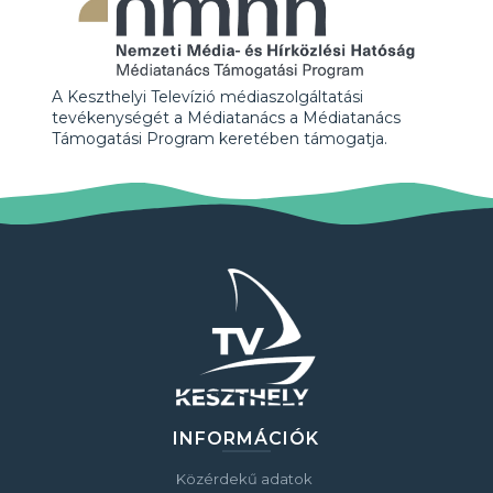
A Keszthelyi Televízió médiaszolgáltatási
tevékenységét a Médiatanács a Médiatanács
Támogatási Program keretében támogatja.
INFORMÁCIÓK
Közérdekű adatok