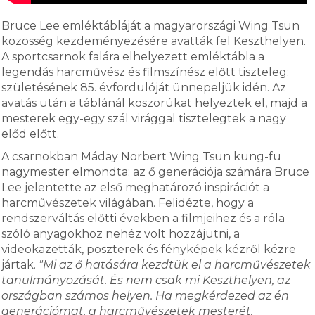
Bruce Lee emléktábláját a magyarországi Wing Tsun
közösség kezdeményezésére avatták fel Keszthelyen.
A sportcsarnok falára elhelyezett emléktábla a
legendás harcművész és filmszínész előtt tiszteleg:
születésének 85. évfordulóját ünnepeljük idén. Az
avatás után a táblánál koszorúkat helyeztek el, majd a
mesterek egy-egy szál virággal tisztelegtek a nagy
előd előtt.
A csarnokban Máday Norbert Wing Tsun kung-fu
nagymester elmondta: az ő generációja számára Bruce
Lee jelentette az első meghatározó inspirációt a
harcművészetek világában. Felidézte, hogy a
rendszerváltás előtti években a filmjeihez és a róla
szóló anyagokhoz nehéz volt hozzájutni, a
videokazetták, poszterek és fényképek kézről kézre
jártak.
"Mi az ő hatására kezdtük el a harcművészetek
tanulmányozását. És nem csak mi Keszthelyen, az
országban számos helyen. Ha megkérdezed az én
generációmat, a harcművészetek mesterét,