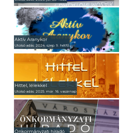
Aktív Aranykor
Utolsó adás: 2024. szep. 9. hétfő
Hittel, lélekkel
Utolsó adás: 2025. már. 16. vasárnap
Önkormányzati híradó