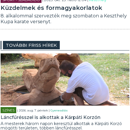
Küzdelmek és formagyakorlatok
8. alkalommal szervezték meg szombaton a Keszthely
Kupa karate versenyt.
TOVÁBBI FRISS HÍREK
SZÍNES
| 2026. aug. 7. péntek |
Gyenesdiás
Láncfűrésszel is alkottak a Kárpáti Korzón
A mesterek három napon keresztül alkottak a Kárpáti Korzó
mögötti területen, többen láncfűrésszel.