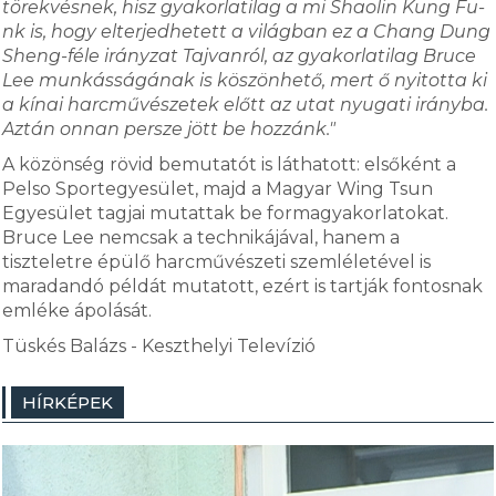
törekvésnek, hisz gyakorlatilag a mi Shaolin Kung Fu-
nk is, hogy elterjedhetett a világban ez a Chang Dung
Sheng-féle irányzat Tajvanról, az gyakorlatilag Bruce
Lee munkásságának is köszönhető, mert ő nyitotta ki
a kínai harcművészetek előtt az utat nyugati irányba.
Aztán onnan persze jött be hozzánk."
A közönség rövid bemutatót is láthatott: elsőként a
Pelso Sportegyesület, majd a Magyar Wing Tsun
Egyesület tagjai mutattak be formagyakorlatokat.
Bruce Lee nemcsak a technikájával, hanem a
tiszteletre épülő harcművészeti szemléletével is
maradandó példát mutatott, ezért is tartják fontosnak
emléke ápolását.
Tüskés Balázs - Keszthelyi Televízió
HÍRKÉPEK