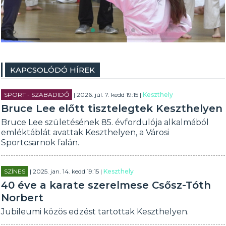
KAPCSOLÓDÓ HÍREK
SPORT - SZABADIDŐ
| 2026. júl. 7. kedd 19:15 |
Keszthely
Bruce Lee előtt tisztelegtek Keszthelyen
Bruce Lee születésének 85. évfordulója alkalmából
emléktáblát avattak Keszthelyen, a Városi
Sportcsarnok falán.
SZÍNES
| 2025. jan. 14. kedd 19:15 |
Keszthely
40 éve a karate szerelmese Csősz-Tóth
Norbert
Jubileumi közös edzést tartottak Keszthelyen.