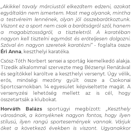
„Akikkel tavaly márciustól elkezdtem edzeni, azokat
egyáltalán nem ismertem. Most meg olyanok, mintha
a testvéreim lennének, olyan jól összebarátkoztunk.
Viszont ez a sport nem csak a barátságról szól, hanem
a magabiztosságról, a tiszteletről. A karatéban
nagyon kell tisztelni egymást és erőteljesen dolgozni.
Szóval én nagyon szeretek karatézni”
- foglalta össze
Éri Anna
, keszthelyi karatéka.
Csősz-Tóth Norbert sensei a sportág kiemelkedő alakja.
Tízedik alkalommal szervezte meg Bézsenyi Renátával
és segítőkkel karöltve a keszthelyi versenyt. Úgy vélik,
erős, minőségi mezőny gyűlt össze a Csokonai
Sportcsarnokban. 14 egyesület képviseltette magát. A
versenyzési lehetőség mellett az is cél, hogy
összetartsák a klubokat.
Horváth Balázs
sportügyi megbízott:
„Keszthely
városának, a környéknek nagyon fontos, hogy ilyen
stílusú, ilyen rangú sportesemények vannak. Várjuk
őket a következő években is viszont. Ugyanakkor