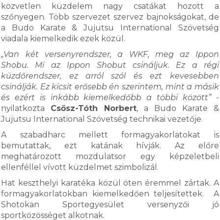
közvetlen küzdelem nagy csatákat hozott a
szőnyegen. Több szervezet szervez bajnokságokat, de
a Budo Karate & Jujutsu International Szövetség
viadala kiemelkedik ezek közül.
„Van két versenyrendszer, a WKF, meg az Ippon
Shobu. Mi az Ippon Shobut csináljuk. Ez a régi
küzdőrendszer, ez arról szól és ezt kevesebben
csinálják. Ez kicsit erősebb én szerintem, mint a másik
és ezért is inkább kiemelkedőbb a többi között”
-
nyilatkozta
Csősz-Tóth Norbert
, a Budo Karate &
Jujutsu International Szövetség technikai vezetője.
A szabadharc mellett formagyakorlatokat is
bemutattak, ezt katának hívják. Az előre
meghatározott mozdulatsor egy képzeletbeli
ellenféllel vívott küzdelmet szimbolizál.
Hat keszthelyi karatéka közül öten éremmel zártak. A
formagyakorlatokban kiemelkedően teljesítettek. A
Shotokan Sportegyesület versenyzői jó
sportközösséget alkotnak.