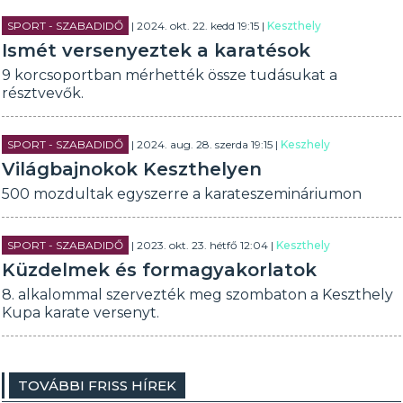
SPORT - SZABADIDŐ
| 2024. okt. 22. kedd 19:15 |
Keszthely
Ismét versenyeztek a karatésok
9 korcsoportban mérhették össze tudásukat a
résztvevők.
SPORT - SZABADIDŐ
| 2024. aug. 28. szerda 19:15 |
Keszhely
Világbajnokok Keszthelyen
500 mozdultak egyszerre a karateszemináriumon
SPORT - SZABADIDŐ
| 2023. okt. 23. hétfő 12:04 |
Keszthely
Küzdelmek és formagyakorlatok
8. alkalommal szervezték meg szombaton a Keszthely
Kupa karate versenyt.
TOVÁBBI FRISS HÍREK