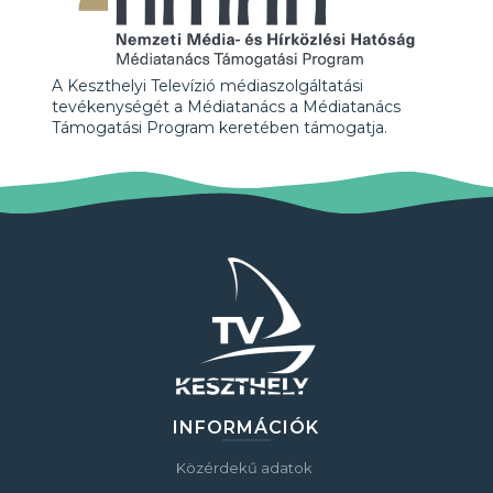
A Keszthelyi Televízió médiaszolgáltatási
tevékenységét a Médiatanács a Médiatanács
Támogatási Program keretében támogatja.
INFORMÁCIÓK
Közérdekű adatok