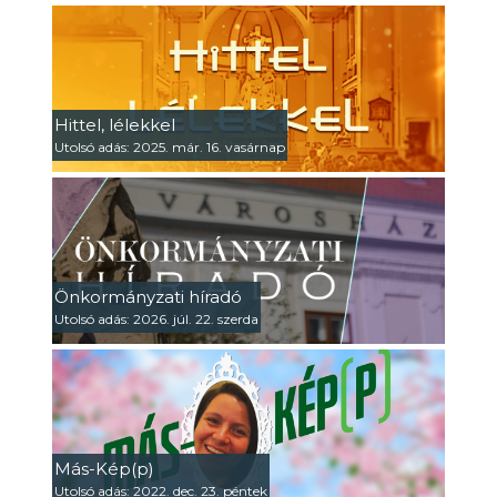
Hittel, lélekkel
Utolsó adás: 2025. már. 16. vasárnap
Önkormányzati híradó
Utolsó adás: 2026. júl. 22. szerda
Más-Kép(p)
Utolsó adás: 2022. dec. 23. péntek