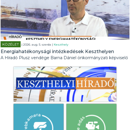
KÖZÉLET
| 2026. aug. 5. szerda |
Keszthely
Energiahatékonysági intézkedések Keszthelyen
A Híradó Plusz vendége Barna Dániel önkormányzati képviselő