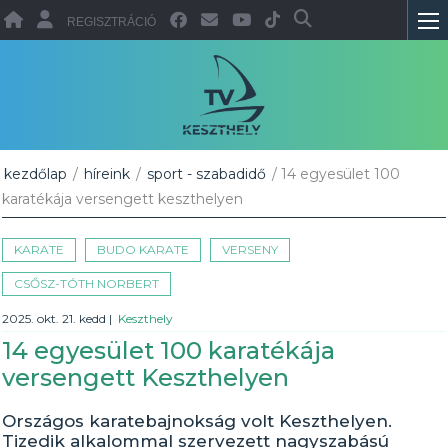
REGISZTRÁCIÓ
kezdőlap
/
híreink
/
sport - szabadidő
/ 14 egyesület 100
karatékája versengett keszthelyen
KARATE
BUDO KARATE
VERSENY
CSŐSZ-TÓTH NORBERT
2025. okt. 21. kedd
|
Keszthely
14 egyesület 100 karatékája
versengett Keszthelyen
Országos karatebajnokság volt Keszthelyen.
Tizedik alkalommal szervezett nagyszabású