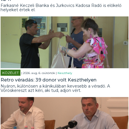
Farkasné Keczeli Bianka és Jurkovics Kadosa Radó is előkelő
helyeket értek el.
KÖZÉLET
| 2026. aug. 6. csütörtök |
Keszthely
Retro véradás: 39 donor volt Keszthelyen
Nyáron, különösen a kánikulában kevesebb a véradó. A
Vöröskereszt azt kéri, aki tud, adjon vért.