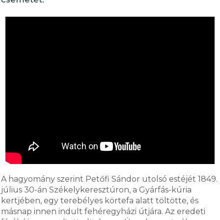
A hagyomány szerint Petőfi Sándor utolsó estéjét 1849.
július 30-án Székelykeresztúron, a Gyárfás-kúria
kertjében, egy terebélyes körtefa alatt töltötte, és
másnap innen indult fehéregyházi útjára. Az eredeti