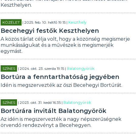
Keszthelyen.
KÖZÉLET
| 2025. feb. 10. hétfő 19:15 |
Keszthely
Becehegyi festők Keszthelyen
A közös tárlat célja volt, hogy a közönség megismerje
munkásságukat és a művészek is megismerjék
egymást.
SZÍNES
| 2024. okt. 23. szerda 19:15 |
Balatongyörök
Bortúra a fenntarthatóság jegyében
Idén is megszervezték az őszi Becehegyi Bortúrát.
SZÍNES
| 2023. okt. 31. kedd 16:35 |
Balatongyörök
Bortúrára invitált Balatongyörök
Az idén is megszervezték a nagy népszerűségnek
örvendő rendezvényt a Becehegyen.