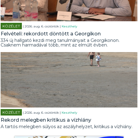
KÖZÉLET
| 2026. aug. 6. csütörtök |
Keszthely
Felvételi: rekordott döntött a Georgikon
334 új hallgató kezdi meg tanulmányait a Georgikonon.
Csaknem harmadával több, mint az elmúlt évben.
KÖZÉLET
| 2026. aug. 6. csütörtök |
Keszthely
Rekord melegben kritikus a vízhiány
A tartós melegben súlyos az aszályhelyzet, kritikus a vízhiány.