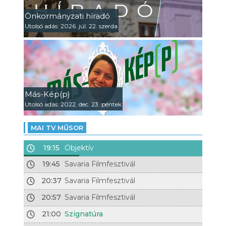
Önkormányzati híradó
Utolsó adás: 2026. júl. 22. szerda
Más-Kép(p)
Utolsó adás: 2022. dec. 23. péntek
MAI TV MŰSOR
19:15
Objektív
19:45
Savaria Filmfesztivál
20:37
Savaria Filmfesztivál
20:57
Savaria Filmfesztivál
21:00
Szignatúra