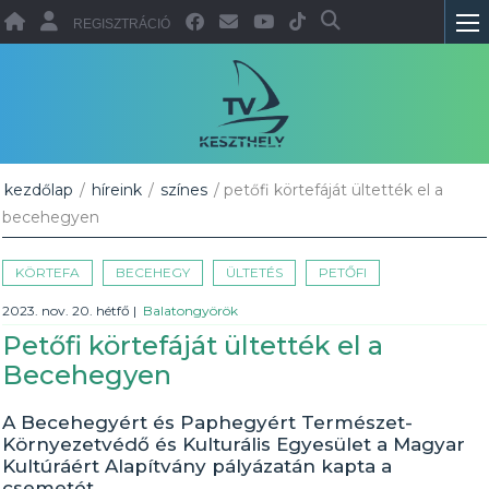
REGISZTRÁCIÓ
kezdőlap
/
híreink
/
színes
/ petőfi körtefáját ültették el a
becehegyen
KÖRTEFA
BECEHEGY
ÜLTETÉS
PETŐFI
2023. nov. 20. hétfő
|
Balatongyörök
Petőfi körtefáját ültették el a
Becehegyen
A Becehegyért és Paphegyért Természet-
Környezetvédő és Kulturális Egyesület a Magyar
Kultúráért Alapítvány pályázatán kapta a
csemetét.