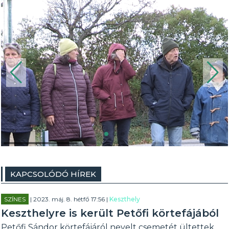
KAPCSOLÓDÓ HÍREK
SZÍNES
| 2023. máj. 8. hétfő 17:56 |
Keszthely
Keszthelyre is került Petőfi körtefájából
Petőfi Sándor körtefájáról nevelt csemetét ültettek