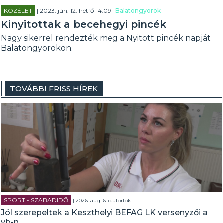
KÖZÉLET
| 2023. jún. 12. hétfő 14:09 |
Balatongyörök
Kinyitottak a becehegyi pincék
Nagy sikerrel rendezték meg a Nyitott pincék napját
Balatongyörökön.
TOVÁBBI FRISS HÍREK
SPORT - SZABADIDŐ
| 2026. aug. 6. csütörtök |
Jól szerepeltek a Keszthelyi BEFAG LK versenyzői a
vb-n