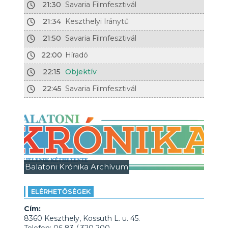
21:30
Savaria Filmfesztivál
21:34
Keszthelyi Iránytű
21:50
Savaria Filmfesztivál
22:00
Híradó
22:15
Objektív
22:45
Savaria Filmfesztivál
Balatoni Krónika Archívum
ELÉRHETŐSÉGEK
Cím:
8360 Keszthely, Kossuth L. u. 45.