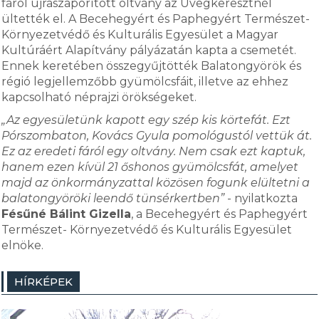
fáról újraszaporított oltvány az Üvegkeresztnél
ültették el. A Becehegyért és Paphegyért Természet-
Környezetvédő és Kulturális Egyesület a Magyar
Kultúráért Alapítvány pályázatán kapta a csemetét.
Ennek keretében összegyűjtötték Balatongyörök és
régió legjellemzőbb gyümölcsfáit, illetve az ehhez
kapcsolható néprajzi örökségeket.
„Az egyesületünk kapott egy szép kis körtefát. Ezt
Pórszombaton, Kovács Gyula pomológustól vettük át.
Ez az eredeti fáról egy oltvány. Nem csak ezt kaptuk,
hanem ezen kívül 21 őshonos gyümölcsfát, amelyet
majd az önkormányzattal közösen fogunk elültetni a
balatongyöröki leendő tünsérkertben”
- nyilatkozta
Fésűné Bálint Gizella
, a Becehegyért és Paphegyért
Természet- Környezetvédő és Kulturális Egyesület
elnöke.
HÍRKÉPEK