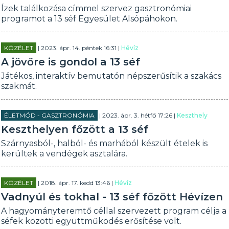
Ízek találkozása címmel szervez gasztronómiai
programot a 13 séf Egyesület Alsópáhokon.
KÖZÉLET
| 2023. ápr. 14. péntek 16:31 |
Hévíz
A jövőre is gondol a 13 séf
Játékos, interaktív bemutatón népszerűsítik a szakács
szakmát.
ÉLETMÓD - GASZTRONÓMIA
| 2023. ápr. 3. hétfő 17:26 |
Keszthely
Keszthelyen főzött a 13 séf
Szárnyasból-, halból- és marhából készült ételek is
kerültek a vendégek asztalára.
KÖZÉLET
| 2018. ápr. 17. kedd 13:46 |
Hévíz
Vadnyúl és tokhal - 13 séf főzött Hévízen
A hagyományteremtő céllal szervezett program célja a
séfek közötti együttműködés erősítése volt.