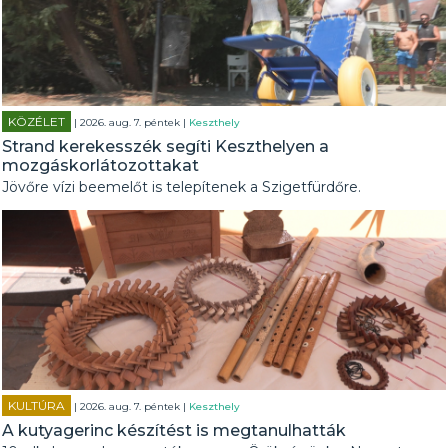
KÖZÉLET
| 2026. aug. 7. péntek |
Keszthely
Strand kerekesszék segíti Keszthelyen a
mozgáskorlátozottakat
Jövőre vízi beemelőt is telepítenek a Szigetfürdőre.
KULTÚRA
| 2026. aug. 7. péntek |
Keszthely
A kutyagerinc készítést is megtanulhatták