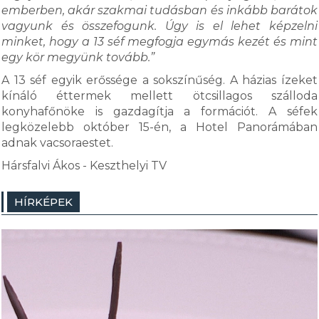
emberben, akár szakmai tudásban és inkább barátok
vagyunk és összefogunk. Úgy is el lehet képzelni
minket, hogy a 13 séf megfogja egymás kezét és mint
egy kör megyünk tovább.”
A 13 séf egyik erőssége a sokszínűség. A házias ízeket
kínáló éttermek mellett ötcsillagos szálloda
konyhafőnöke is gazdagítja a formációt. A séfek
legközelebb október 15-én, a Hotel Panorámában
adnak vacsoraestet.
Hársfalvi Ákos - Keszthelyi TV
HÍRKÉPEK