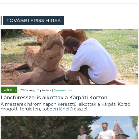
TOVÁBBI FRISS HÍREK
SZÍNES
| 2026. aug. 7. péntek |
Gyenesdiás
Láncfűrésszel is alkottak a Kárpáti Korzón
A mesterek három napon keresztül alkottak a Kárpáti Korzó
mögötti területen, többen láncfűrésszel.