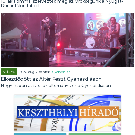
10. alkalommal szervezték meg az Örökségünk a Nyugat-
Dunántúlon tábort.
SZÍNES
| 2026. aug. 7. péntek |
Gyenesdiás
Elkezdődött az Altér Feszt Gyenesdiáson
Négy napon át szól az alternatív zene Gyenesdiáson.