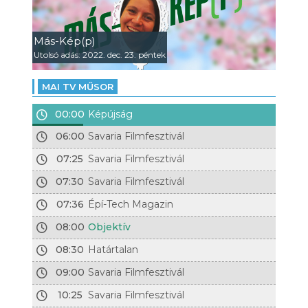
Más-Kép(p)
Utolsó adás: 2022. dec. 23. péntek
MAI TV MŰSOR
00:00
Képújság
06:00
Savaria Filmfesztivál
07:25
Savaria Filmfesztivál
07:30
Savaria Filmfesztivál
07:36
Épí-Tech Magazin
08:00
Objektív
08:30
Határtalan
09:00
Savaria Filmfesztivál
10:25
Savaria Filmfesztivál