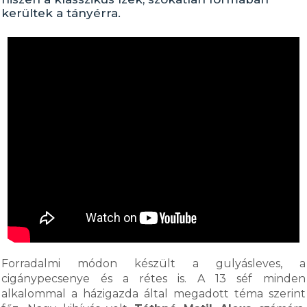
kerültek a tányérra.
Forradalmi módon készült a gulyásleves, a
cigánypecsenye és a rétes is. A 13 séf minden
alkalommal a házigazda által megadott téma szerint