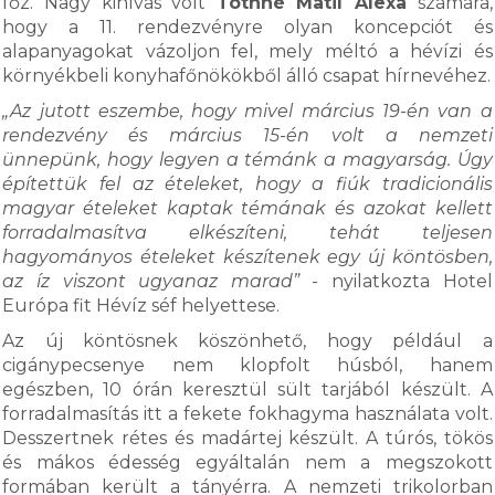
főz. Nagy kihívás volt
Tóthné Matil Alexa
számára,
hogy a 11. rendezvényre olyan koncepciót és
alapanyagokat vázoljon fel, mely méltó a hévízi és
környékbeli konyhafőnökökből álló csapat hírnevéhez.
„Az jutott eszembe, hogy mivel március 19-én van a
rendezvény és március 15-én volt a nemzeti
ünnepünk, hogy legyen a témánk a magyarság. Úgy
építettük fel az ételeket, hogy a fiúk tradicionális
magyar ételeket kaptak témának és azokat kellett
forradalmasítva elkészíteni, tehát teljesen
hagyományos ételeket készítenek egy új köntösben,
az íz viszont ugyanaz marad”
- nyilatkozta Hotel
Európa fit Hévíz séf helyettese.
Az új köntösnek köszönhető, hogy például a
cigánypecsenye nem klopfolt húsból, hanem
egészben, 10 órán keresztül sült tarjából készült. A
forradalmasítás itt a fekete fokhagyma használata volt.
Desszertnek rétes és madártej készült. A túrós, tökös
és mákos édesség egyáltalán nem a megszokott
formában került a tányérra. A nemzeti trikolorban