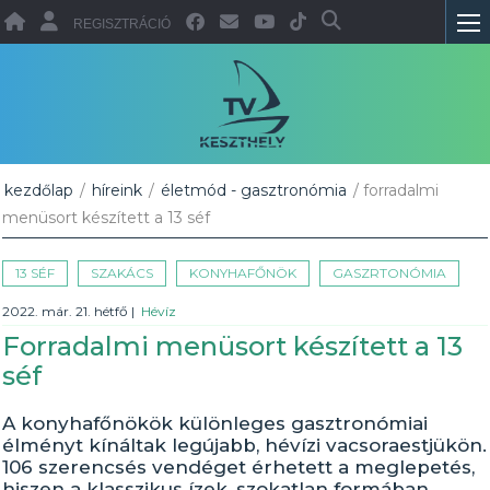
REGISZTRÁCIÓ
kezdőlap
/
híreink
/
életmód - gasztronómia
/ forradalmi
menüsort készített a 13 séf
13 SÉF
SZAKÁCS
KONYHAFŐNÖK
GASZRTONÓMIA
2022. már. 21. hétfő
|
Hévíz
Forradalmi menüsort készített a 13
séf
A konyhafőnökök különleges gasztronómiai
élményt kínáltak legújabb, hévízi vacsoraestjükön.
106 szerencsés vendéget érhetett a meglepetés,
hiszen a klasszikus ízek, szokatlan formában