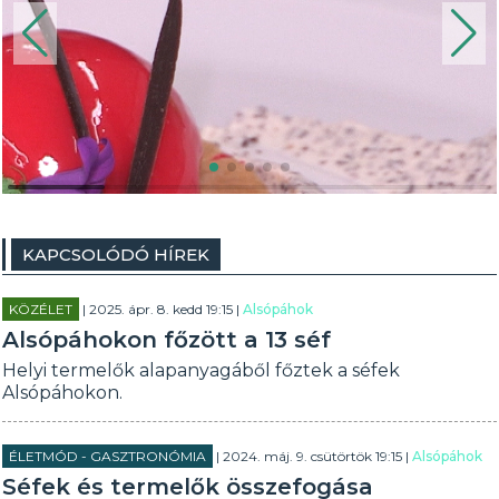
KAPCSOLÓDÓ HÍREK
KÖZÉLET
| 2025. ápr. 8. kedd 19:15 |
Alsópáhok
Alsópáhokon főzött a 13 séf
Helyi termelők alapanyagáből főztek a séfek
Alsópáhokon.
ÉLETMÓD - GASZTRONÓMIA
| 2024. máj. 9. csütörtök 19:15 |
Alsópáhok
Séfek és termelők összefogása