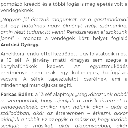
pompázó kreáció és a többi fogás is meglepetés volt a
vendégeknek.
„Nagyon jól érezzük magunkat, ez a gasztronómiai
est egy hatalmas nagy élményt nyújt számunkra,
amin részt tudunk itt venni. Rendszeresen el szoktunk
jönni”
- mondta a vendégek közt helyet foglaló
Andrási György.
Amekkora lendülettel kezdődött, úgy folytatódik most
a 13 séf. A járvány miatti kihagyás sem szegte a
konyhafőnökök kedvét. Az együttműködés
eredménye nem csak egy különleges, hatfogásos
vacsora. A séfek tapasztalatot cserélnek, ami a
mindennapi munkájukat segíti.
Farkas Bálint
, a 13 séf alapítója:
„Megváltoztunk abból
a szempontból, hogy ajánljuk a másik éttermet a
vendégeinknek. amikor nem nálunk akar – akár a
szállodában, akár az étteremben – étkezni, akkor
ajánljuk a többit. Ez az egyik, a másik az, hogy inkább
segítjük a másikat, akár alapanyagban, akár