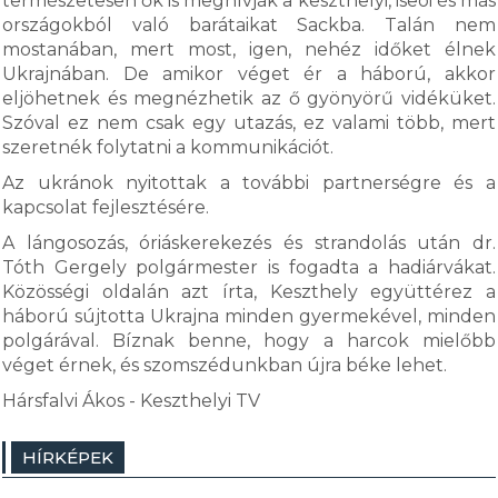
természetesen ők is meghívják a keszthelyi, iseói és más
országokból való barátaikat Sackba. Talán nem
mostanában, mert most, igen, nehéz időket élnek
Ukrajnában. De amikor véget ér a háború, akkor
eljöhetnek és megnézhetik az ő gyönyörű vidéküket.
Szóval ez nem csak egy utazás, ez valami több, mert
szeretnék folytatni a kommunikációt.
Az ukránok nyitottak a további partnerségre és a
kapcsolat fejlesztésére.
A lángosozás, óriáskerekezés és strandolás után dr.
Tóth Gergely polgármester is fogadta a hadiárvákat.
Közösségi oldalán azt írta, Keszthely együttérez a
háború sújtotta Ukrajna minden gyermekével, minden
polgárával. Bíznak benne, hogy a harcok mielőbb
véget érnek, és szomszédunkban újra béke lehet.
Hársfalvi Ákos - Keszthelyi TV
HÍRKÉPEK