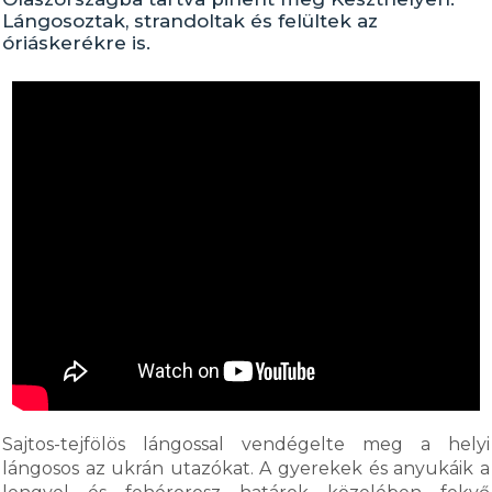
Lángosoztak, strandoltak és felültek az
óriáskerékre is.
Sajtos-tejfölös lángossal vendégelte meg a helyi
lángosos az ukrán utazókat. A gyerekek és anyukáik a