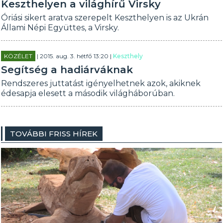
Keszthelyen a világhírű Virsky
Óriási sikert aratva szerepelt Keszthelyen is az Ukrán
Állami Népi Együttes, a Virsky.
KÖZÉLET
| 2015. aug. 3. hétfő 13:20 |
Keszthely
Segítség a hadiárváknak
Rendszeres juttatást igényelhetnek azok, akiknek
édesapja elesett a második világháborúban.
TOVÁBBI FRISS HÍREK