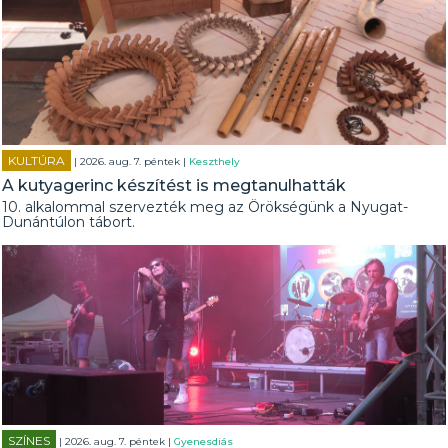
KULTÚRA
| 2026. aug. 7. péntek |
Keszthely
A kutyagerinc készítést is megtanulhatták
10. alkalommal szervezték meg az Örökségünk a Nyugat-
Dunántúlon tábort.
SZÍNES
| 2026. aug. 7. péntek |
Gyenesdiás