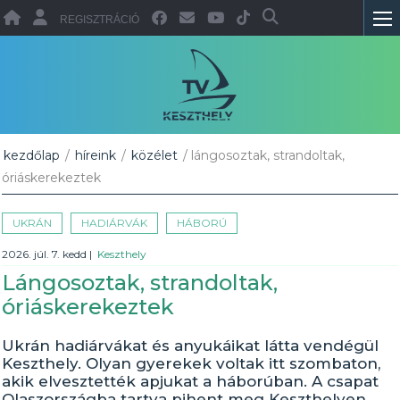
REGISZTRÁCIÓ
kezdőlap
/
híreink
/
közélet
/ lángosoztak, strandoltak,
óriáskerekeztek
UKRÁN
HADIÁRVÁK
HÁBORÚ
2026. júl. 7. kedd
|
Keszthely
Lángosoztak, strandoltak,
óriáskerekeztek
Ukrán hadiárvákat és anyukáikat látta vendégül
Keszthely. Olyan gyerekek voltak itt szombaton,
akik elvesztették apjukat a háborúban. A csapat
Olaszországba tartva pihent meg Keszthelyen.