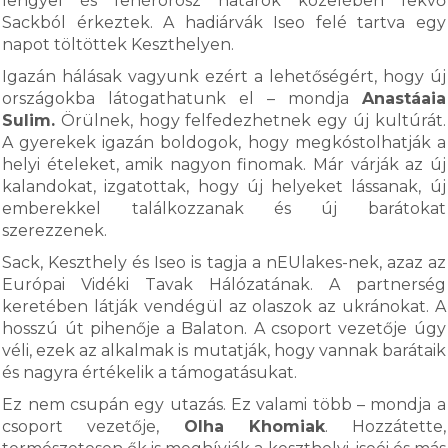
lengyel és fehérorosz határok közelében fekvő
Sackból érkeztek. A hadiárvák Iseo felé tartva egy
napot töltöttek Keszthelyen.
Igazán hálásak vagyunk ezért a lehetőségért, hogy új
országokba látogathatunk el – mondja
Anastáaia
Sulim.
Örülnek, hogy felfedezhetnek egy új kultúrát.
A gyerekek igazán boldogok, hogy megkóstolhatják a
helyi ételeket, amik nagyon finomak. Már várják az új
kalandokat, izgatottak, hogy új helyeket lássanak, új
emberekkel találkozzanak és új barátokat
szerezzenek.
Sack, Keszthely és Iseo is tagja a nEUlakes-nek, azaz az
Európai Vidéki Tavak Hálózatának. A partnerség
keretében látják vendégül az olaszok az ukránokat. A
hosszú út pihenője a Balaton. A csoport vezetője úgy
véli, ezek az alkalmak is mutatják, hogy vannak barátaik
és nagyra értékelik a támogatásukat.
Ez nem csupán egy utazás. Ez valami több – mondja a
csoport vezetője,
Olha Khomiak
. Hozzátette,