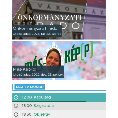
Önkormányzati híradó
Utolsó adás: 2026. júl. 22. szerda
Más-Kép(p)
Utolsó adás: 2022. dec. 23. péntek
MAI TV MŰSOR
12:00
Képújság
18:00
Szignatúra
18:30
Objektív