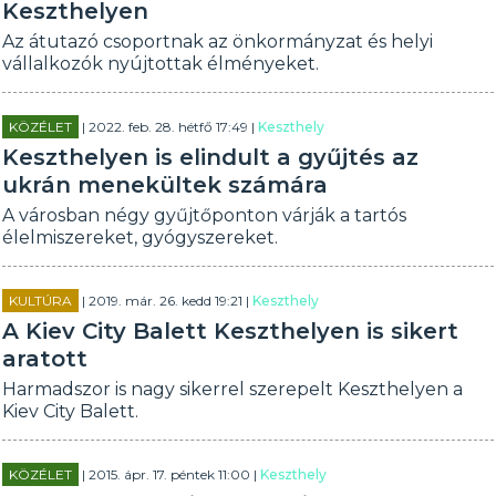
Keszthelyen
Az átutazó csoportnak az önkormányzat és helyi
vállalkozók nyújtottak élményeket.
KÖZÉLET
| 2022. feb. 28. hétfő 17:49 |
Keszthely
Keszthelyen is elindult a gyűjtés az
ukrán menekültek számára
A városban négy gyűjtőponton várják a tartós
élelmiszereket, gyógyszereket.
KULTÚRA
| 2019. már. 26. kedd 19:21 |
Keszthely
A Kiev City Balett Keszthelyen is sikert
aratott
Harmadszor is nagy sikerrel szerepelt Keszthelyen a
Kiev City Balett.
KÖZÉLET
| 2015. ápr. 17. péntek 11:00 |
Keszthely