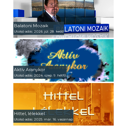
Balatoni Mozaik
Utolsó adás: 2026. júl. 28. kedd
Aktív Aranykor
Utolsó adás: 2024. szep. 9. hétfő
Hittel, lélekkel
Utolsó adás: 2025. már. 16. vasárnap