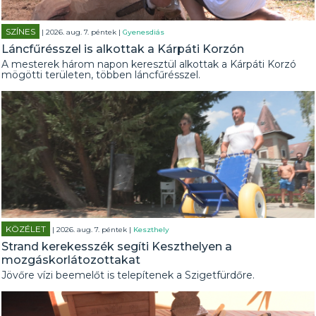
SZÍNES
| 2026. aug. 7. péntek |
Gyenesdiás
Láncfűrésszel is alkottak a Kárpáti Korzón
A mesterek három napon keresztül alkottak a Kárpáti Korzó
mögötti területen, többen láncfűrésszel.
KÖZÉLET
| 2026. aug. 7. péntek |
Keszthely
Strand kerekesszék segíti Keszthelyen a
mozgáskorlátozottakat
Jövőre vízi beemelőt is telepítenek a Szigetfürdőre.