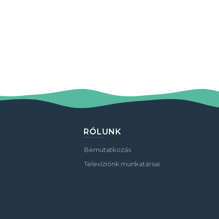
RÓLUNK
Bemutatkozás
Televíziónk munkatársai