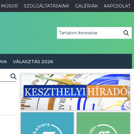
MŰSOR
SZOLGÁLTATÁSAINK
GALÉRIÁK
KAPCSOLAT
MIA
VÁLASZTÁS 2026