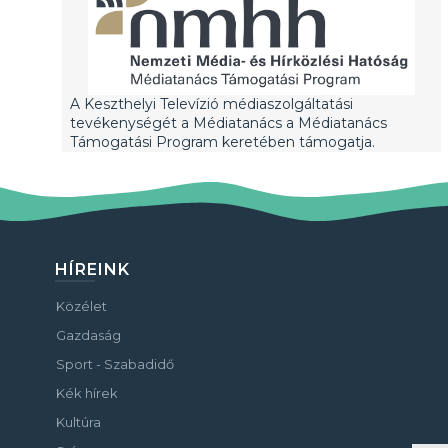
A Keszthelyi Televízió médiaszolgáltatási
tevékenységét a Médiatanács a Médiatanács
Támogatási Program keretében támogatja.
HÍREINK
Közélet
Gazdaság
Sport - Szabadidő
Kék hírek
Kultúra