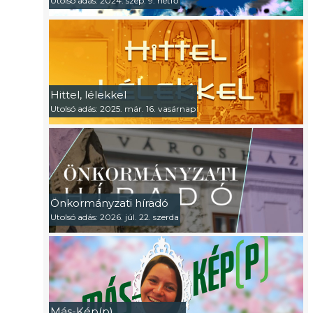
Utolsó adás: 2024. szep. 9. hétfő
Hittel, lélekkel
Utolsó adás: 2025. már. 16. vasárnap
Önkormányzati híradó
Utolsó adás: 2026. júl. 22. szerda
Más-Kép(p)