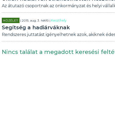
Az átutazó csoportnak az önkormányzat és helyi válla
KÖZÉLET
| 2015. aug. 3. hétfő |
Keszthely
Segítség a hadiárváknak
Rendszeres juttatást igényelhetnek azok, akiknek édes
Nincs találat a megadott keresési felté