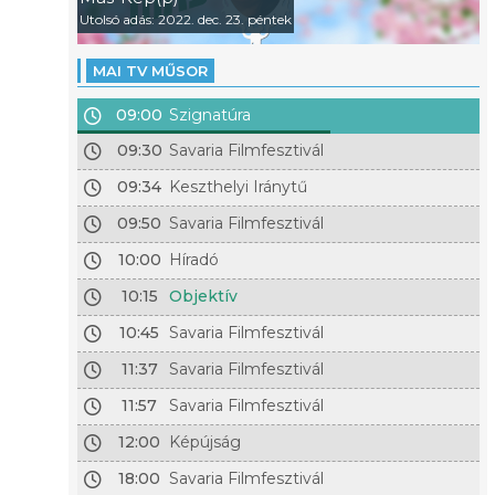
Utolsó adás: 2022. dec. 23. péntek
MAI TV MŰSOR
09:00
Szignatúra
09:30
Savaria Filmfesztivál
09:34
Keszthelyi Iránytű
09:50
Savaria Filmfesztivál
10:00
Híradó
10:15
Objektív
10:45
Savaria Filmfesztivál
11:37
Savaria Filmfesztivál
11:57
Savaria Filmfesztivál
12:00
Képújság
18:00
Savaria Filmfesztivál