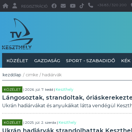
+36 83 / 320 200
REGISZTRÁCIÓ
KÖZÉLET
GAZDASÁG
SPORT - SZABADIDŐ
KÉK
kezdőlap
/ cimke / hadiárvák
KÖZÉLET
| 2026. júl. 7. kedd |
Keszthely
Lángosoztak, strandoltak, óriáskerekezt
Ukrán hadiárvákat és anyukáikat látta vendégül Keszth
KÖZÉLET
| 2025. júl. 2. szerda |
Keszthely
Ukrán hadiárvák strandolhattak Keszthe