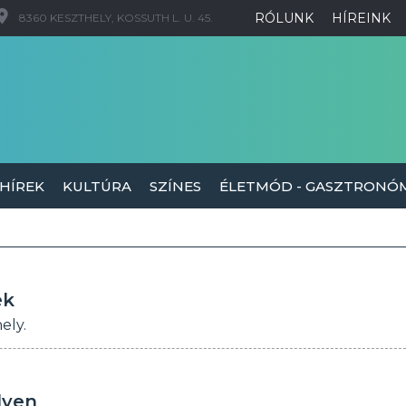
RÓLUNK
HÍREINK
8360 KESZTHELY, KOSSUTH L. U. 45.
 HÍREK
KULTÚRA
SZÍNES
ÉLETMÓD - GASZTRONÓ
ek
ely.
lyen