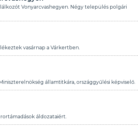
alálkozót Vonyarcvashegyen. Négy település polgári
mlékeztek vasárnap a Várkertben.
Miniszterelnökség államtitkára, országgyűlési képviselő.
rrortámadások áldozataiért.