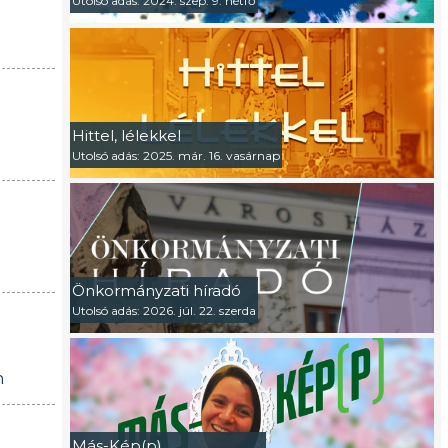
Utolsó adás: 2024. szep. 9. hétfő
Hittel, lélekkel
Utolsó adás: 2025. már. 16. vasárnap
Önkormányzati híradó
Utolsó adás: 2026. júl. 22. szerda
n
Más-Kép(p)