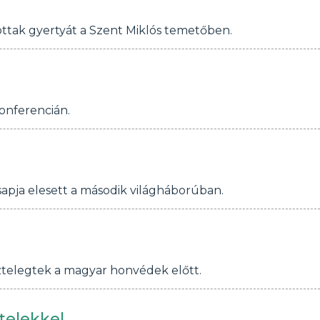
ottak gyertyát a Szent Miklós temetőben.
konferencián.
apja elesett a második világháborúban.
ztelegtek a magyar honvédek előtt.
telekkel.