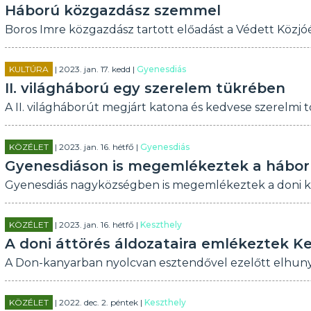
Háború közgazdász szemmel
Boros Imre közgazdász tartott előadást a Védett Közj
KULTÚRA
| 2023. jan. 17. kedd |
Gyenesdiás
II. világháború egy szerelem tükrében
A II. világháborút megjárt katona és kedvese szerelmi 
KÖZÉLET
| 2023. jan. 16. hétfő |
Gyenesdiás
Gyenesdiáson is megemlékeztek a háború
Gyenesdiás nagyközségben is megemlékeztek a doni kat
KÖZÉLET
| 2023. jan. 16. hétfő |
Keszthely
A doni áttörés áldozataira emlékeztek K
A Don-kanyarban nyolcvan esztendővel ezelőtt elhun
KÖZÉLET
| 2022. dec. 2. péntek |
Keszthely