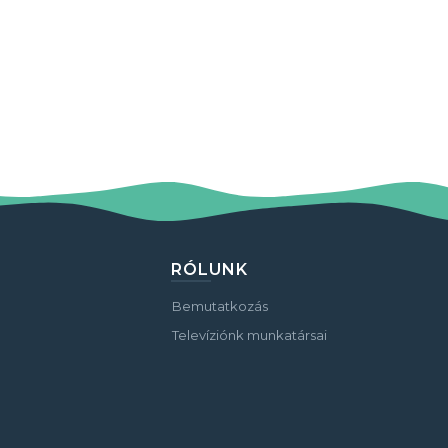
RÓLUNK
Bemutatkozás
Televíziónk munkatársai