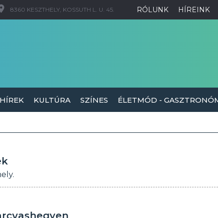
RÓLUNK
HÍREINK
8360 KESZTHELY, KOSSUTH L. U. 45.
 HÍREK
KULTÚRA
SZÍNES
ÉLETMÓD - GASZTRONÓ
ek
ely.
yarcvashegyen