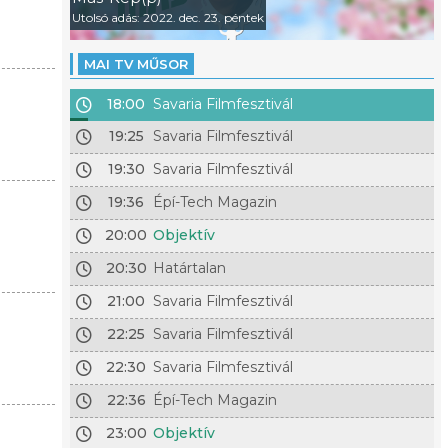
Utolsó adás: 2022. dec. 23. péntek
MAI TV MŰSOR
18:00
Savaria Filmfesztivál
19:25
Savaria Filmfesztivál
19:30
Savaria Filmfesztivál
19:36
Épí-Tech Magazin
20:00
Objektív
20:30
Határtalan
21:00
Savaria Filmfesztivál
22:25
Savaria Filmfesztivál
22:30
Savaria Filmfesztivál
22:36
Épí-Tech Magazin
23:00
Objektív