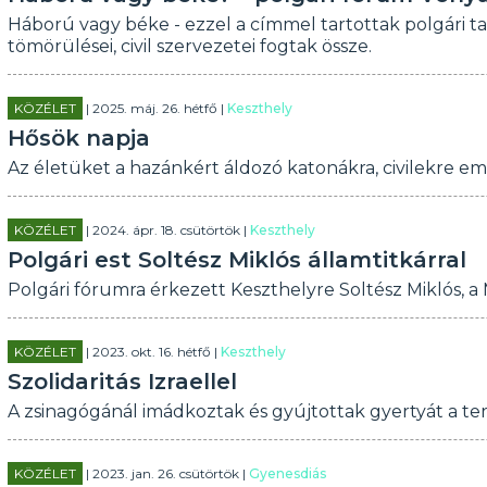
Háború vagy béke - ezzel a címmel tartottak polgári t
tömörülései, civil szervezetei fogtak össze.
KÖZÉLET
| 2025. máj. 26. hétfő |
Keszthely
Hősök napja
Az életüket a hazánkért áldozó katonákra, civilekre e
KÖZÉLET
| 2024. ápr. 18. csütörtök |
Keszthely
Polgári est Soltész Miklós államtitkárral
Polgári fórumra érkezett Keszthelyre Soltész Miklós, a 
KÖZÉLET
| 2023. okt. 16. hétfő |
Keszthely
Szolidaritás Izraellel
A zsinagógánál imádkoztak és gyújtottak gyertyát a te
KÖZÉLET
| 2023. jan. 26. csütörtök |
Gyenesdiás