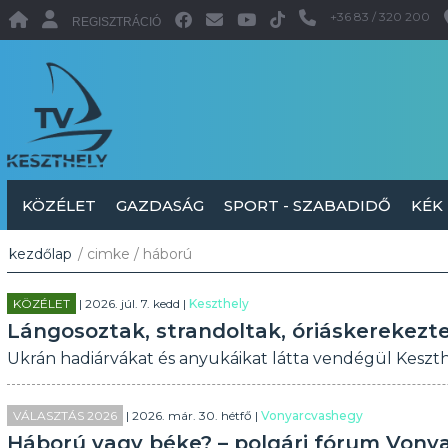
+36 83 / 320 200
REGISZTRÁCIÓ
KÖZÉLET
GAZDASÁG
SPORT - SZABADIDŐ
KÉK
kezdőlap
/ cimke / háború
KÖZÉLET
| 2026. júl. 7. kedd |
Keszthely
Lángosoztak, strandoltak, óriáskerekezt
Ukrán hadiárvákat és anyukáikat látta vendégül Keszth
VÁLASZTÁS 2026
| 2026. már. 30. hétfő |
Vonyarcvashegy
Háború vagy béke? – polgári fórum Von