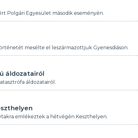
óért Polgári Egyesület második eseményén.
történetét mesélte el leszármazottjuk Gyenesdiáson.
 áldozatairól
asztrófa áldozatairól.
eszthelyen
ytakra emlékeztek a hétvégén Keszthelyen.