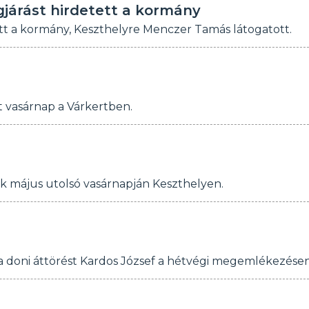
gjárást hirdetett a kormány
ett a kormány, Keszthelyre Menczer Tamás látogatott.
et vasárnap a Várkertben.
ek május utolsó vasárnapján Keszthelyen.
a doni áttörést Kardos József a hétvégi megemlékezése