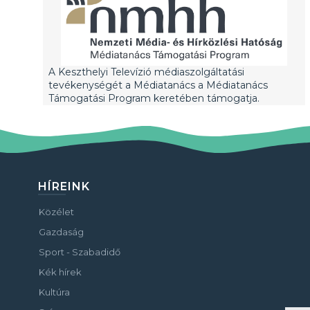
A Keszthelyi Televízió médiaszolgáltatási
tevékenységét a Médiatanács a Médiatanács
Támogatási Program keretében támogatja.
HÍREINK
Közélet
Gazdaság
Sport - Szabadidő
Kék hírek
Kultúra