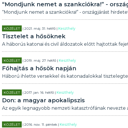
“Mondjunk nemet a szankciókra!” - orszá
“Mondjunk nemet a szankciókra!” - országjárást hirdet
KÖZÉLET
| 2021. máj. 31. hétfő |
Keszthely
Tisztelet a hősöknek
A háborús katonai és civil áldozatok előtt hajtottak fej
KÖZÉLET
| 2019. máj. 27. hétfő |
Keszthely
Főhajtás a hősök napján
Háború ihlette versekkel és katonadalokkal tisztelegt
KÖZÉLET
| 2017. jan. 16. hétfő |
Keszthely
Don: a magyar apokalipszis
Az egyik legnagyobb nemzeti katasztrófának nevezte 
KÖZÉLET
| 2016. nov. 11. péntek |
Keszthely