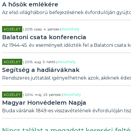
A hősök emlékére
Az első világháború befejezésének évfordulóján gyújt
KÖZÉLET
| 2015. szep. 4. péntek |
Keszthely
Balatoni csata konferencia
Az 1944-45. év eseményeit idézték fel a Balatoni csata 
KÖZÉLET
| 2015. aug. 3. hétfő |
Keszthely
Segítség a hadiárváknak
Rendszeres juttatást igényelhetnek azok, akiknek édes
KÖZÉLET
| 2014. máj. 23. péntek |
Keszthely
Magyar Honvédelem Napja
Buda várának 1849-es visszavételének évfordulóján tis
Nincs találat a megadott keresési felté