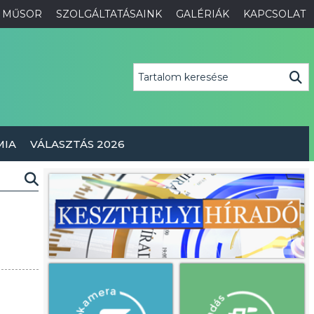
MŰSOR
SZOLGÁLTATÁSAINK
GALÉRIÁK
KAPCSOLAT
MIA
VÁLASZTÁS 2026