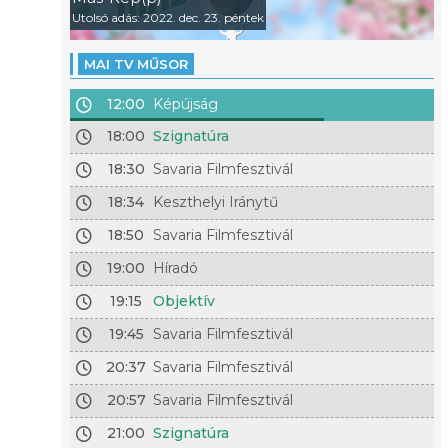
Utolsó adás: 2022. dec. 23. péntek
MAI TV MŰSOR
12:00
Képújság
18:00
Szignatúra
18:30
Savaria Filmfesztivál
18:34
Keszthelyi Iránytű
18:50
Savaria Filmfesztivál
19:00
Híradó
19:15
Objektív
19:45
Savaria Filmfesztivál
20:37
Savaria Filmfesztivál
20:57
Savaria Filmfesztivál
21:00
Szignatúra