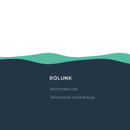
RÓLUNK
Bemutatkozás
Televíziónk munkatársai