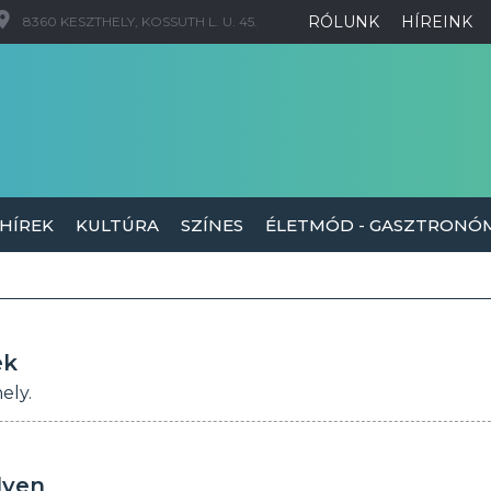
RÓLUNK
HÍREINK
8360 KESZTHELY, KOSSUTH L. U. 45.
 HÍREK
KULTÚRA
SZÍNES
ÉLETMÓD - GASZTRONÓ
ek
ely.
lyen