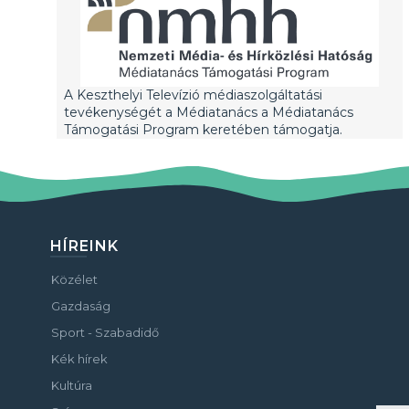
A Keszthelyi Televízió médiaszolgáltatási
tevékenységét a Médiatanács a Médiatanács
Támogatási Program keretében támogatja.
HÍREINK
Közélet
Gazdaság
Sport - Szabadidő
Kék hírek
Kultúra