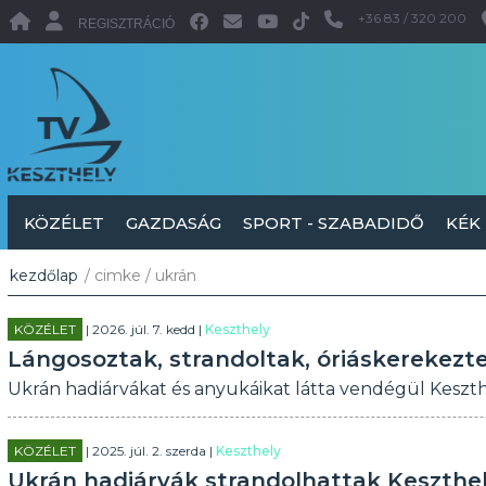
+36 83 / 320 200
REGISZTRÁCIÓ
KÖZÉLET
GAZDASÁG
SPORT - SZABADIDŐ
KÉK
kezdőlap
/ cimke / ukrán
KÖZÉLET
| 2026. júl. 7. kedd |
Keszthely
Lángosoztak, strandoltak, óriáskerekezt
Ukrán hadiárvákat és anyukáikat látta vendégül Keszth
KÖZÉLET
| 2025. júl. 2. szerda |
Keszthely
Ukrán hadiárvák strandolhattak Keszthe