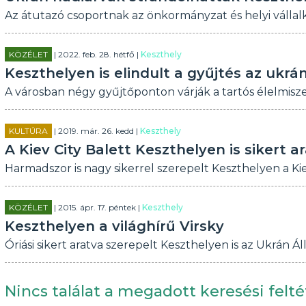
Az átutazó csoportnak az önkormányzat és helyi válla
KÖZÉLET
| 2022. feb. 28. hétfő |
Keszthely
Keszthelyen is elindult a gyűjtés az uk
A városban négy gyűjtőponton várják a tartós élelmisz
KULTÚRA
| 2019. már. 26. kedd |
Keszthely
A Kiev City Balett Keszthelyen is sikert a
Harmadszor is nagy sikerrel szerepelt Keszthelyen a Kiev
KÖZÉLET
| 2015. ápr. 17. péntek |
Keszthely
Keszthelyen a világhírű Virsky
Óriási sikert aratva szerepelt Keszthelyen is az Ukrán Ál
Nincs találat a megadott keresési felté