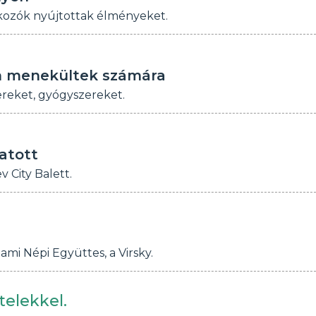
lkozók nyújtottak élményeket.
rán menekültek számára
ereket, gyógyszereket.
ratott
 City Balett.
lami Népi Együttes, a Virsky.
telekkel.