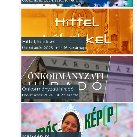
Utolsó adás: 2024. szep. 9. hétfő
Hittel, lélekkel
Utolsó adás: 2025. már. 16. vasárnap
Önkormányzati híradó
Utolsó adás: 2026. júl. 22. szerda
Más-Kép(p)