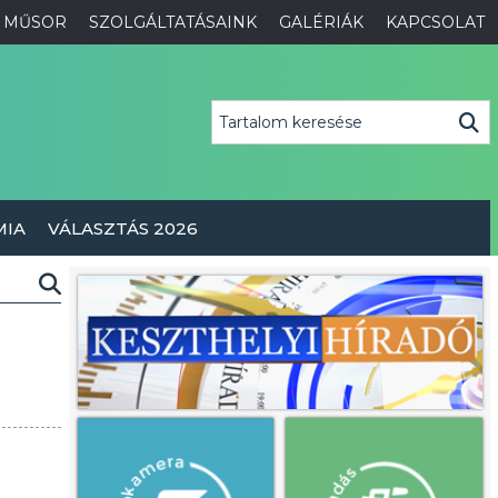
MŰSOR
SZOLGÁLTATÁSAINK
GALÉRIÁK
KAPCSOLAT
MIA
VÁLASZTÁS 2026