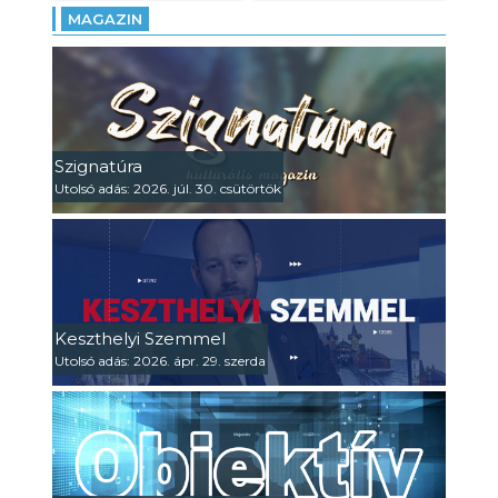
MAGAZIN
Szignatúra
Utolsó adás: 2026. júl. 30. csütörtök
Keszthelyi Szemmel
Utolsó adás: 2026. ápr. 29. szerda