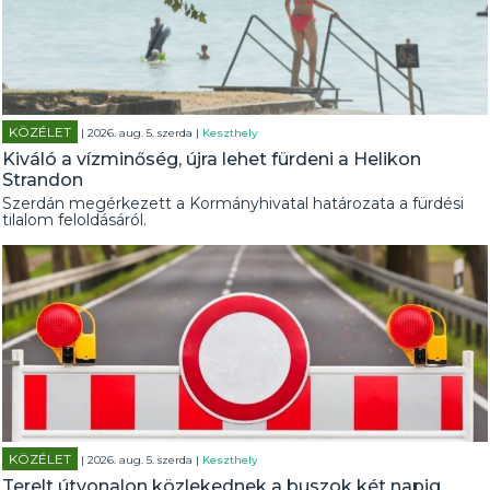
KÖZÉLET
| 2026. aug. 5. szerda |
Keszthely
Kiváló a vízminőség, újra lehet fürdeni a Helikon
Strandon
Szerdán megérkezett a Kormányhivatal határozata a fürdési
tilalom feloldásáról.
KÖZÉLET
| 2026. aug. 5. szerda |
Keszthely
Terelt útvonalon közlekednek a buszok két napig