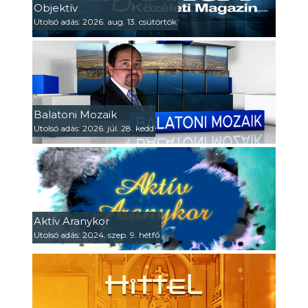
Objektív
Utolsó adás: 2026. aug. 13. csütörtök
Balatoni Mozaik
Utolsó adás: 2026. júl. 28. kedd
Aktív Aranykor
Utolsó adás: 2024. szep. 9. hétfő