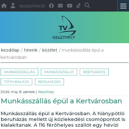
REGISZTRÁCIÓ
kezdőlap
/
híreink
/
közélet
/ munkásszállás épül a
kertvárosban
MUNKÁSSZÁLLÁS
MUNKÁSSZÁLLÓ
KERTVÁROS
TÓTH BALÁZS
BERUHÁZÁS
2026. máj. 8. péntek
|
Keszthely
Munkásszállás épül a Kertvárosban
Munkásszállás épül a Kertvárosban. A hiánypótló
beruházás mellett új közlekedési csomópontot is
kialakítanak. A 116 férőhelyes szállót egy hévízi