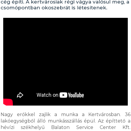
cég építi. A kertvárosiak régi vágya valósul meg, a
csomópontban okoszebrát is létesítenek.
Nagy erőkkel zajlik a munka a Kertvárosban. 36
lakóegységből álló munkásszállás épül. Az építtető a
hévízi székhelyű Balaton Service Center Kft.