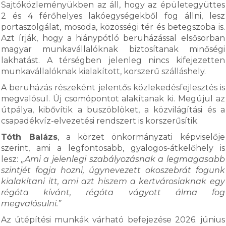
Sajtóközleményükben az áll, hogy az épületegyüttes
2 és 4 férőhelyes lakóegységekből fog állni, lesz
portaszolgálat, mosoda, közösségi tér és betegszoba is.
Azt írják, hogy a hiánypótló beruházással elsősorban
magyar munkavállalóknak biztosítanak minőségi
lakhatást. A térségben jelenleg nincs kifejezetten
munkavállalóknak kialakított, korszerű szálláshely.
A beruházás részeként jelentős közlekedésfejlesztés is
megvalósul. Új csomópontot alakítanak ki. Megújul az
útpálya, kibővítik a buszöblöket, a közvilágítási és a
csapadékvíz-elvezetési rendszert is korszerűsítik.
Tóth Balázs
, a körzet önkormányzati képviselője
szerint, ami a legfontosabb, gyalogos-átkelőhely is
lesz:
„Ami a jelenlegi szabályozásnak a legmagasabb
szintjét fogja hozni, úgynevezett okoszebrát fogunk
kialakítani itt, ami azt hiszem a kertvárosiaknak egy
régóta kívánt, régóta vágyott álma fog
megvalósulni.”
Az útépítési munkák várható befejezése 2026. június