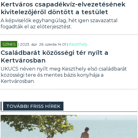
Kertváros csapadékvíz-elvezetésének
kivitelezőjéről döntött a testület
A képviselők egyhangúlag, hét igen szavazattal
fogadták el az előterjesztést.
SZÍNES
| 2023. ápr. 26. szerda 14:01 |
Keszthely
Családbarát közösségi tér nyílt a
Kertvárosban
UKUCS néven nyílt meg Keszthely első családbarát
közösségi tere és mentes bázis konyhája a
Kertvárosban.
TOVÁBBI FRISS HÍREK