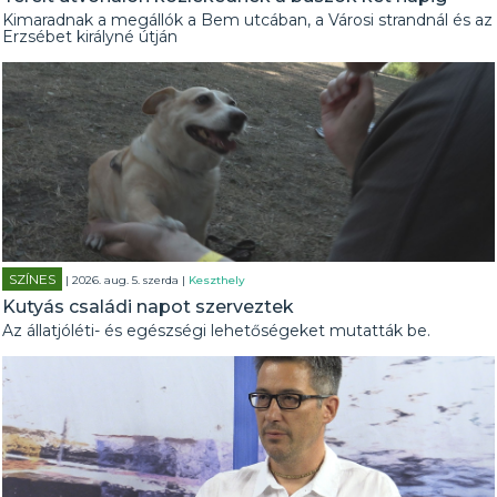
Kimaradnak a megállók a Bem utcában, a Városi strandnál és az
Erzsébet királyné útján
SZÍNES
| 2026. aug. 5. szerda |
Keszthely
Kutyás családi napot szerveztek
Az állatjóléti- és egészségi lehetőségeket mutatták be.