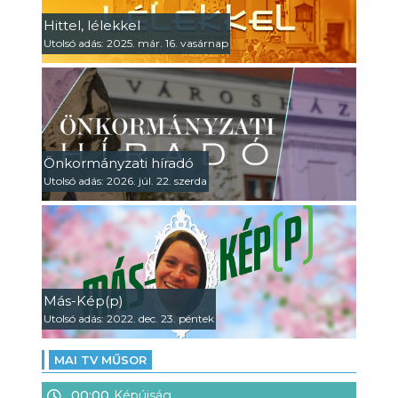
Hittel, lélekkel
Utolsó adás: 2025. már. 16. vasárnap
Önkormányzati híradó
Utolsó adás: 2026. júl. 22. szerda
Más-Kép(p)
Utolsó adás: 2022. dec. 23. péntek
MAI TV MŰSOR
00:00
Képújság