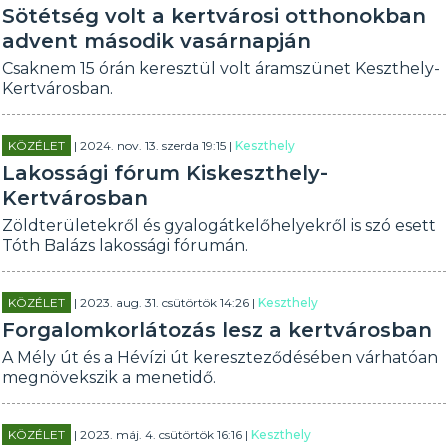
Sötétség volt a kertvárosi otthonokban
advent második vasárnapján
Csaknem 15 órán keresztül volt áramszünet Keszthely-
Kertvárosban.
KÖZÉLET
| 2024. nov. 13. szerda 19:15 |
Keszthely
Lakossági fórum Kiskeszthely-
Kertvárosban
Zöldterületekről és gyalogátkelőhelyekről is szó esett
Tóth Balázs lakossági fórumán.
KÖZÉLET
| 2023. aug. 31. csütörtök 14:26 |
Keszthely
Forgalomkorlátozás lesz a kertvárosban
A Mély út és a Hévízi út kereszteződésében várhatóan
megnövekszik a menetidő.
KÖZÉLET
| 2023. máj. 4. csütörtök 16:16 |
Keszthely