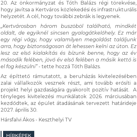
20. Az önkormányzat és Tóth Balázs régi törekvése,
hogy javítsa a Kertváros közlekedési és infrastrukturális
helyzetét. A cél, hogy további zebrák is legyenek.
„Kertvárosban három buszöböl található, mindkét
oldalt, de egyiknél sincsen gyalogátkelőhely. Ez már
egy régi vágy, hogy valamilyen megoldást találjunk
arra, hogy biztonságosan át lehessen kelni az úton. Ez
lesz az első kialakítás és bízunk benne, hogy az év
második felében, jövő év első felében a másik kettő is
el fog készülni”
- tette hozzá Tóth Balázs.
Az építtető rámutatott, a beruházás kivitelezésében
zalai vállalkozók vesznek részt, ami tovább erősíti a
projekt helyi gazdaságára gyakorolt pozitív hatását. A
tényleges kivitelezési munkálatok 2026. márciusában
kezdődtek, az épület átadásának tervezett határideje
2027. április 30.
Hársfalvi Ákos - Keszthelyi TV
HÍRKÉPEK