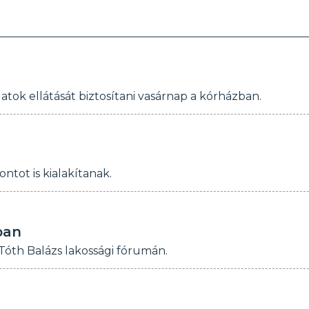
tok ellátását biztosítani vasárnap a kórházban.
tot is kialakítanak.
ban
 Tóth Balázs lakossági fórumán.