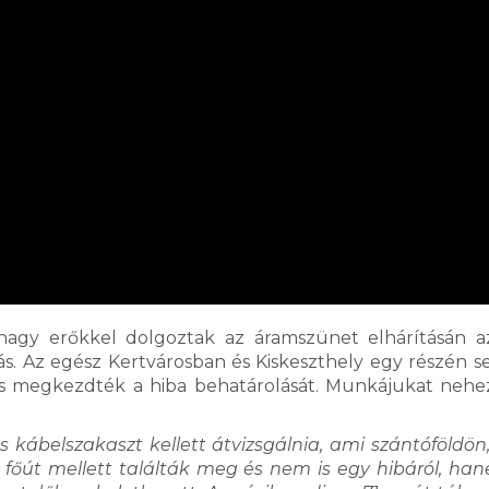
nagy erőkkel dolgoztak az áramszünet elhárításán 
s. Az egész Kertvárosban és Kiskeszthely egy részén s
s megkezdték a hiba behatárolását. Munkájukat nehez
ábelszakaszt kellett átvizsgálnia, ami szántóföldön, 
s főút mellett találták meg és nem is egy hibáról, ha