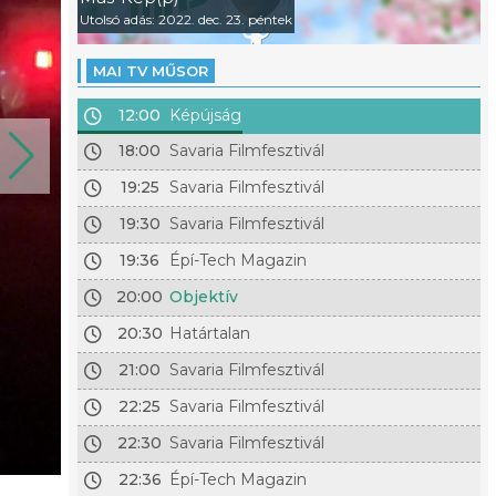
Utolsó adás: 2022. dec. 23. péntek
MAI TV MŰSOR
12:00
Képújság
18:00
Savaria Filmfesztivál
19:25
Savaria Filmfesztivál
19:30
Savaria Filmfesztivál
19:36
Épí-Tech Magazin
20:00
Objektív
20:30
Határtalan
21:00
Savaria Filmfesztivál
22:25
Savaria Filmfesztivál
22:30
Savaria Filmfesztivál
22:36
Épí-Tech Magazin