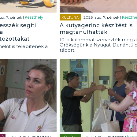
ug. 7. péntek |
Keszthely
KULTÚRA
| 2026. aug. 7. péntek |
Keszthe
esszék segíti
A kutyagerinc készítést is
a
megtanulhatták
tozottakat
10. alkalommal szervezték meg a
Örökségünk a Nyugat-Dunántúl
előt is telepítenek a
tábort.
DŐ
| 2026. aug. 6. csütörtök |
KÖZÉLET
| 2026. aug. 6. csütörtök |
Keszt