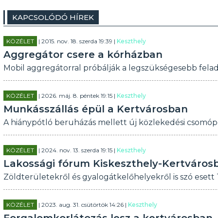
KAPCSOLÓDÓ HÍREK
KÖZÉLET
| 2015. nov. 18. szerda 19:39 |
Keszthely
Aggregátor csere a kórházban
Mobil aggregátorral próbálják a legszükségesebb felada
KÖZÉLET
| 2026. máj. 8. péntek 19:15 |
Keszthely
Munkásszállás épül a Kertvárosban
A hiánypótló beruházás mellett új közlekedési csomópon
KÖZÉLET
| 2024. nov. 13. szerda 19:15 |
Keszthely
Lakossági fórum Kiskeszthely-Kertváros
Zöldterületekről és gyalogátkelőhelyekről is szó esett
KÖZÉLET
| 2023. aug. 31. csütörtök 14:26 |
Keszthely