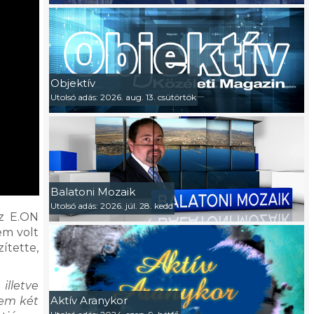
Objektív
Utolsó adás: 2026. aug. 13. csütörtök
Balatoni Mozaik
Utolsó adás: 2026. júl. 28. kedd
az E.ON
em volt
ítette,
illetve
Aktív Aranykor
nem két