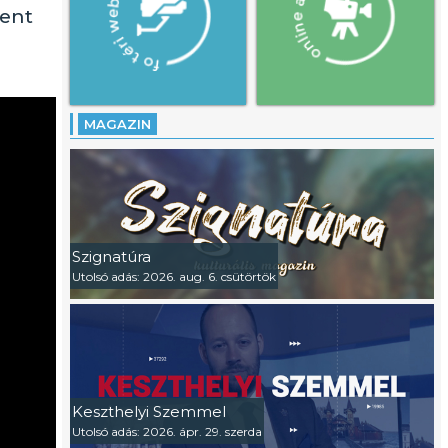
ment
MAGAZIN
Szignatúra
Utolsó adás: 2026. aug. 6. csütörtök
Keszthelyi Szemmel
Utolsó adás: 2026. ápr. 29. szerda