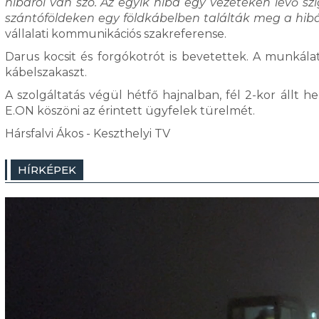
hibáról van szó. Az egyik hiba egy vezetéken lévő szi
szántóföldeken egy földkábelben találták meg a hibá
vállalati kommunikációs szakreferense.
Darus kocsit és forgókotrót is bevetettek. A munkálat
kábelszakaszt.
A szolgáltatás végül hétfő hajnalban, fél 2-kor állt h
E.ON köszöni az érintett ügyfelek türelmét.
Hársfalvi Ákos - Keszthelyi TV
HÍRKÉPEK