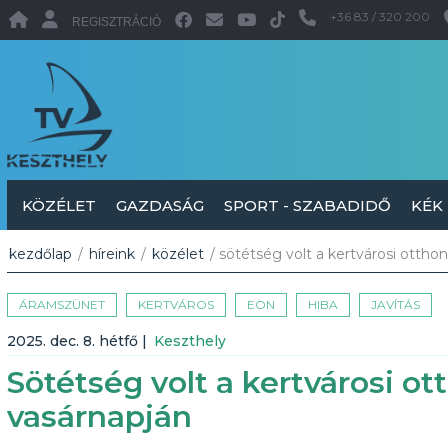
+36 83 / 320 200
REGISZTRÁCIÓ
KÖZÉLET
GAZDASÁG
SPORT - SZABADIDŐ
KÉK
kezdőlap
/
híreink
/
közélet
/ sötétség volt a kertvárosi otth
ÁRAMSZÜNET
KERTVÁROS
EON
HIBA
JAVÍTÁS
2025. dec. 8. hétfő
|
Keszthely
Sötétség volt a kertvárosi 
vasárnapján