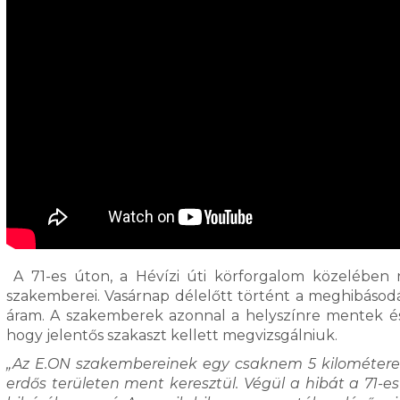
A 71-es úton, a Hévízi úti körforgalom közelében 
szakemberei. Vasárnap délelőtt történt a meghibásodá
áram. A szakemberek azonnal a helyszínre mentek é
hogy jelentős szakaszt kellett megvizsgálniuk.
„Az E.ON szakembereinek egy csaknem 5 kilométeres k
erdős területen ment keresztül. Végül a hibát a 71-e