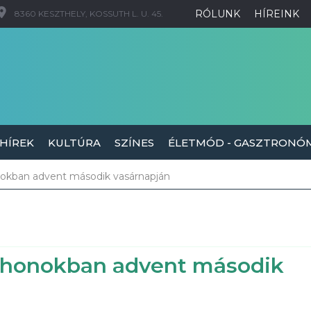
RÓLUNK
HÍREINK
8360 KESZTHELY, KOSSUTH L. U. 45.
 HÍREK
KULTÚRA
SZÍNES
ÉLETMÓD - GASZTRONÓ
onokban advent második vasárnapján
otthonokban advent második