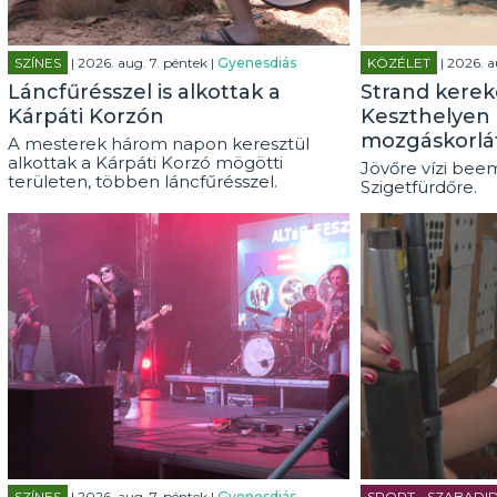
SZÍNES
| 2026. aug. 7. péntek |
Gyenesdiás
KÖZÉLET
| 2026. a
Láncfűrésszel is alkottak a
Strand kerek
Kárpáti Korzón
Keszthelyen 
mozgáskorlá
A mesterek három napon keresztül
alkottak a Kárpáti Korzó mögötti
Jövőre vízi beem
területen, többen láncfűrésszel.
Szigetfürdőre.
SZÍNES
| 2026. aug. 7. péntek |
Gyenesdiás
SPORT - SZABADI