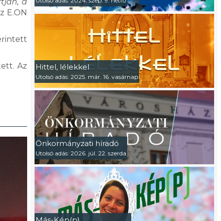
Utolsó adás: 2024. szep. 9. hétfő
tján, a
az E.ON
rintett
ett. Az
Hittel, lélekkel
Utolsó adás: 2025. már. 16. vasárnap
Önkormányzati híradó
Utolsó adás: 2026. júl. 22. szerda
Más-Kép(p)