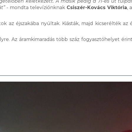
getelőben keletkezett. A másik pedig a 71-es út túlpar
t”
- mondta televíziónknak
Csiszér-Kovács Viktória
, 
ok az éjszakába nyúltak. Kiásták, majd kicserélték az é
elyre. Az áramkimaradás több száz fogyasztóhelyet érint