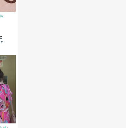
ly
z
on
hely