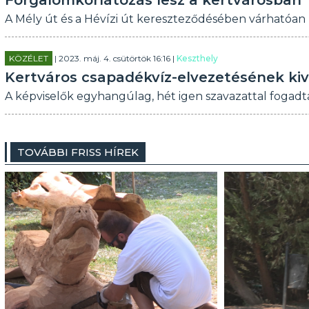
Forgalomkorlátozás lesz a kertvárosban
A Mély út és a Hévízi út kereszteződésében várhatóa
KÖZÉLET
| 2023. máj. 4. csütörtök 16:16 |
Keszthely
Kertváros csapadékvíz-elvezetésének kivi
A képviselők egyhangúlag, hét igen szavazattal fogadták
TOVÁBBI FRISS HÍREK