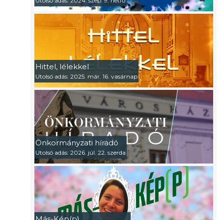
Utolsó adás: 2024. szep. 9. hétfő
Hittel, lélekkel
Utolsó adás: 2025. már. 16. vasárnap
Önkormányzati híradó
Utolsó adás: 2026. júl. 22. szerda
Más-Kép(p)