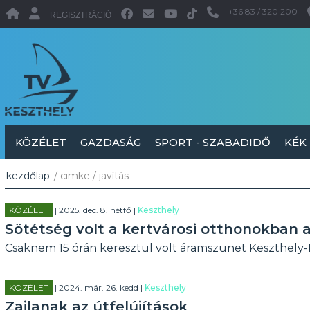
+36 83 / 320 200
REGISZTRÁCIÓ
KÖZÉLET
GAZDASÁG
SPORT - SZABADIDŐ
KÉK
kezdőlap
/ cimke / javítás
KÖZÉLET
| 2025. dec. 8. hétfő |
Keszthely
Sötétség volt a kertvárosi otthonokban
Csaknem 15 órán keresztül volt áramszünet Keszthely-
KÖZÉLET
| 2024. már. 26. kedd |
Keszthely
Zajlanak az útfelújítások