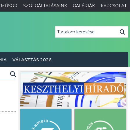
MŰSOR
SZOLGÁLTATÁSAINK
GALÉRIÁK
KAPCSOLAT
MIA
VÁLASZTÁS 2026