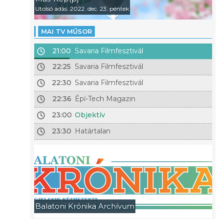
Utolsó adás: 2022. dec. 23. péntek
MAI TV MŰSOR
21:00
Savaria Filmfesztivál
22:25
Savaria Filmfesztivál
22:30
Savaria Filmfesztivál
22:36
Épí-Tech Magazin
23:00
Objektív
23:30
Határtalan
Balatoni Krónika Archívum