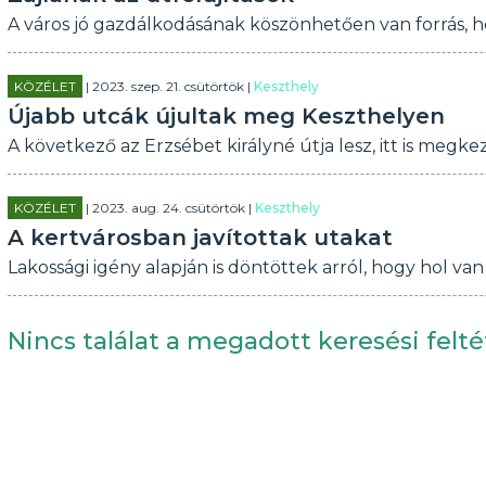
A város jó gazdálkodásának köszönhetően van forrás, ho
KÖZÉLET
| 2023. szep. 21. csütörtök |
Keszthely
Újabb utcák újultak meg Keszthelyen
A következő az Erzsébet királyné útja lesz, itt is meg
KÖZÉLET
| 2023. aug. 24. csütörtök |
Keszthely
A kertvárosban javítottak utakat
Lakossági igény alapján is döntöttek arról, hogy hol va
Nincs találat a megadott keresési felté