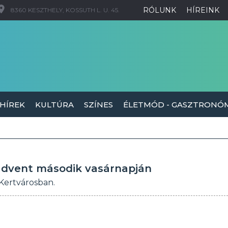
RÓLUNK
HÍREINK
8360 KESZTHELY, KOSSUTH L. U. 45.
 HÍREK
KULTÚRA
SZÍNES
ÉLETMÓD - GASZTRONÓ
 advent második vasárnapján
Kertvárosban.