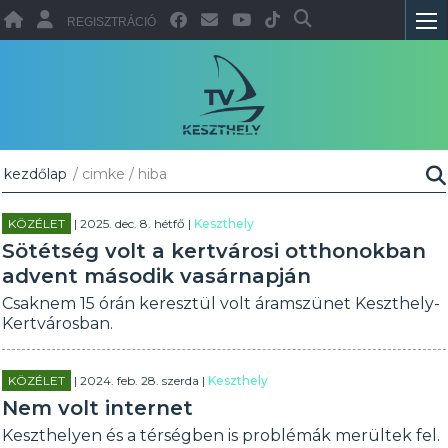
REGISZTRÁCIÓ
kezdőlap
/ cimke / hiba
KÖZÉLET
| 2025. dec. 8. hétfő |
Keszthely
Sötétség volt a kertvárosi otthonokban
advent második vasárnapján
Csaknem 15 órán keresztül volt áramszünet Keszthely-
Kertvárosban.
KÖZÉLET
| 2024. feb. 28. szerda |
Keszthely
Nem volt internet
Keszthelyen és a térségben is problémák merültek fel.