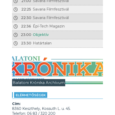
21:00
Savaria Filmfesztivál
22:25
Savaria Filmfesztivál
22:30
Savaria Filmfesztivál
22:36
Épí-Tech Magazin
23:00
Objektív
23:30
Határtalan
Balatoni Krónika Archívum
ELÉRHETŐSÉGEK
Cím:
8360 Keszthely, Kossuth L. u. 45.
Telefon: 06 83 / 320 200