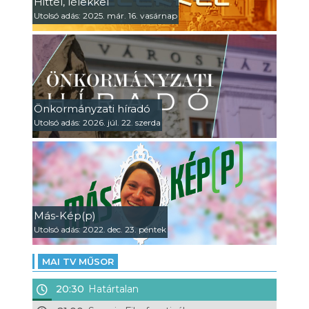
Hittel, lélekkel
Utolsó adás: 2025. már. 16. vasárnap
Önkormányzati híradó
Utolsó adás: 2026. júl. 22. szerda
Más-Kép(p)
Utolsó adás: 2022. dec. 23. péntek
MAI TV MŰSOR
20:30
Határtalan