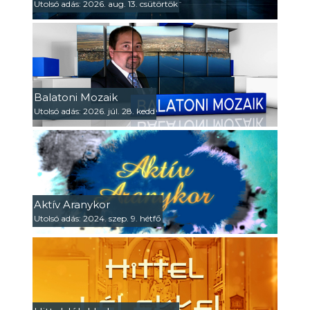
Utolsó adás: 2026. aug. 13. csütörtök
Balatoni Mozaik
Utolsó adás: 2026. júl. 28. kedd
Aktív Aranykor
Utolsó adás: 2024. szep. 9. hétfő