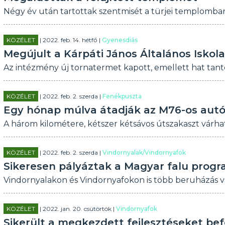
Négy év után tartottak szentmisét a türjei templomba
KÖZÉLET
| 2022. feb. 14. hétfő |
Gyenesdiás
Megújult a Kárpáti János Általános Iskola
Az intézmény új tornatermet kapott, emellett hat tant
KÖZÉLET
| 2022. feb. 2. szerda |
Fenékpuszta
Egy hónap múlva átadják az M76-os autó
A három kilométere, kétszer kétsávos útszakaszt várha
KÖZÉLET
| 2022. feb. 2. szerda |
Vindornyalak/Vindornyafok
Sikeresen pályáztak a Magyar falu prog
Vindornyalakon és Vindornyafokon is több beruházás v
KÖZÉLET
| 2022. jan. 20. csütörtök |
Vindornyafok
Sikerült a megkezdett fejlesztéseket be