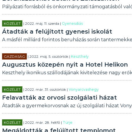
Pályázati forrásból és önkormányzati támogatásból va
KÖZÉLET
| 2022. máj. 11. szerda |
Gyenesdiás
Átadták a felújított gyenesi iskolát
A másfél milliárd forintos beruházás során tantermekke
GAZDASÁG
| 2022. máj. 5. csütörtök |
Keszthely
Augusztus közepén nyit a Hotel Helikon
Keszthely ikonikus szállodájának kivitelezése nagy erőkk
KÖZÉLET
| 2022. már. 31. csütörtök |
Vonyarcvashegy
Felavatták az orvosi szolgálati házat
Átadták a gyermekorvosnak az új szolgálati házat Von
KÖZÉLET
| 2022. már. 28. hétfő |
Türje
Megáldották a felújított templomot