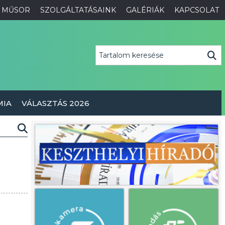
MŰSOR
SZOLGÁLTATÁSAINK
GALÉRIÁK
KAPCSOLAT
MIA
VÁLASZTÁS 2026