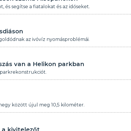
 és segítse a fiatalokat és az időseket.
sdiáson
goldódnak az ivóvíz nyomásproblémái.
zás van a Helikon parkban
 parkrekonstrukciót.
egy között újul meg 10,5 kilométer.
a kivitelezőt