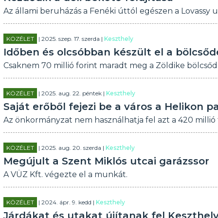
Az állami beruházás a Fenéki úttól egészen a Lovassy u
KÖZÉLET
| 2025. szep. 17. szerda |
Keszthely
Időben és olcsóbban készült el a bölcsőd
Csaknem 70 millió forint maradt meg a Zöldike bölcső
KÖZÉLET
| 2025. aug. 22. péntek |
Keszthely
Saját erőből fejezi be a város a Helikon p
Az önkormányzat nem használhatja fel azt a 420 millió fo
KÖZÉLET
| 2025. aug. 20. szerda |
Keszthely
Megújult a Szent Miklós utcai garázssor
A VÜZ Kft. végezte el a munkát.
KÖZÉLET
| 2024. ápr. 9. kedd |
Keszthely
Járdákat és utakat újítanak fel Keszthel