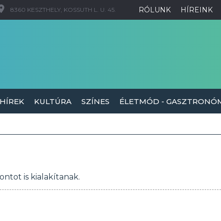
RÓLUNK
HÍREINK
8360 KESZTHELY, KOSSUTH L. U. 45.
 HÍREK
KULTÚRA
SZÍNES
ÉLETMÓD - GASZTRONÓ
tot is kialakítanak.