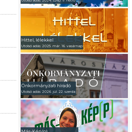
Utolsó adás: 2024. szep. 9. hétfő
Hittel, lélekkel
Utolsó adás: 2025. már. 16. vasárnap
Önkormányzati híradó
Utolsó adás: 2026. júl. 22. szerda
Más-Kép(p)