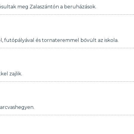
lósultak meg Zalaszántón a beruházások.
l, futópályával és tornateremmel bővült az iskola.
el zajlik.
yarcvashegyen.