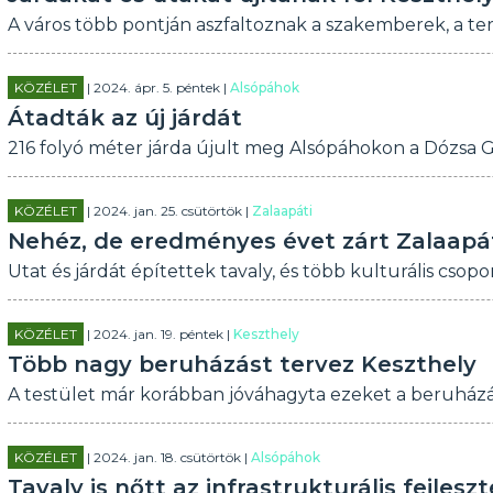
A város több pontján aszfaltoznak a szakemberek, a ter
KÖZÉLET
| 2024. ápr. 5. péntek |
Alsópáhok
Átadták az új járdát
216 folyó méter járda újult meg Alsópáhokon a Dózsa 
KÖZÉLET
| 2024. jan. 25. csütörtök |
Zalaapáti
Nehéz, de eredményes évet zárt Zalaapá
Utat és járdát építettek tavaly, és több kulturális csopor
KÖZÉLET
| 2024. jan. 19. péntek |
Keszthely
Több nagy beruházást tervez Keszthely
A testület már korábban jóváhagyta ezeket a beruházá
KÖZÉLET
| 2024. jan. 18. csütörtök |
Alsópáhok
Tavaly is nőtt az infrastrukturális fejle