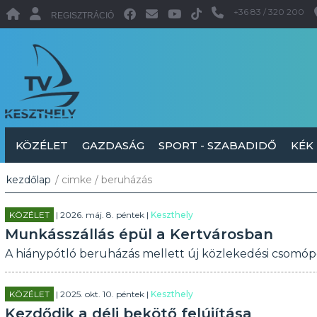
+36 83 / 320 200
REGISZTRÁCIÓ
KÖZÉLET
GAZDASÁG
SPORT - SZABADIDŐ
KÉK
kezdőlap
/ cimke / beruházás
KÖZÉLET
| 2026. máj. 8. péntek |
Keszthely
Munkásszállás épül a Kertvárosban
A hiánypótló beruházás mellett új közlekedési csomópon
KÖZÉLET
| 2025. okt. 10. péntek |
Keszthely
Kezdődik a déli bekötő felújítása