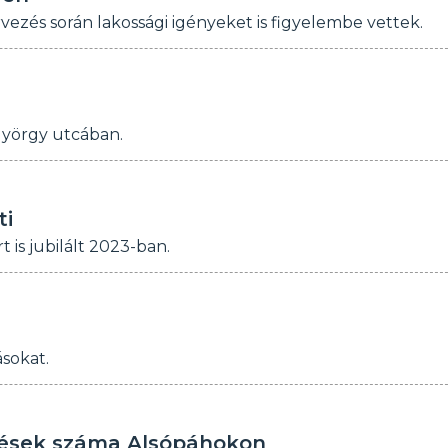
vezés során lakossági igényeket is figyelembe vettek.
György utcában.
ti
t is jubilált 2023-ban.
sokat.
sztések száma Alsópáhokon