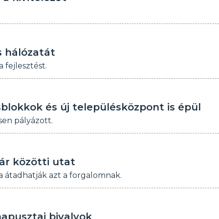
s hálózatát
fejlesztést.
sblokkok és új településközpont is épül
sen pályázott.
r közötti utat
a átadhatják azt a forgalomnak.
apusztai bivalyok