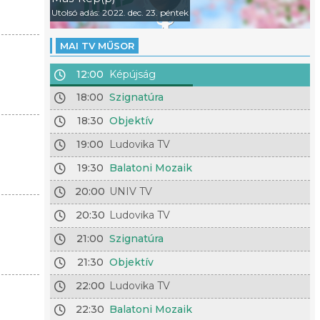
Utolsó adás: 2022. dec. 23. péntek
MAI TV MŰSOR
12:00
Képújság
18:00
Szignatúra
18:30
Objektív
19:00
Ludovika TV
19:30
Balatoni Mozaik
20:00
UNIV TV
20:30
Ludovika TV
21:00
Szignatúra
21:30
Objektív
22:00
Ludovika TV
22:30
Balatoni Mozaik