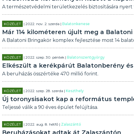
A természetvédelmi területkezelés biztosítására nyert
KÖZÉLET
| 2022. nov. 2. szerda |
Balatonkenese
Már 114 kilométeren újult meg a Balatoni
A Balatoni Bringakör komplex fejlesztése most 14 balato
KÖZÉLET
| 2022. szep. 30. péntek |
Balatonszentgyörgy
Elkészült a kerékpárút Balatonberény és
A beruházás összértéke 470 millió forint.
KÖZÉLET
| 2022. szep. 28. szerda |
Keszthely
Új toronysisakot kap a református temp
Teljessé válik a 90 éves épület felújítása.
KÖZÉLET
| 2022. aug. 8. hétfő |
Zalaszántó
Beruházásokat adtak át Zalaszántón