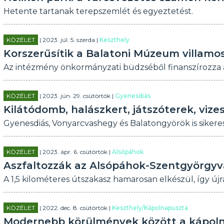
Hetente tartanak terepszemlét és egyeztetést.
KÖZÉLET
| 2023. júl. 5. szerda |
Keszthely
Korszerűsítik a Balatoni Múzeum villamo
Az intézmény önkormányzati büdzséből finanszírozza a 
KÖZÉLET
| 2023. jún. 29. csütörtök |
Gyenesdiás
Kilátódomb, halászkert, játszóterek, vize
Gyenesdiás, Vonyarcvashegy és Balatongyörök is sikere
KÖZÉLET
| 2023. ápr. 6. csütörtök |
Alsópáhok
Aszfaltozzák az Alsópáhok-Szentgyörgyvá
A 1,5 kilométeres útszakasz hamarosan elkészül, így újr
KÖZÉLET
| 2022. dec. 8. csütörtök |
Keszthely/Kápolnapuszta
Modernebb körülmények között a kápoln