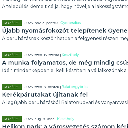
A település kiemelt célja, hogy növelje a lakosságszámot,
KÖZÉLET
| 2023. nov. 3. péntek |
Gyenesdiás
Újabb nyomásfokozót telepítenek Gyene
A beruházásnak köszönhetően a felgyenesi részen me
KÖZÉLET
| 2023. szep. 13. szerda |
Keszthely
A munka folyamatos, de még mindig csús
Idén mindenképpen el kell készíteni a vállalkozónak a
KÖZÉLET
| 2023. szep. 8. péntek |
Balatongyörök
Kerékpárutakat újítanak fel
A legújabb beruházásból Balatonudvari és Vonyarcvash
KÖZÉLET
| 2023. aug. 8. kedd |
Keszthely
Helikon park: a városvezetés számon kéri 