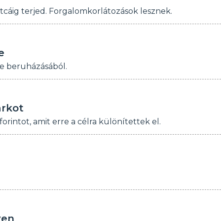
tcáig terjed. Forgalomkorlátozások lesznek.
e
de beruházásából.
arkot
rintot, amit erre a célra különítettek el.
yen