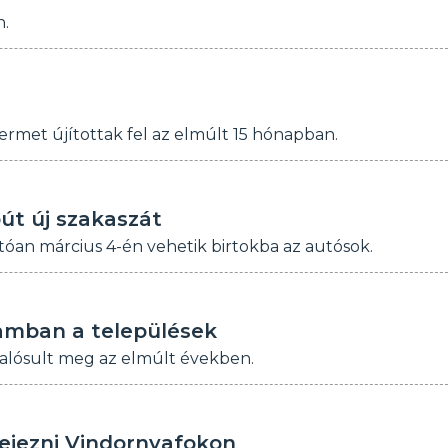
n.
ermet újítottak fel az elmúlt 15 hónapban.
út új szakaszát
tóan március 4-én vehetik birtokba az autósok.
ramban a települések
alósult meg az elmúlt években.
fejezni Vindornyafokon