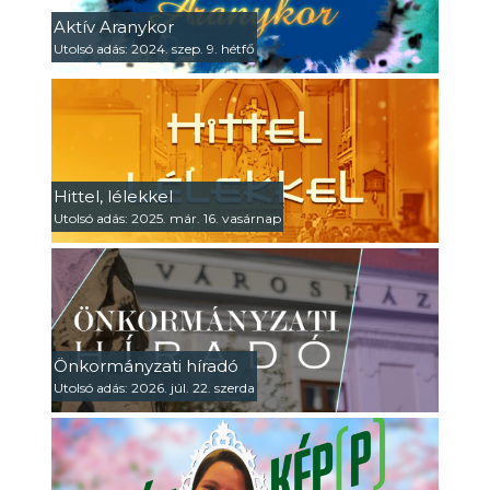
Aktív Aranykor
Utolsó adás: 2024. szep. 9. hétfő
Hittel, lélekkel
Utolsó adás: 2025. már. 16. vasárnap
Önkormányzati híradó
Utolsó adás: 2026. júl. 22. szerda