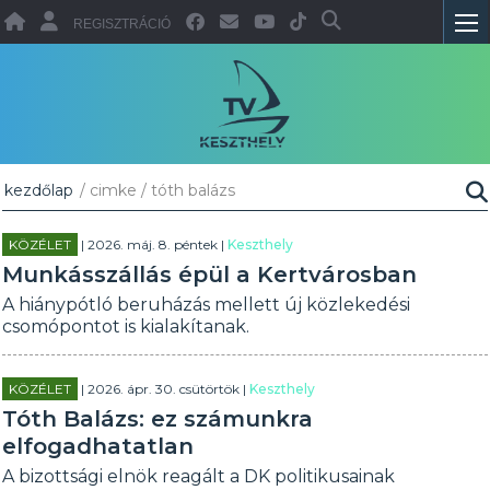
REGISZTRÁCIÓ
kezdőlap
/ cimke / tóth balázs
KÖZÉLET
| 2026. máj. 8. péntek |
Keszthely
Munkásszállás épül a Kertvárosban
A hiánypótló beruházás mellett új közlekedési
csomópontot is kialakítanak.
KÖZÉLET
| 2026. ápr. 30. csütörtök |
Keszthely
Tóth Balázs: ez számunkra
elfogadhatatlan
A bizottsági elnök reagált a DK politikusainak