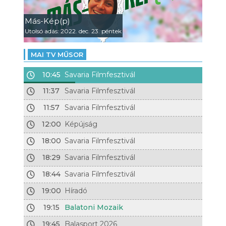
Más-Kép(p)
Utolsó adás: 2022. dec. 23. péntek
MAI TV MŰSOR
10:45
Savaria Filmfesztivál
11:37
Savaria Filmfesztivál
11:57
Savaria Filmfesztivál
12:00
Képújság
18:00
Savaria Filmfesztivál
18:29
Savaria Filmfesztivál
18:44
Savaria Filmfesztivál
19:00
Híradó
19:15
Balatoni Mozaik
19:45
Balasport 2026