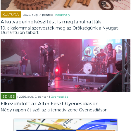
KULTÚRA
| 2026. aug. 7. péntek |
Keszthely
A kutyagerinc készítést is megtanulhatták
10. alkalommal szervezték meg az Örökségünk a Nyugat-
Dunántúlon tábort.
SZÍNES
| 2026. aug. 7. péntek |
Gyenesdiás
Elkezdődött az Altér Feszt Gyenesdiáson
Négy napon át szól az alternatív zene Gyenesdiáson.