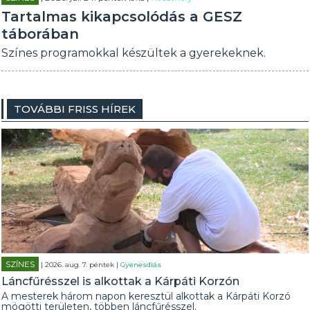
Tartalmas kikapcsolódás a GESZ
táborában
Színes programokkal készültek a gyerekeknek.
TOVÁBBI FRISS HÍREK
SZÍNES
| 2026. aug. 7. péntek |
Gyenesdiás
Láncfűrésszel is alkottak a Kárpáti Korzón
A mesterek három napon keresztül alkottak a Kárpáti Korzó
mögötti területen, többen láncfűrésszel.