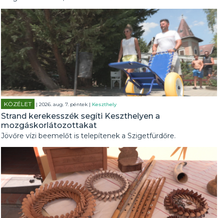
KÖZÉLET
| 2026. aug. 7. péntek |
Keszthely
Strand kerekesszék segíti Keszthelyen a
mozgáskorlátozottakat
Jövőre vízi beemelőt is telepítenek a Szigetfürdőre.