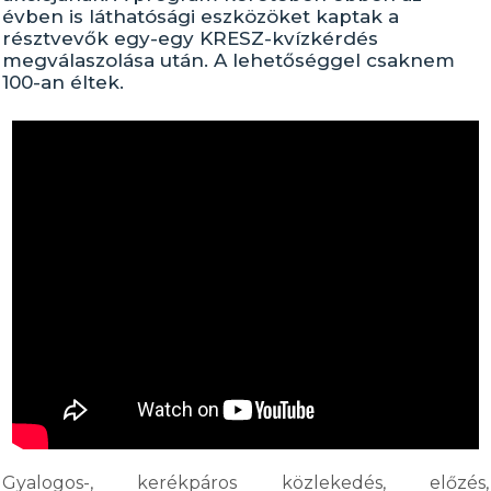
évben is láthatósági eszközöket kaptak a
résztvevők egy-egy KRESZ-kvízkérdés
megválaszolása után. A lehetőséggel csaknem
100-an éltek.
Gyalogos-, kerékpáros közlekedés, előzés,