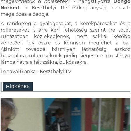
megelőzhetők a balesetek.”
- hangsúlyozta
Dongó
Norbert
a Keszthelyi Rendőrkapitányság baleset-
megelőzési előadója.
A rendőrség a gyalogosokat, a kerékpárosokat és a
rollereseket is arra kéri, lehetőség szerint ne sötét
ruházatban közlekedjenek, mert sokkal később
vehetőek így észre és könnyen meglehet a baj.
Ajánlott továbbá bármilyen láthatósági eszköz
használata, rollereseknek pedig kiegészítő pirosfényű
lámpa hátra a hátizsákra, bukósisakra.
Lendvai Bianka - Keszthelyi TV
HÍRKÉPEK