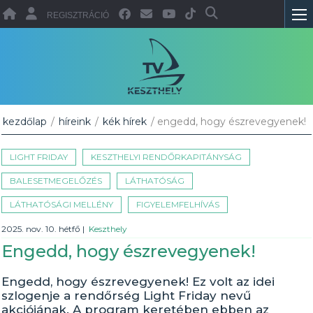
REGISZTRÁCIÓ
kezdőlap
/
híreink
/
kék hírek
/ engedd, hogy észrevegyenek!
LIGHT FRIDAY
KESZTHELYI RENDŐRKAPITÁNYSÁG
BALESETMEGELŐZÉS
LÁTHATÓSÁG
LÁTHATÓSÁGI MELLÉNY
FIGYELEMFELHÍVÁS
2025. nov. 10. hétfő
|
Keszthely
Engedd, hogy észrevegyenek!
Engedd, hogy észrevegyenek! Ez volt az idei
szlogenje a rendőrség Light Friday nevű
akciójának. A program keretében ebben az