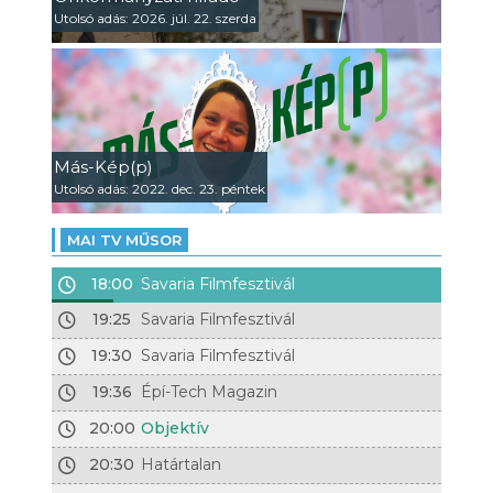
Utolsó adás: 2026. júl. 22. szerda
Más-Kép(p)
Utolsó adás: 2022. dec. 23. péntek
MAI TV MŰSOR
18:00
Savaria Filmfesztivál
19:25
Savaria Filmfesztivál
19:30
Savaria Filmfesztivál
19:36
Épí-Tech Magazin
20:00
Objektív
20:30
Határtalan