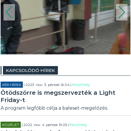
KAPCSOLÓDÓ HÍREK
KÉK HÍREK
| 2023. nov. 3. péntek 16:04 |
Keszthely
Ötödszörre is megszervezték a Light
Friday-t
A program legfőbb célja a baleset-megelőzés.
KÖZÉLET
| 2022. nov. 4. péntek 15:05 |
Keszthely