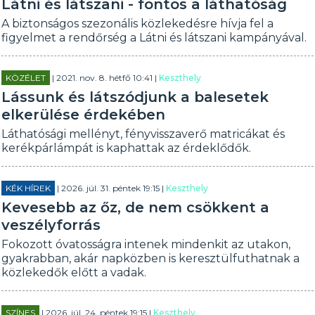
Látni és látszani - fontos a láthatóság
A biztonságos szezonális közlekedésre hívja fel a
figyelmet a rendőrség a Látni és látszani kampányával.
KÖZÉLET
| 2021. nov. 8. hétfő 10:41 |
Keszthely
Lássunk és látszódjunk a balesetek
elkerülése érdekében
Láthatósági mellényt, fényvisszaverő matricákat és
kerékpárlámpát is kaphattak az érdeklődők.
KÉK HÍREK
| 2026. júl. 31. péntek 19:15 |
Keszthely
Kevesebb az őz, de nem csökkent a
veszélyforrás
Fokozott óvatosságra intenek mindenkit az utakon,
gyakrabban, akár napközben is keresztülfuthatnak a
közlekedők előtt a vadak.
SZÍNES
| 2026. júl. 24. péntek 19:15 |
Keszthely