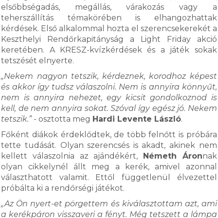
elsőbbségadás, megállás, várakozás vagy a
teherszállítás témakörében is elhangozhattak
kérdések. Első alkalommal hozta el szerencsekerekét a
Keszthelyi Rendőrkapitányság a Light Friday akció
keretében. A KRESZ-kvízkérdések és a játék sokak
tetszését elnyerte.
„Nekem nagyon tetszik, kérdeznek, korodhoz képest
és akkor így tudsz válaszolni. Nem is annyira könnyűt,
nem is annyira nehezet, egy kicsit gondolkoznod is
kell, de nem annyira sokat. Szóval így egész jó. Nekem
tetszik.”
- osztotta meg
Hardi Levente László
.
Főként diákok érdeklődtek, de több felnőtt is próbára
tette tudását. Olyan szerencsés is akadt, akinek nem
kellett válaszolnia az ajándékért,
Németh Áron
nak
olyan cikkelynél állt meg a kerék, amivel azonnal
választhatott valamit. Ettől függetlenül élvezettel
próbálta ki a rendőrségi játékot.
„Az Ön nyert-et pörgettem és kiválasztottam azt, ami
a kerékpáron visszaveri a fényt. Még tetszett a lámpa