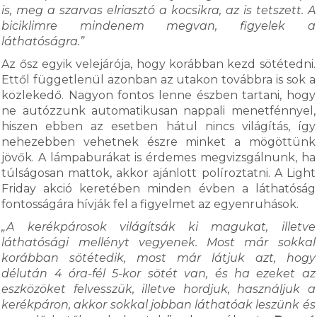
is, meg a szarvas elriasztó a kocsikra, az is tetszett. A
biciklimre mindenem megvan, figyelek a
láthatóságra.”
Az ősz egyik velejárója, hogy korábban kezd sötétedni.
Ettől függetlenül azonban az utakon továbbra is sok a
közlekedő. Nagyon fontos lenne észben tartani, hogy
ne autózzunk automatikusan nappali menetfénnyel,
hiszen ebben az esetben hátul nincs világítás, így
nehezebben vehetnek észre minket a mögöttünk
jövők. A lámpaburákat is érdemes megvizsgálnunk, ha
túlságosan mattok, akkor ajánlott políroztatni. A Light
Friday akció keretében minden évben a láthatóság
fontosságára hívják fel a figyelmet az egyenruhások.
„A kerékpárosok világítsák ki magukat, illetve
láthatósági mellényt vegyenek. Most már sokkal
korábban sötétedik, most már látjuk azt, hogy
délután 4 óra-fél 5-kor sötét van, és ha ezeket az
eszközöket felvesszük, illetve hordjuk, használjuk a
kerékpáron, akkor sokkal jobban láthatóak leszünk és