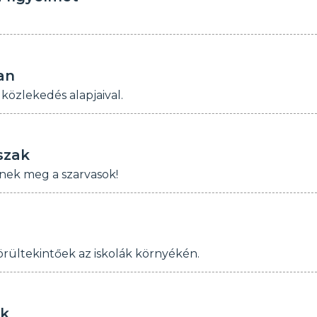
an
közlekedés alapjaival.
szak
nek meg a szarvasok!
rültekintőek az iskolák környékén.
ak