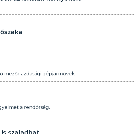
dőszaka
 elő mezőgazdasági gépjárművek.
!
igyelmet a rendőrség.
is szaladhat