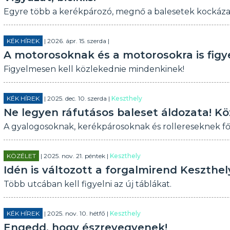
Egyre több a kerékpározó, megnő a balesetek kockáza
KÉK HÍREK
| 2026. ápr. 15. szerda |
A motorosoknak és a motorosokra is figyel
Figyelmesen kell közlekednie mindenkinek!
KÉK HÍREK
| 2025. dec. 10. szerda |
Keszthely
Ne legyen ráfutásos baleset áldozata! K
A gyalogosoknak, kerékpárosoknak és rollereseknek főké
KÖZÉLET
| 2025. nov. 21. péntek |
Keszthely
Idén is változott a forgalmirend Keszthe
Több utcában kell figyelni az új táblákat.
KÉK HÍREK
| 2025. nov. 10. hétfő |
Keszthely
Engedd, hogy észrevegyenek!