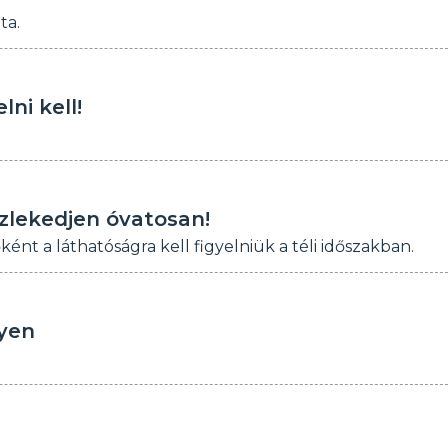
ta.
ni kell!
özlekedjen óvatosan!
nt a láthatóságra kell figyelniük a téli időszakban.
lyen