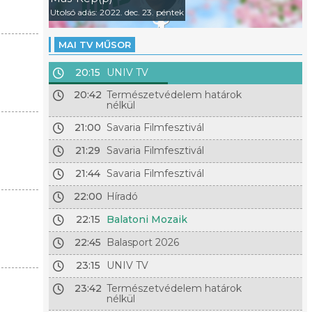
Utolsó adás: 2022. dec. 23. péntek
MAI TV MŰSOR
20:15
UNIV TV
20:42
Természetvédelem határok
nélkül
21:00
Savaria Filmfesztivál
21:29
Savaria Filmfesztivál
21:44
Savaria Filmfesztivál
22:00
Híradó
22:15
Balatoni Mozaik
22:45
Balasport 2026
23:15
UNIV TV
23:42
Természetvédelem határok
nélkül