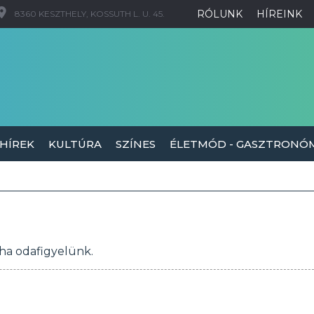
RÓLUNK
HÍREINK
8360 KESZTHELY, KOSSUTH L. U. 45.
 HÍREK
KULTÚRA
SZÍNES
ÉLETMÓD - GASZTRONÓ
ha odafigyelünk.