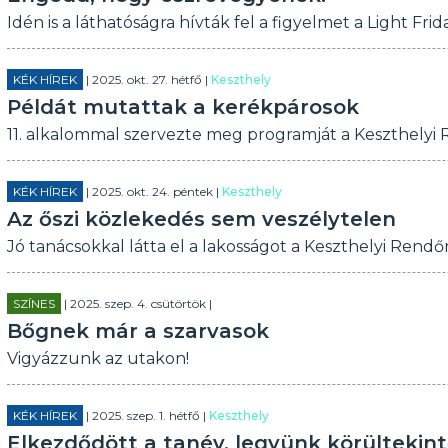
Idén is a láthatóságra hívták fel a figyelmet a Light Frid
KÉK HÍREK
| 2025. okt. 27. hétfő |
Keszthely
Példát mutattak a kerékpárosok
11. alkalommal szervezte meg programját a Keszthelyi
KÉK HÍREK
| 2025. okt. 24. péntek |
Keszthely
Az őszi közlekedés sem veszélytelen
Jó tanácsokkal látta el a lakosságot a Keszthelyi Rendő
SZÍNES
| 2025. szep. 4. csütörtök |
Bőgnek már a szarvasok
Vigyázzunk az utakon!
KÉK HÍREK
| 2025. szep. 1. hétfő |
Keszthely
Elkezdődött a tanév, legyünk körültekint