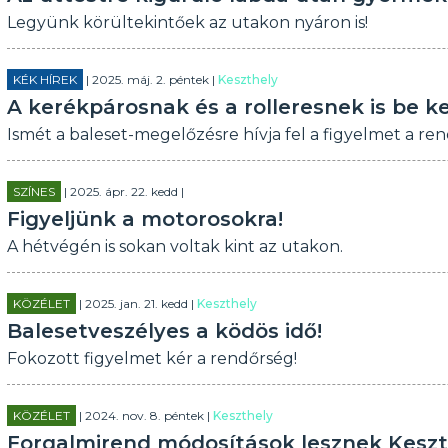
Legyünk körültekintőek az utakon nyáron is!
KÉK HÍREK
| 2025. máj. 2. péntek |
Keszthely
A kerékpárosnak és a rolleresnek is be ke
Ismét a baleset-megelőzésre hívja fel a figyelmet a re
SZÍNES
| 2025. ápr. 22. kedd |
Figyeljünk a motorosokra!
A hétvégén is sokan voltak kint az utakon.
KÖZÉLET
| 2025. jan. 21. kedd |
Keszthely
Balesetveszélyes a ködös idő!
Fokozott figyelmet kér a rendőrség!
KÖZÉLET
| 2024. nov. 8. péntek |
Keszthely
Forgalmirend módosítások lesznek Kesz