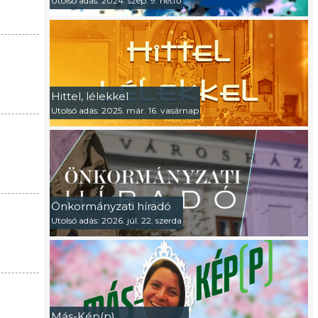
Utolsó adás: 2024. szep. 9. hétfő
Hittel, lélekkel
Utolsó adás: 2025. már. 16. vasárnap
Önkormányzati híradó
Utolsó adás: 2026. júl. 22. szerda
Más-Kép(p)