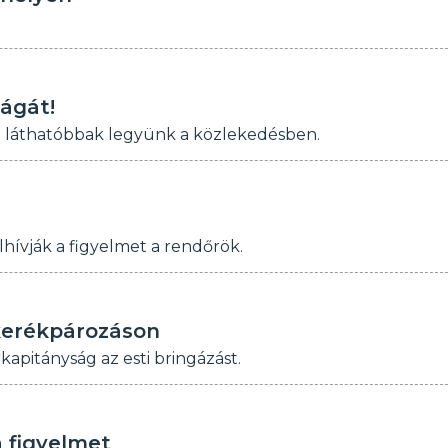
ságát!
nél láthatóbbak legyünk a közlekedésben.
hívják a figyelmet a rendőrök.
kerékpározáson
apitányság az esti bringázást.
a figyelmet