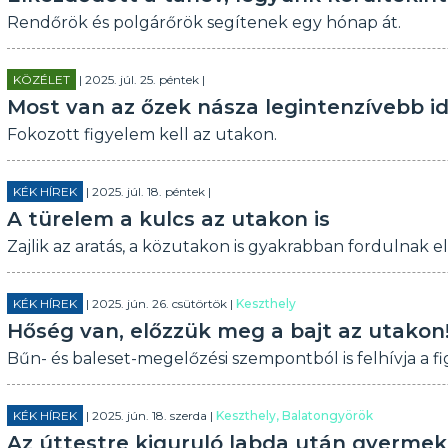
Rendőrök és polgárőrök segítenek egy hónap át.
KÖZÉLET
| 2025. júl. 25. péntek |
Most van az őzek násza legintenzívebb i
Fokozott figyelem kell az utakon.
KÉK HÍREK
| 2025. júl. 18. péntek |
A türelem a kulcs az utakon is
Zajlik az aratás, a közutakon is gyakrabban fordulnak
KÉK HÍREK
| 2025. jún. 26. csütörtök |
Keszthely
Hőség van, előzzük meg a bajt az utakon
Bűn- és baleset-megelőzési szempontból is felhívja a f
KÉK HÍREK
| 2025. jún. 18. szerda |
Keszthely, Balatongyörök
Az úttestre kiguruló labda után gyermek 