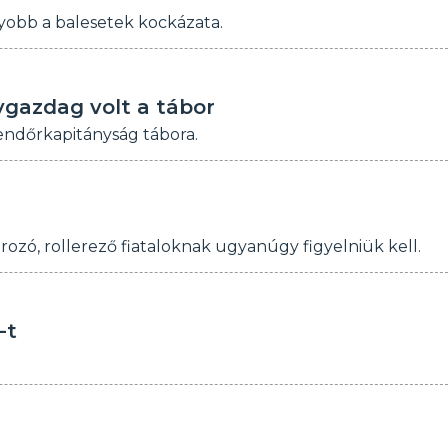
yobb a balesetek kockázata.
ygazdag volt a tábor
endőrkapitányság tábora.
rozó, rollerező fiataloknak ugyanúgy figyelniük kell.
-t