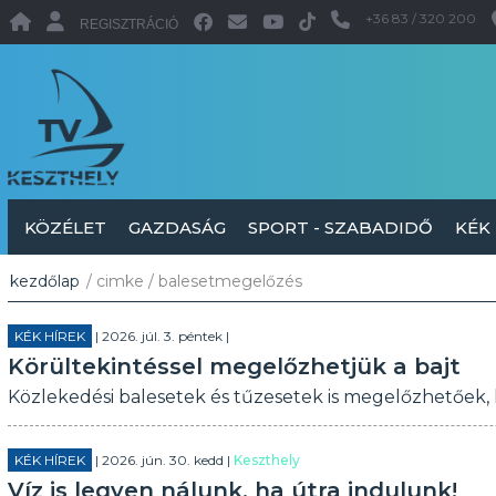
+36 83 / 320 200
REGISZTRÁCIÓ
KÖZÉLET
GAZDASÁG
SPORT - SZABADIDŐ
KÉK
kezdőlap
/ cimke / balesetmegelőzés
KÉK HÍREK
| 2026. júl. 3. péntek |
Körültekintéssel megelőzhetjük a bajt
Közlekedési balesetek és tűzesetek is megelőzhetőek, 
KÉK HÍREK
| 2026. jún. 30. kedd |
Keszthely
Víz is legyen nálunk, ha útra indulunk!