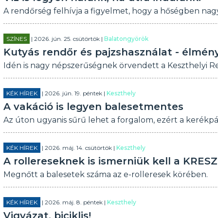
A rendőrség felhívja a figyelmet, hogy a hőségben nag
SZÍNES
| 2026. jún. 25. csütörtök |
Balatongyörök
Kutyás rendőr és pajzshasználat - élmén
Idén is nagy népszerűségnek örvendett a Keszthelyi R
KÉK HÍREK
| 2026. jún. 19. péntek |
Keszthely
A vakáció is legyen balesetmentes
Az úton ugyanis sűrű lehet a forgalom, ezért a kerékpá
KÉK HÍREK
| 2026. máj. 14. csütörtök |
Keszthely
A rollereseknek is ismerniük kell a KRESZ
Megnőtt a balesetek száma az e-rolleresek körében.
KÉK HÍREK
| 2026. máj. 8. péntek |
Keszthely
Vigyázat, biciklis!