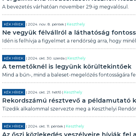
A bevezetés várhatóan november 29-ig megvalósul.
KÉK HÍREK
| 2024. nov. 8. péntek |
Keszthely
Ne vegyük félvállról a láthatóság fontos
Idén is felhívja a figyelmet a rendőrség arra, hogy mi
KÉK HÍREK
| 2024. okt. 30. szerda |
Keszthely
A temetőknél is legyünk körültekintőek
Mind a bűn-, mind a baleset-megelőzés fontosságára fel
KÉK HÍREK
| 2024. okt. 21. hétfő |
Keszthely
Rekordszámú résztvevő a példamutató 
Tizedik alkalommal szervezte meg a Keszthelyi Rendőrk
KÉK HÍREK
| 2024. okt. 11. péntek |
Keszthely
Az őszi közlekedés veszélyeire hívják fel 