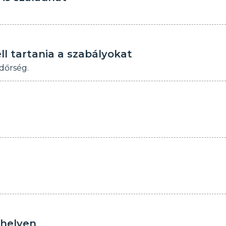
ll tartania a szabályokat
ndőrség.
thelyen