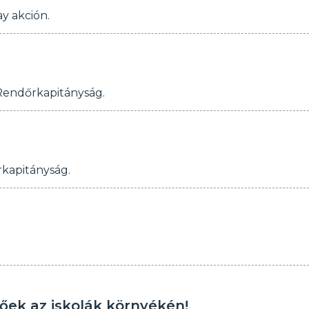
ay akción.
 Rendőrkapitányság.
rkapitányság.
őek az iskolák környékén!