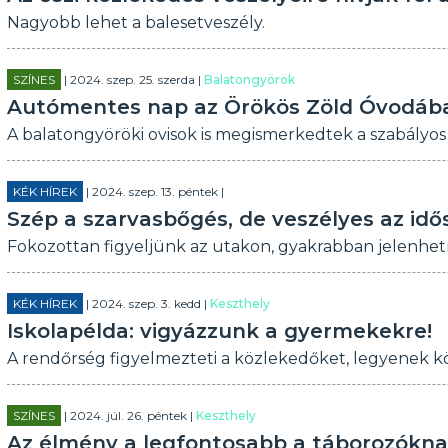
Nagyobb lehet a balesetveszély.
SZÍNES
| 2024. szep. 25. szerda |
Balatongyörök
Autómentes nap az Örökös Zöld Óvodáb
A balatongyöröki ovisok is megismerkedtek a szabályos 
KÉK HÍREK
| 2024. szep. 13. péntek |
Szép a szarvasbőgés, de veszélyes az idő
Fokozottan figyeljünk az utakon, gyakrabban jelenhet
KÉK HÍREK
| 2024. szep. 3. kedd |
Keszthely
Iskolapélda: vigyázzunk a gyermekekre!
A rendőrség figyelmezteti a közlekedőket, legyenek kö
SZÍNES
| 2024. júl. 26. péntek |
Keszthely
Az élmény a legfontosabb a táborozókn