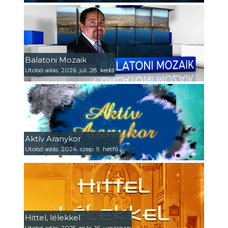
Balatoni Mozaik
Utolsó adás: 2026. júl. 28. kedd
Aktív Aranykor
Utolsó adás: 2024. szep. 9. hétfő
Hittel, lélekkel
Utolsó adás: 2025. már. 16. vasárnap