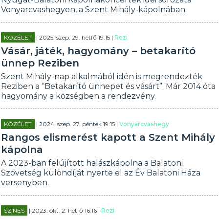
Vonyarcvashegyen, a Szent Mihály-kápolnában.
KÖZÉLET
| 2025. szep. 29. hétfő 19:15 |
Rezi
Vásár, játék, hagyomány – betakarító
ünnep Reziben
Szent Mihály-nap alkalmából idén is megrendezték
Reziben a “Betakarító ünnepet és vásárt”. Már 2014 óta
hagyomány a községben a rendezvény.
KÖZÉLET
| 2024. szep. 27. péntek 19:15 |
Vonyarcvashegy
Rangos elismerést kapott a Szent Mihály
kápolna
A 2023-ban felújított halászkápolna a Balatoni
Szövetség különdíját nyerte el az Év Balatoni Háza
versenyben.
SZÍNES
| 2023. okt. 2. hétfő 16:16 |
Rezi