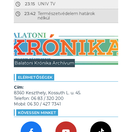
23:15
UNIV TV
23:42
Természetvédelem határok
nélkül
Balatoni Krónika Archívum
ELÉRHETŐSÉGEK
Cím:
8360 Keszthely, Kossuth L. u. 45.
Telefon: 06 83 / 320 200
Mobil: 06 30 / 427 7341
KÖVESSEN MINKET