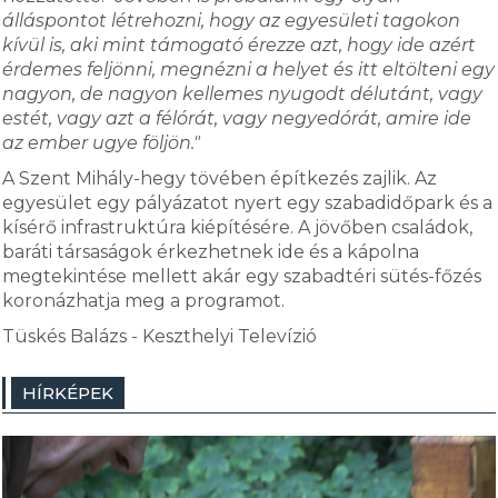
álláspontot létrehozni, hogy az egyesületi tagokon
kívül is, aki mint támogató érezze azt, hogy ide azért
érdemes feljönni, megnézni a helyet és itt eltölteni egy
nagyon, de nagyon kellemes nyugodt délutánt, vagy
estét, vagy azt a félórát, vagy negyedórát, amire ide
az ember ugye följön."
A Szent Mihály-hegy tövében építkezés zajlik. Az
egyesület egy pályázatot nyert egy szabadidőpark és a
kísérő infrastruktúra kiépítésére. A jövőben családok,
baráti társaságok érkezhetnek ide és a kápolna
megtekintése mellett akár egy szabadtéri sütés-főzés
koronázhatja meg a programot.
Tüskés Balázs - Keszthelyi Televízió
HÍRKÉPEK