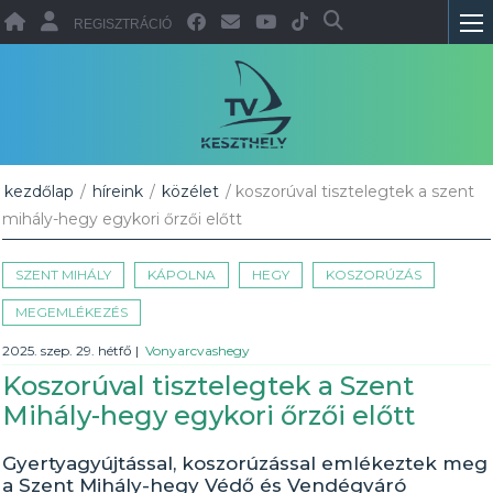
REGISZTRÁCIÓ
kezdőlap
/
híreink
/
közélet
/ koszorúval tisztelegtek a szent
mihály-hegy egykori őrzői előtt
SZENT MIHÁLY
KÁPOLNA
HEGY
KOSZORÚZÁS
MEGEMLÉKEZÉS
2025. szep. 29. hétfő
|
Vonyarcvashegy
Koszorúval tisztelegtek a Szent
Mihály-hegy egykori őrzői előtt
Gyertyagyújtással, koszorúzással emlékeztek meg
a Szent Mihály-hegy Védő és Vendégváró