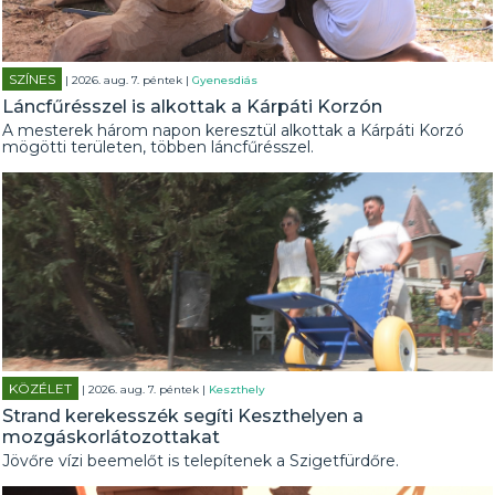
SZÍNES
| 2026. aug. 7. péntek |
Gyenesdiás
Láncfűrésszel is alkottak a Kárpáti Korzón
A mesterek három napon keresztül alkottak a Kárpáti Korzó
mögötti területen, többen láncfűrésszel.
KÖZÉLET
| 2026. aug. 7. péntek |
Keszthely
Strand kerekesszék segíti Keszthelyen a
mozgáskorlátozottakat
Jövőre vízi beemelőt is telepítenek a Szigetfürdőre.