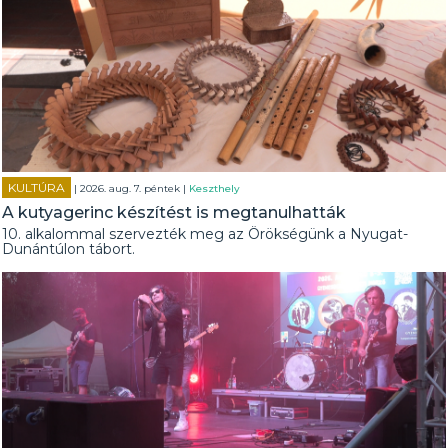
KULTÚRA
| 2026. aug. 7. péntek |
Keszthely
A kutyagerinc készítést is megtanulhatták
10. alkalommal szervezték meg az Örökségünk a Nyugat-
Dunántúlon tábort.