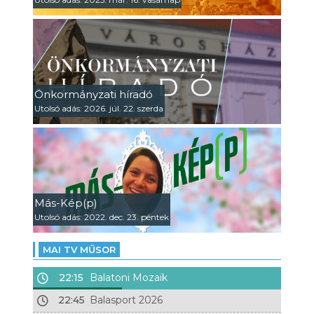
Önkormányzati híradó
Utolsó adás: 2026. júl. 22. szerda
Más-Kép(p)
Utolsó adás: 2022. dec. 23. péntek
MAI TV MŰSOR
22:15
Balatoni Mozaik
22:45
Balasport 2026