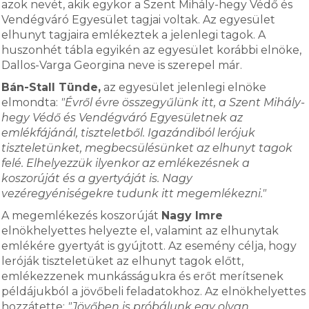
azok nevét, akik egykor a Szent Mihály-hegy Védő és
Vendégváró Egyesület tagjai voltak. Az egyesület
elhunyt tagjaira emlékeztek a jelenlegi tagok. A
huszonhét tábla egyikén az egyesület korábbi elnöke,
Dallos-Varga Georgina neve is szerepel már.
Bán-Stall Tünde,
az egyesület jelenlegi elnöke
elmondta:
"Évről évre összegyűlünk itt, a Szent Mihály-
hegy Védő és Vendégváró Egyesületnek az
emlékfájánál, tiszteletből. Igazándiból lerójuk
tiszteletünket, megbecsülésünket az elhunyt tagok
felé. Elhelyezzük ilyenkor az emlékezésnek a
koszorúját és a gyertyáját is. Nagy
vezéregyéniségekre tudunk itt megemlékezni."
A megemlékezés koszorúját
Nagy Imre
elnökhelyettes helyezte el, valamint az elhunytak
emlékére gyertyát is gyújtott. Az esemény célja, hogy
leróják tiszteletüket az elhunyt tagok előtt,
emlékezzenek munkásságukra és erőt merítsenek
példájukból a jövőbeli feladatokhoz. Az elnökhelyettes
hozzátette:
"Jövőben is próbálunk egy olyan