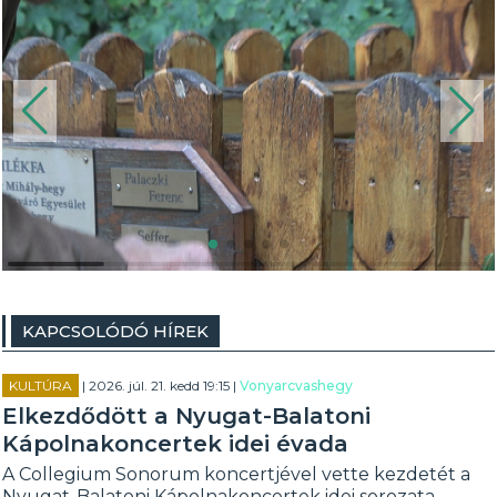
KAPCSOLÓDÓ HÍREK
KULTÚRA
| 2026. júl. 21. kedd 19:15 |
Vonyarcvashegy
Elkezdődött a Nyugat-Balatoni
Kápolnakoncertek idei évada
A Collegium Sonorum koncertjével vette kezdetét a
Nyugat-Balatoni Kápolnakoncertek idei sorozata