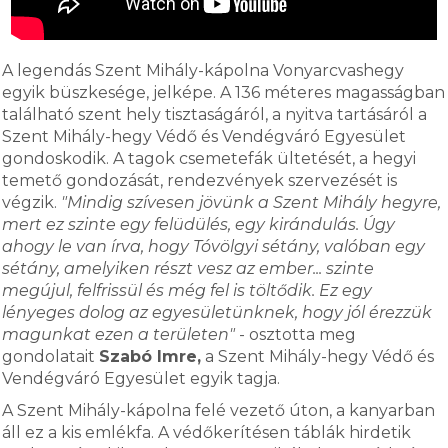
A legendás Szent Mihály-kápolna Vonyarcvashegy
egyik büszkesége, jelképe. A 136 méteres magasságban
található szent hely tisztaságáról, a nyitva tartásáról a
Szent Mihály-hegy Védő és Vendégváró Egyesület
gondoskodik. A tagok csemetefák ültetését, a hegyi
temető gondozását, rendezvények szervezését is
végzik.
"Mindig szívesen jövünk a Szent Mihály hegyre,
mert ez szinte egy felüdülés, egy kirándulás. Úgy
ahogy le van írva, hogy Tóvölgyi sétány, valóban egy
sétány, amelyiken részt vesz az ember... szinte
megújul, felfrissül és még fel is töltődik. Ez egy
lényeges dolog az egyesületünknek, hogy jól érezzük
magunkat ezen a területen"
- osztotta meg
gondolatait
Szabó Imre,
a Szent Mihály-hegy Védő és
Vendégváró Egyesület egyik tagja.
A Szent Mihály-kápolna felé vezető úton, a kanyarban
áll ez a kis emlékfa. A védőkerítésen táblák hirdetik