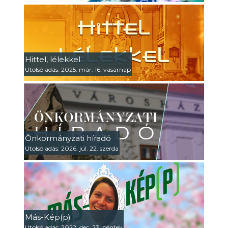
Hittel, lélekkel
Utolsó adás: 2025. már. 16. vasárnap
Önkormányzati híradó
Utolsó adás: 2026. júl. 22. szerda
Más-Kép(p)
Utolsó adás: 2022. dec. 23. péntek