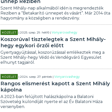
ünnep Reziben
Szent Mihály-nap alkalmából idén is megrendezték
Reziben a “Betakarító ünnepet és vásárt”. Már 2014 óta
hagyomány a községben a rendezvény.
KÖZÉLET
| 2025. szep. 29. hétfő |
Vonyarcvashegy
Koszorúval tisztelegtek a Szent Mihály-
hegy egykori őrzői előtt
Gyertyagyújtással, koszorúzással emlékeztek meg a
Szent Mihály-hegy Védő és Vendégváró Egyesület
elhunyt tagjairól.
KÖZÉLET
| 2024. szep. 27. péntek |
Vonyarcvashegy
Rangos elismerést kapott a Szent Mihály
kápolna
A 2023-ban felújított halászkápolna a Balatoni
Szövetség különdíját nyerte el az Év Balatoni Háza
versenyben.