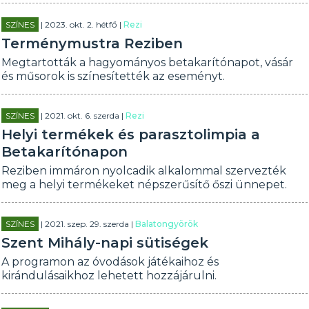
SZÍNES
| 2023. okt. 2. hétfő |
Rezi
Terménymustra Reziben
Megtartották a hagyományos betakarítónapot, vásár
és műsorok is színesítették az eseményt.
SZÍNES
| 2021. okt. 6. szerda |
Rezi
Helyi termékek és parasztolimpia a
Betakarítónapon
Reziben immáron nyolcadik alkalommal szervezték
meg a helyi termékeket népszerűsítő őszi ünnepet.
SZÍNES
| 2021. szep. 29. szerda |
Balatongyörök
Szent Mihály-napi sütiségek
A programon az óvodások játékaihoz és
kirándulásaikhoz lehetett hozzájárulni.