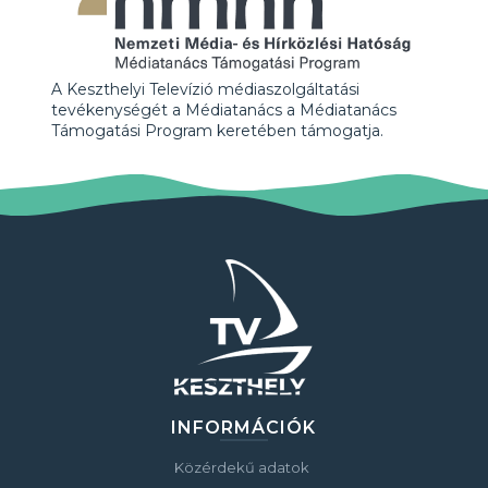
A Keszthelyi Televízió médiaszolgáltatási
tevékenységét a Médiatanács a Médiatanács
Támogatási Program keretében támogatja.
INFORMÁCIÓK
Közérdekű adatok