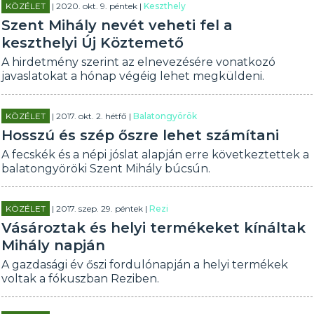
KÖZÉLET
| 2020. okt. 9. péntek |
Keszthely
Szent Mihály nevét veheti fel a
keszthelyi Új Köztemető
A hirdetmény szerint az elnevezésére vonatkozó
javaslatokat a hónap végéig lehet megküldeni.
KÖZÉLET
| 2017. okt. 2. hétfő |
Balatongyörök
Hosszú és szép őszre lehet számítani
A fecskék és a népi jóslat alapján erre következtettek a
balatongyöröki Szent Mihály búcsún.
KÖZÉLET
| 2017. szep. 29. péntek |
Rezi
Vásároztak és helyi termékeket kínáltak
Mihály napján
A gazdasági év őszi fordulónapján a helyi termékek
voltak a fókuszban Reziben.