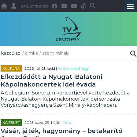
REGISZTRÁCIÓ
kezdőlap
/ cimke / szent mihály
KULTÚRA
| 2026. júl. 21. kedd |
Vonyarcvashegy
Elkezdődött a Nyugat-Balatoni
Kápolnakoncertek idei évada
A Collegium Sonorum koncertjével vette kezdetét a
Nyugat-Balatoni Kápolnakoncertek idei sorozata
Vonyarcvashegyen, a Szent Mihály-kápolnában.
KÖZÉLET
| 2025. szep. 29. hétfő |
Rezi
Vásár, játék, hagyomány – betakarító