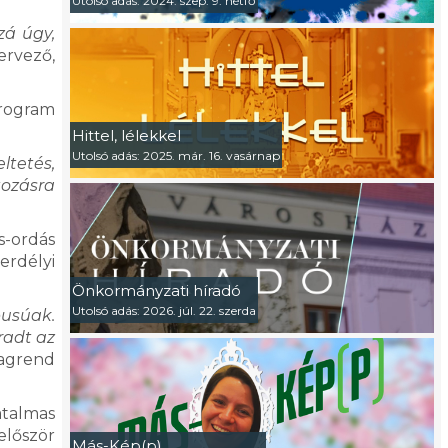
Utolsó adás: 2024. szep. 9. hétfő
zá úgy,
ervező,
program
Hittel, lélekkel
Utolsó adás: 2025. már. 16. vasárnap
ltetés,
tozásra
s-ordás
erdélyi
Önkormányzati híradó
Utolsó adás: 2026. júl. 22. szerda
pusúak.
radt az
vagrend
atalmas
először
Más-Kép(p)