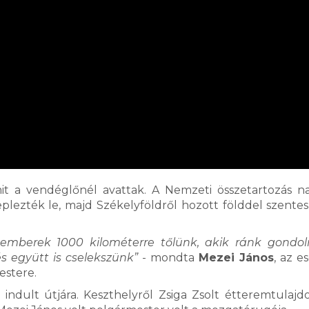
mit a vendéglőnél avattak. A Nemzeti összetartozás n
plezték le, majd Székelyföldről hozott földdel szentes
 emberek 1000 kilométerre tőlünk, akik ránk gondo
 együtt is cselekszünk”
- mondta
Mezei János
, az 
estere.
ndult útjára. Keszthelyről Zsiga Zsolt étteremtulajd