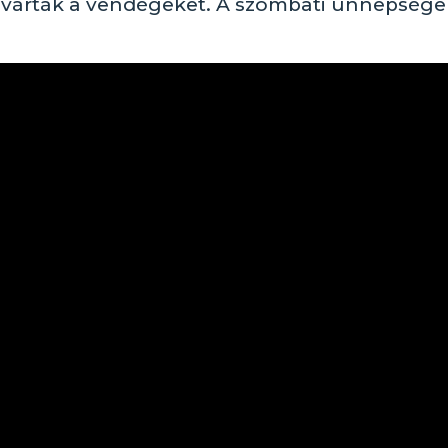
l várták a vendégeket. A szombati ünnepség