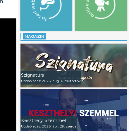
en
MAGAZIN
Szignatúra
Utolsó adás: 2026. aug. 6. csütörtök
Keszthelyi Szemmel
Utolsó adás: 2026. ápr. 29. szerda