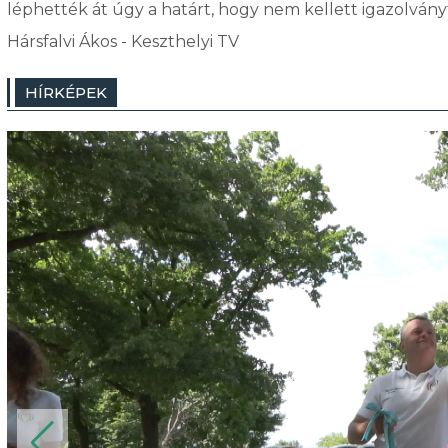
léphették át úgy a határt, hogy nem kellett igazolván
Hársfalvi Ákos - Keszthelyi TV
HÍRKÉPEK