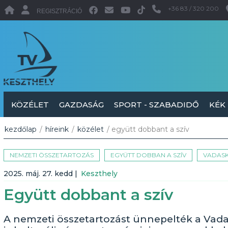
+36 83 / 320 200
REGISZTRÁCIÓ
KÖZÉLET
GAZDASÁG
SPORT - SZABADIDŐ
KÉK
kezdőlap
/
híreink
/
közélet
/ együtt dobbant a szív
NEMZETI ÖSSZETARTOZÁS
EGYÜTT DOBBAN A SZÍV
VADAS
2025. máj. 27. kedd
|
Keszthely
Együtt dobbant a szív
A nemzeti összetartozást ünnepelték a Vadas