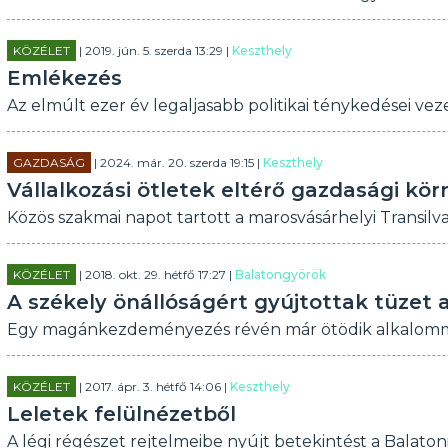
KÖZÉLET
| 2019. jún. 5. szerda 13:29 |
Keszthely
Emlékezés
Az elmúlt ezer év legaljasabb politikai ténykedései veze
GAZDASÁG
| 2024. már. 20. szerda 19:15 |
Keszthely
Vállalkozási ötletek eltérő gazdasági kö
Közös szakmai napot tartott a marosvásárhelyi Transilv
KÖZÉLET
| 2018. okt. 29. hétfő 17:27 |
Balatongyörök
A székely önállóságért gyújtottak tüzet
Egy magánkezdeményezés révén már ötödik alkalomma
KÖZÉLET
| 2017. ápr. 3. hétfő 14:06 |
Keszthely
Leletek felülnézetből
A légi régészet rejtelmeibe nyújt betekintést a Balato