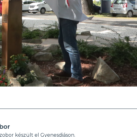
bor
zobor készült el Gyenesdiáson.