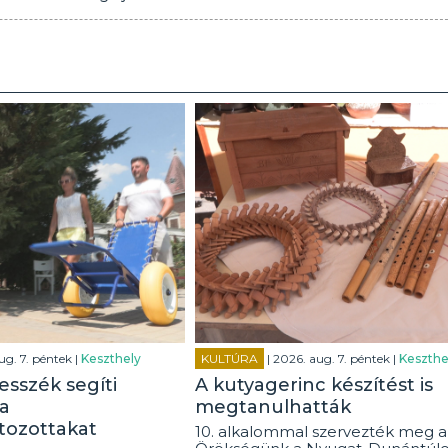
ug. 7. péntek |
Keszthely
KULTÚRA
| 2026. aug. 7. péntek |
Keszthe
esszék segíti
A kutyagerinc készítést is
a
megtanulhatták
tozottakat
10. alkalommal szervezték meg a