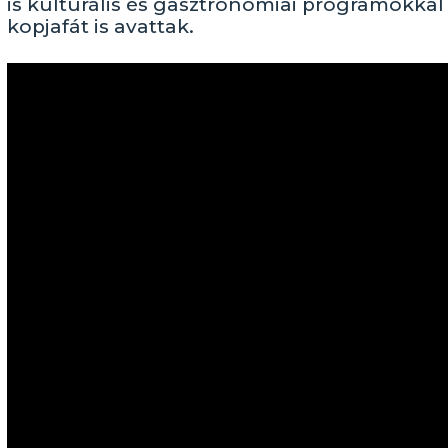
is kulturális és gasztronómiai programokka
kopjafát is avattak.