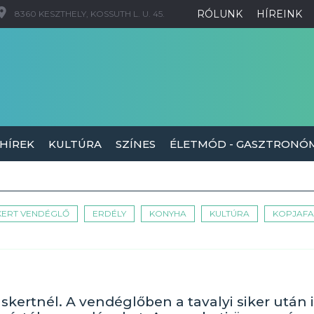
RÓLUNK
HÍREINK
8360 KESZTHELY, KOSSUTH L. U. 45.
 HÍREK
KULTÚRA
SZÍNES
ÉLETMÓD - GASZTRONÓ
KERT VENDÉGLŐ
ERDÉLY
KONYHA
KULTÚRA
KOPJAFA
kertnél. A vendéglőben a tavalyi siker után 