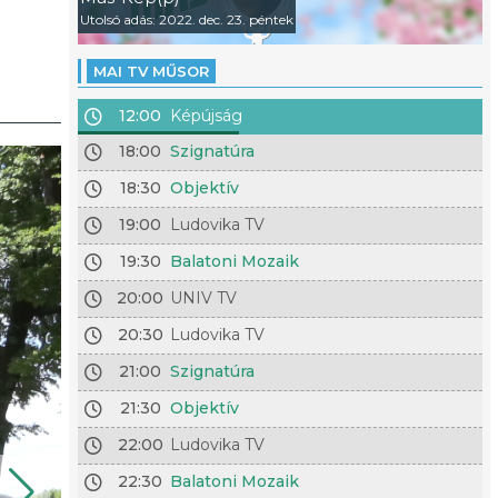
Utolsó adás: 2022. dec. 23. péntek
MAI TV MŰSOR
12:00
Képújság
18:00
Szignatúra
18:30
Objektív
19:00
Ludovika TV
19:30
Balatoni Mozaik
20:00
UNIV TV
20:30
Ludovika TV
21:00
Szignatúra
21:30
Objektív
22:00
Ludovika TV
22:30
Balatoni Mozaik