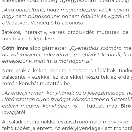
Katonáné Rosta Hedvig, Gyergyószentmiklósról pedig 
„Arra gondoltunk, hogy megrendezzük velük együtt 
hogy nem búslakodunk, hanem örülünk és vigadunk
a Vadaskert Vendéglő tulajdonosa.
Játékos, interaktív, verses produkciót mutattak be
meghívott települése.
Góth Imre
alpolgármester: „
Gyenesdiás számára megti
ha valamilyen rendezvényre meghívást kapnak, kapu
emlékezünk, mint itt, a mai napon is.”
Nem csak a lelket, hanem a testet is táplálták. Radóc
palacsinta – ezekkel az ételekkel készültek az erdél
román konyhát mutatták be.
„Az erdélyi román konyhának az a jellegzetessége, ho
Határozottan olyan ízvilágot kölcsönöznek a fűszerekk
erdélyi magyar konyhában is”
- tudtuk meg
Biro
lovagjától.
A családi programokkal és gasztronómiai élményekkel 
feltöltődést jelentett. Az erdélyi vendégek azt mondtá