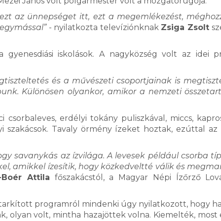
Mezei János volt polgármester volt a mozgatórugója.
ezt az ünnepséget itt, ezt a megemlékezést, méghoz
 egymással”
- nyilatkozta televíziónknak
Zsiga Zsolt
sz
 a gyenesdiási iskolások. A nagyközség volt az idei 
szteltetés és a művészeti csoportjainak is megtiszte
nk. Különösen olyankor, amikor a nemzeti összetar
i csorbaleves, erdélyi tokány puliszkával, miccs, kapro
yi szakácsok. Tavaly örmény ízeket hoztak, ezúttal az 
gy savanykás az ízvilága. A levesek például csorba tí
el, amikkel ízesítik, hogy közkedveltté válik és megma
-Boér Attila
főszakácstól, a Magyar Népi Ízőrző Lo
tarkított programról mindenki úgy nyilatkozott, hogy h
k, olyan volt, mintha hazajöttek volna. Kiemelték, most 