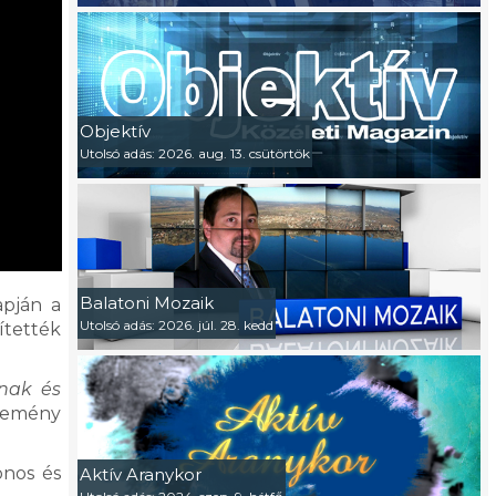
Objektív
Utolsó adás: 2026. aug. 13. csütörtök
Balatoni Mozaik
apján a
Utolsó adás: 2026. júl. 28. kedd
ítették
lnak és
esemény
onos és
Aktív Aranykor