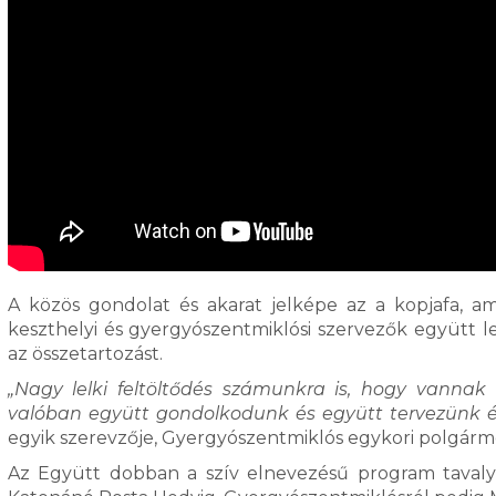
A közös gondolat és akarat jelképe az a kopjafa, a
keszthelyi és gyergyószentmiklósi szervezők együtt le
az összetartozást.
„Nagy lelki feltöltődés számunkra is, hogy vannak
valóban együtt gondolkodunk és együtt tervezünk és
egyik szerevzője, Gyergyószentmiklós egykori polgárm
Az Együtt dobban a szív elnevezésű program tavaly i