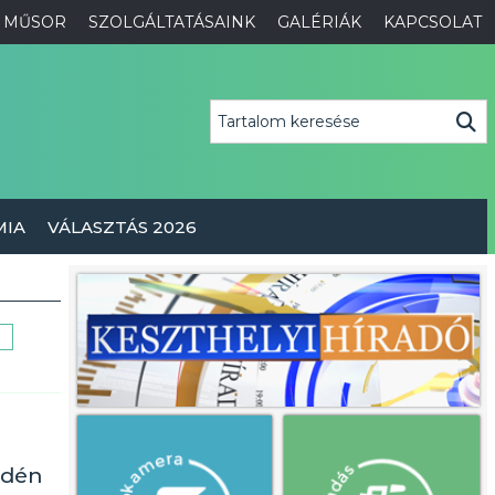
MŰSOR
SZOLGÁLTATÁSAINK
GALÉRIÁK
KAPCSOLAT
MIA
VÁLASZTÁS 2026
idén