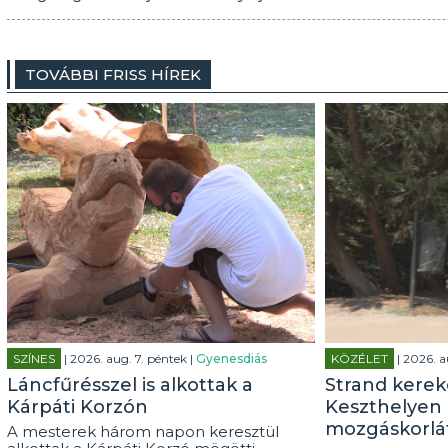
TOVÁBBI FRISS HÍREK
SZÍNES
| 2026. aug. 7. péntek |
Gyenesdiás
KÖZÉLET
| 2026. a
Láncfűrésszel is alkottak a
Strand kerek
Kárpáti Korzón
Keszthelyen 
mozgáskorlá
A mesterek három napon keresztül