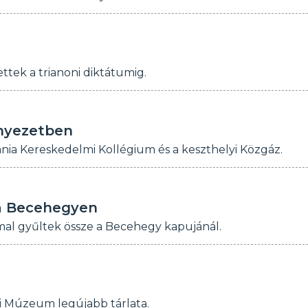
ttek a trianoni diktátumig.
rnyezetben
ania Kereskedelmi Kollégium és a keszthelyi Közgáz.
 a Becehegyen
l gyűltek össze a Becehegy kapujánál.
ni Múzeum legújabb tárlata.