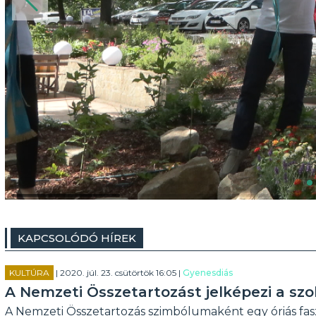
KAPCSOLÓDÓ HÍREK
KULTÚRA
| 2020. júl. 23. csütörtök 16:05 |
Gyenesdiás
A Nemzeti Összetartozást jelképezi a szo
A Nemzeti Összetartozás szimbólumaként egy óriás fas