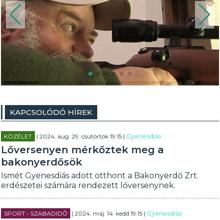
KAPCSOLÓDÓ HÍREK
KÖZÉLET
| 2024. aug. 29. csütörtök 19:15 |
Gyenesdiás
Lőversenyen mérkőztek meg a
bakonyerdősök
Ismét Gyenesdiás adott otthont a Bakonyerdő Zrt.
erdészetei számára rendezett lőversenynek.
SPORT - SZABADIDŐ
| 2024. máj. 14. kedd 19:15 |
Gyenesdiás