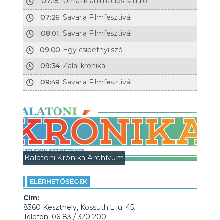
07:15
Umatik animációs stúdió
07:26
Savaria Filmfesztivál
08:01
Savaria Filmfesztivál
09:00
Egy csipetnyi szó
09:34
Zalai krónika
09:49
Savaria Filmfesztivál
Balatoni Krónika Archívum
ELÉRHETŐSÉGEK
Cím:
8360 Keszthely, Kossuth L. u. 45.
Telefon: 06 83 / 320 200