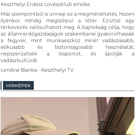
Keszthelyi Erdész Lövészklub elnöke.
Más szempontból is ünnep ez a megmérettetés, hiszen
ilyenkor mindig megszépül a lőtér. Ezúttal egy
térkövezés valósulhatott meg. A bajnokság célja, hogy
az állami erdőgazdaságok szakemberei gyakorolhassák
a fegyver, mint munkaeszköz minél vadásziasabb,
etikusabb és biztonságosabb használatát,
népszerűsítsék a lősportot, és ápolják a
vadászkultúrát.
Lendvai Bianka - Keszthelyi TV
HÍRKÉPEK