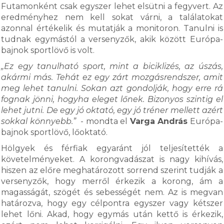
Futamonként csak egyszer lehet elsütni a fegyvert. Az
eredményhez nem kell sokat várni, a találatokat
azonnal értékelik és mutatják a monitoron. Tanulni is
tudnak egymástól a versenyzők, akik között Európa-
bajnok sportlövő is volt.
„Ez egy tanulható sport, mint a biciklizés, az úszás,
akármi más. Tehát ez egy zárt mozgásrendszer, amit
meg lehet tanulni. Sokan azt gondolják, hogy erre rá
fognak jönni, hogyha eleget lőnek. Bizonyos szintig el
lehet jutni. De egy jó oktató, egy jó tréner mellett azért
sokkal könnyebb.”
- mondta el
Varga András
Európa-
bajnok sportlövő, lőoktató.
Hölgyek és férfiak egyaránt jól teljesítették a
követelményeket. A korongvadászat is nagy kihívás,
hiszen az előre meghatározott sorrend szerint tudják a
versenyzők, hogy merről érkezik a korong, ám a
magasságát, szögét és sebességét nem. Az is megvan
határozva, hogy egy célpontra egyszer vagy kétszer
lehet lőni. Akad, hogy egymás után kettő is érkezik,