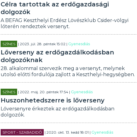
Célra tartottak az erdőgazdasági
dolgozók
A BEFAG Keszthelyi Erdész Lövészklub Csider-völgyi
lőterén rendeztek versenyt.
SZÍNES
| 2023. júl. 28. péntek 15:02 |
Gyenesdiás
Lőverseny az erdőgazdálkodásban
dolgozóknak
28. alkalommal szervezik meg a versenyt, melynek
utolsó előtti fordulója zajlott a Keszthelyi-hegységben.
SZÍNES
| 2022. máj. 20. péntek 17:54 |
Gyenesdiás
Huszonhetedszerre is lőverseny
Lőversenyre érkeztek az erdőgazdálkodásban
dolgozók.
SPORT - SZABADIDŐ
| 2020. okt. 13. kedd 18:01 |
Gyenesdiás