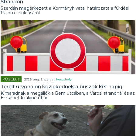
Strandon
Szerdán megérkezett a Kormányhivatal határozata a fürdési
tilalom feloldásáról.
KÖZÉLET
| 2026. aug. 5. szerda |
Keszthely
Terelt útvonalon közlekednek a buszok két napig
Kimaradnak a megállók a Bem utcában, a Városi strandnál és az
Erzsébet királyné útján