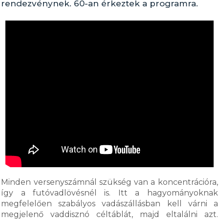
rendezvénynek. 60-an érkeztek a programra.
Minden versenyszámnál szükség van a koncentrációra,
így a futóvadlövésnél is. Itt a hagyományoknak
megfelelően szabályos vadászállásban kell várni a
megjelenő vaddisznó céltáblát, majd eltalálni azt.