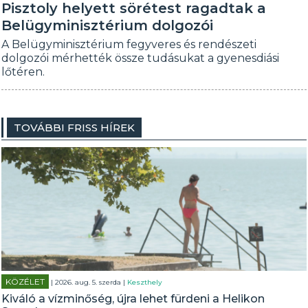
Pisztoly helyett sörétest ragadtak a
Belügyminisztérium dolgozói
A Belügyminisztérium fegyveres és rendészeti
dolgozói mérhették össze tudásukat a gyenesdiási
lőtéren.
TOVÁBBI FRISS HÍREK
KÖZÉLET
| 2026. aug. 5. szerda |
Keszthely
Kiváló a vízminőség, újra lehet fürdeni a Helikon