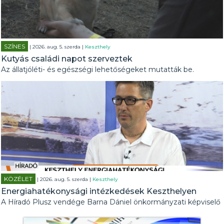
SZÍNES
| 2026. aug. 5. szerda |
Keszthely
Kutyás családi napot szerveztek
Az állatjóléti- és egészségi lehetőségeket mutatták be.
KÖZÉLET
| 2026. aug. 5. szerda |
Keszthely
Energiahatékonysági intézkedések Keszthelyen
A Híradó Plusz vendége Barna Dániel önkormányzati képviselő