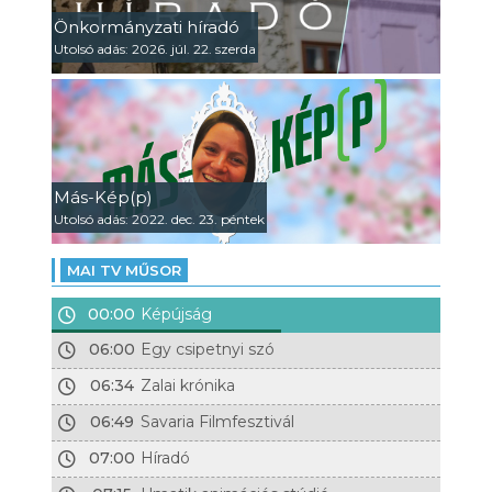
Önkormányzati híradó
Utolsó adás: 2026. júl. 22. szerda
Más-Kép(p)
Utolsó adás: 2022. dec. 23. péntek
MAI TV MŰSOR
00:00
Képújság
06:00
Egy csipetnyi szó
06:34
Zalai krónika
06:49
Savaria Filmfesztivál
07:00
Híradó