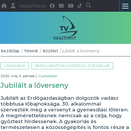
REGISZTRÁCIÓ
kezdőlap
/
híreink
/
közélet
/ jubilált a lőverseny
LŐVERSENY
BEFAG KESZTHELYI ERDÉSZ LÖVÉSZKLUB
2025. máj. 9. péntek
|
Gyenesdiás
Jubilált a lőverseny
Jubilált az Erdőgazdaságban dolgozók vadász
többtusa lőbajnoksága. 30. alkalommal
szervezték meg a versenyt a gyenesdiási lőtéren.
A megmérettetésnek nemcsak az a célja, hogy
győztest hirdessenek. A gyakorlás és
természetesen a közösségépítés is fontos része a