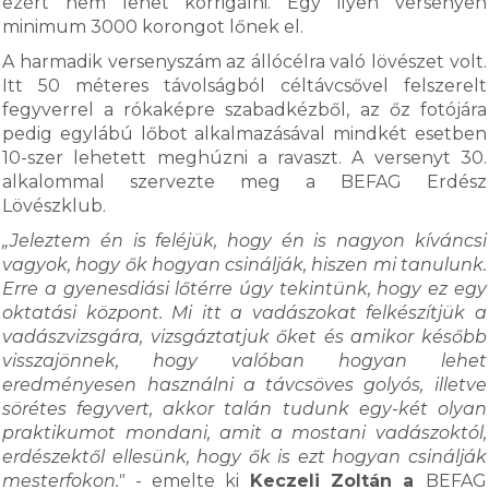
ezért nem lehet korrigálni. Egy ilyen versenyen
minimum 3000 korongot lőnek el.
A harmadik versenyszám az állócélra való lövészet volt.
Itt 50 méteres távolságból céltávcsővel felszerelt
fegyverrel a rókaképre szabadkézből, az őz fotójára
pedig egylábú lőbot alkalmazásával mindkét esetben
10-szer lehetett meghúzni a ravaszt. A versenyt 30.
alkalommal szervezte meg a BEFAG Erdész
Lövészklub.
„Jeleztem én is feléjük, hogy én is nagyon kíváncsi
vagyok, hogy ők hogyan csinálják, hiszen mi tanulunk.
Erre a gyenesdiási lőtérre úgy tekintünk, hogy ez egy
oktatási központ. Mi itt a vadászokat felkészítjük a
vadászvizsgára, vizsgáztatjuk őket és amikor később
visszajönnek, hogy valóban hogyan lehet
eredményesen használni a távcsöves golyós, illetve
sörétes fegyvert, akkor talán tudunk egy-két olyan
praktikumot mondani, amit a mostani vadászoktól,
erdészektől ellesünk, hogy ők is ezt hogyan csinálják
mesterfokon."
- emelte ki
Keczeli Zoltán a
BEFAG