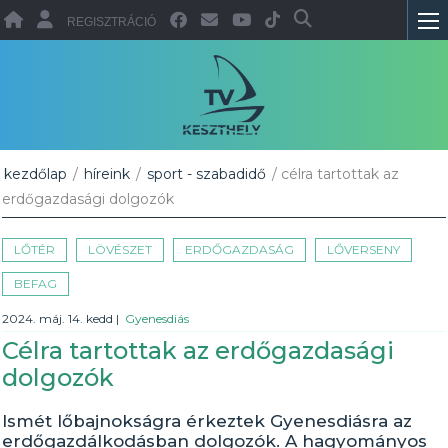
REGISZTRÁCIÓ
kezdőlap
/
híreink
/
sport - szabadidő
/ célra tartottak az
erdőgazdasági dolgozók
LŐTÉR
LÖVÉSZET
ERDŐGAZDASÁG
LŐVERSENY
BEFAG
2024. máj. 14. kedd
|
Gyenesdiás
Célra tartottak az erdőgazdasági
dolgozók
Ismét lőbajnokságra érkeztek Gyenesdiásra az
erdőgazdálkodásban dolgozók. A hagyományos