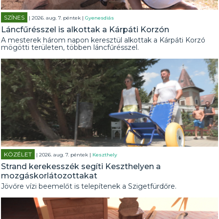
SZÍNES
| 2026. aug. 7. péntek |
Gyenesdiás
Láncfűrésszel is alkottak a Kárpáti Korzón
A mesterek három napon keresztül alkottak a Kárpáti Korzó
mögötti területen, többen láncfűrésszel.
KÖZÉLET
| 2026. aug. 7. péntek |
Keszthely
Strand kerekesszék segíti Keszthelyen a
mozgáskorlátozottakat
Jövőre vízi beemelőt is telepítenek a Szigetfürdőre.