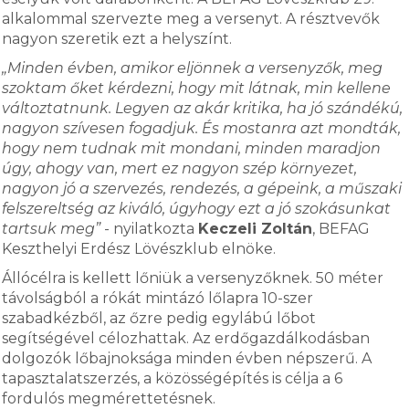
alkalommal szervezte meg a versenyt. A résztvevők
nagyon szeretik ezt a helyszínt.
„Minden évben, amikor eljönnek a versenyzők, meg
szoktam őket kérdezni, hogy mit látnak, min kellene
változtatnunk. Legyen az akár kritika, ha jó szándékú,
nagyon szívesen fogadjuk. És mostanra azt mondták,
hogy nem tudnak mit mondani, minden maradjon
úgy, ahogy van, mert ez nagyon szép környezet,
nagyon jó a szervezés, rendezés, a gépeink, a műszaki
felszereltség az kiváló, úgyhogy ezt a jó szokásunkat
tartsuk meg”
- nyilatkozta
Keczeli Zoltán
, BEFAG
Keszthelyi Erdész Lövészklub elnöke.
Állócélra is kellett lőniük a versenyzőknek. 50 méter
távolságból a rókát mintázó lőlapra 10-szer
szabadkézből, az őzre pedig egylábú lőbot
segítségével célozhattak. Az erdőgazdálkodásban
dolgozók lőbajnoksága minden évben népszerű. A
tapasztalatszerzés, a közösségépítés is célja a 6
fordulós megmérettetésnek.