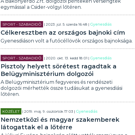
A Bakonyerdő Zrt. dolgozói pénteken versengtek
egymással a Csider-völgyi lőtéren.
SPORT - SZABADIDŐ
| 2023. júl. 5. szerda 16:48 |
Gyenesdiás
Célkeresztben az országos bajnoki cím
Gyenesdiáson volt a futócéllövők országos bajnoksága.
SPORT - SZABADIDŐ
| 2020. okt. 13. kedd 18:01 |
Gyenesdiás
Pisztoly helyett sörétest ragadtak a
Belügyminisztérium dolgozói
A Belügyminisztérium fegyveres és rendészeti
dolgozói mérhették össze tudásukat a gyenesdiási
lőtéren.
KÖZÉLET
| 2019. máj. 9. csütörtök 17:03 |
Gyenesdiás
Nemzetközi és magyar szakemberek
látogattak el a lőtérre