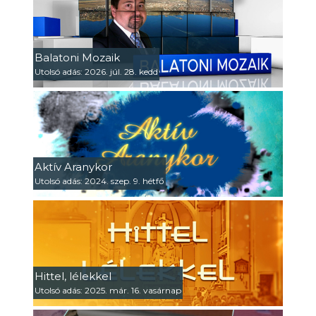
Balatoni Mozaik
Utolsó adás: 2026. júl. 28. kedd
Aktív Aranykor
Utolsó adás: 2024. szep. 9. hétfő
Hittel, lélekkel
Utolsó adás: 2025. már. 16. vasárnap