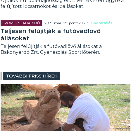
A júliusi Európa-bajnokság előtt vették szemügyre a
felújított lőcsarnokot és lőállásokat.
SPORT - SZABADIDŐ
| 2019. már. 29. péntek 15:13 |
Gyenesdiás
Teljesen felújítják a futóvadlövő
állásokat
Teljesen felújítják a futóvadlövő állásokat a
Bakonyerdő Zrt. Gyenesdiási Sportlőterén.
TOVÁBBI FRISS HÍREK