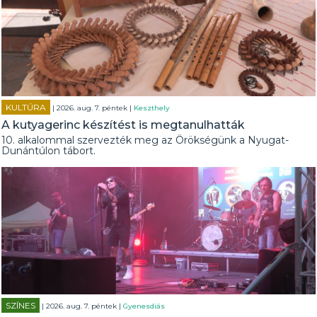
KULTÚRA
| 2026. aug. 7. péntek |
Keszthely
A kutyagerinc készítést is megtanulhatták
10. alkalommal szervezték meg az Örökségünk a Nyugat-
Dunántúlon tábort.
SZÍNES
| 2026. aug. 7. péntek |
Gyenesdiás