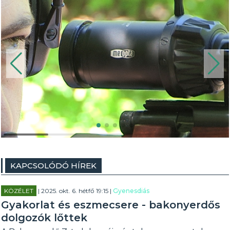
KAPCSOLÓDÓ HÍREK
KÖZÉLET
| 2025. okt. 6. hétfő 19:15 |
Gyenesdiás
Gyakorlat és eszmecsere - bakonyerdős
dolgozók lőttek