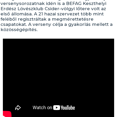
versenysorozatnak idén is a BEFAG Keszthelyi
Erdész Lövészklub Csider-völgyi lőtere volt az
első állomása. A 21 hazai szervezet több mint
feléből regisztráltak a megmérettetésre
csapatokat. A verseny célja a gyakorlás mellett a
közösségépítés.