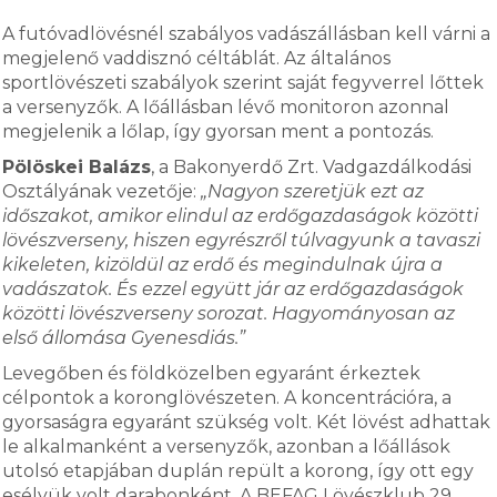
A futóvadlövésnél szabályos vadászállásban kell várni a
megjelenő vaddisznó céltáblát. Az általános
sportlövészeti szabályok szerint saját fegyverrel lőttek
a versenyzők. A lőállásban lévő monitoron azonnal
megjelenik a lőlap, így gyorsan ment a pontozás.
Pölöskei Balázs
, a Bakonyerdő Zrt. Vadgazdálkodási
Osztályának vezetője:
„Nagyon szeretjük ezt az
időszakot, amikor elindul az erdőgazdaságok közötti
lövészverseny, hiszen egyrészről túlvagyunk a tavaszi
kikeleten, kizöldül az erdő és megindulnak újra a
vadászatok. És ezzel együtt jár az erdőgazdaságok
közötti lövészverseny sorozat. Hagyományosan az
első állomása Gyenesdiás.”
Levegőben és földközelben egyaránt érkeztek
célpontok a koronglövészeten. A koncentrációra, a
gyorsaságra egyaránt szükség volt. Két lövést adhattak
le alkalmanként a versenyzők, azonban a lőállások
utolsó etapjában duplán repült a korong, így ott egy
esélyük volt darabonként. A BEFAG Lövészklub 29.