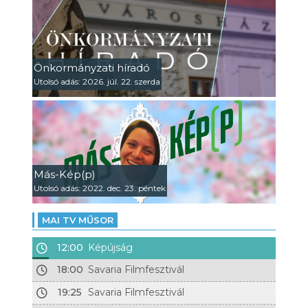
Önkormányzati híradó
Utolsó adás: 2026. júl. 22. szerda
Más-Kép(p)
Utolsó adás: 2022. dec. 23. péntek
MAI TV MŰSOR
12:00
Képújság
18:00
Savaria Filmfesztivál
19:25
Savaria Filmfesztivál