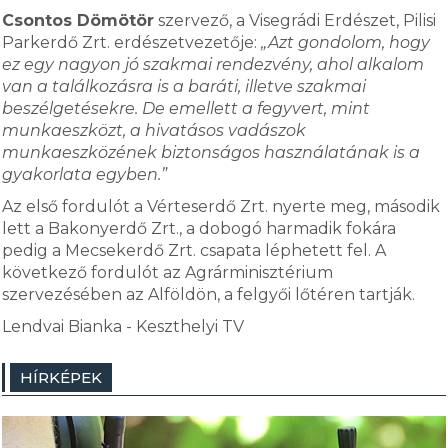
Csontos Dömötör
szervező, a Visegrádi Erdészet, Pilisi
Parkerdő Zrt. erdészetvezetője:
„Azt gondolom, hogy
ez egy nagyon jó szakmai rendezvény, ahol alkalom
van a találkozásra is a baráti, illetve szakmai
beszélgetésekre. De emellett a fegyvert, mint
munkaeszközt, a hivatásos vadászok
munkaeszközének biztonságos használatának is a
gyakorlata egyben.”
Az első fordulót a Vérteserdő Zrt. nyerte meg, második
lett a Bakonyerdő Zrt., a dobogó harmadik fokára
pedig a Mecsekerdő Zrt. csapata léphetett fel. A
következő fordulót az Agrárminisztérium
szervezésében az Alföldön, a felgyői lőtéren tartják.
Lendvai Bianka - Keszthelyi TV
HÍRKÉPEK